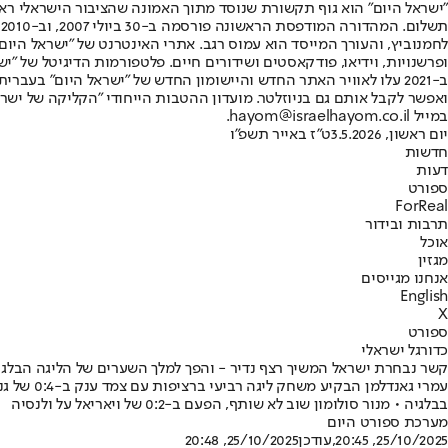
"ישראל היום" הוא גוף תקשורת שנוסד מתוך האמונה שהציבור הישראלי ראוי 
ת
ופרשנויות, וידיאו, פודקאסטים ושידורים חיים. פלטפורמות הדיגיטל של "ישרא
ב-2021 עלו לאוויר האתר החדש והיישומון החדש של "ישראל היום" בע
ואפשר לקבל אותם גם בניוזלטר. מועדון ההטבות הייחודי "הקליקה של ישרא
במייל hayom@israelhayom.co.il.
יום ראשון, 3.5.2026
ט"ז באייר תשפ"ו
חדשות
דעות
ספורט
ForReal
תרבות ובידור
אוכל
מגזין
אנחנו מגייסים
English
X
ספורט
כדורגל ישראלי
קשר נבחרת ישראל המשיך רצף נדיר - והפך למלך השערים של הליגה הבלגי
עמרי גא
בבלגיה • מנור סולומון שוב לא שותף, הפעם ב-0:2 של ויאריאל על ולנסיה
מערכת ספורט היום
25/10/2025, 20:45
,עודכן
25/10/2025, 20:48