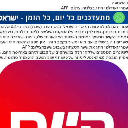
0
השמעה
עמרי גאנדלמן חוגג בבלגיה. צילום: AFP
עמרי גאנדלמן
לא עוצר. הקשר הישראלי כבש הערב (שבת) צמד ב-0:4 של גנט על סטנדרד ליאז' ועלה לשישה שערי ליגה העונה, כשהוא ממשיך רצף נדיר של ארבעה משחקי ליגה ברציפות בהם הוא כובש.
בזכות הניצחון, גאנדלמן וחבריו עלו למקום השלישי ב
ליגה הבלגית
, כשבמאזנם 20 נקודות, והם רחוקים שש נקודות מהמוליכה אוניון סן ז'ילוא
שערים ו-7 בישולים. אם הוא ימשיך בקצב הזה - אין ספק שהשנה הוא ישבור שיאים חדשים.
עמרי גאנדלמן חוגג את שער הניצחון בשבוע שעבר,צילום: AFP
אטיין הובסה 4:0 לאנסי. ליגיונר שלא שותף שוב הפעם הוא מנור סולומון, שנותר על הספסל לאורך כל המשחק ב-0:2 של ויאריאל על ולנסיה בליגה הספרדית.