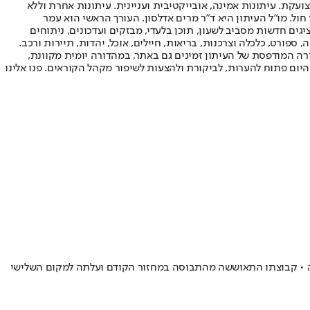
ועקת. עיתונות אמינה, אובייקטיבית ועניינית. עיתונות אחרת וללא
עור החשיפה הגבוה ביותר בימי חול. מו"ל העיתון היא ד"ר מרים אדלסון. העורך הראשי הוא עמר
 והעורך המייסד הוא עמוס רגב. אתרי האינטרנט של "ישראל היום" בעברית ובאנגלית, כמו כן היישומונים (אפליקציות) לאנדרואיד ול-iOS, מציגים חדשות מסביב לשעון, תוכן בלעדי, מבזקים ועדכונים, ניתוחים
, ספורט, כלכלה וצרכנות, בריאות, חיילים, אוכל, יהדות, תיירות ורכב.
דורה המודפסת של העיתון זמינים גם באתר, במהדורה יומית מקוונת,
היום פתוח להערות, לביקורת ולהצעות לשיפור מקהל הקוראים. פנו אלינו
ום הראשון ברשימת הכובשים בבלגיה • קבוצתו התאוששה מהתבוסה במחזור הקודם ועלתה למקום השלישי