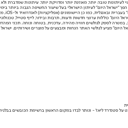
לעיתונות טובה יותר, מאוזנת יותר ומדויקת יותר. עיתונות שמדברת ולא צ
שלום. המהדורה המודפסת הראשונה פורסמה ב-30 ביולי 2007, וב-2010 הפך "ישראל היום" לעיתון הישראלי בעל שי
לחמנוביץ,
ל היום" כוללות ערוצי חדשות ודעות, תרבות ובידור, לייף סטייל, טכנולוגיה
ברית, במטרה לספק לגולשים חוויה מהירה, עדכנית, בטוחה ונוחה. תכני המה
ל היום" מציע לגולשי האתר הנחות ומבצעים על מוצרים ושירותים. ישראל 
ת
נדלמן הבקיע משחק ליגה רביעי ברציפות עם צמד ענק ב-0:4 של גנט על סטנדרד ליאז' - ונותר לבדו במק