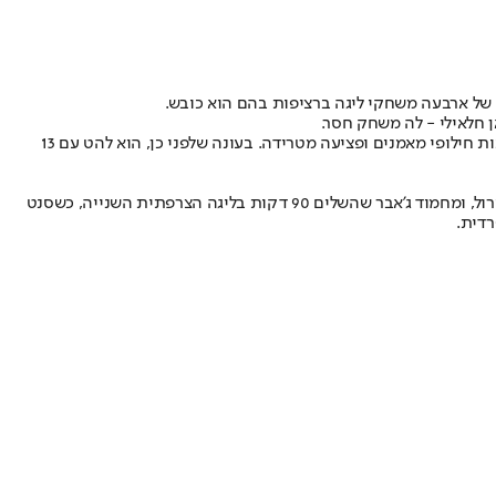
כאמור, הקשר ממשיך במגמת השיפור המטאורית שלו, בעונה שעברה הוא כבש 12 שערים והוסיף 6 בישולים, למרות ירידה בחצי השני של העונה בעקבות חילופי מאמנים ופציעה מטרידה. בעונה שלפני כן, הוא להט עם 13
ליגיונרים הנוספים שלקחו חלק במשחקים של קבוצותיהם באירופה היום, הם שון וייסמן שהשלים 90 דקות בהפסד 2:0 של קבוצתו בלאו וייס לינץ לטירול, ומחמוד ג'אבר שהשלים 90 דקות בליגה הצרפתית השנייה, כשסנט