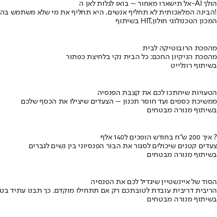
אל תישארו מאחור – בואו לגלות לאן ה-AI הולך
הבינה המלאכותית לא תחליף אנשים, היא תחליף את מי שלא משתמש בה!
בשיתוף HIT,המכון הטכנולוגי חולון
מהפכת הרובוטיקה לבית
מהפכת הניקיון החכם: כל הבית נקי בלחיצת כפתור
בשיתוף רונלייט
הטעויות שיחתכו לכם את קצבת הפנסיה
ממשיכת כספים ועד חוסר תכנון – הצעדים שיצילו את הכסף שלכם
בשיתוף מנורה מבטחים
איך 200 ש"ח בחודש הופכים ל140 אלף ?
צעדים קטנים שיכולים לסגור את הבור הפנסיוני בין נשים לגברים
בשיתוף מנורה מבטחים
הסוד של איינשטיין שיגדיל לכם את הפנסיה
הריבית דריבית עובדת לטובתכם רק אם תתחילו מוקדם. כך תבנו עתיד בט
בשיתוף מנורה מבטחים