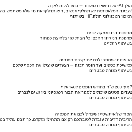
אל תישארו מאחור – בואו לגלות לאן ה-AI הולך
הבינה המלאכותית לא תחליף אנשים, היא תחליף את מי שלא משתמש בה!
בשיתוף HIT,המכון הטכנולוגי חולון
מהפכת הרובוטיקה לבית
מהפכת הניקיון החכם: כל הבית נקי בלחיצת כפתור
בשיתוף רונלייט
הטעויות שיחתכו לכם את קצבת הפנסיה
ממשיכת כספים ועד חוסר תכנון – הצעדים שיצילו את הכסף שלכם
בשיתוף מנורה מבטחים
איך 200 ש"ח בחודש הופכים ל140 אלף ?
צעדים קטנים שיכולים לסגור את הבור הפנסיוני בין נשים לגברים
בשיתוף מנורה מבטחים
הסוד של איינשטיין שיגדיל לכם את הפנסיה
הריבית דריבית עובדת לטובתכם רק אם תתחילו מוקדם. כך תבנו עתיד בט
בשיתוף מנורה מבטחים