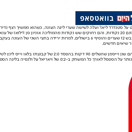
ז של ענאן חלאילי - לה משחק חסר.