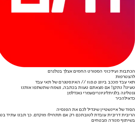
הכתבות ועידכוני הספורט החמים אצלך בטלגרם
להצטרפות
תאי עבד מככב ביונג פ.ס.וו // האינסטגרם של תאי עבד
טעינו? נתקן! אם מצאתם טעות בכתבה, נשמח שתשתפו אותנו
גנט
ליגה בלגית
ליגיונרים
עמרי גאנדלמן
כדאי
להכיר
הסוד של איינשטיין שיגדיל לכם את הפנסיה
הריבית דריבית עובדת לטובתכם רק אם תתחילו מוקדם. כך תבנו עתיד בט
בשיתוף מנורה מבטחים