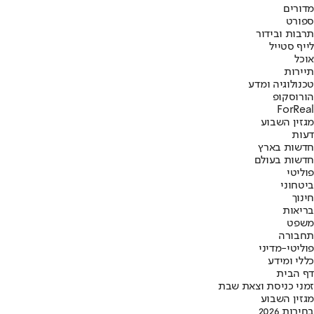
מדורים
ספורט
תרבות ובידור
לייף סטייל
אוכל
תיירות
טכנולוגיה ומדע
הורוסקופ
ForReal
מגזין השבוע
דעות
חדשות בארץ
חדשות בעולם
פוליטי
ביטחוני
חינוך
בריאות
משפט
תחבורה
פוליטי-מדיני
כללי ומידע
דף הבית
זמני כניסת וצאת שבת
מגזין השבוע
בחירות 2026