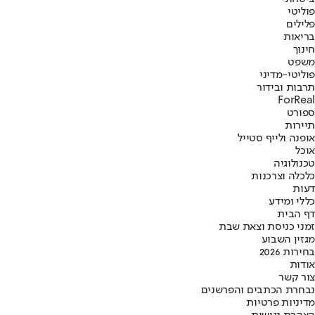
פוליטי
פלילים
בריאות
חינוך
משפט
פוליטי-מדיני
תרבות ובידור
ForReal
ספורט
תיירות
אופנה ולייף סטייל
אוכל
טכנולוגיה
כלכלה וצרכנות
דעות
כללי ומידע
דף הבית
זמני כניסת וצאת שבת
מגזין השבוע
בחירות 2026
אודות
צור קשר
נבחרת הכתבים והפרשנים
מדיניות פרטיות