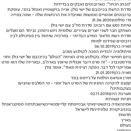
"מבחן הכתר": כשרובוטים נאבקים בבדידות
סדרת הרשת בכיכובם של ישי גולן, אניה בוקשטיין ואנחל בונני, עוסקת
ברובוטים אנושיים ואנושות שאיבדה את הרגישות שלה • שווה צפייה
גדי סולומון
21.06.2020
שיחת נפש עם רובוט: סדרת מד"ב עם ישי גולן
השחקן חבר לשני יוצרים צעירים, שלומית ויוש גינתון, וביחד הם מעלים
סדרת רשת מז'אנר המדע הבדיוני • במרכזה שיחות בין פסיכולוג לבין
רובוטים שנידונו למוות
מאיה כהן
06.10.2019
מיתולוגיה יהודית הפכה לקולנוע מגניב
ביום חמישי יעלה בקולנוע סרט האימה "הגולם" בכיכובם של ישי גולן וחני
פירסטנברג • "זה סרט דובר אנגלית שיופץ בארה"ב, ובאריזה שלו הוא סרט
אמריקני לכל דבר, הפקה רצינית מאוד", אומר גולן
מאיה כהן
21.01.2019
מורן אטיאס חולמת על ג'יימס בונד
קפצנו להקרנה החגיגית של הסרט העל זמני • מי הסלבס שהגיעו
בעקבותינו?
מערכת היום
02.11.2015
תגיות קשורות
אמונה
אניה בוקשטיין
אקי אבני
יפתח קליין
מנאייכ
שישבת
רמה מסינגר
אנחל
בונני
ביקורת טלוויזיה
75 לישראל
חדשות
בארץ
בעולם
ביטחוני