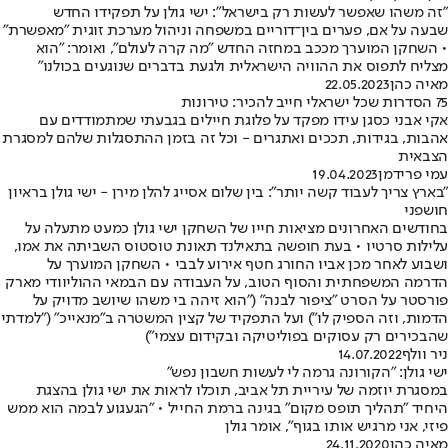
"זה משהו שאפשר לעשות רק בישראל": ישי גולן על תפקידו החדש
שבעה על אם, פערים בין־דוריים במשפחה וניהול מערכת זוגית "מאפשרת"
• השחקן המוערך מככב במחזה החדש "מה קרה לעולם", ואומר: "הוא
מצליח לתפוס את ההוויה הישראלית ולגעת בדברים שנוגעים בכולנו"
מאיה כהן
22.05.2023
75 הסדרות שכל ישראלי חייב להכיר: טירונות
אקי אבני כסגן עידו מפקד על פלוגת חיילים בגבעתי שמתמודדים עם
אהבות, בגידות, תככים ואתגרים - וכל זה בזמן ההתסגלות שלהם למסגרת
הצבאית
עמי פרידמן
19.04.2023
"בארץ צריך לעבוד קשה יותר": בין שלום אסייג להלן מירן - ישי גולן בראיון
חושפני
בחודשים האחרונים מציאות חייו של השחקן ישי גולן כמעט מתעלה על
עלילות סרטיו • בעת חופשה בתאילנד תאונת טוסטוס השביתה את אמו,
ושבוע לאחר מכן אביו החורג חטף אירוע לבבי • השחקן המוערך על
הדרמה המשפחתית והסוף הטוב, על העבודה עם הבמאי ההוליוודי מארק
פורסטר על הסרט "ציפור לבנה" ("הוא זיהה בי משהו שיושב מדויק על
הדמות, וזה הספיק לו") ועל התפקיד של קצין המשטרה ב"מנאייכ" ("למדתי
שהבכירים רק עסוקים בפוליטיקה ובקידום עצמי")
ניר וולף
14.07.2022
ישי גולן: "הקורונה גרמה לי לעשות חשבון נפש"
במסגרת יוזמה של עיריית תל אביב, תוכלו לראות את ישי גולן בהצגת
היחיד "תהליך תופס מקום" בגינה ברמת החייל • "הגעגוע לבמה הוא ממש
פיזי, אני מרגיש אותו בגוף", אומר גולן
מאיה כהן
24.11.2020