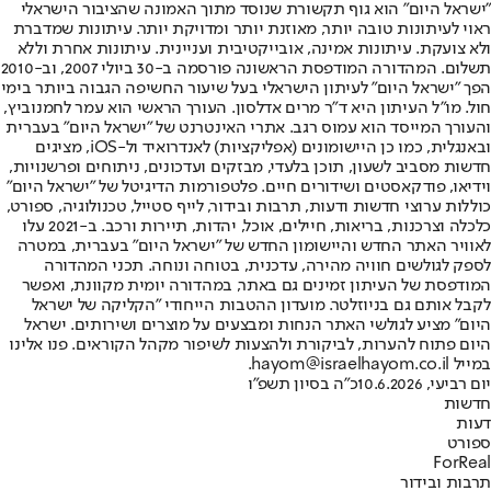
"ישראל היום" הוא גוף תקשורת שנוסד מתוך האמונה שהציבור הישראלי
ראוי לעיתונות טובה יותר, מאוזנת יותר ומדויקת יותר. עיתונות שמדברת
ולא צועקת. עיתונות אמינה, אובייקטיבית ועניינית. עיתונות אחרת וללא
תשלום. המהדורה המודפסת הראשונה פורסמה ב-30 ביולי 2007, וב-2010
הפך "ישראל היום" לעיתון הישראלי בעל שיעור החשיפה הגבוה ביותר בימי
חול. מו"ל העיתון היא ד"ר מרים אדלסון. העורך הראשי הוא עמר לחמנוביץ,
והעורך המייסד הוא עמוס רגב. אתרי האינטרנט של "ישראל היום" בעברית
ובאנגלית, כמו כן היישומונים (אפליקציות) לאנדרואיד ול-iOS, מציגים
חדשות מסביב לשעון, תוכן בלעדי, מבזקים ועדכונים, ניתוחים ופרשנויות,
וידיאו, פודקאסטים ושידורים חיים. פלטפורמות הדיגיטל של "ישראל היום"
כוללות ערוצי חדשות ודעות, תרבות ובידור, לייף סטייל, טכנולוגיה, ספורט,
כלכלה וצרכנות, בריאות, חיילים, אוכל, יהדות, תיירות ורכב. ב-2021 עלו
לאוויר האתר החדש והיישומון החדש של "ישראל היום" בעברית, במטרה
לספק לגולשים חוויה מהירה, עדכנית, בטוחה ונוחה. תכני המהדורה
המודפסת של העיתון זמינים גם באתר, במהדורה יומית מקוונת, ואפשר
לקבל אותם גם בניוזלטר. מועדון ההטבות הייחודי "הקליקה של ישראל
היום" מציע לגולשי האתר הנחות ומבצעים על מוצרים ושירותים. ישראל
היום פתוח להערות, לביקורת ולהצעות לשיפור מקהל הקוראים. פנו אלינו
במייל hayom@israelhayom.co.il.
יום רביעי, 10.6.2026
כ"ה בסיון תשפ"ו
חדשות
דעות
ספורט
ForReal
תרבות ובידור