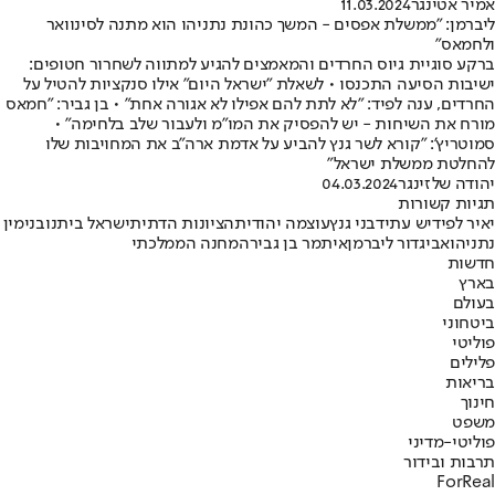
אמיר אטינגר
11.03.2024
ליברמן: "ממשלת אפסים - המשך כהונת נתניהו הוא מתנה לסינוואר
ולחמאס"
ברקע סוגיית גיוס החרדים והמאמצים להגיע למתווה לשחרור חטופים:
ישיבות הסיעה התכנסו • לשאלת "ישראל היום" אילו סנקציות להטיל על
החרדים, ענה לפיד: "לא לתת להם אפילו לא אגורה אחת" • בן גביר: "חמאס
מורח את השיחות - יש להפסיק את המו"מ ולעבור שלב בלחימה" •
סמוטריץ': "קורא לשר גנץ להביע על אדמת ארה"ב את המחויבות שלו
להחלטת ממשלת ישראל"
יהודה שלזינגר
04.03.2024
תגיות קשורות
יאיר לפיד
יש עתיד
בני גנץ
עוצמה יהודית
הציונות הדתית
ישראל ביתנו
בנימין
נתניהו
אביגדור ליברמן
איתמר בן גביר
המחנה הממלכתי
חדשות
בארץ
בעולם
ביטחוני
פוליטי
פלילים
בריאות
חינוך
משפט
פוליטי-מדיני
תרבות ובידור
ForReal