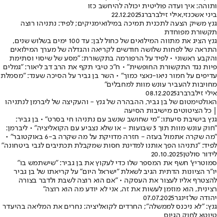
ותוהה: איך ועדה פוליטית יכולה להיחשב כזו
ביני אשכנזי
,
אילי זילברברג
22.12.2025
גנץ משיק הצעה לתכנית תמיכה במילואימניקים; לפיד: נתניהו רוצה
תקשורת מפוחדת
גנץ הציג את מתווה המילואים של כחול לבן: עד 100 ימים בשלוש שנים,
התראה של לפחות שלושה חודשים לקריאה והגדלה של מערך המילואים
והקבע ראשוני • לפיד על הרפורמה בתקשורת: "מסע של שיסוי וסתימת
פיות נגד התקשורת החופשית" • ח"כ טיבי תקף את הרב דב ליאור: "גמלים
עדיפים על חמור ניאו-נאצי כמוך" • השר בן גביר על הסיכה שענד: "מסמלת
מחויבות להעביר עונש מוות למחבלים"
אילי זילברברג
08.12.2025
האולטימטום של בן גביר, ההבהרה של גנץ - והעקיצה של ליברמן לנתניהו
| כל הציטוטים מישיבות הסיעה
גנץ בישיבת סיעתו: "מי שחושב שנשב עם נתניהו חי בסרט" • בן גביר:
"חוק עונש מוות תוך 3 שבועות - או שלא נצביע עם הקואליציה" • ליברמן:
"מה שקרה אתמול בעזה - חזרה מדויקת על מה שקרה ב-6 באוקטובר" •
לפיד: "נתניהו הפך אותנו למדינת חסות שמקבלת תכתיבים לגבי ביטחונה"
לידור סולטן
20.10.2025
סמוטריץ' חשף את המספר שלו כדי לעקוץ את בן גביר: "שישתמש בו"
יו"ר הציונות הדתית הגיב לשאלת "ישראל היום" על קריאתו של בן גביר
להצטרף אליו לעצור את העסקה • "אם הוא רוצה לשבת ולדבר בצורה
רצינית, הוא מוזמן לעשות את זה, אני לא יודע מה הוא רוצה"
יהודה שלזינגר
07.07.2025
גנץ: "לא ניכנס לממשלה"; ‏החרדים לקואליציה: נחרים את המליאה בהיעדר
טיוטא לחוק הגיוס