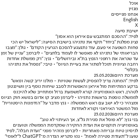
אוכל
מגזין
אנחנו מגייסים
English
X
ישיבת סיעה
לפיד: "ההסכם המתגבש עם איראן הוא אסון"
נציג מפלגת "ביחד" תקף את נתניהו בישיבת הסיעה: "לישראל יש הכי
פחות השפעה אי פעם, עוד נתגעגע להסכם הגרעין הקודם" • גולן: "מצבו
הבריאותי של נתניהו לא מאפשר לו לעמוד בלחצים" • ליברמן: "עניין של זמן
עד שנראה את רחפני הנפץ בת"א ובירושלים" • גנץ: "רק ממשלת אחדות
רחבה וציונית תוכל לפתור את בעיית הגיוס" • טיבי: "נפסול את נתניהו
בקלפי"
מערכת היום
25.05.2026
לפיד: "המחנה צריך להפסיק לעשות שטויות - מולנו יריב קשה ונואש"
ברקע המתיחות מול איראן והאפשרות לסבב שיחות נוסף בין וושינגטון
לטהרן, ראש האופוזיציה קורא למשמעת ברזל ומתחייב שלא להיכנס
לממשלה נוספת בראשות נתניהו • ליברמן מציב קו אדום בנושא חוק הגיוס
ומצהיר כי לא ישב עם ראש הממשלה • גנץ מדבר על "הזדמנות היסטורית"
מול המשטר האיראני וקורא לאחדות
מערכת היום
23.02.2026
בני גנץ: "לא פוסל את סגירת גל"צ, אך העיתוי לא טוב"
באופוזיציה תוקפים את ועדת החקירה שמקדמת הממשלה וטוענים
לניסיון טיוח ובריחה מאחריות • ליברמן מזהיר מפני “ועדת חבלה”, לפיד
טוען ל“תעודת פטירה לאמת” • גנץ מקריא הגדרה מ־ChatGPT ל“לאומי”