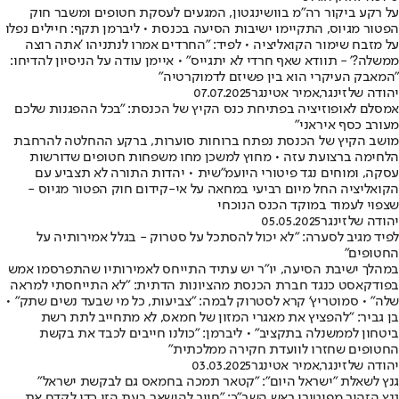
על רקע ביקור רה"מ בוושינגטון, המגעים לעסקת חטופים ומשבר חוק
הפטור מגיוס, התקיימו ישיבות הסיעה בכנסת • ליברמן תקף: חיילים נפלו
על מזבח שימור הקואליציה • לפיד: "החרדים אמרו לנתניהו 'אתה רוצה
ממשלה?' - תוודא שאף חרדי לא יתגייס" • איימן עודה על הניסיון להדיחו:
"המאבק העיקרי הוא בין פשיזם לדמוקרטיה"
יהודה שלזינגר
,
אמיר אטינגר
07.07.2025
אמסלם לאופוזיציה בפתיחת כנס הקיץ של הכנסת: "בכל ההפגנות שלכם
מעורב כסף איראני"
מושב הקיץ של הכנסת נפתח ברוחות סוערות, ברקע ההחלטה להרחבת
הלחימה ברצועת עזה • מחוץ למשכן מחו משפחות חטופים שדורשות
עסקה, ומוחים נגד פיטורי היועמ"שית • יהדות התורה לא תצביע עם
הקואליציה החל מיום רביעי במחאה על אי-קידום חוק הפטור מגיוס -
שצפוי לעמוד במוקד הכנס הנוכחי
יהודה שלזינגר
05.05.2025
לפיד מגיב לסערה: "לא יכול להסתכל על סטרוק - בגלל אמירותיה על
החטופים"
במהלך ישיבת הסיעה, יו"ר יש עתיד התייחס לאמירותיו שהתפרסמו אמש
בפודקאסט כנגד חברת הכנסת מהציונות הדתית: "לא התייחסתי למראה
שלה" • סמוטריץ' קרא לסטרוק לבמה: "צביעות, כל מי שבעד נשים שתק" •
בן גביר: "להפציץ את מאגרי המזון של חמאס, לא מתחייב לתת רשת
ביטחון לממשנלה בתקציב" • ליברמן: "כולנו חייבים לכבד את בקשת
החטופים שחזרו לוועדת חקירה ממלכתית"
יהודה שלזינגר
,
אמיר אטינגר
03.03.2025
גנץ לשאלת "ישראל היום": "קטאר תמכה בחמאס גם לבקשת ישראל"
גנץ הזהיר מפיטורי ראש השב"כ: "חייב להישאר בעת הזו כדי לקדם את