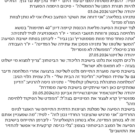
לפיד: "להוציא משלחת למצרים עוד היום" • יאיר גולן יצא נגד גנץ: "החליט
להיות חגורת המגן של הממשלה" • סיכום היממה הסוערת
יהודה שלזינגר
03.06.2024
נתניהו במליאה: "אני דוחה את השקר הנתעב כאילו אני לא נותן לצוות
המו"מ מנדט"
לצד ישיבות הסיעה מליאת הכנסת קיימה דיון "40 חתימות" בנושא
הלחימה בצפון ורווחת תושבי האזור • יו"ר האופוזיציה לפיד לנתניהו:
"אתה פוחד פחד מוות מסמוטריץ' ובן גביר" • ליברמן בפתח ישיבת הסיעה:
"המשך שלטונו של נתניהו מסכן את עתידה של המדינה" • יו"ר העבודה
מרב מיכאלי: "הממשלה לא מוסרית"
יהודה שלזינגר
27.05.2024
ח"כים תקפו את גלנט בישיבת הליכוד; שר הביטחון: "צריך למצוא מי ישלוט
בעזה - לא חמאס ולא ישראל"
בישיבת סיעה סוערת התייחס גלנט לשליטה ברצועה אחרי המלחמה ודיבר
גם על עתידו הפוליטי: "הליכוד זה הבית שלי" • ח"כ עמית הלוי הגיב:
"‏המלחמה מתנהלת בכישלון קולוסלי" • נתניהו ניסה להרגיע: "הדיון
שמתקיים כאן ראוי שיתקיים בישיבת סיעה מסודרת"
יהודה שלזינגר
,
אמיר אטינגר
,
שירית אביטן כהן
20.05.2024
סמוטריץ' קרא לעצור את המינויים בצה"ל: "המנדט של הפיקוד ללחימה
וזהו"
בישיבת הסיעה של מפלגת הציונות הדתית התייחס שר האוצר לגיוס
החרדים: "אני מרגיש שהציבור החרדי נכון לזה" • לפיד: "מה שמעניין אותם
זה לא בטחון המדינה, אלא בטחון הקואליציה" • ליברמן התייחס בישיבת
הסיעה אל המצב הביטחוני בצפון: "בלי כניסה קרקעית אי אפשר להחזיר
את התושבים"