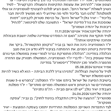
משתמטים", אמר יו"ר המחנה הממלכתי בני גנץ בישיבת הסיעה • על
הצפון אמר: "להרחיב את עוצמת התקיפות והפעולה הקרקעית" • לפיד
השיב לשאלת "ישראל היום", האם הציע לגלנט להצטרף לאופוזיציה או אולי
למפלגתו? "גלנט חבר בליכוד ולפי מה שידוע לי הוא ממשיך להיות חבר
בליכוד" • יאיר גולן ל"ישראל היום", על כניסת סטרוק לקבינט: "דמות
שמסכנת את גורל מדינת ישראל" • התשובה שלנו לסינוואר: "להחיל
ריבונות על יהודה ושמורון"
יהודה שלזינגר
,
אמיר אטינגר
11.11.2024
לפיד תוקף את נתניהו: "האם זה הסנדרט שמדינה שלמה יושבת מבוהלת
ומחכה שיתקיפו אותה?"
יו"ר האופוזיציה כינה את השר בן גביר "נרקומן התקשורת", ביקר את
מדיניות ביטחון הפנים, את ההמתנה בציבור ללא נודע וכן את מצב
הכלכלה במדינה: "הכלכלה מתפרקת וברור לגמרי שאין בממשלה אף גורם
אחד שעוסק בזה" • לדברי יו"ר האופוזיציה, הממשלה תפורק עם החזרה
מהפגרה ולאחר מכן יתחולל "ריסטארט" במדינה
אמיר אטינגר
05.08.2024
לפיד על פרשת הצוללות: "נתניהו צריך ללכת הביתה - הוא לא כשיר להיות
ראש ממשלת ישראל"
בישיבת הסיעה של ישראל ביתנו אמר יו"ר המפלגה: "בהפרש 5-6 שעות
משחררים שר הביטחון וראש הממשלה מסרים סותרים" • יו"ר מפלגת
העבודה יאיר גולן: "יש לנו איום מבית - רה"מ נתניהו"
יהודה שלזינגר
24.06.2024
סמוטריץ': "ההצעה של ביידן התקבלה בניגוד לחוק"; בן גביר: "עסקה
מופקרת"
לצד התנגדות השניים: המפלגות החרדיות יתמכו בעסקה המוצעת • יאיר