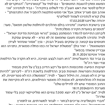
המשא ומתן להשבת החטופים" • גם לפיד על "קטארגייט": "הנחקרים לא
יכולים לפטר את ראש השב"כ כדי לשלוט בחקירה" • גביר לנתניהו: "אני
אוהב וגם מעריך אותך, אבל אני ממש מתקשה להסביר את התנהגותך" •
גולן קורא לנתניהו לעמוד לפוליגרף
יהודה שלזינגר
17.02.2025
גנץ בישיבת הסיעה: "נתניהו בולם מהלכים להחלפת שלטון חמאס", סער:
"תומכים בוועדת חקירה ממלכתית"
ליברמן התייחס להסדר המסתמן בצפון: "נוראי מבחינת מדינת ישראל" •
לפיד: נתניהו ולשכתו חשבו שחמאס זה לא נורא - לא עושים עסקת
חטופים עם קטאר, כן עסקים בשביל הבנק • גנץ: "אסור שנחזור לעידן
המשוואות" • יאיר גולן: "ממשלת ישראל זה כמו מחלה ממארת, נתניהו הוא
עבריין שנאחז בכסאו"
אמיר אטינגר
25.11.2024
בן גביר נגד היועמ"שית: "היא רוצה לבצע הפיכה, היא לא חקרה על הדלפות
נגדי ונגד רה"מ"
ישיבות הסיעה מתכנסות היום על רקע הדיון בבג"ץ על חוק סבסוד
המעונות והפרשות השונות סביב ההדלפות בלשכת רה"מ • ליברמן: "להיות
עריק זו לא מצווה, זה חילול השם" • לפיד: "הממשלה הזו לא פטריוטית, לא
אכפת לה מהלוחמים, לא אכפת לה מאנשי המילואים, היא לא מקיימת את
החוב המוסרי שיש לה לחיילים שלנו"
מערכת היום
18.11.2024
לפיד: "אם ישראל כ"ץ לא יוצא 7,000 צווים הוא פוליטיקאי קטן בלי עמוד
שדרה"
"חברי הקואליציה צריכים לבחור – לעזור למשרתים, או לתמרץ