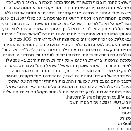
"ישראל היום" הוא גוף תקשורת שנוסד מתוך האמונה שהציבור הישראלי
ראוי לעיתונות טובה יותר, מאוזנת יותר ומדויקת יותר. עיתונות שמדברת
ולא צועקת. עיתונות אמינה, אובייקטיבית ועניינית. עיתונות אחרת וללא
תשלום. המהדורה המודפסת הראשונה פורסמה ב-30 ביולי 2007, וב-2010
הפך "ישראל היום" לעיתון הישראלי בעל שיעור החשיפה הגבוה ביותר בימי
חול. מו"ל העיתון היא ד"ר מרים אדלסון. העורך הראשי הוא עמר לחמנוביץ,
והעורך המייסד הוא עמוס רגב. אתרי האינטרנט של "ישראל היום" בעברית
ובאנגלית, כמו כן היישומונים (אפליקציות) לאנדרואיד ול-iOS, מציגים
חדשות מסביב לשעון, תוכן בלעדי, מבזקים ועדכונים, ניתוחים ופרשנויות,
וידיאו, פודקאסטים ושידורים חיים. פלטפורמות הדיגיטל של "ישראל היום"
כוללות ערוצי חדשות ודעות, תרבות ובידור, לייף סטייל, טכנולוגיה, ספורט,
כלכלה וצרכנות, בריאות, חיילים, אוכל, יהדות, תיירות ורכב. ב-2021 עלו
לאוויר האתר החדש והיישומון החדש של "ישראל היום" בעברית, במטרה
לספק לגולשים חוויה מהירה, עדכנית, בטוחה ונוחה. תכני המהדורה
המודפסת של העיתון זמינים גם באתר, במהדורה יומית מקוונת, ואפשר
לקבל אותם גם בניוזלטר. מועדון ההטבות הייחודי "הקליקה של ישראל
היום" מציע לגולשי האתר הנחות ומבצעים על מוצרים ושירותים. ישראל
היום פתוח להערות, לביקורת ולהצעות לשיפור מקהל הקוראים. פנו אלינו
במייל hayom@israelhayom.co.il.
יום שלישי, 9.6.2026
כ"ד בסיון תשפ"ו
חדשות
דעות
ספורט
ForReal
תרבות ובידור