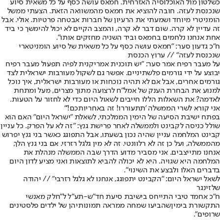
כשלטון מול האוכלוסיה האזרחית. חמאס עושה כסף על כל משאית סיוע
שנכנסת לעזה. חובה להוציא את חמאס מהמשוואה הזאת. הצעתי ממשל
הומניטרי מיוחד ושמעתי את הרעיון של חברות אבטחה פרטיות. אולי. אבל
זה עדיין לא קרה. שום דבר לא קרה, והמצב הקיים לא יכול להימשך כי ביד
אחת אנחנו נלחמים בחמאס וביד השניה מחזקים אותו".
ח"כ גדעון סער: "חמאס עושה כסף על כל משאית של סיוע הומניטארי
שנכנסת לעזה" // ערוץ הכנסת
על מעבר רפיח אמר סער: "יש תוכנית אמריקנית לפיה תפעול מעבר רפיח
יבוצע על ידי גורמים פלשתיניים. אפשר גם לשקול מעורבות ישראלית לצד
גורמים אחרים, אבל אם לא תהיה נוכחות או מעורבות ישראלית, איך נוכל
למנוע את הבחרת הענק של אמל"ח לרצועה מתוך מצרים, מעל ומתחת
לאדמה? את השאלות הללו חייבים לשאול היום כדי לא לחזור על הטעות.
אני קורא לשרי הממשלה 'תתעוררו! זה באחריותכם!'"
בפתח ישיבת הסיעה של הימין הממלכתי, לשאלת "ישראל היום" האם הוא
שולל כניסה לקבינט ולממשלה לאחר פרישת גנץ: "זה לא על הפרק. כל עניין
קבינט המלחמה עניין שהיה נכון בשעתו, אבל התפוגג כאשר בני גנץ יפרוש
מהממשלה, ועל כן זה לא רלוונטי. זה לא מין גלגל רזרזי. אם בני גנץ הלך,
אנחנו מתייצבים. אני מסביר מדוע הדרך שבה הממשלה מנהלת את
המלחמה היא שגויה. היא לא יכולה להביא לתוצאות ואני מציע לדון היום
בדברים האלו ולבצע את השינוי".
לשאל ישראל היום: "הקבינט יתפוגג, אנחנו לא גלגל רזרבי" // יהודה
שלזינגר
ח"כ אחמד טיבי התייחס בישיבת סיעת חד"ש-תע"ל ל"חלק מאנשי
התקשורת בימין
שהביעו שמחה ממראה תמונותיהן של ילדים פלסטינים
שרופים
".