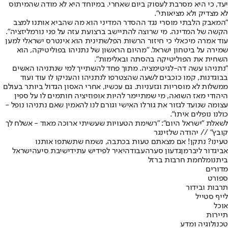
יעד, כי היא מסרבת לעסוק ביום שאחרי. במיוחד היא לא מודה שהמיתוס
לא מצדיק ולא מציאותי".
"המאבק הלבתי מוסרי נגד ההסדר המדיני הוא מה שהביא אותנו למצב
הקשה של המדינה. מי שרוצה להתיישב ברצועת עזה על פני נורמליזציה".
עוד אמרה מיכאלי כי חיזור הרשות הפלשתינית הוא אינטרס ישראלי למען
שמירה על ביטחון ישראל. "מהיום הראשון של נתניהו בפוליטיקה, הוא
השחית את הפוליטיקה בהסתה ובאלימות".
"נתניהו עשה דה-לגיטימציה. מתוך פחד להשתייך למי שנתניהו האשים
בבוגדנות, קמו כוכבים לשעה שהצטרפו לנתניהו והעניקו לו עוד ועוד
ממשלות לא מוסריות וגזעניות. גם עכשיו, אחרי האסון הגדול ביותר בעולם
היהודי מאז השואה, מי שמתיימר להיות אופוזיציה חותמים לו על ספין
עצומה שנועד לגזור את גורלו האישי וגורם לנו להאמין שאם נתניהו נופל -
כולנו נופלים איתו".
לשאלת "ישראל היום": "רשימת הטעויות שעשיתי ארוכה מאוד - אשלח לך
קובץ" // יהודה שלזינגר
טעינו? נתקן! אם מצאתם טעות בכתבה, נשמח שתשתפו אותנו
אביגדור ליברמן
גדעון סער
העבודה
יאיר לפיד
יש עתיד
ישיבת סיעה
ישראל
ביתנו
מלחמת חרבות ברזל
מדורים
ספורט
תרבות ובידור
לייף סטייל
אוכל
תיירות
טכנולוגיה ומדע