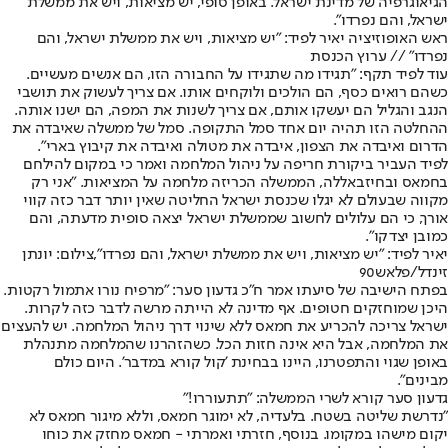
הגיאוגרפיה של מדינת ישראל. באופן סופי, יש מציאות, ויש את ממשלת
ישראל, והם נפרדו".
ראש האופוזיציה יאיר לפיד: "יש מציאות, ויש את ממשלת ישראל, והם
נפרדו" // ערוץ הכנסת
עוד לפיד תקף: "תגידו מה שתגידו על החבורה הזו, הם אנשים מעשיים.
כשהם רואים כסף, הם הולכים ולוקחים אותו. אם צריך לעשוק את תושבי
הנגב והגליל הם יעשקו אותם, אם צריך לשנות את המפה, הם ישנו אותה.
ההחלטה הזו תהיה יום אחד סמל התקופה. סמל של ממשלה שאיבדה את
הדרום ואיבדה את הצפון, איבדה את מטולה ואיבדה את קיבוץ בארי".
לפיד העביר ביקורת חריפה על ניהול המלחמה ואמר כי במקום להילחם
בחמאס ובחיזבאללה, הממשלה הכריזה מלחמה על המציאות. "אני רק
מקווה שבעולם לא יגלו שכנסת ישראל החליטה שאין יותר דבר כזה קווי
אורך, כי הם עלולים לחשוב שממשלת ישראל יצאה סופית מדעתה, והם
כמובן יצדקו".
יאיר לפיד: "יש מציאות, ויש את ממשלת ישראל, והם נפרדו",צילום: יונתן
זינדל/פלאש90
בפתח הישיבה של סיעתו אמר ח"כ גדעון סער: "מרפיח נורו אתמול רקטות.
היכן שמוחזקים חטופים. אף מדינה לא הייתה מרשה לדבר כזה לקרות.
ישראל צריכה להכריע את חמאס ללא שינוי דרך ניהול המלחמה. יש להעצים
את המלחמה, אבל היא אינה חזות הכל. כשהזהרנו שהמלחמה מתנהלת
באופן שגוי והתפטרנו, היינו בבחינת 'קול קורא במדבר'. היום כולם
מבינים".
גדעון סער קורא לשרי הממשלה: "תתעוררו!"
"נדרשת שליטה בשטח. בלעדיה, לא ימוגר חמאס, וללא מיגור חמאס לא
יקום מישהו במקומו. בנוסף, חזרתי ואמרתי - חמאס מחזק את כוחו