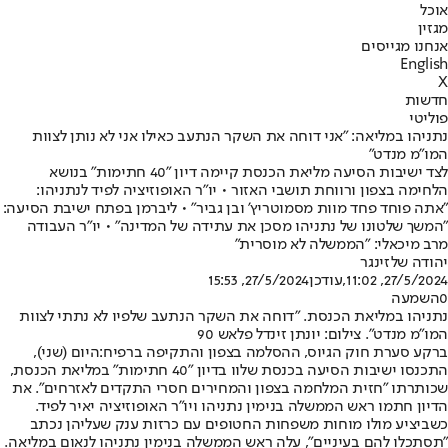
אוכל
מגזין
אנחנו מגייסים
English
X
חדשות
פוליטי
נתניהו במליאה: "אני דוחה את השקר הנתעב כאילו אני לא נותן לצוות
המו"מ מנדט"
לצד ישיבות הסיעה מליאת הכנסת קיימה דיון "40 חתימות" בנושא
הלחימה בצפון ורווחת תושבי האזור • יו"ר האופוזיציה לפיד לנתניהו:
"אתה פוחד פחד מוות מסמוטריץ' ובן גביר" • ליברמן בפתח ישיבת הסיעה:
"המשך שלטונו של נתניהו מסכן את עתידה של המדינה" • יו"ר העבודה
מרב מיכאלי: "הממשלה לא מוסרית"
יהודה שלזינגר
27/5/2024, 11:02
,עודכן
27/5/2024, 15:53
0
השמעה
נתניהו במליאת הכנסת. "דוחה את השקר הנתעב שלפיו לא נתתי לצוות
המו״מ מנדט". צילום: יונתן זינדל פלאש 90
ברקע סערת חוק הגיוס, ההסלמה בצפון והתקיפה ברפיח:
היום (שני),
התכנסו ישיבות הסיעה בכנסת שלוו בדיון "40 חתימות" במליאת הכנסת,
שכותרתו "חזית המלחמה בצפון והמחירים חסרי התקדים לאזרחים". את
הדיון חתמו ראש הממשלה בנימין נתניהו ויו"ר האופוזיציה יאיר לפיד.
כשביציע מולו מוחות משפחות החטופים עם כרזות ענק שעליהן נכתב
"תסתכלו להם בעיניים", עלה ראש הממשלה בנימין נתניהו לנאום במליאה.