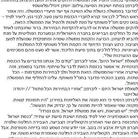
משותף בכוונה להפיל את הממשלה ולהקים אחרת למען הניצחון במלחמה.
ליברמן בפתח ישיבות הסיעה,צילום: יונתן זינדל/פלאש90
"מדובר בממשלה כושלת שלא השיגה אף יעד מיעדי הממשלה. וזה אומר
ראש המל"ל. לכן אני קורא לחברי הכנסת גדעון סער, לבני גנץ, ליאיר לפיד -
בואו נקים חמ"ל משותף על מנת לשנות ולהפיל את הממשלה הזאת,
להקים ממשלה אחרת או להביא להקדמת הבחירות. ברור שחובתנו לאחד
את כל החלקים הבריאים בחברה הישראלית ובמערכת הפוליטית על מנת
להביא לניצחון, הכרעה והקמת ממשלה שפויה ומתפקדת שפועלת למען
הציבור. כרגע הצורך הדחוף זה הקמת חמ"ל משותף לכל המפלגות
הציוניות. כולל לח"כים בתוך סיעת הליכוד, אשר לא מעט מהם מסכימים
עם ההערכות שלי".
לשאלת "ישראל היום", אמר ליברמן: "קודם כל, אנחנו מדברים על הכנסת
הנוכחית. אי אפשר בכנסת הזאת לדבר על שיתוף. מדובר במאמץ, ומה
שיקרה אחרי שהממשלה הזאת תיפול ונלך לבחירות מוקדמות - הכל
פתוח. במצב הנוכחי מדובר בחמ"ל משותף. עלינו להחליף את הממשלה
הזאת".
לשאלת ישראל היום - ליברמן: "אחרי הבחירות הכל פתוח" // יהודה
שלזינגר
ליברמן הוסיף כי הוא מגנה את האלימות במירון. "היו תמונות קשות.
מקווה שמי שאמור להיות ממונה על כך, יבדוק את הנעשה".
לפיד: "יש מציאות, ויש את ממשלת ישראל, והם נפרדו"
ראש האופוזיציה יאיר לפיד בפתח ישיבת סיעת יש עתיד: "כנסת ישראל
התכנסה ביום שני האחרון והקואליציה הצביעה, העבירה החלטה שלפיה
חברון וקרית ארבע זה בנגב. אני יודע שזה נשמע כמו בדיחה מטורפת, אבל
אלה העובדות. הקואליציה העבירה החלטה שאומרת שהיא משנה את