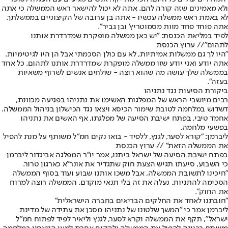
ולא מאמינים שזה קורה להם. אתה לא יכול להישאר ראש הממשלה כי אתה
לא באמת ראש ממשלה עכשיו - אתה בן ערובה של הקיצוניים בממשלתך.
אתה פוחד פחד מוות מסמוטריץ' ובן גביר".
לפיד במליאת הכנסת: "יש כאן ממשלה מופקרת שמדרדרת אותנו
לתהום"// ערוץ הכנסת
"היו לך גם ממשלות אמיתיות, לא עם כולן הסכמתי אבל הן היו לגיטימיות.
אתה יודע ואני יודע שזו ממשלה מופקרת שמדרדרת אותנו לתהום. כל אחד
בממשלה שלך עושה מה שהוא רוצה - שולחים אנשים לשרוף משאיות
בעזה".
ביקורת הסיעות נגד נתניהו
רבים מיושבי הראש של המפלגות האשימו את נתניהו בפגיעה מכוונת,
דשדוש במלחמה לטובת שימור הכיסא ויצאו נגד הכישלון בניהול הממשלה.
אחמד טיבי, בפתח ישיבת הסיעה של מפלגתו, אף האשים את נתניהו
בפשעי מלחמה.
ליברמן: "קורא לסער, לגנץ, ללפיד - בואו נקים חמ"ל משותף על מנת להפיל
את הממשלה הזאת" // ערוץ הכנסת
בפתח ישיבת הסיעה של ישראל ביתנו, אמר יו"ר המפלגה אביגדור ליברמן
כי השבוע, סיעתו תגיש הצעת חוק שתגדיר את אונר"א כארגון טרור.
"חיכינו לתשובת הממשלה, אבל משכו אותנו שבוע ועוד בסוף הממשלה
הסכימה להתניות. נעלה את זה בלי תנאי מוקדם. הממשלה רוצה למרוח
את החוק".
"חובתנו לאחד את החלקים הבריאים בחברה הישראלית"
ליברמן אמר כי "המשך שלטונו של נתניהו מסכן את עתידה של מדינת
ישראל", תקף את הממשלה וקרא לסער, לגנץ וליאיר לפיד לפתוח חמ"ל