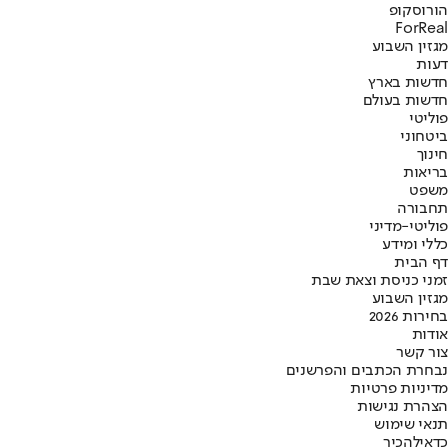
הורוסקופ
ForReal
מגזין השבוע
דעות
חדשות בארץ
חדשות בעולם
פוליטי
ביטחוני
חינוך
בריאות
משפט
תחבורה
פוליטי-מדיני
כללי ומידע
דף הבית
זמני כניסת וצאת שבת
מגזין השבוע
בחירות 2026
אודות
צור קשר
נבחרת הכתבים והפרשנים
מדיניות פרטיות
הצהרת נגישות
תנאי שימוש
כדאי
להכיר