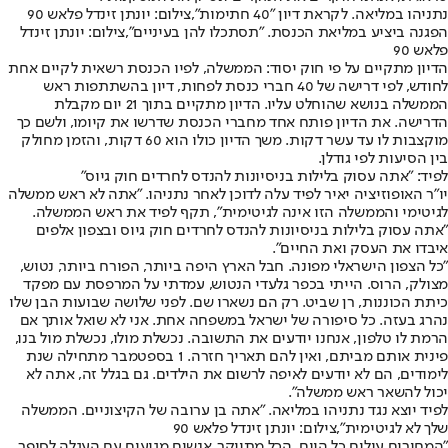
נתניהו במליאה. לקראת דיון "40 חתימות",צילום: יונתן זינדל פלאש 90
הפגנה ביציע במליאת הכנסת. "תסתכלו להן בעיניים",צילום: יונתן זינדל
פלאש 90
הדיון מתקיים על פי חוק יסוד: הממשלה, לפיו הכנסת רשאית לקיים אחת
לחודש, לפי דרישה של 40 חברי כנסת לפחות, דיון בהשתתפות ראש
הממשלה בנושא שהוחלט עליו. הדיון מתקיים בתוך 21 יום מקבלת
הדרישה. את הדיון פותח אחד מחברי הכנסת שדרשו את קיומו, ולשם כך
מוקצבות לו עד עשר דקות. משך הדיון כולו הוא 60 דקות, והזמן מחולק
בין הסיעות לפי גודלן.
לפיד: "אתה עסוק בלילות בניסיונות להנדס לחרדים חוק גיוס"
יו"ר האופוזיציה יאיר לפיד עלה לדוכן לאחר נתניהו. "אתה לא ראש ממשלה
לגיטימי והממשלה הזו אינה לגיטימית", תקף לפיד את ראש הממשלה.
"אתה עסוק בלילות בניסיונות להנדס לחרדים חוק גיוס ובצפון אלפים
איבדו את העסק ואת החיים".
"כל הצפון הישראלי מפונה. חבל הארץ היפה ביותר, הפורח ביותר, נטוש,
מצולק, הרוס. הייתי בכפר גלעדי הנטוש, עמדתי על המרפסת עם מפקד
כיתת הכוננות, רן שביט. רק הם נשארו שם. לפני שלושה שבועות הבן שלו
נהרג בעזה. כל סיפורה של ישראל במשפחה אחת. אני לא שואל אותך אם
הרמת לו טלפון, אנחנו יודעים את התשובה. נכשלת מולו, נכשלת מול בנו,
פינית אותם מביתם, ואין להם תאריך חזרה. 1 בספטמבר מתחילה שנת
לימודים, הם לא יודעים לאיפה לרשום את הילדים. גם בגלל זה, אתה לא
יכול להשאר ראש ממשלה".
לפיד יוצא נגד נתניהו במליאה. "אתה בן ערובה של הקיצוניים. הממשלה
שלך לא לגיטימית",צילום: יונתן זינדל פלאש 90
"המחירים עולים כל היום, הכל מתייקר. אנשים מגיעים עם העגלה לסופר