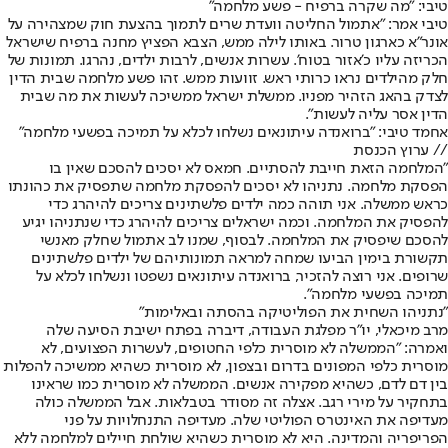
טיבי: "מה שקרה ברפיח - פשע מלחמה"
טיבי אמר: "אתמול החליטה וועדת שרים לתמוך בהצעת חוק שמצהירה על
אונר"א כארגון טרור. באותו לילה ממש, הצבא הפציץ מחנה ברפיח שישראל
הכריזה עליו כ'אזור בטוח'. עשרות אנשים, לרבות ילדים, נהרגו. תמונות של
חלק מהילדים נראו כרותי ראש. זוועות ממש. זהו פשע מלחמה שבית הדין
לצדק בהאג הזהיר מפניו. ממשלת ישראל ממשיכה לעשות את מה שבית
הדין אסר עליה לעשות".
אחמד טיבי: "ברואנדה עיתונאים נשלחו לכלא על תמיכה בפשעי מלחמה"
// ערוץ הכנסת
"המלחמה הזאת חייבת להסתיים. חמאס לא יסכים להסכם שאין בו
הפסקת מלחמה. נתניהו לא יסכים להפסקת מלחמה שתפסיק את כהונתו
כראש ממשלה. אני תוהה כמה ילדים פלשתינים צריכים להיהרג כדי
להפסיק את המלחמה. וכמה ישראלים צריכים להיהרג כדי שנתניהו יגיע
להסכם שיפסיק את המלחמה. לבסוף, שמנו לב אתמול שחלק מאנשי
תקשורת בימין הביעו שמחה למראה תמונותיהם של ילדים פלשתינים
שרופים. אני רוצה להזכיר, ברואנדה עיתונאים נשפטו ונשלחו לכלא על
תמיכה בפשעי מלחמה".
"נתניהו השחית את הפוליטיקה בהסתה ובאלימות"
מרב מיכאלי, יו"ר מפלגת העבודה, דיברה בפתח ישיבת הסיעה שלה
ואמרה: "הממשלה לא מוסרית כלפי החטופים, לעשרות הפצועים, לא
מוסרית כלפי המפונים בדרום ובצפון, לא מוסרית כשהיא ממשיכה להפלות
בין דם לדם, כשהיא מפקירה אנשים. הממשלה לא מוסרית כמו שראינו
בתחקיר על מירי רגב. אצלה זה מסודר בטבלאות. אבל הממשלה כולה
מעדיפה את האינטרס הפוליטי שלה. מעדיפה התנחלויות על פני
הפריפריה והמדינה. היא לא מוסרית כשהיא שולחת חיילים למלחמה ללא