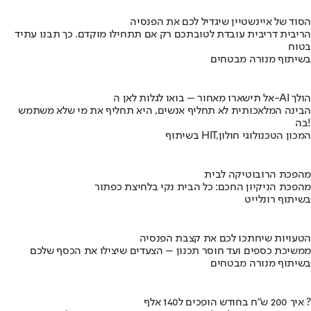
הסוד של איינשטיין שיגדיל לכם את הפנסיה
הריבית דריבית עובדת לטובתכם רק אם תתחילו מוקדם. כך תבנו עתיד
בטוח
בשיתוף מנורה מבטחים
אל תישארו מאחור – בואו לגלות לאן ה-AI הולך
הבינה המלאכותית לא תחליף אנשים, היא תחליף את מי שלא משתמש
בה!
בשיתוף HIT,המכון הטכנולוגי חולון
מהפכת הרובוטיקה לבית
מהפכת הניקיון החכם: כל הבית נקי בלחיצת כפתור
בשיתוף רונלייט
הטעויות שיחתכו לכם את קצבת הפנסיה
ממשיכת כספים ועד חוסר תכנון – הצעדים שיצילו את הכסף שלכם
בשיתוף מנורה מבטחים
איך 200 ש"ח בחודש הופכים ל140 אלף ?