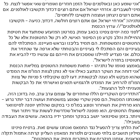
"אני שומע כאן ובאולפנים שכל הזמן חוזרים ואומרים שאי אפשר לנצח. כל
מיני לשעברים. אזרחי ישראל אם אתם רוצים דכדוך תקשיבו לאולפנים. אם
אתם רוצים ניצחון ועוצמה תקשיבו ללוחמים".
נתניהו: "אזרחי ישראל, אם אתם רוצים חולשה, דכדוך, כניעה - תקשיבו
לאולפנים"// ערוץ הכנסת
"לפני כמה ימים צפינו בכאב עמוק בסרטון המזעזע שמתעד את חטיפת
החיילות והלב נקרע מן הסיפור האישי, לא רק של החטופות אלא של כל
החטופים והמשפחות. הם תמיד בליבנו ובראש מעייננו. הסתכלתי להם
בעיניים והם הסתכלו לי בעיניים והבטחתי שלא ארפה עד שנחזיר את
כולם. אני מצדיע לחיילנו שמסכנים את חייהם גם עכשיו כדי להביא את
חטופינו בחזרה לישראל".
באמצע נאומו של נתניהו - מחאת משפחות החטופים במליאת הכנסת
"אני דוחה את השקר הנתעב כאילו אני לא נותן לצוות המו"מ את המנדט
שהוא מבקש ולא נענה לבקשותיו. דעו לכם שקיבלתי 5 פניות של צוות
המו"מ להרחיב את המנדט ולהגמיש תנאים ואישרתי את כל הבקשות
ונעניתי לכל ההצעות".
"התדריכים השקריים הללו שחוזרים על עצמם ערב ערב, פה בדוכן הזה,
שאנחנו המכשול, הם ספין שקרי שפוגע במשפחות ועושה דבר יותר גרוע -
הוא מרחיק את השחרור ופוגע במו"מ כי במקום שהלחץ יופנה לסינווואר
שאצלו החטופים, הוא מופנה לישראל שנדרשת לעשות עוד ויתור ועוד
ויותר, בזמן שסינוואר יושב בבונקר ומחכך ידיו בהנאה. עושים את העבודה
בשבילו".
"את הלחץ צריך להפעיל נגד החמאס ואנחנו עושים זאת. ברפיח פינינו
מיליון תושבים בלתי מעורבים ולמרות המאמץ העליון קרתה אתמול תקלה
טראגית, אנחנו חוקרים את המקרים ונסיק את המסקנות".