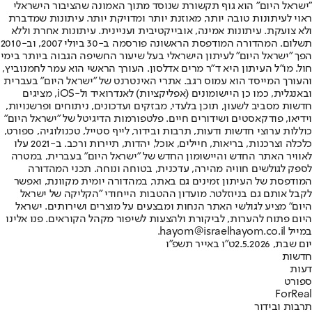
"ישראל היום" הוא גוף תקשורת שנוסד מתוך האמונה שהציבור הישראלי
ראוי לעיתונות טובה יותר, מאוזנת יותר ומדויקת יותר. עיתונות שמדברת
ולא צועקת. עיתונות אמינה, אובייקטיבית ועניינית. עיתונות אחרת וללא
תשלום. המהדורה המודפסת הראשונה פורסמה ב-30 ביולי 2007, וב-2010
הפך "ישראל היום" לעיתון הישראלי בעל שיעור החשיפה הגבוה ביותר בימי
חול. מו"ל העיתון היא ד"ר מרים אדלסון. העורך הראשי הוא עמר לחמנוביץ,
והעורך המייסד הוא עמוס רגב. אתרי האינטרנט של "ישראל היום" בעברית
ובאנגלית, כמו כן היישומונים (אפליקציות) לאנדרואיד ול-iOS, מציגים
חדשות מסביב לשעון, תוכן בלעדי, מבזקים ועדכונים, ניתוחים ופרשנויות,
וידיאו, פודקאסטים ושידורים חיים. פלטפורמות הדיגיטל של "ישראל היום"
כוללות ערוצי חדשות ודעות, תרבות ובידור, לייף סטייל, טכנולוגיה, ספורט,
כלכלה וצרכנות, בריאות, חיילים, אוכל, יהדות, תיירות ורכב. ב-2021 עלו
לאוויר האתר החדש והיישומון החדש של "ישראל היום" בעברית, במטרה
לספק לגולשים חוויה מהירה, עדכנית, בטוחה ונוחה. תכני המהדורה
המודפסת של העיתון זמינים גם באתר, במהדורה יומית מקוונת, ואפשר
לקבל אותם גם בניוזלטר. מועדון ההטבות הייחודי "הקליקה של ישראל
היום" מציע לגולשי האתר הנחות ומבצעים על מוצרים ושירותים. ישראל
היום פתוח להערות, לביקורת ולהצעות לשיפור מקהל הקוראים. פנו אלינו
במייל hayom@israelhayom.co.il.
יום שבת, 2.5.2026
ט"ו באייר תשפ"ו
חדשות
דעות
ספורט
ForReal
תרבות ובידור