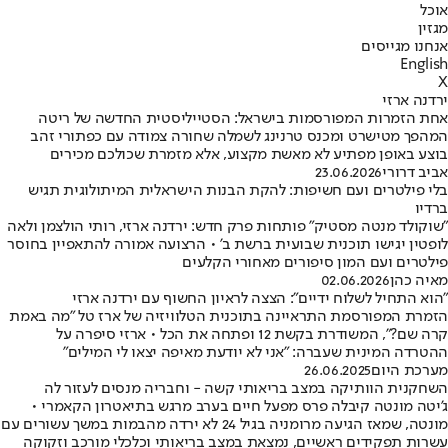
אוכל
מגזין
אנחנו מגייסים
English
X
ירדנה ארזי
אחת הזמרות המפורסמות בישראל: הסטייליסטית החדשה של ריטה
המהפך מטישרט ומכנס טרנינג לשמלה שחורה צמודה עם כפתורי זהב
בוצע באופן מפתיע לא מאשת מקצוע, אלא מזמרת שכולכם מכירים
אביב דרורי
23.06.2026
בלי פילטרים ועם חשיפות: להקת הבנות הישראלית המיתולוגית תגיש
ברדיו
"שוקולד מנטה מסטיק" פותחות פרק חדש: ירדנה ארזי, רותי הולצמן ולאה
לופטין יגישו תוכנית שבועית ברשת ב' • הרצועה אמורה להתאפיין בחוסר
פילטרים ועם המון סיפורים מאחורי הקלעים
מאיה כהן
02.06.2026
"הוא התחיל לשלוח ידיים": הצצה לראיון החשוף עם ירדנה ארזי
הזמרת המפורסמת התראיינה בתוכנית הטלוויזיה של ארז טל "מה באמת
קרה שם?", המשודרת בקשת 12 ופתחה את הכל • ארזי סיפרה על
ההטרדה המינית שעברה: "אני לא יודעת מאיפה יצאו לי המילים"
מערכת היום
26.06.2025
השחקנית הוותיקה במצב בריאותי קשה - וחבריה מנסים לעזור לה
ג'יטה מונטה קיבלה פרס מפעל חיים בערב מרגש בתיאטרון הקאמרי •
מונטה, שמאז הגיעה מרומניה בגיל 24 לא ירדה מהבמות במשך עשורים עם
עשרות תפקידים ראשיים, נמצאת במצב בריאותי וכלכלי מורכב וזקוקה