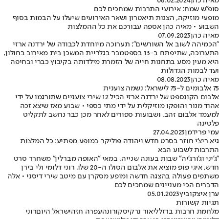
מאיה כהן
06.02.2024
סופ"ש שמח: אירועי התרבות שמחכים לכם
מופעי מוזיקה, הצגות תיאטרון ושאר האירועים שיעלו על הבמות בסוף
השבוע • מאיה כהן אספה עבורכם את כל ההמלצות
מאיה כהן
07.09.2023
"הכמיהה לשוב אל השורשים": תערוכה מיוחדת לכבודה של ירדנה ארזי
התערוכה, שתיפתח ב-13 בספטמבר בגלריית המשכן בית מאירוב בחולון,
היא מעין מסע בתחנות חייה של הזמרת מילדותה בקיבוץ כברי ובחיפה
ועד לבמות הגדולות
מאיה כהן
08.08.2023
75 אלבומים ל-75 לישראל: נשמה צוענית
אלבום הקונספט של ירדנה ארזי הכיל 12 שירי צועניים שתורגמו על ידי
אהוד מנור והופקו מוזיקלית על ידי מתי כספי • שבוע מאז שיצא זכה
למעמד אלבום זהב, ושבועות ספורים לאחר מכן כבר נחשב לתקליט
פלטינה
עמי פרידמן
27.04.2023
גיא ריצ'י חוזר בסרט חדש ויהודה פוליקר במופע מפתיע: כל המלצות
התרבות לשבוע הבא
"ג'יני וג'ורג'יה" שבות בעונה שנייה, במאי "האופה מברלין" משחרר סרט
חדש, איגי פופ מוציא את אלבום הסולו ה-20 שלו, רוני דלומי ולי בירן
משתפים פעולה בהצגה חדשה ומופע מסקרן עם מיטב שירי דיסני • אלה
הדברים הכי מעניינים שמחכים לכם
ערן איצקוביץ
05.01.2023
תגיות קשורות
מלחמת חרבות ברזל
ליאור נרקיס
קורונה
עפרה חזה
ישראל היום
רוני