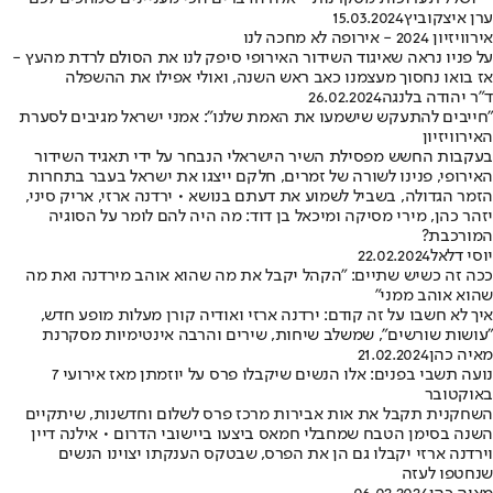
ערן איצקוביץ
15.03.2024
אירוויזיון 2024 - אירופה לא מחכה לנו
על פניו נראה שאיגוד השידור האירופי סיפק לנו את הסולם לרדת מהעץ -
אז בואו נחסוך מעצמנו כאב ראש השנה, ואולי אפילו את ההשפלה
ד"ר יהודה בלנגה
26.02.2024
"חייבים להתעקש שישמעו את האמת שלנו": אמני ישראל מגיבים לסערת
האירוויזיון
בעקבות החשש מפסילת השיר הישראלי הנבחר על ידי תאגיד השידור
האירופי, פנינו לשורה של זמרים, חלקם ייצגו את ישראל בעבר בתחרות
הזמר הגדולה, בשביל לשמוע את דעתם בנושא • ירדנה ארזי, אריק סיני,
יזהר כהן, מירי מסיקה ומיכאל בן דוד: מה היה להם לומר על הסוגיה
המורכבת?
יוסי דלאל
22.02.2024
ככה זה כשיש שתיים: "הקהל יקבל את מה שהוא אוהב מירדנה ואת מה
שהוא אוהב ממני"
איך לא חשבו על זה קודם: ירדנה ארזי ואודיה קורן מעלות מופע חדש,
"עושות שורשים", שמשלב שיחות, שירים והרבה אינטימיות מסקרנת
מאיה כהן
21.02.2024
נועה תשבי בפנים: אלו הנשים שיקבלו פרס על יוזמתן מאז אירועי 7
באוקטובר
השחקנית תקבל את אות אבירות מרכז פרס לשלום וחדשנות, שיתקיים
השנה בסימן הטבח שמחבלי חמאס ביצעו ביישובי הדרום • אילנה דיין
וירדנה ארזי יקבלו גם הן את הפרס, שבטקס הענקתו יצוינו הנשים
שנחטפו לעזה