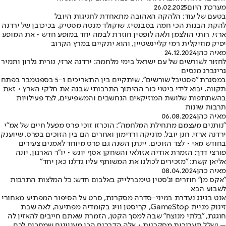
מערכת היום
26.02.2025
בטעם של עוד: הלהקה האהובה מתאחדת לחגיגות היובל
להקת הבנות הכי חמה בסבנטיז, שוקולד מנטה מסטיק, בכיכובן של ירדנה
ארזי, רותי הולצמן ולאה לופטין חוזרת לבמה יחד במופע חדש • את המופע
יפיק מוזיקלית רמי קליינשטיין, והוא יתקיים במרץ הקרוב
מאיה כהן
24.12.2024
לחזור לשורשים של עם ישראל בימי מלחמה: ירדנה ארזי, נורית גלרון ותמיר
גרינברג מנסים
במסגרת "פסטיבל שורשים", שיתקיים בין התאריכים 5-1 בספטמבר בפתח
תקווה, יבוא לידי ביטוי כור ההיתוך התרבותי שבנה את חלקי הארץ • זאת
בהשתתפות שלושת המוזיקאים הנחשבים והמשפיעים, לצד פעילויות
תרבות שונות
מאיה כהן
06.08.2024
"נותנים מעצמם מתחילת המלחמה": הוכרזו זוכי פרס מפעל חיים של אמ"י
ירדנה ארזי, חנן יובל, מוניקה ורדימון ואחרים הם בין הזוכים בפרס, שיוענק
בחודש מאי • לצד הזוכים, יינתן השנה גם פרס מיוחד לאמנים צעירים
פורצי דרך: הזמרת אודיה אזולאי והשחקן אסף יונש • יו"ר הארגון, יונה
אליאן קשת: "מזכירים לכולנו את המשותף עליו גדלנו כאן יחד"
מאיה כהן
08.04.2024
"אקס מן" חוזרים וג'סטין טימברלייק באלבום חדש: כל המלצות התרבות
לשבוע הבא
אנט בנינג נעדרת במיני-סדרה מסקרנת, סרט על הסיפור המפתיע מאחורי
זינוק מניית GameStop, קריסטן וויג בקומדיה מפתיעה, לאה שבת
חוגגת, "בלתי מנוצח" שבה למסך הקטן, הזמרת שאתם חייבים להאזין לה
– ושלל תערוכות מסקרנות • אלה הדברים הכי מעניינים שמחכים לכם