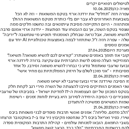
לטיפולים רפואיים יקרים
מאיה כהן
10.06.2025
עפרה חזה "תחליף" את ירדנה ארזי בטקס המשואות - וזה לא הכל
בשבועות האחרונים לא עבר יום בלי כותרת מטקס המשואות ההולך
ומתהווה • היום התקיימה מסיבת עיתונאים ובה נחשפו חלקים ממה
שצפוי בטקס השנה, אך גם הובטחו עוד הפתעות • ירדנה ארזי אמנם סרבה
להשיא משואה, אבל נראה שבחלק האומנותי תופיע מי שנחשבה ל"יריבה"
שלה - עפרה חזה ז"ל, שתחזור לבמה באמצעות טכנולוגיית AI יחד עם
אמנים נוספים
מערכת היום
27.04.2025
קובי אוז תומך באמנים שנעתרו: "קוראים לכם להשיא משואה? תשיאו!"
המוזיקאי העלה פוסט לרשת החברתית עם עקיצה ברורה לירדנה ארזי
ובועז שרעבי שאתמול נודע כי נבחרו להשיא משואה וסירבו, כל אחד
מסיבותיו • "אני מוכן לשלם על חיזוק הממלכתיות גם מחיר אישי"
מאיה כהן
22.04.2025
זו הסיבה שירדנה ארזי ובועז שרעבי לא ישיאו משואה
שני האמנים הוותיקים סירבו להצעתה של השרה מירי רגב לקחת חלק
בטקס המכונן של יום העצמאות ה-77 למדינת ישראל • בסביבתו של שרעבי
מסבירים כי הסיבה היחידה לסירוב היא בעיית לוחות זמנים • רשימת
שמות המשיאים ממשיכה להתעדכן
מאיה כהן
21.04.2025
"הלב מדמם, סליחה": אמנים ואנשי תרבות סופדים לבני משפחת ביבס
שירי, כפיר ואריאל ביבס ז"ל, שנחטפו מקיבוץ ניר עוז ב-7 באוקטובר ונרצחו
בשבי החמאס, הובאו למנוחת עולמים • קהילת התרבות המקומית ספדה
להם ברשתות החברתיות: "הלב כבד, הכאב קשה מנשוא"