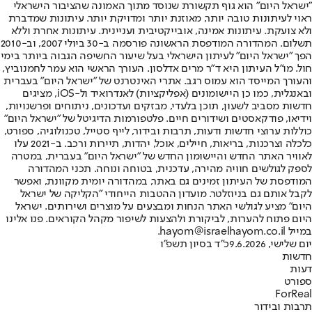
"ישראל היום" הוא גוף תקשורת שנוסד מתוך האמונה שהציבור הישראלי
ראוי לעיתונות טובה יותר, מאוזנת יותר ומדויקת יותר. עיתונות שמדברת
ולא צועקת. עיתונות אמינה, אובייקטיבית ועניינית. עיתונות אחרת וללא
תשלום. המהדורה המודפסת הראשונה פורסמה ב-30 ביולי 2007, וב-2010
הפך "ישראל היום" לעיתון הישראלי בעל שיעור החשיפה הגבוה ביותר בימי
חול. מו"ל העיתון היא ד"ר מרים אדלסון. העורך הראשי הוא עמר לחמנוביץ,
והעורך המייסד הוא עמוס רגב. אתרי האינטרנט של "ישראל היום" בעברית
ובאנגלית, כמו כן היישומונים (אפליקציות) לאנדרואיד ול-iOS, מציגים
חדשות מסביב לשעון, תוכן בלעדי, מבזקים ועדכונים, ניתוחים ופרשנויות,
וידיאו, פודקאסטים ושידורים חיים. פלטפורמות הדיגיטל של "ישראל היום"
כוללות ערוצי חדשות ודעות, תרבות ובידור, לייף סטייל, טכנולוגיה, ספורט,
כלכלה וצרכנות, בריאות, חיילים, אוכל, יהדות, תיירות ורכב. ב-2021 עלו
לאוויר האתר החדש והיישומון החדש של "ישראל היום" בעברית, במטרה
לספק לגולשים חוויה מהירה, עדכנית, בטוחה ונוחה. תכני המהדורה
המודפסת של העיתון זמינים גם באתר, במהדורה יומית מקוונת, ואפשר
לקבל אותם גם בניוזלטר. מועדון ההטבות הייחודי "הקליקה של ישראל
היום" מציע לגולשי האתר הנחות ומבצעים על מוצרים ושירותים. ישראל
היום פתוח להערות, לביקורת ולהצעות לשיפור מקהל הקוראים. פנו אלינו
במייל hayom@israelhayom.co.il.
יום שלישי, 9.6.2026
כ"ד בסיון תשפ"ו
חדשות
דעות
ספורט
ForReal
תרבות ובידור