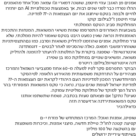
אמנים מן האוב: עוזי חיטמן, שושנה דמארי וג'ו עמאר. מכל אחד מהאמנים
ההלו נפרדו כבר לפני שנים רבות, אך באמצעות טכנולוגיית AI הם יוחזרו
לחיים ולבמה בטקס שיחגוג את יום העצמאות ה-77 למדינה.
עוזי חיטמן ז"ל,צילום: קוקו
המחלוקות סביב הטקס הממלכתי
בשבועות האחרונים התפרסמו שמות משיאי המשואות, המנחות והתכנית
האומנותית ונראה שאין כמעט היבט בטקס שאמור להיות ממלכתי, שלא
גרר מחלוקת. אמנים שהוזמנו להדליק משואות וסרבו, כמו גם
התצפיתניות
ששוחררו
משבי חמאס, כאלה שהסכימו לאחר לבטים - דוגמת
דנה
אינטרנשיונל
- שספגה ביקורת על החלטתה להיעתר להזמנה ולהדליק
משואה, ומשיאים שנויים במחלוקת כמו בן שפירו.
דנה אינטרנשיונל,צילום: רויטרס
הבוקר התפרסם סקר לפיו למעלה מ-60 אחוז ממצביעי השמאל והמרכז
מצהירים על התרחקות משמעותית מהאירוע הלאומי. לפי
הסקר
המיוחד
שערך המכון למדיניות העם היהודי לקראת יום העצמאות ה-77
למדינת ישראל לעומת שנים עברו, נראה כי טקס המשואות המסורתי בהר
הרצל הפך למוקד של מחלוקת פוליטית עמוקה.
טעינו? נתקן! אם מצאתם טעות בכתבה, נשמח שתשתפו אותנו
טקס המשואות
ירדנה ארזי
עפרה חזה
כדאי
להכיר
שופינג, אמנות ואוכל: המרכז המתחדש של מזרח י-ם
קפיצה קטנה לחו"ל: טיילת חדשה, מיצגי אמנות, וכיכרות משופצות
בהשקעה של 100 מיליון ₪
בשיתוף עיריית ירושלים