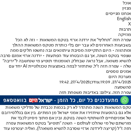
אוכל
מגזין
אנחנו מגייסים
English
X
תרבות
מוזיקה
עפרה חזה "תחליף" את ירדנה ארזי בטקס המשואות - וזה לא הכל
בשבועות האחרונים לא עבר יום בלי כותרת מטקס המשואות ההולך
ומתהווה • היום התקיימה מסיבת עיתונאים ובה נחשפו חלקים ממה
שצפוי בטקס השנה, אך גם הובטחו עוד הפתעות • ירדנה ארזי אמנם סרבה
להשיא משואה, אבל נראה שבחלק האומנותי תופיע מי שנחשבה ל"יריבה"
שלה - עפרה חזה ז"ל, שתחזור לבמה באמצעות טכנולוגיית AI יחד עם
אמנים נוספים
מערכת היום
27/4/2025, 19:09
,עודכן
27/4/2025, 19:42
0
השמעה
עפרה חזה. צילום: באדיבות משפחת חזה
טקס המשואות השנה מתהדר לא רק בכמות נכבדת של מדליקי משואות
אלא גם בהופעות שיחזירו את אמני ישראל מן המתים. בין אם בגלל
סירובם
של אמנים
חיים להשתתף השנה בטקס, ובין אם מתוך ניסיון לכבד את
מורשתם של מי שהלכו לעולמם - השנה "תופיע" בטקס המשואות עפרה
חזה ז"ל (קריצה לירדנה ארזי שסרבה להשיא משואה?), ואליה יצטרפו עוד