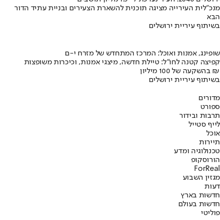
מנכ"לית העירייה מציגה תוכנית להשארת הצעירים ובניית עתיד הדור
הבא
בשיתוף עיריית ירושלים
שופינג, אמנות ואוכל: המרכז המתחדש של מזרח י-ם
קפיצה קטנה לחו"ל: טיילת חדשה, מיצגי אמנות, וכיכרות משופצות
בהשקעה של 100 מיליון ₪
בשיתוף עיריית ירושלים
מדורים
ספורט
תרבות ובידור
לייף סטייל
אוכל
תיירות
טכנולוגיה ומדע
הורוסקופ
ForReal
מגזין השבוע
דעות
חדשות בארץ
חדשות בעולם
פוליטי