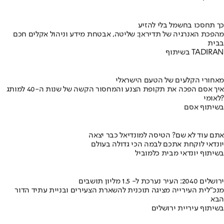
כך תחסכו בחשמל בלי להזיע
מהפכת האנרגיה של תדיראן: שליטה, אבטחת מידע וניהול אקלים חכם
בבית
בשיתוף TADIRAN
מאחורי הקלעים של הטעם הישראלי
איך אסם הפכה את תקופת הצנע והמחסור הקשה של שנות ה-40 למותג
לאומי?
בשיתוף אסם
אתם עוד לא שם? הטיסה למונדיאל כבר יצאה
יונדאי לוקחת אתכם לבמה הכי גדולה בעולם
בשיתוף יונדאי מבית כלמוביל
ירושלים 2040: העיר נערכת ל- 1.5 מליון תושבים
מנכ"לית העירייה מציגה תוכנית להשארת הצעירים ובניית עתיד הדור
הבא
בשיתוף עיריית ירושלים