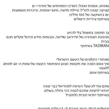
שופינג, אמנות ואוכל: המרכז המתחדש של מזרח י-ם
קפיצה קטנה לחו"ל: טיילת חדשה, מיצגי אמנות, וכיכרות משופצות
בהשקעה של 100 מיליון ₪
בשיתוף עיריית ירושלים
כך תחסכו בחשמל בלי להזיע
מהפכת האנרגיה של תדיראן: שליטה, אבטחת מידע וניהול אקלים חכם
בבית
בשיתוף TADIRAN
מאחורי הקלעים של הטעם הישראלי
איך אסם הפכה את תקופת הצנע והמחסור הקשה של שנות ה-40 למותג
לאומי?
בשיתוף אסם
אתם עוד לא שם? הטיסה למונדיאל כבר יצאה
יונדאי לוקחת אתכם לבמה הכי גדולה בעולם
בשיתוף יונדאי מבית כלמוביל
ירושלים 2040: העיר נערכת ל- 1.5 מליון תושבים