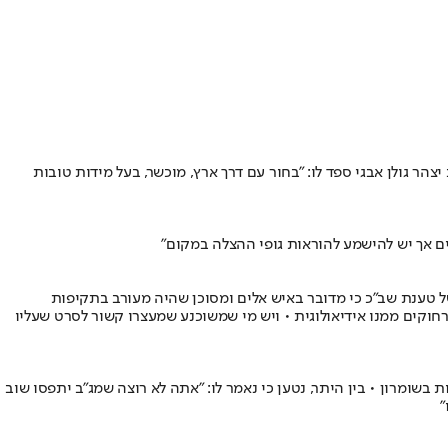
השלישי מיצהר במלחמה • הוא נישא לרעייתו רות רק לפני 3 חודשים • יו"ר וועד הישוב יצהר גולן אבגי ספד לו: "בחור עם דרך ארץ, מוכשר, בעל מידות טובות
ים אך יש להישמע להוראות גופי ההצלה במקום"
של טענת שב"כ כי מדובר באיש אלים ומסוכן שהיה מעורב בתקיפות
חוקים ממנו אידיאולוגית • ויש מי שמשוכנע שמעצרו קשור לסרט שעליו
בשומרון • בין היתר, נטען כי נאמר לו: "אתה לא רוצה שמג"ב יתפסו שוב
"