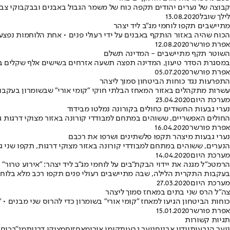
קבוצה של נערים יהודים תקפה כוח של משמר הגבול באבנים ובבקבוקי צבע
לילך שובל
13.08.2020
מתיישבים תקפו לוחמי מג"ב ליד יצהר
הכוח שהיה באזור הותקף באבנים על ידי רעולי פנים • אחת הלוחמות נפצעה 
אפרת פורשר
12.08.2020
השוטר תקף מתיישבים - המדינה תשלם
במסגרת הסדר טיעון, המדינה תפצה תשעה אזרחים בשישים אלף שקלים ב
אפרת פורשר
05.07.2020
התפרעות נגד כוחות הביטחון סמוך ליצהר
עשרות מתקהלים באזור המאחז הבלתי חוקי "קומי אורי" שבשומרון בעקבות 
מערכת היום
23.04.2020
נערי גבעות החשודים כחולים בקורונה נמלטו מבידוד
החולים האפשריים, ששוהים במתחם למבודדי קורונה באזור מצוקי דרגות ג
אפרת פורשר
16.04.2020
נערי גבעות מיצהר תקפו פלשתינים ושרפו את רכבם
הנערים, ששוהים במתחם למבודדי קורונה באזור מצוקי דרגות, תקפו שני גב
מערכת היום
14.04.2020
הרמטכ"ל מגנה את יידוי הבקת"בים על לוחמי מג"ב ליד יצהר: "אירוע טרור"
בעקבות התקרית הלילה, שבה מתיישבים רעולי פנים תקפו רכב מלא בלוחמים
מערכת היום
27.03.2020
צה"ל הרס שני בתים במאחז סמוך ליצהר
כוחות הביטחון הגיעו למאחז "קומי אורי" בשומרון כדי להרוס שני מבנים • 
אפרת פורשר
15.01.2020
תגיות קשורות
נוער הגבעות
יידוי אבנים
נוער גבעות
קומי אורי
מאחזים
מצוקי דרגות
מג"ב
כוחו