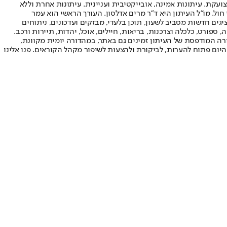
ועקת. עיתונות אמינה, אובייקטיבית ועניינית. עיתונות אחרת וללא
עור החשיפה הגבוה ביותר בימי חול. מו"ל העיתון היא ד"ר מרים אדלסון. העורך הראשי הוא עמר
 והעורך המייסד הוא עמוס רגב. אתרי האינטרנט של "ישראל היום" בעברית ובאנגלית, כמו כן היישומונים (אפליקציות) לאנדרואיד ול-iOS, מציגים חדשות מסביב לשעון, תוכן בלעדי, מבזקים ועדכונים, ניתוחים
, ספורט, כלכלה וצרכנות, בריאות, חיילים, אוכל, יהדות, תיירות ורכב.
דורה המודפסת של העיתון זמינים גם באתר, במהדורה יומית מקוונת,
היום פתוח להערות, לביקורת ולהצעות לשיפור מקהל הקוראים. פנו אלינו