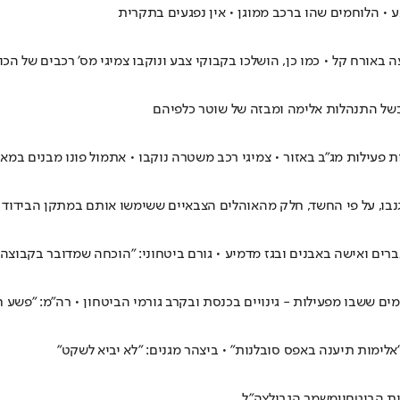
 • הלוחמים שהו ברכב ממוגן • אין נפגעים בתקרית
באורח קל • כמו כן, הושלכו בקבוקי צבע ונוקבו צמיגי מס' רכבים של הכו
של התנהלות אלימה ומבזה של שוטר כלפיהם
פעילות מג"ב באזור • צמיגי רכב משטרה נוקבו • אתמול פונו מבנים במא
נבו, על פי החשד, חלק מהאוהלים הצבאיים ששימשו אותם במתקן הבידוד
רים ואישה באבנים ובגז מדמיע • גורם ביטחוני: "הוכחה שמדובר בקבוצה 
 ששבו מפעילות - גינויים בכנסת ובקרב גורמי הביטחון • רה"מ: "פשע ח
"אלימות תיענה באפס סובלנות" • ביצהר מגנים: "לא יביא לשקט"
ת הביטחון
משמר הגבול
צה"ל