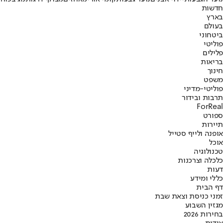
חדשות
בארץ
בעולם
ביטחוני
פוליטי
פלילים
בריאות
חינוך
משפט
פוליטי-מדיני
תרבות ובידור
ForReal
ספורט
תיירות
אופנה ולייף סטייל
אוכל
טכנולוגיה
כלכלה וצרכנות
דעות
כללי ומידע
דף הבית
זמני כניסת וצאת שבת
מגזין השבוע
בחירות 2026