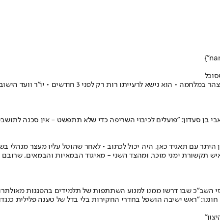
סוכל
אברהם, תושב חוות שקד שבגבעות יצהר שבשומרון הוא ההרוג 
י בן סעדון: "פועלים לכיבוי השריפה כדי שלא תתפשט - אין סכנה לתושב
היתר עם תאגיד כאן, היה יכול לכתוב • לאחר שהוטל עליו מעצר מנהלי ב
יש תקשורת ימני מוכר, ומהצד השני - מאיגוד הבמאיות והבמאים, שרובם ר
כזי השב"כ שבו דרשו ממנו למנוע השתתפות של תלמידים בהפגנות מאולתרות 
חוננו: "ראש ישיבה הושפל בחדרי החקירות בלי בדל של טענה פלילית כנגדו
צון"