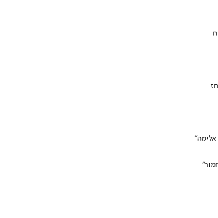
ח
חז
אלימה"
מור"