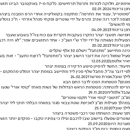
אימונים, חלוקה לגזרות ותרגול תרחישים: כלקח מ-7 באוקטובר הבינו תושבי יצהר כי עליהם להיערך לכל תרחיש • "הטבח ביישובי העוטף הבהיר לכולנו שמערכת הביטחון מוגבלת ביכולותיה"
חנן גרינווד
02.01.2024
"סמוטריץ', עצור את החרפה": מתקפה בקואליציה אחרי הרס המבנה ביצהר
מצפה לזכר רנה שנרב נהרס על ידי שוטרים ופקחי מנהל אזרחי • ח"כ גוטלי
מי להאשים"
חנן גרינווד
04.09.2023
חמישה תושבי יצהר נחקרו בעקבות תקרית עם כוח צה"ל בשבוע שעבר
הפעילות נעשתה על ידי ימ"ר ש"י ושב"כ • אחד התושבים אמר: "לא היה רכ
חנן גרינווד
20.02.2023
כינה מתיישב "מתנחבל" וישלם 30 אלף שקלים
פעיל שמאל כינה את דובר הישוב יצהר כ"מתנחבל" ו"רוצח נתעב" • זאת בש
יאיר אלטמן
12.05.2022
תיעוד: החשד לניסיון פיגוע הדקירה בצומת יצהר
לפי דובר צה"ל, מחבל שלף סכין ליד מתיישב בצומת יצהר ונמלט מהמקום • 
לילך שובל
,
אפרת פורשר
24.02.2021
מוגזם? מטפחות הפכו לדבר החם הבא
הרימו להנחתה: מטפחות הראש הגדולות של נשות מאחז "קומי אורי" שגעו 
ענבל אלמליח
29.11.2020
מג"ב: "תושבי 'קומי אורי' תקפו שוטרים"
במהלך פעילות מג"ב לאכיפת שטח צבאי סגור במאחז הבלתי חוקי ליד יצהר,
לילך שובל
25.11.2020
תוך שעות: הושחתו שני רכבי משטרה ביצהר
שוטרים שפעלו ביישוב שבו לרכבם וגילו כי צמיגיו נוקבו • מוקדם יותר הוש
מערכת היום
23.09.2020
פעם נוספת: כוח מג"ב הותקף ביצהר