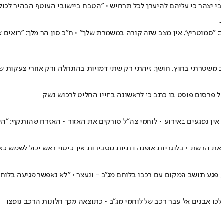
ב: "סמוטריץ', אין מצב שזה קורה במשמרת שלך" • ח"כ סון הר מלך: "רואי
ב משטרתי בחוץ, חושך, זיהתי רק שתי דמויות בהתחלה ורק אחרי צעקות ש
ל פרסום פוסט בו כתב כי לראשונה בחייו החליט לרכוש נשק
אין נפגעים באירוע • לוחמי צה"ל סורקים את האזור • האזרח שהותקף: "ה
את הרשת • בלוגריות אופנה דתיות מסבירות איך כיסוי ראש יכול לשמש כ
 פגע תושב המקום עם רכבו בלוחם מג"ב - ונעצר • "לא נאפשר פגיעה בלוח
לכו אבנים אל עבר רכב של לוחמי מג"ב • כתוצאה מכך חלונות הרכב נופצו