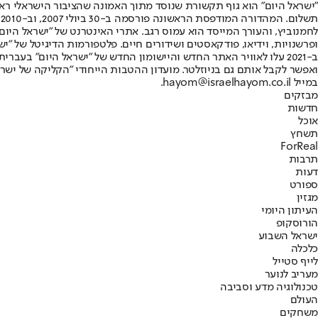
"ישראל היום" הוא גוף תקשורת שנוסד מתוך האמונה שהציבור הישראלי ראוי 
ת
ופרשנויות, וידיאו, פודקאסטים ושידורים חיים. פלטפורמות הדיגיטל של "ישרא
ב-2021 עלו לאוויר האתר החדש והיישומון החדש של "ישראל היום" בע
ואפשר לקבל אותם גם בניוזלטר. מועדון ההטבות הייחודי "הקליקה של ישרא
במייל hayom@israelhayom.co.il.
מבזקים
חדשות
אוכל
תשחץ
ForReal
תרבות
דעות
ספורט
מגזין
העיתון היומי
הורוסקופ
ישראל השבוע
כלכלה
לייף סטייל
מעריב לנוער
טכנולוגיה מדע וסביבה
העולם
משחקים