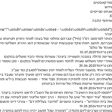
פודקאסטים
וידאו
אנחנו מגייסים
X
שיתוף כתבה
{"name":"\u05d9\u05e6\u05d4\u05e8 - \u05d4\u05d9\u05d5\u05dd"}
יצהר
הותר לפרסום: רס״ר (מיל׳) אברהם אזולאי נפל בעזה לאחר ניסיון חטיפתו ש
ואהוד על כולם"
חנן גרינווד
10.07.2025
שריפה גדולה במבנה תעשייה ביצהר: עשרות צוותי כיבוי פועלים במקום
אחרי יותר משלוש שעות: לוחמי האש ממשיכים לפעול במקום • סגן טפסר אב
חנן גרינווד
29.06.2025
במאי אחד במעצר מנהלי הצליח לאחד ימין ושמאל למאבק נגד שב"כ
תסריט כזה רק אדם כמו אברהם שפירא, במאי דוקו מוערך מיצהר שעבד בין 
פלשתינים, הוא זוכה לתמיכה מגוונת: מצד אחד - מאנשי הגבעות ביו"ש ומא
עבד, שחושף שיטות פעולה של שירות הביטחון
חנן גרינווד
18.09.2024
"יתפסו לכם את הישיבה": שיחת האיומים של השב"כ לראש הישיבה ביצהר
המוסד "עוד יוסף חי" שוב על הכוונת • הרב יוסף אליצור זומן לשיחה עם ר
את בית המדרש" • בישיבה טוענים: "מדובר בעלילת דם" • עורכי דינו מטעם 
חנן גרינווד
19.03.2024
בשומרון נערכים ליום פקודה: "המטרה שכל תושב יהיה כוח לוחם במקרה קי