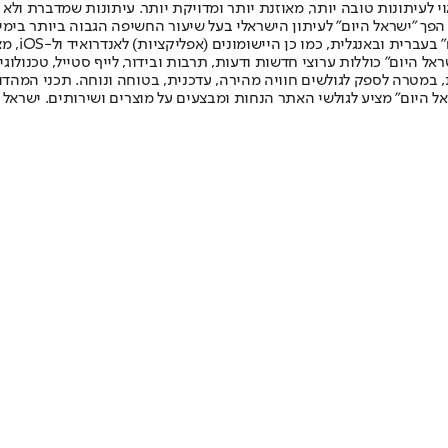
לעיתונות טובה יותר, מאוזנת יותר ומדויקת יותר. עיתונות שמדברת ולא צ
שלום. המהדורה המודפסת הראשונה פורסמה ב-30 ביולי 2007, וב-2010 הפך "ישראל היום" לעיתון הישראלי בעל שי
לחמנוביץ,
ל היום" כוללות ערוצי חדשות ודעות, תרבות ובידור, לייף סטייל, טכנולוגיה
ברית, במטרה לספק לגולשים חוויה מהירה, עדכנית, בטוחה ונוחה. תכני המה
ל היום" מציע לגולשי האתר הנחות ומבצעים על מוצרים ושירותים. ישראל 