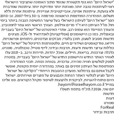
"ישראל היום" הוא גוף תקשורת שנוסד מתוך האמונה שהציבור הישראלי
ראוי לעיתונות טובה יותר, מאוזנת יותר ומדויקת יותר. עיתונות שמדברת
ולא צועקת. עיתונות אמינה, אובייקטיבית ועניינית. עיתונות אחרת וללא
תשלום. המהדורה המודפסת הראשונה פורסמה ב-30 ביולי 2007, וב-2010
הפך "ישראל היום" לעיתון הישראלי בעל שיעור החשיפה הגבוה ביותר בימי
חול. מו"ל העיתון היא ד"ר מרים אדלסון. העורך הראשי הוא עמר לחמנוביץ,
והעורך המייסד הוא עמוס רגב. אתרי האינטרנט של "ישראל היום" בעברית
ובאנגלית, כמו כן היישומונים (אפליקציות) לאנדרואיד ול-iOS, מציגים
חדשות מסביב לשעון, תוכן בלעדי, מבזקים ועדכונים, ניתוחים ופרשנויות,
וידיאו, פודקאסטים ושידורים חיים. פלטפורמות הדיגיטל של "ישראל היום"
כוללות ערוצי חדשות ודעות, תרבות ובידור, לייף סטייל, טכנולוגיה, ספורט,
כלכלה וצרכנות, בריאות, חיילים, אוכל, יהדות, תיירות ורכב. ב-2021 עלו
לאוויר האתר החדש והיישומון החדש של "ישראל היום" בעברית, במטרה
לספק לגולשים חוויה מהירה, עדכנית, בטוחה ונוחה. תכני המהדורה
המודפסת של העיתון זמינים גם באתר, במהדורה יומית מקוונת, ואפשר
לקבל אותם גם בניוזלטר. מועדון ההטבות הייחודי "הקליקה של ישראל
היום" מציע לגולשי האתר הנחות ומבצעים על מוצרים ושירותים. ישראל
היום פתוח להערות, לביקורת ולהצעות לשיפור מקהל הקוראים. פנו אלינו
במייל hayom@israelhayom.co.il.
יום שני, 13.7.2026
כ"ח בתמוז תשפ"ו
חדשות
דעות
ספורט
ForReal
תרבות ובידור