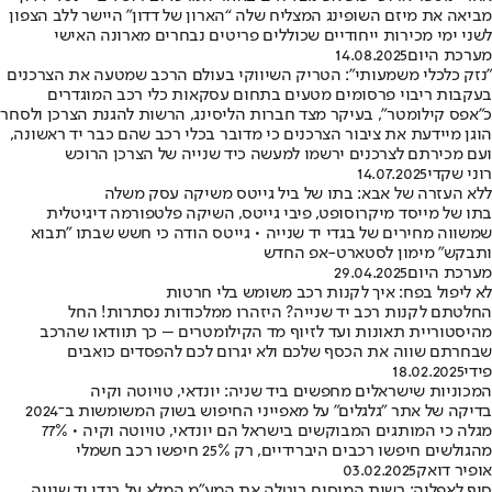
מביאה את מיזם השופינג המצליח שלה “הארון של דדון” היישר ללב הצפון
לשני ימי מכירות ייחודיים שכוללים פריטים נבחרים מארונה האישי
מערכת היום
14.08.2025
"נזק כלכלי משמעותי": הטריק השיווקי בעולם הרכב שמטעה את הצרכנים
בעקבות ריבוי פרסומים מטעים בתחום עסקאות כלי רכב המוגדרים
כ"אפס קילומטר", בעיקר מצד חברות הליסינג, הרשות להגנת הצרכן ולסחר
הוגן מיידעת את ציבור הצרכנים כי מדובר בכלי רכב שהם כבר יד ראשונה,
ועם מכירתם לצרכנים ירשמו למעשה כיד שנייה של הצרכן הרוכש
רוני שקדי
14.07.2025
ללא העזרה של אבא: בתו של ביל גייטס משיקה עסק משלה
בתו של מייסד מיקרוסופט, פיבי גייטס, השיקה פלטפורמה דיגיטלית
שמשווה מחירים של בגדי יד שנייה • גייטס הודה כי חשש שבתו "תבוא
ותבקש" מימון לסטארט-אפ החדש
מערכת היום
29.04.2025
לא ליפול בפח: איך לקנות רכב משומש בלי חרטות
החלטתם לקנות רכב יד שנייה? היזהרו ממלכודות נסתרות! החל
מהיסטוריית תאונות ועד לזיוף מד הקילומטרים – כך תוודאו שהרכב
שבחרתם שווה את הכסף שלכם ולא יגרום לכם להפסדים כואבים
פידי
18.02.2025
המכוניות שישראלים מחפשים ביד שניה: יונדאי, טויוטה וקיה
בדיקה של אתר "גלגלים" על מאפייני החיפוש בשוק המשומשות ב־2024
מגלה כי המותגים המבוקשים בישראל הם יונדאי, טויוטה וקיה • 77%
מהגולשים חיפשו רכבים היברידיים, רק 25% חיפשו רכב חשמלי
אופיר דואק
03.02.2025
סוף לאפליה: רשות המיסים ביטלה את המע״מ המלא על בגדי יד שנייה