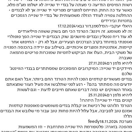
רשות המיסים הודיעה כי מעתה על בגדי יד שנייה לא ישלמו מע״מ מלא,
כאשר עד כה החוק התייחס למוצרים מפריטי יד שנייה אך לא לבגדים •
ההחלטה צפויה לעודד הוזלה משמעותית של בגדי יד שנייה הנמכרים
בחנויות ובירידים
היאלי יעקבי-הנדלסמן
,
דור גבאי
17.12.2024
זה לא משומש, זה וינטג': הטרנד הכי חם בשוק ששווה מיליארדים
לא עוד ריח נפטלין ובגדים מיושנים: שוק הבגדים יד שנייה הפך פופולרי
ואופנתי במיוחד בקרב הצרכנים הצעירים, אבל לא רק • החיפוש אחר
קיימות, אותנטיות ומוצרים איכותיים, בשילוב עם ירידה בהכנסה הפנויה
של משקי הבית, העלו את הביקוש לחנויות שמוכרות פריטים מהמאה
שעברה
ליהיא גלמן רם
27.11.2024
חיידקים יד שנייה: המיקרובים המסוכנים שמסתתרים בבגדי הווינטג'
שלכם
בגדים מעשורים קודמים הפכו להיות הטרנד החם ביותר, אבל האם אתם
יודעים מה מסתתר בהם? • רגע לפני שתלבשו את מעיל העור שמצאתם
באחד השווקים יש כמה דברים שאתם חייבים לדעת - וגם לעשות
ליהיא גלמן רם
25.11.2024
קונים בגדי יד שנייה? היזהרו!
הטרנד הלוהט של רכישת או קבלת בגדים משומשים מאופנות קודמות
אמנם טוב לסביבה, אבל עלול להיות פחות טוב עבור מי שלובש את הבגדים
הללו
מערכת feedy
18.11.2024
מהפכה בזארה: פלטפורמת היד שנייה מתרחבת - וזו המשמעות