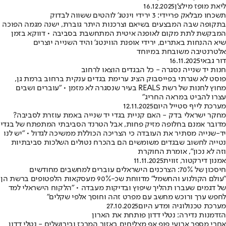
ליאת מופז מילצ'ן
16.12.2025
תשכחו מבלאק פריידי: 3 ירידי וינטג' לוהטים ששווה לבדוק
בתקופה שבה המבצעים בשיאם וצרכנות היתר גוברת, ישנה מגמה הפוכה
המבקשת לתת מקום לאופנה איטית המתחשבת בסביבה • דווקא בזמן
שיא ההנחות באתרים, ירידי אופנת הווינטג' והיד השנייה יוצרים
אלטרנטיבה משובחת במיוחד
דור גבאי
16.11.2025
חנות יד שנייה נסגרה - כל הבגדים הוצאו לרחוב
פוסט לא שגרתי בפייסבוק הציג ערימת בגדים ענקית ברחוב ברמת גן,
מחוץ לחנות של רשת REALS בעיר שנסגרה לא מזמן • "עוברים ושבים
עצרו להביט במראה החריג"
מערכת לייף סטייל היום
12.11.2025
מחקר ישראלי בדק - האם קניית בגדי יד שנייה באמת עוזרת לסביבה?
מדובר אמנם בחלופה מזיק פחות, אבל הטרנד הסביבתי המתפתח של בגדי
יד-שנייה מסתיר את העובדה כי הצריכה הכוללת ממשיכה לגדול • "יש לנו
נטייה לחשוב שבגדים משומשים הם בהכרח נטולים השלכות סביבתיות
וזה לא נכון", אומרת החוקרת
אמנון דירקטור, זווית
11.11.2025
חיסכון של 70%: הצרכנים הישראלים עוברים למחשבים מחודשים
"עולם הקולנוע והחשמל" מדווחת שכ-90% מעסקאות הלפטופים ברשת הן
של דגמים שעברו תהליך שיפוץ ובדיקות מעבדה • "הלקוח הישראלי למד
לחפש ערך ורוכש מחשב עם מפרט זהה וחוסך אלפי שקלים"
מערכת טכנולוגיה ומדע היום
27.10.2025
הזדמנות נדירה: נטלי דדון פותחת את הארון
אחרי מספר ארועי פופ אפ מצליחים באזור המרכז ובירושלים - נטלי דדון