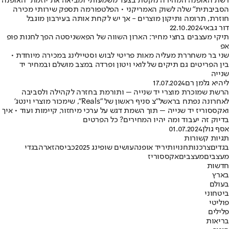
רשת האופנה המהירה נוקטת בצעד משמעותי ומביאה את יוזמת "האופנה
הסביבתית" שלה לשוק האמריקני • הפלטפורמה תספק שירותי מכירה
חוזרת, תרומה ותיקון מוצרים - אך יש לקחת אותה בעירבון מוגבל
דור גבאי
22.10.2024
תיקי מעצבים בחצי מחיר: הארון השווה של הפאשניסטה הפך לחנות פופ
אפ
שני בר משחררת מעליה מאות פריטי לבוש וסטיילינג במכירה מיוחדת •
בין הפריטים גם תיקים של לואי ויטון ופרדה במצב מושלם ובמחיר יד
שנייה
ליהיא גלמן רם
17.07.2024
הרשת שמוכרת מוצרי יד שנייה – ותורמת בחזרה לקהילה ולסביבה
לאחרונה נפתח בראשל"צ סניף ראשון של "Reals", שימכור מוצרי וינטג'
ואקססוריז יד שנייה – תוך השמת דגש על ערכי מיחזור, קיימות ועוד • איך
בדיוק זה יעבוד ומה יהיו המחירים? כל הפרטים
אסף גולן
01.07.2024
תגיות קשורות
בגדים
צרכנות
חנויות
יריד אופנה
עושים שופינג 2025
כביסה
זארה
בגדי
מעצבים
מעצבים
אקססוריז
חדשות
בארץ
בעולם
ביטחוני
פוליטי
פלילים
בריאות