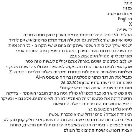
אוכל
מגזין
אנחנו מגייסים
English
X
יד שנייה
החל מ-30 שקל: הסלבס פותחים את הארון למען מטרה טובה
טיטי איינאו, שיר אלמליח, נס וסטילה ועוד תרמו פריטים אישיים ליריד
"שנטי שיק" של בית השנטי שיתקיים ביום שישי הקרוב • כל ההכנסות
יוקדשו לבני ובנות נוער בסיכון במסגרת קמפיין גיוס המונים ארצי
מערכת לייף סטייל היום
22.06.2026
יש לכם גאדג'טים ישנים בארון? אתם יכולים לעשות מזה כסף
שוק הגאדג'טים הרטרו פורח והביקוש למכשירי טכנולוגיה ישנים מזנק •
מצלמות פולארויד וקונסולות נינטנדו נמכרים באלפי דולרים • דור ה-Z
מוביל את הטרנד מתוך נוסטלגיה ובריחה מעומס ה-AI
סוכנויות הידיעות
,
סתיו טבוך
26.02.2026
מותגים יד שנייה: איפה הכי כדאי לקנות?
תיק משומש הוא כבר מזמן לא מילה גסה בקרב חובבי האופנה • בדיקה
חדשה דרגה את פלטפורמות האונליין לא רק לפי מותגים, אלא גם - ובעיקר
- לפי התחשבות הסביבתית • אלה התוצאות
ליהיא גלמן רם
23.12.2025
המזוודה אבדה? סיכוי גדול שהיא נמכרת עכשיו
מיליוני מזוודות עוברות מדי שנה בשדות התעופה, אבל חלק קטן מהן לא
חוזר לבעלים • בעיירה קטנה באלבמה הן זוכות לחיים חדשים, כחנות
יוצאת דופן שמושכת קונים מכל העולם