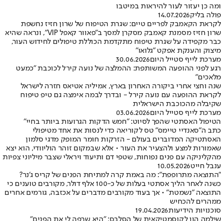
ומה כן יעזור לעור להיראות במיטבו
פולה בליק
14.07.2026
לקראת הקאמבק לפריים טיים: שגרת הטיפוח של שרון חזיז נחשפת
שרון חזיז מסמנת קאמבק מסקרן למסך ב"פאוור קאפל VIP", ונראה שהיא
כבר מקפידה על שגרת טיפוח מתקדמת הכוללת טיפולים לחידוש העור,
מיצוק והענקת אפקט "גלואו"
מערכת לייף סטייל היום
30.06.2026
רגע לפני ההופעה המשותפת: ההמלצה של נועה קירל לכוכבת "כמעט
מלאכים"
שנה וחצי אחרי ביקורה האחרון בארץ, אמיליה אטיאס חזרה לישראל
לקראת ההופעה עם נועה קירל - ובדרך לבמה אימצה גם טיפ טיפוח
שקיבלה מהכוכבת הישראלית
מערכת לייף סטייל היום
03.06.2026
הטיפול האסתטי שהפך לסיוט: "חמש הדקות הגרועות ביותר בחיי"
כתב ה"סאנדיי טיימס" טס לקוריאה כדי לנסות את אחד מטיפולי
האסתטיקה המדוברים בעולם - הזרקות חומר המופק מדגי סלמון
שאמורות למצע ולהצעיר את העור • אלא שבמקום זוהר הוליוודי, הוא יצא
מהקליניקה עם פנים נפוחות, שטפי דם ותיעוד ויראלי שצבר מיליוני צפיות
ענבל חייט
10.05.2026
"התוצאה מתרופפת": מה באמת קרה למתיחת הפנים של קריס ג'נר?
כשנה לאחר הליך אסתטי בעלות של כ-100 אלף דולר, מקורבים טוענים כי
התוצאה "נשמטת" • אך בעוד מקורבים מדברים על אכזבה, גורמים אחרים
ממהרים להכחיש
סוכנויות הידיעות
19.04.2026
שילמה הון לקוסמטיקאית של הסלבס: "היא שרפה לי את הפנים"