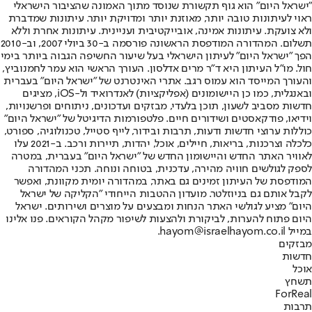
"ישראל היום" הוא גוף תקשורת שנוסד מתוך האמונה שהציבור הישראלי
ראוי לעיתונות טובה יותר, מאוזנת יותר ומדויקת יותר. עיתונות שמדברת
ולא צועקת. עיתונות אמינה, אובייקטיבית ועניינית. עיתונות אחרת וללא
תשלום. המהדורה המודפסת הראשונה פורסמה ב-30 ביולי 2007, וב-2010
הפך "ישראל היום" לעיתון הישראלי בעל שיעור החשיפה הגבוה ביותר בימי
חול. מו"ל העיתון היא ד"ר מרים אדלסון. העורך הראשי הוא עמר לחמנוביץ,
והעורך המייסד הוא עמוס רגב. אתרי האינטרנט של "ישראל היום" בעברית
ובאנגלית, כמו כן היישומונים (אפליקציות) לאנדרואיד ול-iOS, מציגים
חדשות מסביב לשעון, תוכן בלעדי, מבזקים ועדכונים, ניתוחים ופרשנויות,
וידיאו, פודקאסטים ושידורים חיים. פלטפורמות הדיגיטל של "ישראל היום"
כוללות ערוצי חדשות ודעות, תרבות ובידור, לייף סטייל, טכנולוגיה, ספורט,
כלכלה וצרכנות, בריאות, חיילים, אוכל, יהדות, תיירות ורכב. ב-2021 עלו
לאוויר האתר החדש והיישומון החדש של "ישראל היום" בעברית, במטרה
לספק לגולשים חוויה מהירה, עדכנית, בטוחה ונוחה. תכני המהדורה
המודפסת של העיתון זמינים גם באתר, במהדורה יומית מקוונת, ואפשר
לקבל אותם גם בניוזלטר. מועדון ההטבות הייחודי "הקליקה של ישראל
היום" מציע לגולשי האתר הנחות ומבצעים על מוצרים ושירותים. ישראל
היום פתוח להערות, לביקורת ולהצעות לשיפור מקהל הקוראים. פנו אלינו
במייל hayom@israelhayom.co.il.
מבזקים
חדשות
אוכל
תשחץ
ForReal
תרבות