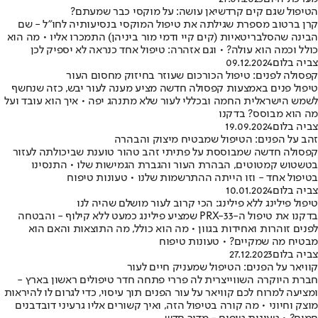
הטיפול שגם קים קרדשיאן עושה: על מוקסי כבר שמעתם?
קרן ברטוב מספרת שגילתה את טיפול המוקסי בנסיעותיה לחו"ל - שם
הבינה שהסלבריטאיות (קים קיי ודמי מור ביניהן) התמכרו אליו • מה הוא
כולל וכמה הוא עולה? • וגם אזהרה: טיפול אחד כנראה לא יספיק לכן
צביה בלום
09.12.2024
קפסולה לפנים: טיפול הכורכום שעוזר בחיזוק מחסום העור
טיפול פנים באמצעות קפסולה חדשה מציע מענה לעור יבש, כזה שנחשף
לשמש הישראלית החמה ובכללי לעור שלא מתנהג יפה • איך הוא עובד ועל
מה הוא מבוסס? בדקנו
צביה בלום
19.09.2024
זהב על הפנים: הטיפול שמבטיח מיצוק והבהרה
קפסולה חדשה שמבוססת על פתיתי זהב טהור טוענת שביכולתה לעזור
בטשטוש קמטוטים, הבהרת העור והגברת הגמישות שלו • התנסינו
בטיפול אחד - וזו הייתה ההתרשמות שלנו • טעונות טיפוח
צביה בלום
10.01.2024
טיפול פילינג ללא פילינג: הכי קרוב לעור מושלם שהיה לנו
בדקנו את טיפול ה-PRX-33 שמציע פילינג כמעט ללא קילוף - והבטחה
לפנים זוהרות ואחידות בגוון • מה הוא כולל, מה התוצאות והאם הוא
מבטיח מה שמקיים? • טעונות טיפוח
צביה בלום
27.12.2023
קוויאר על הפנים: הטיפול שמעניק חיים לעור
חברת היוקרה השווייצרית לה פררי פתחה חדר טיפולים ראשון בארץ -
ומציעה למרוח לכם קוויאר על עור הפנים תוך עיסוי, כדי לגרום לו להיראות
מוצק וחיוני • מה קורה בטיפול הזה, ואיך קשורים אליו גרעיני דובדבנים