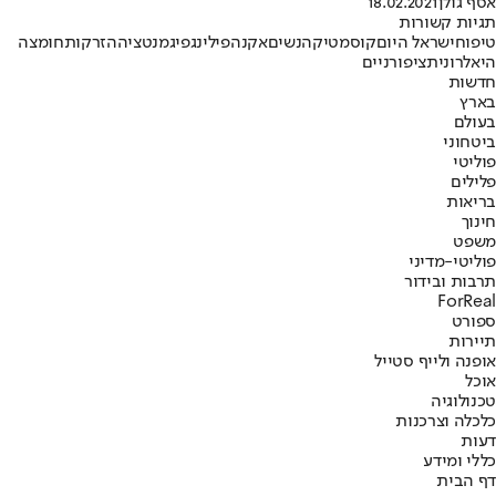
אסף גולן
18.02.2021
תגיות קשורות
טיפוח
ישראל היום
קוסמטיקה
נשים
אקנה
פילינג
פיגמנטציה
הזרקות
חומצה
היאלרונית
ציפורניים
חדשות
בארץ
בעולם
ביטחוני
פוליטי
פלילים
בריאות
חינוך
משפט
פוליטי-מדיני
תרבות ובידור
ForReal
ספורט
תיירות
אופנה ולייף סטייל
אוכל
טכנולוגיה
כלכלה וצרכנות
דעות
כללי ומידע
דף הבית