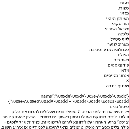
דעות
ספורט
מגזין
העיתון היומי
הורוסקופ
ישראל השבוע
כלכלה
לייף סטייל
מעריב לנוער
טכנולוגיה מדע וסביבה
העולם
משחקים
פודקאסטים
וידאו
אנחנו מגייסים
X
שיתוף כתבה
{"name":"\u05d8\u05d9\u05e4\u05d5\u05dc
\u05e4\u05e0\u05d9\u05dd - \u05d4\u05d9\u05d5\u05dd"}
טיפול פנים
אל תעשי את זה לפני הדייט: 7 טיפולי פנים שעלולים להרוס את הלוק
פילינג, לייזר, בוטוקס ואפילו ניסיון ראשון עם רטינול - הרצון להעניק לעור
"בוסט" ברגע האחרון עלול דווקא לגרום לאדמומיות, נפיחות או קילופים •
פולה בליק מסבירה מאילו טיפולים כדאי להימנע לפני דייט או אירוע חשוב,