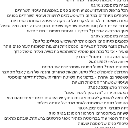
חמים? • טעונות טיפוח - מדור חדש
צביה בלום
03.10.2023
הכל בראש: המועדון שמציע חיטוב פנים באמצעות עיסוי השרירים
טיפולים מיוחדים במקום חדש משלבים לחיצות ועיסוי השרירים בפנים
בצורה שאמורה לגרום לניקוי רעלים, ניקוז לימפתי, הפחתת נפיחויות,
עידוד יצירת קולגן וגם מניעת שחיקת שיניים בזמן השינה • מה כולל טיפול
ואיך ההרגשה אחר כך? בדקנו • טעונות טיפוח - מדור חדש
צביה בלום
27.09.2023
מנפצים מיתוסים: האם מותר להשתמש בפילינג כל יום?
השוק מוצף בשלל תכשירים, טכנולוגיות והצעות קסומות לעור פנים זוהר
וצעיר • אז כל כמה זמן מומלץ להשתמש בתכשיר, ואיזה טיפול כרוך
בהרדמה בחדר ניתוח? • מדריך
אדווה גלעדי
24.01.2023
מחטים בעור? טיפול הפנים שיסדר לכם את החיים
התרגלנו לטיפול שכולל ניקוי, הוצאת שחורים והזנה של העור, אבל מסתבר
שאפשר גם אחרת • בדקנו את השיטה ייחודית שכוללת דיקור קוסמטי
ועיסוי שמשחרר חסימות רגשיות
סמדר סלטון
27.09.2022
המסכות ירדו: "זה הזמן להסיר שפם"
להנחיה להפסיק לעטות מסכות בחוץ יש היבטים רבים • אחד מהם הוא
הטיפול בפנים שמשתנה לאחר שנה של הזנחה כללית
זיוה מוגרבי-קובני
18.04.2021
שעווה באקסטרים: הסרטון המסוכן בטיק טוק
איגוד רופאי עור בבריטניה מזהיר מפני סרטונים ברשתות, שבהם מראים
טיפולי פנים של מסכת שעווה