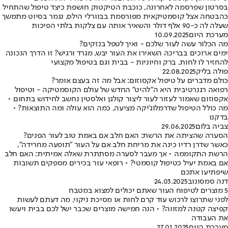
בסרטון שפרסמה לאחרונה, כוכבת הטיקטוק חושפת כיצד טיפול שהתחיל
כהבטחה אצל קוסמטיקאית מפורסמת בבוורלי הילס, נגמר בסיוט מתמשך
שעלה לה כ-90 אלף דולר והשאיר אותה עם צלקות בלתי הפיכות
מערכת היום
10.09.2025
מה הכלור עשה לעור שלכם - ואיך לטפל בנזקים?
ימים ארוכים בבריכה השאירו את העור יבש, מגרד ורגיש? זו הדרך הנכונה
להחזיר לו לחות, ברק וחיוניות - בבית וגם בטיפול מקצועי
פולה בליק
22.08.2025
כולם מדברים על טיפול אקסוזום: אבל מה זה בעצם אומר?
רפואה רגנרטיבית היא ה"להיט" החדש של עולם הקוסמטיקה - וטיפול
אקסוזום שאמור לעזור לעור ליצור קולגן ואלסטין נחשב לחידוש בתחום •
מה כולל הטיפול שדרמלוג'יקה מציעה, כמה הוא עולה ומה התוצאות? •
בדקנו
צביה בלום
29.06.2025
הסערה שהציתה את הרשת: האם חלב אם באמת טוב לעור הפנים?
כאשר שדרן רדיו כינה את מריחת חלב אם על העור "תופעה מחרידה",
הרשת התקוממה • אך מעבר לסערה מסתתרת שאלה אמיתית: האם חלב
אם באמת יעיל כטיפול קוסמטי? • רופאי עור בכירים מספקים תשובות
שיפתיעו אתכם
דנה סמסונוב
24.03.2025
5 מוצרים לטיפוח העור שאתם יכולים למצוא במטבח
לפני שתרוצו לרכוש עוד קרם לחות או מסיכת ניקוי, מה דעתם לעשות
קפיצה קטנה למזווה? • הנה חמישה מוצרים שכבר ישל לכם בבית ויעשו
את העבודה
מערכת היום
27.01.2025