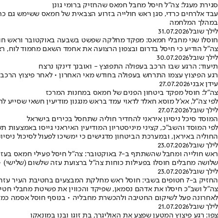
סגירת מעגל: צה"ל חיסל מחבל חמאס שהחזיק ברומי גונן
עבד אלרחים כרדי, סגן ראש חולייה בזרוע הצבאית של חמאס ששימש גם כר
במהלך המלחמה
לילך שובל
31.07.2026
חוסלו שני מחבלי חמאס: מפקד מחלקה שפשט בשבעה באוקטובר וראש חול
צה"ל הודיע כי חיסל בדרום ובצפון הרצועה את אחמד השאם מחמוד לוח, 
לילך שובל
30.07.2026
תיעוד: הרגע שבו הרכב בעפולה התפוצץ - ואובנך דינקו נרצח
רגע הפיצוץ עצמו התרחש בעפולה בחודש מאי האחרון • לאחר פיצוץ הרכב פונ
עידן אבני
27.07.2026
צה"ל: חוסל מפקד ביטחון הפנים של חמאס במחנות המרכז
לפי צה"ל, אא'ל מוסא חאלד לדאוי עמד בראש מנגנון מודיעין חשאי שסייע לתכנון פיגועים • במקביל, כוחות אוגדה
לילך שובל
27.07.2026
המוסד סיכל ניסיון איראני להחדיר חוליה שתחסל בכירים בישראל
לפי המוסד והשב"כ, קציני מיניסטריון המודיעין האיראני גייסו באמצעות 
החוליה באיראן, ובמערכת הביטחון מדגישים כי ימשיכו לפעול לסיכול ניסיונ
לילך שובל
23.07.2026
ראש חולייה ומחבל שהשתתף ב-7 באוקטובר: צה"ל חיסל פעילי חמאס בעזה
שלושה מחבלים חוסלו בפעילות כוחות צה"ל ברצועת עזה שלשום (שלישי) • 
לילך שובל
23.07.2026
החזיק ב-7 חטופים בשבי: חוסל ראש מחלקת המבצעים בחטיבת העיר עזה
לאחרונה פעל לשיקום החטיבה ולהכשרת מחבליה • בנוסף חוסל אסמה כמא
לילך שובל
21.07.2026
צפו: רגע פיצוץ המטען שפצע את האוליגרך, בת זוגו ובנו במונאקו