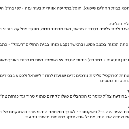
ופא בבית החולים שיפאא', חוסל בתקיפה אווירית בעיר עזה • לפי צה"ל,
יית צליפה
ראש חוליית צליפה בגדוד נוציראת, ואת מחמוד טרוש, מפקד מחלקה בזר
ה המנוח במצב אנוש, ובהמשך נקבע מותו בבית החולים "העמק" • כתב אישום 
 99 השמידו רשת מנהרות באורך מאות מטרים בצפון הרצועה
תשתית "פרוקסי" פלילית גורמים זרים שנועדו לחדור לישראל ולפגוע בבכיר
ות טרור נוספים
בהודעת צה"ל נמסר כי המחבלים פעלו לקידום מתווי טרור נגד כוחות צה"ל
צה"ל ושב"כ חיסלו את אדהם נסמאן, שפיקד והכווין את פשיטת מחבלי חטיבת העיר עזה ב-7 באוקטוב
ל שחדה אבו טים, מחבל שהשתתף בחטיפת תושבי ניר עוז