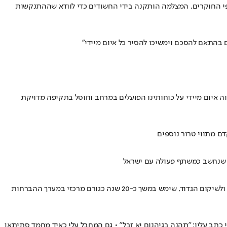
פי החוקרים, המצלמה הותקנה בידי החשודים כדי לוודא שההתנקשות
בהתאם להסכם וימשיכו להסיר כל איום מיידי"
איום מיידי על כוחותינו הפועלים במרחב וחוסל בתקיפה מדויקת
דם מתווי טרור נוספים
מי שנחשב כמשתף פעולה עם ישראל
בהודעה משותפת לצה"ל ולשב"כ נמסר כי מחמד פתחי עבד אלחי אבו פח'ר חוסל בתקיפה ברצועת עזה אתמול • המחבל, שפעל לאחרונה לגיוס פעילים ולשיקום הגדוד, שימש במשך כ-20 שנה כגורם מרכזי במערך ההברחות
כתב עליו: "תהנה בגיהנום יא זבל" • גם המחבל עלי כאיד מחמד סתיתאן