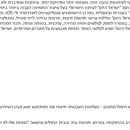
לעיתונות טובה יותר, מאוזנת יותר ומדויקת יותר. עיתונות שמדברת ולא צ
שלום. המהדורה המודפסת הראשונה פורסמה ב-30 ביולי 2007, וב-2010 הפך "ישראל היום" לעיתון הישראלי בעל שי
לחמנוביץ,
ל היום" כוללות ערוצי חדשות ודעות, תרבות ובידור, לייף סטייל, טכנולוגיה
ברית, במטרה לספק לגולשים חוויה מהירה, עדכנית, בטוחה ונוחה. תכני המה
ל היום" מציע לגולשי האתר הנחות ומבצעים על מוצרים ושירותים. ישראל 
רב בהחזקתה במרחב חטיבת עזה ובבית החולים שיפאא': "המוות שלו לא י