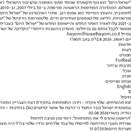
"ישראל היום" הוא גוף תקשורת שנוסד מתוך האמונה שהציבור הישראלי ראוי 
ת
ופרשנויות, וידיאו, פודקאסטים ושידורים חיים. פלטפורמות הדיגיטל של "ישרא
ב-2021 עלו לאוויר האתר החדש והיישומון החדש של "ישראל היום" בע
ואפשר לקבל אותם גם בניוזלטר. מועדון ההטבות הייחודי "הקליקה של ישרא
במייל hayom@israelhayom.co.il.
יום ראשון, 2.8.2026
י"ט באב תשפ"ו
חדשות
דעות
ספורט
ForReal
תרבות ובידור
אוכל
מגזין
אנחנו מגייסים
English
X
חיסול
יצא מהשיחים, שלף אקדח - וירה: התפתחות בחקירת רצח העבריין המוכר
במשטרת ישראל גובר החשד כי הרצח של אושר קדושים (34) בנתיבות - הוא חיסול מתוכנן • מצלמות האבטחה תיעדו את המתנקש יוצא מבין השיחים, מנהל עמו שיחה קצרה ויורה בו מטווח קצר • צפו בתיעוד
הודיה בושרי
02.08.2026
"הראשון שהרס לי את התמימות": רומי גונן מגיבה לחיסול
שורדת השבי התייחסה לחיסולו של עבד אלרחים כרדי, שלפי צה"ל היה מעו
מערכת היום
31.07.2026