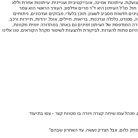
ועקת. עיתונות אמינה, אובייקטיבית ועניינית. עיתונות אחרת וללא
עור החשיפה הגבוה ביותר בימי חול. מו"ל העיתון היא ד"ר מרים אדלסון. העורך הראשי הוא עמר
 והעורך המייסד הוא עמוס רגב. אתרי האינטרנט של "ישראל היום" בעברית ובאנגלית, כמו כן היישומונים (אפליקציות) לאנדרואיד ול-iOS, מציגים חדשות מסביב לשעון, תוכן בלעדי, מבזקים ועדכונים, ניתוחים
, ספורט, כלכלה וצרכנות, בריאות, חיילים, אוכל, יהדות, תיירות ורכב.
דורה המודפסת של העיתון זמינים גם באתר, במהדורה יומית מקוונת,
היום פתוח להערות, לביקורת ולהצעות לשיפור מקהל הקוראים. פנו אלינו
מחק כלום, אבל הצדק נעשה. עד האחרון שבהם"