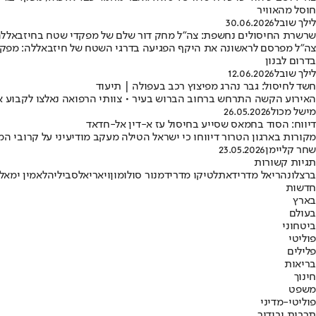
חוסל מהאוויר
לילך שובל
30.06.2026
שרשרת החיסולים נחשפת: צה"ל מחק דור שלם של מפקדי שטח בחיזבאלל
צה"ל מפרסם לראשונה את היקף הפגיעה בדרגי השטח של חיזבאללה: מפקדים
בדרום לבנון
לילך שובל
12.06.2026
חשד לחיסול: גבר נהרג מפיצוץ רכב בעפולה | תיעוד
האירוע הקשה התרחש ברחוב הברוש בעיר • צוותי הרפואה נאלצו לקבוע את מותו של הגבר בן ה-30 שפונה מהזירה מחוסר הכרה • כ
מישל מכול
26.05.2026
דיווח: הסוד בחמאס שסייע בחיסול עז א-דין אל-חדאד
מקורות בארגון הטרור דיווחו כי ישראל הטילה מעקב מודיעיני על קרובי 
שחר קליימן
23.05.2026
תגיות קשורות
ברצלונה
ריאל מדריד
אתלטיקו מדריד
מנור סולומון
ויאריאל
סביליה
לאמין ימאל
חדשות
בארץ
בעולם
ביטחוני
פוליטי
פלילים
בריאות
חינוך
משפט
פוליטי-מדיני
תרבות ובידור