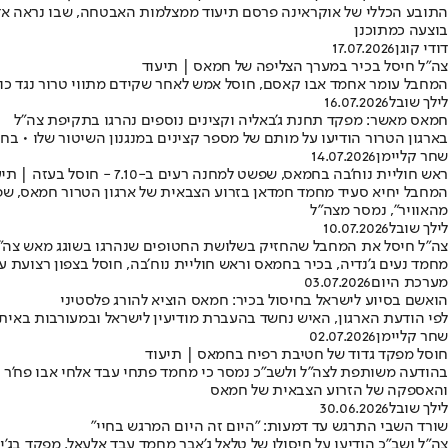
התובע הכללי של אוקראינה פרסם תיעוד ממצלמות האבטחה, שבו נראה אדם
בוצעה כמתוכנן
דודי קוגן
17.07.2026
צה"ל חיסל בכיר במערך הצליפה של חמאס | תיעוד
המחבל עומר אחמד אבו קאסם, חוסל אמש לאחר שקידם מתווי טרור נגד כוח
לילך שובל
16.07.2026
חמאס מאשר: מפקד תחנת ג'באליה וקצינים נוספים נהרגו בתקיפת צה"ל
בארגון הטרור הודיעו על מותם של מספר קצינים במנגנון השיטור שלו • בח
שחר קליימן
14.07.2026
ראש חוליית נוח'בה בחמאס, שפשט למחנה רעים ב-7.10 - חוסל בעזה | תיעוד
המחבל יחיא סעיד מחמד חמדאן בזרוע הצבאית של ארגון הטרור חמאס, שפ
מהאוויר", נמסר מצה"ל
לילך שובל
10.07.2026
צה"ל חיסל את המחבל שהחזיק בשלושת החטופים שנהרגו בשוגג מאש צה
מחמד נעים ג'נדיה, בכיר בחמאס וראש חוליית נוח׳בה, חוסל בצפון רצועת ע
מערכת היום
03.07.2026
הואשם בסיוע לישראל בחיסול בכיר: חמאס הוציא להורג פלסטיני
לפי הודעת הארגון, האיש נחשד בהעברת מודיעין לישראל ובמעורבות באיתו
שחר קליימן
02.07.2026
חוסל מפקד גדוד של חטיבת רפיח בחמאס | תיעוד
והאספקה של הזרוע הצבאית של חמאס
לילך שובל
30.06.2026
שורד השבי התרגש עד דמעות: "היום זה היום המרגש בחיי"
צה"ל ושב"כ הודיעו על חיסולו של טלאל ג'אבר מחמד עבד אלעאל, מפקד בג