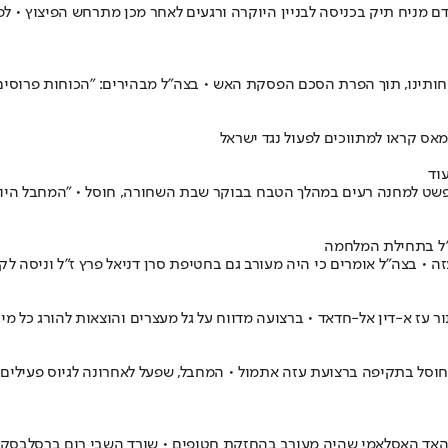
 מניח תיק בכניסה לבניין היוקרה ורגעים לאחר מכן מתרחש הפיצוץ • ל
ותינו, תוך הפרת הסכם הפסקת האש • בצה"ל מבהירים: "הכוחות פרוסים 
מאס קראו למתווכים לפעול נגד ישראל
שט למחנה רעים במהלך הטבח בבוקר שבת השחורה, חוסל • "המחבל היווה 
"ל בתחילת המלחמה
זה • בצה״ל אומרים כי היה מעורב גם בחטיפת סרן דניאל פרץ ז״ל וניסה לק
ר עז א-דין אל-חדאד • ברצועה מדווח על גל מעצרים והוצאות להורג כל 
'יהאד האסלאמי שהיה מעורב בהחזקת חטופים • שורד השבי רום ברסלבסקי 