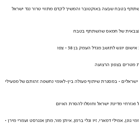
 השתתף בטבח שבעה באוקטובר והמשיך לקדם מתווי טרור נגד ישראל
וע הצבאית של חמאס שהשתתף בטבח
יוגש לתושב מגדל העמק בן 38 • צפו
ים ישראלים • במסגרת שיתוף פעולה בין-לאומי נחשפה זהותם של מפעילי
 ואזרחי מדינת ישראל וחוסלו להסרת האיום
ר • לאורך המלחמה היה מעורב בהחזקתם של רומי גונן, אמילי דמארי, זיו וגלי ברמן, איתן מור, מתן אנגרסט ועמרי מירן •