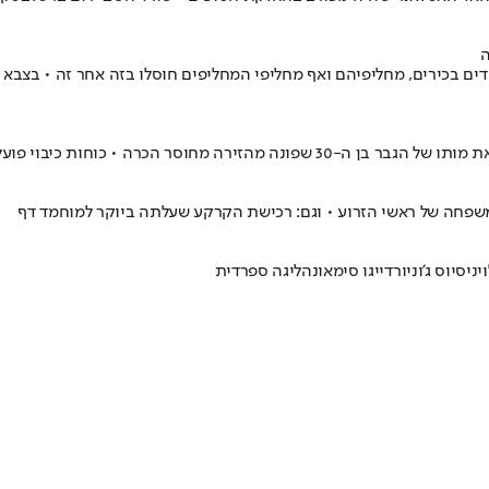
ה
 בכירים, מחליפיהם ואף מחליפי המחליפים חוסלו בזה אחר זה • בצבא ט
וחות כיבוי פועלים למניעת התפשטות האש
המשפחה של ראשי הזרוע • וגם: רכישת הקרקע שעלתה ביוקר למוחמד דף
ויניסיוס ג'וניור
דייגו סימאונה
ליגה ספרדית