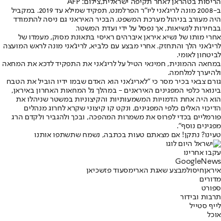
הריסות בטהראן לאחר תקיפה ישראלית,צילום: AFP
ב-2008 מונה לריג'אני ליו"ר הפרלמנט, תפקיד שמילא עד 2019. במקביל
היה מעורב בניהול מערכת המשפט. הבכיר האיראני גם ניסה להתמודד
בבחירות לנשיאות, אך נפסל על ידי ועדת המשטר.
אחרי מותו של נשיא איראן איברהים ראיסי בתאונת מסוק, מעמדו של
לריג'אני הלך והתחזק. אחרי מבצע עם כלביא, לריג'אני מונה לראש המועצה
לביטחון לאומי.
במחאה ההמונית, חמינאי הטיל על לריג'אני את התפקיד לדכא את המחאה
ולהיערך למלחמה.
גורם צבאי בכיר מסר כי ״לאריג'אני הוא האדם שבמו ידיו הוביל את הטבח
בינואר כלפי המפגינים האיראנים - במהלך גל המחאות האחרון באיראן,
הוא היה אחת הדמויות המשמעותיות והקיצוניות במשטר שניהלו את
הדיכוי האלים כלפי המפגינים, ונקט קו קיצוני שקרא לחרוג מנהלים
פורמליים בכדי לפרוס את משמרות המהפכה, ובכך ולהגביר ולקדם הרג
מפגינים נוסף".
טעינו? נתקן! אם מצאתם טעות בכתבה, נשמח שתשתפו אותנו
עקבו אחרינו
G
o
o
g
l
e
News
איראן
חיסול
מבצע שאגת הארי
מסעוד פזשכיאן
מדורים
ספורט
תרבות ובידור
לייף סטייל
אוכל