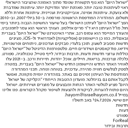
"ישראל היום" הוא גוף תקשורת שנוסד מתוך האמונה שהציבור הישראלי
ראוי לעיתונות טובה יותר, מאוזנת יותר ומדויקת יותר. עיתונות שמדברת
ולא צועקת. עיתונות אמינה, אובייקטיבית ועניינית. עיתונות אחרת וללא
תשלום. המהדורה המודפסת הראשונה פורסמה ב-30 ביולי 2007, וב-2010
הפך "ישראל היום" לעיתון הישראלי בעל שיעור החשיפה הגבוה ביותר בימי
חול. מו"ל העיתון היא ד"ר מרים אדלסון. העורך הראשי הוא עמר לחמנוביץ,
והעורך המייסד הוא עמוס רגב. אתרי האינטרנט של "ישראל היום" בעברית
ובאנגלית, כמו כן היישומונים (אפליקציות) לאנדרואיד ול-iOS, מציגים
חדשות מסביב לשעון, תוכן בלעדי, מבזקים ועדכונים, ניתוחים ופרשנויות,
וידיאו, פודקאסטים ושידורים חיים. פלטפורמות הדיגיטל של "ישראל היום"
כוללות ערוצי חדשות ודעות, תרבות ובידור, לייף סטייל, טכנולוגיה, ספורט,
כלכלה וצרכנות, בריאות, חיילים, אוכל, יהדות, תיירות ורכב. ב-2021 עלו
לאוויר האתר החדש והיישומון החדש של "ישראל היום" בעברית, במטרה
לספק לגולשים חוויה מהירה, עדכנית, בטוחה ונוחה. תכני המהדורה
המודפסת של העיתון זמינים גם באתר, במהדורה יומית מקוונת, ואפשר
לקבל אותם גם בניוזלטר. מועדון ההטבות הייחודי "הקליקה של ישראל
היום" מציע לגולשי האתר הנחות ומבצעים על מוצרים ושירותים. ישראל
היום פתוח להערות, לביקורת ולהצעות לשיפור מקהל הקוראים. פנו אלינו
במייל hayom@israelhayom.co.il.
יום שישי, 24.7.2026
י' באב תשפ"ו
חדשות
דעות
ספורט
ForReal
תרבות ובידור