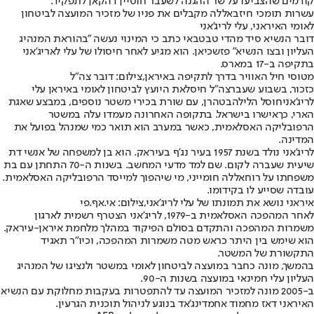
קודמים שהצביעו על שר ההגנה לשעבר חוסיין דהקאן לתפקיד.
עשרות תומכי חיזבאללה מקבלים את פניו של מזכיר המועצה לביטחון
לאומי האיראני, עלי לריג'אני
דובר הנשיא סיד מהדי טבטבאי כתב כי המינוי נעשה ״בהוראת המנהיג
העליון ובצו הנשיא״ פזשכיאן. הוא מגיע לאחר חיסולו של עלי לאריג’אני
בתקיפה ב-17 במארס.
מטוסי חיל האוויר בדרך לתקיפה באיראן,צילום: דובר צה"ל
כזכור, בשבוע שעבר
צה"ל חיסל
את היועץ לביטחון לאומי באיראן עלי
לריג'אני
חוסל הלילה
בטהרן, עם שורת בכירי משטר נוספים, במבצע שאגת
הארי, כך
אישרו בישראל
. בתקופה האחרונה מעמדו עלה במשטר
הרפובליקה האסלאמית, כאשר במערב הוא תואר כמי שמנהל בפועל את
המדינה.
לריג'אני נולד בשנת 1957 בעיר נג'ף בעיראק. הוא בן למשפחה של אנשי דת
שיעית שעברה לקום. שם למד מדעי המחשב. בשנות ה-70 התחתן עם בת
משפחתו על רוחאללה חומייני, מי שיהפוך למייסד הרפובליקה האסלאמית.
עובדה שסייע לו בקידומו.
איראני נושא את תמונתו של עלי לריג'אני,צילום: אי.אף.פי
לאחר המהפכה האסלאמית ב-1979, לריג'אני הצטרף רשמית לארגון
משמרות המהפכה והתקדם בסולם הפיקוד במהלך מלחמת איראן-עיראק.
הוא שימש בין היתר כראש מטה משמרות המהפכה, וכיו"ר תאגיד
התקשורת של המשטר.
בהמשך, מונה כחבר במועצה לביטחון לאומי במשטר ולנציגו של המנהיג
העליון עלי חמינאי במועצה בשנות ה-90.
ב-2005 מונה למזכיר המועצה עד להתפטרות בעקבות מחלוקת עם הנשיא
האיראני דאז מחמוד אחמדינג'אד בנוגע לניהול תוכנית הגרעין.