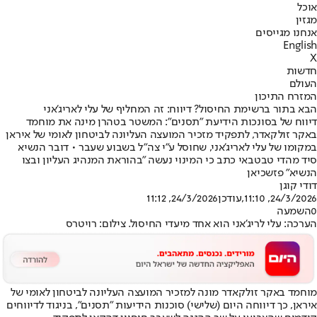
אוכל
מגזין
אנחנו מגייסים
English
X
חדשות
העולם
המזרח התיכון
הבא בתור ברשימת החיסול? דיווח: זה המחליף של עלי לאריג'אני
דיווח של בסונכות הידיעת "תסנים": המשטר בטהרן מינה את מוחמד
באקר זולקאדר, לתפקיד מזכיר המועצה העליונה לביטחון לאומי של איראן
במקומו של עלי לאריג'אני, שחוסל ע"י צה"ל בשבוע שעבר • דובר הנשיא
סיד מהדי טבטבאי כתב כי המינוי נעשה "בהוראת המנהיג העליון ובצו
הנשיא" פזשכיאן
דודי קוגן
24/3/2026, 11:10
,עודכן
24/3/2026, 11:12
0
השמעה
הערכה: עלי לריג'אני הוא אחד מיעדי החיסול. צילום: רויטרס
מוחמד באקר זולקאדר מונה למזכיר המועצה העליונה לביטחון לאומי של
איראן, כך דיווחה היום (שלישי) סוכנות הידיעות ״תסנים״, בניגוד לדיווחים