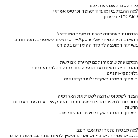
כל ההטבות שמגיעות לכם
מה ההבדל בין מועדון תעופה וכרטיס אשראי?
בשיתוף FLYCARD
הזדמנות האחרונה להרוויח מגמר המונדיאל
יחסי הימור משופרים, הפקדות ב-Apple Pay ותשלום זכיות מיידי
בשיתוף המועצה להסדר ההימורים בספורט
המקצועות שיבטיחו לכם קריירה מבוקשת
מהסבת אקדמאים ועד מדעי הספורט: כל מסלולי הקריירה
בלוינסקי-וינגייט
בשיתוף המרכז האקדמי לוינסקי־וינגייט
הצצה לקמפוס שרוצה לשנות את האקדמיה
שערי מדע ומשפט נוחת בהייטק של רעננה עם מעבדות AI ותוכניות
חדשות
בשיתוף המרכז האקדמי שערי מדע ומשפט
מה מבטיח נתניהו לתושבי הנגב?
בנגב יש צמיחה, יש ביקוש ואנחנו נמשיך לראות את הנגב ולפתח אותו