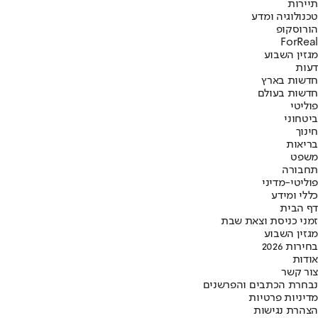
תיירות
טכנולוגיה ומדע
הורוסקופ
ForReal
מגזין השבוע
דעות
חדשות בארץ
חדשות בעולם
פוליטי
ביטחוני
חינוך
בריאות
משפט
תחבורה
פוליטי-מדיני
כללי ומידע
דף הבית
זמני כניסת וצאת שבת
מגזין השבוע
בחירות 2026
אודות
צור קשר
נבחרת הכתבים והפרשנים
מדיניות פרטיות
הצהרת נגישות