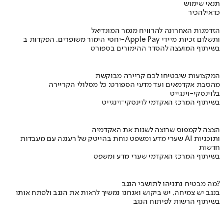
תנאי שימוש
כדאי
להכיר
הזדמנות האחרונה להרוויח מגמר המונדיאל
יחסי הימור משופרים, הפקדות ב-Apple Pay ותשלום זכיות מיידי
בשיתוף המועצה להסדר ההימורים בספורט
המקצועות שיבטיחו לכם קריירה מבוקשת
מהסבת אקדמאים ועד מדעי הספורט: כל מסלולי הקריירה
בלוינסקי-וינגייט
בשיתוף המרכז האקדמי לוינסקי־וינגייט
הצצה לקמפוס שרוצה לשנות את האקדמיה
שערי מדע ומשפט נוחת בהייטק של רעננה עם מעבדות AI ותוכניות
חדשות
בשיתוף המרכז האקדמי שערי מדע ומשפט
מה מבטיח נתניהו לתושבי הנגב?
בנגב יש צמיחה, יש ביקוש ואנחנו נמשיך לראות את הנגב ולפתח אותו
בשיתוף הרשות לפיתוח הנגב