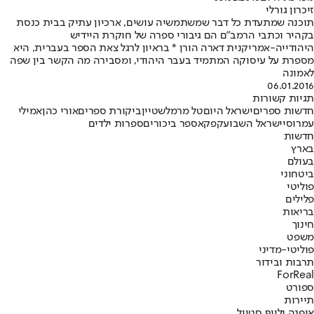
זיכרון גורלי
תוכנה שמתעדת כל דבר שמשתמשיה עושים, ארכיון עתיק בבית כנסת
בקהיר וכתבי הרמב"ם הם גיבורי ספרה של חוקרת היידיש
היהודייה-אמריקנית דארה הורן * בראיון לרגל צאת הספר בעברית, היא
מספרת על עיסוקה המתמיד בעבר היהודי, ומסבירה מה הקשר בין שפה
לאמונה
06.01.2016
תגיות קשורות
חדשות ספרים
ישראל היום
טל מרמלשטיין
ביקורת ספרים
אורי כהן
אמילי
עמרוסי
ישראל השבוע
קפקא
ספר ביכורים
ספרות ילדים
חדשות
בארץ
בעולם
ביטחוני
פוליטי
פלילים
בריאות
חינוך
משפט
פוליטי-מדיני
תרבות ובידור
ForReal
ספורט
תיירות
אופנה ולייף סטייל