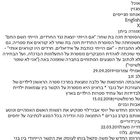
אוכל
מגזין
אנחנו מגייסים
English
X
זמורה ביתן
הסופרת חנה בת שחר: "אם הייתי יוצאת נגד החרדים, הייתי השם החם"
משפחתה של הסופרת החרדית חנה בת שחר לא קוראים את ספריה, גם
לא החברות • "אם הייתי כותבת על אידיאלים, חרדים היו קוראים אותי" •
מי שזכתה לאהדת המבקרים מספרת על התעלמות הברנז'ה, ועל הבחירה
לא לכתוב על הפצעים הפתוחים בחברה שממנה באה ("אני לא שופר
לשינוי")
אמילי עמרוסי
29.09.2019
לב זנב
אהבתה המרפאת של כלבה נמצאת במרכז ספרה הראשון לילדים של
העורכת יעל גובר * בראיון היא מספרת על הקשר בין עצמאות ילדית
לבדידות ועל עתיד ספרות הילדים בארץ
טל מרמלשטיין
13.02.2018
אבות ובנים
הרומן החדש של יוסי אבני־לוי מפקיע את רגשות האשם האמהיים ונוטע
אותם בקרב גברים * התוצאה כנה ונדירה בכל הנוגע לכתיבה על יחסים
בין־דוריים
דריה מעוז
22.03.2017
אחים, בלוז
הרומן החדש של משה סקאל בוחן לעומק את הקשר הייחודי בין בני