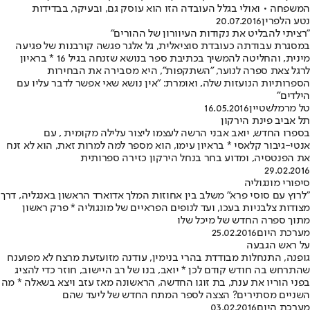
המשפחה • ואולי בגלל העובדה הזו הוא עוסק גם, ובעיקר, בבדידות
נטע הלפרין
20.07.2016
"רציתי להבליט את נקודות העיוורון של ההורים"
במסגרת עבודתה כעובדת סוציאלית, גל אלגר פגשה קורבנות של פגיעה
מינית, והחליטה להמשיך בכתיבת ספר בנושא שזנחה בגיל 16 * בראיון
לרגל צאת ספרה לנוער, "השתקפות", היא מסבירה את הבחירות
הספרותיות הנועזות שלה, ואומרת: "אין נושא שאי אפשר לדבר עליו עם
הילדים"
טל מרמלשטיין
16.05.2016
תל אביב פינת הירקון
בספרו החדש, יואב אבני הרשה לעצמו ליצור עלילה מקומית , עם
אנטי-גיבור קלאסי * בראיון עימו, הוא מספר למה למרות זאת, הוא לא זנח
את הפנטסיה, ומדוע בחר בנחל הירקון כזירה ספרותית
29.02.2016
סיפורי מונגוליה
"לרוץ עם סוסי פרא" משלב בין אחוזות המלך אדוארד הראשון באנגליה, דרך
מצודות צלבניות בעכו, ועד לנופים הפראיים של מונגוליה * פרק ראשון
מתוך ספרה החדש של מיכל שלו
מערכת היום
25.02.2016
על ראש הגבעה
גופנה, התנחלות מבודדת בהרי בנימין, עודנה מזועזעת מרצח לא מפוענח
שהתרחש בה חודש קודם לכן * יואב, בנו של רב היישוב, חוזר כדי להציג
בפני הוריו את ענת, בת זוגו החדשה, הראשונה מאז עזב ויצא בשאלה * מה
השניים מסתירים? הצצה לספר המתח החדש של ליעד שהם
מערכת היום
03.02.2016