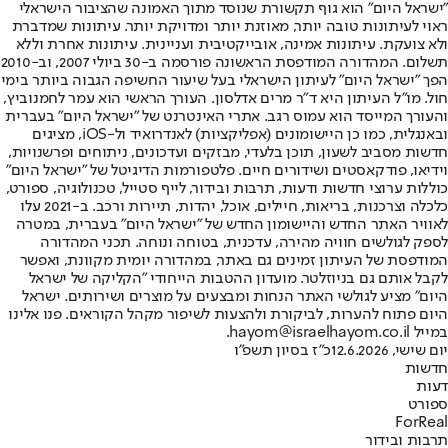
"ישראל היום" הוא גוף תקשורת שנוסד מתוך האמונה שהציבור הישראלי
ראוי לעיתונות טובה יותר, מאוזנת יותר ומדויקת יותר. עיתונות שמדברת
ולא צועקת. עיתונות אמינה, אובייקטיבית ועניינית. עיתונות אחרת וללא
תשלום. המהדורה המודפסת הראשונה פורסמה ב-30 ביולי 2007, וב-2010
הפך "ישראל היום" לעיתון הישראלי בעל שיעור החשיפה הגבוה ביותר בימי
חול. מו"ל העיתון היא ד"ר מרים אדלסון. העורך הראשי הוא עמר לחמנוביץ,
והעורך המייסד הוא עמוס רגב. אתרי האינטרנט של "ישראל היום" בעברית
ובאנגלית, כמו כן היישומונים (אפליקציות) לאנדרואיד ול-iOS, מציגים
חדשות מסביב לשעון, תוכן בלעדי, מבזקים ועדכונים, ניתוחים ופרשנויות,
וידיאו, פודקאסטים ושידורים חיים. פלטפורמות הדיגיטל של "ישראל היום"
כוללות ערוצי חדשות ודעות, תרבות ובידור, לייף סטייל, טכנולוגיה, ספורט,
כלכלה וצרכנות, בריאות, חיילים, אוכל, יהדות, תיירות ורכב. ב-2021 עלו
לאוויר האתר החדש והיישומון החדש של "ישראל היום" בעברית, במטרה
לספק לגולשים חוויה מהירה, עדכנית, בטוחה ונוחה. תכני המהדורה
המודפסת של העיתון זמינים גם באתר, במהדורה יומית מקוונת, ואפשר
לקבל אותם גם בניוזלטר. מועדון ההטבות הייחודי "הקליקה של ישראל
היום" מציע לגולשי האתר הנחות ומבצעים על מוצרים ושירותים. ישראל
היום פתוח להערות, לביקורת ולהצעות לשיפור מקהל הקוראים. פנו אלינו
במייל hayom@israelhayom.co.il.
יום שישי, 12.6.2026
כ"ז בסיון תשפ"ו
חדשות
דעות
ספורט
ForReal
תרבות ובידור