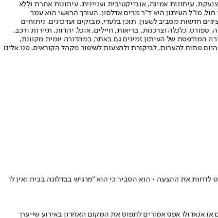
ועקת. עיתונות אמינה, אובייקטיבית ועניינית. עיתונות אחרת וללא
עור החשיפה הגבוה ביותר בימי חול. מו"ל העיתון היא ד"ר מרים אדלסון. העורך הראשי הוא עמר
 והעורך המייסד הוא עמוס רגב. אתרי האינטרנט של "ישראל היום" בעברית ובאנגלית, כמו כן היישומונים (אפליקציות) לאנדרואיד ול-iOS, מציגים חדשות מסביב לשעון, תוכן בלעדי, מבזקים ועדכונים, ניתוחים
, ספורט, כלכלה וצרכנות, בריאות, חיילים, אוכל, יהדות, תיירות ורכב.
דורה המודפסת של העיתון זמינים גם באתר, במהדורה יומית מקוונת,
היום פתוח להערות, לביקורת ולהצעות לשיפור מקהל הקוראים. פנו אלינו
 החליט לדחות את ההצעה • הוא הסביר כי הוא "מרגיש בבדלונה בבית ואין לו
ם או אנאדולו אפס אמורים לתפוס את המקום האחרון באירוע שייערך