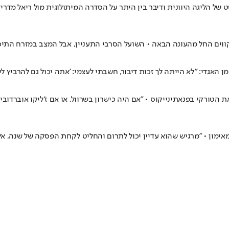
ט של הליגה היוונית ודיבר בין היתר על הסדרה המיתולוגית מול ריאל מדר
 הקווים החל מהעונה הבאה • השועל הסרבי התעניין, אבל המצב במזרח הת
האגדי: "לא הייתה לך זכות דיבור, חשבתי לעצמי: 'אתה יכול גם להרביץ לי,
הטורקי בפנאתינייקוס • "אם היה כישרון בשרוול, או אם ז'ליקו אוברדוביץ
אימון • "מרגיש שהוא עדיין יכול לתרום והחליט לקחת הפסקה של שנה, א