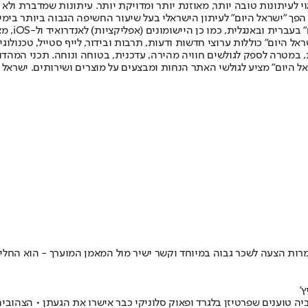
לעיתונות טובה יותר, מאוזנת יותר ומדויקת יותר. עיתונות שמדברת ולא צ
שלום. המהדורה המודפסת הראשונה פורסמה ב-30 ביולי 2007, וב-2010 הפך "ישראל היום" לעיתון הישראלי בעל שי
לחמנוביץ,
ל היום" כוללות ערוצי חדשות ודעות, תרבות ובידור, לייף סטייל, טכנולוגיה
ברית, במטרה לספק לגולשים חוויה מהירה, עדכנית, בטוחה ונוחה. תכני המה
ל היום" מציע לגולשי האתר הנחות ומבצעים על מוצרים ושירותים. ישראל 
אר היווני • למרות הצעה לשכר גבוה במיוחד וקשר ישיר מול המאמן המוערך - הוא
'
יה טוענים שפרטיזן בלגרד ופאוק סלוניקי כבר אישרו את הגעתן • הצהובי