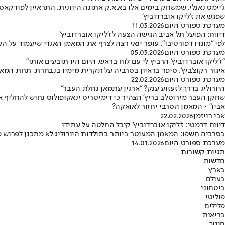
ג'יימס נאנלי, שמשחק בימים אלו בא.א.ק אתונה היוונית, התראיין לפודקאס
שפגש את ז'ליקו אוברדוביץ'
מערכת ספורט היום
11.03.2026
דיווח: הפועל תל אביב הגישה הצעה לז'ליקו אוברדוביץ'
לפי "מונדו דפורטיבו", עופר ינאי רצה לצרף את המאמן האגדי שיעמוד על
מערכת ספורט היום
05.03.2026
"ז'ליקו אוברדוביץ' הרביץ לי עם לוח בראש, היום היו תובעים אותו"
איגור רקוצ'ביץ', סיפר בראיון בסרביה על תקרית מימיו בנבחרת, תחת המאמן 
מערכת ספורט היום
22.02.2026
היורוליג בדרך לזעזוע ענק? "ארגין עתמאן נחלת העבר"
שחקן העבר מירוסלב בריץ' הצהיר כי דימיטריס ינאקופולוס נחוש להחליף את 
אביו" • המאמן הסרבי יחזור לאואקה?
אבי רויזמן
22.02.2026
דיווח דרמטי: ז'ליקו אוברדוביץ' קיבל החלטה על עתידו
בסרביה חשפו: המאמן המעוטר ביותר בתולדות היורוליג לא מתכנן לפרוש מ
מערכת ספורט היום
14.01.2026
תגיות קשורות
חדשות
בארץ
בעולם
ביטחוני
פוליטי
פלילים
בריאות
חינוך