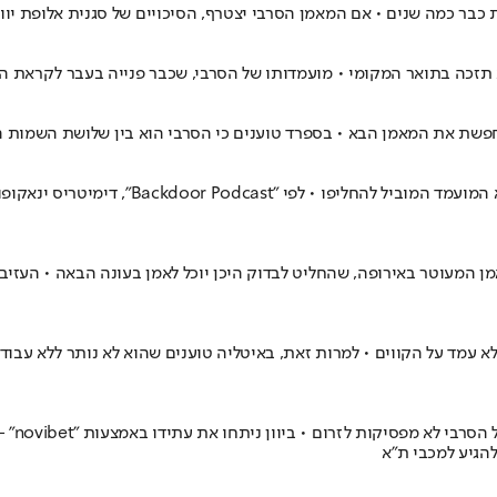
כבר כמה שנים • אם המאמן הסרבי יצטרף, הסיכויים של סגנית אלופת יוון 
לא תזכה בתואר המקומי • מועמדותו של הסרבי, שכבר פנייה בעבר לקראת
חפשת את המאמן הבא • בספרד טוענים כי הסרבי הוא בין שלושת השמות ה
מעמדו של ארגין עתמאן התערער במועדון הפאר 
מן המעוטר באירופה, שהחליט לבדוק היכן יוכל לאמן בעונה הבאה • העזי
א עמד על הקווים • למרות זאת, באיטליה טוענים שהוא לא נותר ללא עבו
מאז שע
להגיע למכבי ת"א