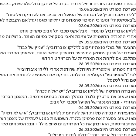
בספרד טוענים: היוונים וריאל מדריד בקרב על שחקן גדול שלא שיחק ביבשת 
מערכת ספורט היום
15.06.2026
"ז'ליקו אוברדוביץ' על הכוונת של הפועל תל אביב, אם לא תיקח אליפות"
ב"באסקטניוז" נטען כי הסיכוי שהאדומים יחליפו מאמן יגדל אם הקבוצה 
מערכת ספורט היום
02.06.2026
ז'ליקו אוברדוביץ' מועמד - אבל אקס מכבי תל אביב מקדים אותו
אחרי ההכרזה הרשמית על עזיבת צ'אבי פסקואל בסיום העונה, ברצלונה מ
מערכת ספורט היום
29.05.2026
ההצעה של בעלי פנאתינייקוס לז'ליקו אוברדוביץ': "עניין של כבוד"
מתלבט אם לקחת את האחריות על הפרויקט החדש
מערכת ספורט היום
26.05.2026
דיווח מפתיע: אימפריית היורוליג שרודפת אחרי ז'ליקו אוברדוביץ'
לפי "ל'אספורטיו" הקטלאני, ברצלונה בודקת את האופציה להנחית את המא
שם גדול לספסל
מערכת ספורט היום
26.05.2026
העבודה החדשה של ז'ליקו אוברדוביץ': "ישראל הוזכרה"
מאז שעזב את פרטיזן בלגרד במהלך העונה בטונים צורמים, המאמן הסרבי ל
האזורי • וגם: האזכור של הפועל ומכבי תל אביב
מערכת ספורט היום
04.05.2026
המועמדת הבכירה מליגת העל להחתמת ז'ליקו אוברדוביץ': "איש לא דמיין"
הפייבוריטיות, הוא יבחן את כל הפרויקטים שיוצעו לו" • וגם: הסיכויים שלו 
מערכת ספורט היום
26.03.2026
אקס מכבי תל אביב נזכר: "יכולנו לזכות ביורוליג"