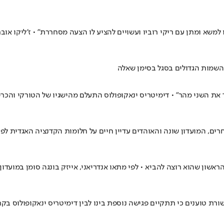
 לפי דיווח של "El Dedo De Pocius", היוונים "נכנסו למשא ומתן עם ריקי רוביו ועשויים להציע לו הצ
השמות הגדולים בסגל בסימן שאלה
הייתה עסקה קלה, הבנו אחד את השני מהר" • דימיטריס ינאקופולוס התעלם מהישגיו של ה
ייקוס אחרת מזו שעזב לפני 14 שנה • הבעלים אחרים, המועדון שונה והאוהדים עדיין חיים על חלומ
ראשון שהוא רוצה להביא • לפי מתאו אנדריאני, אייזק בונגה סומן במועדו