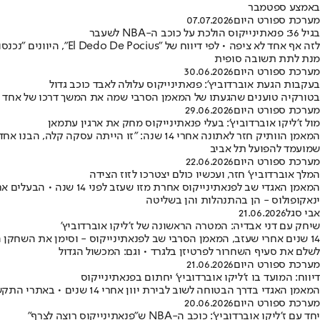
באמצע ספטמבר
מערכת ספורט היום
07.07.2026
בגיל 36: פנאתינייקוס הולכת על כוכב ה-NBA לשעבר
לזה אף אחד לא ציפה •
מנת לתת תשובה סופית
מערכת ספורט היום
30.06.2026
בעקבות הגעת אוברדוביץ': פנאתינייקוס עלולה לאבד כוכב גדול
בטורקיה טוענים שהגעתו של המאמן הסרבי שמה את המשך דרכו של אחד 
מערכת ספורט היום
29.06.2026
מול ז'ליקו אוברדוביץ': בעלי פנאתינייקוס מחק את ארגין עתמאן
המאמן הוותיק חזר לאתונה אחרי 14 שנה: "זו 
שמועמד להפועל תל אביב
מערכת ספורט היום
22.06.2026
המלך אוברדוביץ' חזר, ועכשיו כולם יצטרכו לזוז הצידה
המאמן האגדי שב לפנאתינ
ינאקופולוס - הן בהתנהלות והן בשליטה
אבי סגל
21.06.2026
שיחק עם דני אבדיה: המטרה הראשונה של ז'ליקו אוברדוביץ'
14 שנים אחרי שעזב, המאמן הסרבי שב לפנאתינייקוס - וסימן את השחקן ה
לשלם את סעיף השחרור לפרטיזן בלגרד • וגם: המכשול הגדול
מערכת ספורט היום
21.06.2026
דיווח: המועד בו ז'ליקו אוברדוביץ' יחתום בפנאתינייקוס
המאמן האגדי בדרך הבטוחה לשוב לבירת יוון אחרי 14 שנים • באתרי התקשורת טוענים כי תתקיים פגישה נוספת בינו לבין דימיטריס ינאקופולוס בקרוב, אחריה יצא "עשן לבן"
מערכת ספורט היום
20.06.2026
יחד עם ז'ליקו אוברדוביץ': כוכב ה-NBA ש"פנאתינייקוס רוצה לצרף"