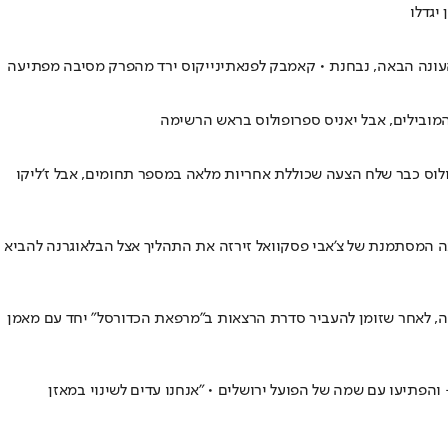
יגדלו
 העונה הבאה, נבחנת • קאמבק לפנאתינייקוס ירד מהפרק מסיבה מפתיעה
מובילים, אבל יאניס ספרופולוס בראש הרשימה
היווני, והמאמן הסרבי הוא המועמד המוביל להחליפו • לפי "Backdoor Podcast", דימיטריס ינאקופולוס כבר שלח הצעה שכוללת אחריות מלאה במספר תחומים, אבל ז'ליקו
בה המסתמנת של צ'אבי פסקוואל זירזה את התהליך אצל הבלאוגרנה להביא
דה, לאחר שזומן להעביר סדרת הרצאות ב"מרפאת הכדורסל" יחד עם מאמן
זב בסערה את פרטיזן בלגרד, השמועות בנוגע לעתידו של מאמן העל הסרבי לא מפסיקות לזרום • ביוון ניתחו את עתידו באמצעות "novibet" - והפתיעו עם שמה של הפועל ירושלים • "אנחנו עדים לשינוי במאזן