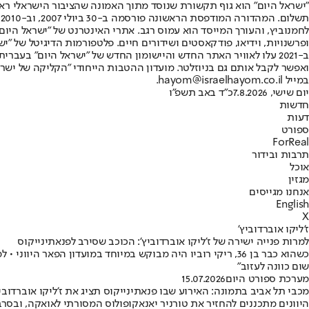
"ישראל היום" הוא גוף תקשורת שנוסד מתוך האמונה שהציבור הישראלי ראוי 
ת
ופרשנויות, וידיאו, פודקאסטים ושידורים חיים. פלטפורמות הדיגיטל של "ישרא
ב-2021 עלו לאוויר האתר החדש והיישומון החדש של "ישראל היום" בע
ואפשר לקבל אותם גם בניוזלטר. מועדון ההטבות הייחודי "הקליקה של ישרא
במייל hayom@israelhayom.co.il.
יום שישי, 7.8.2026
כ"ד באב תשפ"ו
חדשות
דעות
ספורט
ForReal
תרבות ובידור
אוכל
מגזין
אנחנו מגייסים
English
X
ז'ליקו אוברדוביץ'
למרות פנייה ישירה של ז'ליקו אוברדוביץ': הכוכב שסירב לפנאתינייקוס
כשהוא כבר בן 36, ריקי רוביו היה מבוקש במיוחד במועדון הפ
שום כוונה לעזוב"
מערכת ספורט היום
15.07.2026
מכבי תל אביב בתמונה: האירוע שבו פנאתינייקוס תציג את ז'ליקו אוברדוביץ
היוונים מתכננים להחזיר את טורניר יאנאקופולוס המסורתי לאואקה, ובסרב