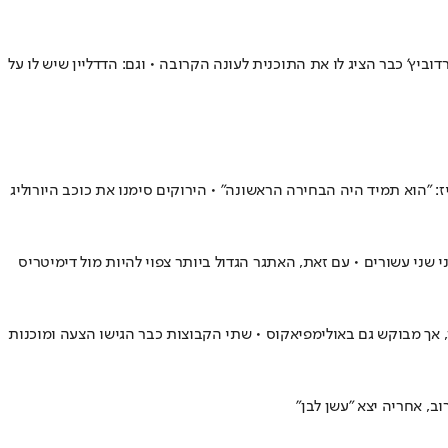
עה מסחררת" • ז'ליקו אוברדוביץ' כבר הציג לו את התוכנית לעונה הקרובה • וגם: הדדליין שיש לו על
טורקי והכריז: "הוא תמיד היה הבחירה הראשונה" • הירוקים סימנו את כוכב היורוליג
ות הקדנציה האגדית לפני שני עשורים • עם זאת, האתגר הגדול ביותר צפוי להיות מול דימיטריס
ן, אך מבוקש גם באולימפיאקוס • שתי הקבוצות כבר הגישו הצעה ומוכנות