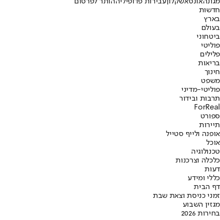
מגונה
אונס
אשקלון
עבירות פדופיליה
הותר לפרסום
חדשות
בארץ
בעולם
ביטחוני
פוליטי
פלילים
בריאות
חינוך
משפט
פוליטי-מדיני
תרבות ובידור
ForReal
ספורט
תיירות
אופנה ולייף סטייל
אוכל
טכנולוגיה
כלכלה וצרכנות
דעות
כללי ומידע
דף הבית
זמני כניסת וצאת שבת
מגזין השבוע
בחירות 2026