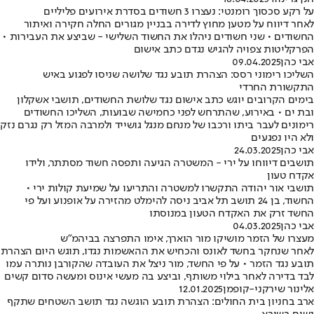
על רקע סכסוך רומנטי: נעצרו 3 חשודים בסדרת אירועים פליליים
לאחר דיווח על מטען מחוץ לדירה בבניין מגורים החלה חקירה ואיתור
החשודים • שני חשודים ניהלו את החשוד השלישי - שביצע את העבירות •
הפרקליטות צפויה להגיש נגדם כתב אישום
אבי כהן
09.04.2025
השליכו רימוני רסס: הצהרת תובע נגד שלושה שניסו לפגוע באיש
התקשורת החרדי
בימים הקרובים יוגש כתב אישום נגד שלושת החשודים, תושבי אשקלון
ובת ים • באירוע, שהתרחש לפני כחמישה שבועות, השליכו החשודים
רימונים לעבר ביתו ורכבו של מנחם מנגל גושייד ולמרבה המזל רק נגרם נזק
ולא היו נפגעים
אבי כהן
24.03.2025
תושבים דיווחו על ירי - המשטרה הגיעה ותפסה חשוד מסתתר, ולידו
אקדח טעון
תושבי אור יהודה התקשרו למשטרה והתריעו על שמיעת קולות ירי •
החשוד, בן 24 תושב תל אביב ניסה להימלט מהזירה על אופנוע ועל פי
החשד זרק את האקדח הטעון במנוסתו
אבי כהן
04.03.2025
מעצרו של הזמר מושיקו מור הוארך, אימו התפרצה בביהמ"ש
לאחר שנחקר בחשד לאונס והכחיש את ההאשמות נגדו, תוגש היום הצהרת
תובע נגד הזמר • על פי החשד, מור ניצל את העובדה שהקורבן נותרה עמו
לבד בדירה לאחר בילוי משותף, וביצע בה מעשי אינוס ומעשה סדום קשים
אלינור שירקני-קופמן
12.01.2025
ארב בחניון בית החולים: הצהרת תובע הוגשה נגד תושב השטחים שתקף