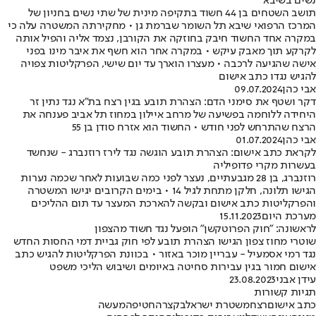
נשים בשיבא
תושב השטחים בן 44 חשוד בתקיפה מינית של שתי נשים בחניון של
המרכז הרפואי שיבא תל השומר שברמת גן • מחקירתה המשטרה עלה כי
במקרה אחד החשוד חיבק בחוזקה את הקורבן, נצמד אליה והפיל אותה
לקרקע תוך מאבק עיקש • במקרה אחר הוא חשף את איבר מינו בפני
אישה שהגיעה לרכבה • מעצרו הוארך עד יום שישי, הפרקליטות צפויה
להגיש נגדו כתב אישום
אבי כהן
09.07.2024
דקר ושטף את סימני הדם: הצהרת תובע בגין רצח בת"א נגד נתין זר
היחידה ללוחמה בפשיעה של מרחב איילון במחוז תל אביב פענחה את
הרצח שהתרחש לפני חודש • החשוד הוא אזרח סודן בן 55
אבי כהן
01.07.2024
לקראת כתב אישום: הצהרת תובע הוגשה נגד לירז רוזנברג - שנחשד
בעשרות מקרי פדופיליה
רוזנברג, בן 28 מגבעתיים, נעצר לפני כמה שבועות לאחר שכמה נערות
הגישו תלונה, חלקן מתחת לגיל 14 • בימים הקרובים יגישו המשטרה
והפרקליטות כתב אישום ובקשה להארכת המעצר עד תום ההליכים
מערכת היום
15.11.2023
לראשונה: "חוק הפרוטקשן" הופעל נגד חשוד מהצפון
שוטרי מחוז צפון הגישו הצהרת תובע לפי חוק גביית דמי החסות החדש
נגד רמי אסמעיל - עבריין מוכר באזור • בכוונת הפרקליטות להגיש כתב
אישום חמור בגין עבירות סחיטה באיומים ושיבוש הליכי משפט
עידן אבני
23.08.2023
תגיות קשורות
כתב אישום
רצח
משטרת ישראל
בקצרה
חטיפה
מעשה