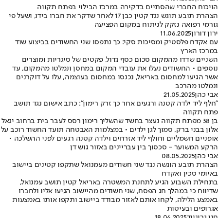
הויכוח החברי שהסתיים בדקירה במרכז הבילוי בפתח תקווה
הצהרת תובע תוגש נגד קטין כבן 17 לאחר שדקר את חברו בידו, ושעל פי
גורמי רפואה נזקק לניתוח במקום הפציעה
ירון דורון
11.06.2025
עם אקדח פלסטיק ומסיכות סקי: כך נתפסו שני החשודים בביצוע שוד
במרכז הארץ
השניים שדדו מהמקום סכום כסף גדול, פקטים של סיגריות ומוצרים
נוספים • החשודים נעלו את עובדי המקום במחסן ונמלטו מהמקום, עד
אשר הגיעו למחסום באריאל, נכנסו במחסום בעוצמה, עלו על דוקרנים
ונמלטו מהרכב
אבי כהן
21.05.2025
"חלף ליד ילדה קטנה ורגעים אחר כך זרק רימון": כתב אישום נגד תושב
פתח תקווה
בן 38 מפתח תקווה נעצר בחשד שהשליך רימון רסס לעבר בית ברחוב יגאל
אלון בבני ברק, סמוך לגן ילדים • במצלמות האבטחה תועד החשוד רוכב על
אופניים חשמליים וחולף ליד אזרחים וילדה קטנה רגעים לפני ההשלכה •
הרקע המשוער - סכסוך בין עבריינים באזור גוש דן
אבי כהן
08.05.2025
הצהרת תובע הוגשה נגד שני חשודים מעמנואל שתקפו קטינים ביישוב
באיומי סכין ואקדח
בתחילת השבוע הגיע לתחנת המשטרה באריאל קטין תושב עמנואל,
שדיווח כי במהלך חג הפסח, שני חשודים מהיישוב הגיעו אליו ולחברו
באמצע הלילה, לקחו אותם לאזור מבודד ביישוב ותקפו אותו באמצעות
אגרופים ובעיטות
חנן גרינווד
18.04.2025