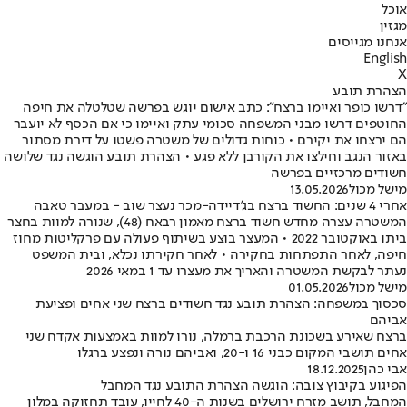
אוכל
מגזין
אנחנו מגייסים
English
X
הצהרת תובע
"דרשו כופר ואיימו ברצח": כתב אישום יוגש בפרשה שטלטלה את חיפה
החוטפים דרשו מבני המשפחה סכומי עתק ואיימו כי אם הכסף לא יועבר
הם ירצחו את יקירם • כוחות גדולים של משטרה פשטו על דירת מסתור
באזור הנגב וחילצו את הקורבן ללא פגע • הצהרת תובע הוגשה נגד שלושה
חשודים מרכזיים בפרשה
מישל מכול
13.05.2026
אחרי 4 שנים: החשוד ברצח בג'דיידה-מכר נעצר שוב - במעבר טאבה
המשטרה עצרה מחדש חשוד ברצח מאמון רבאח (48), שנורה למוות בחצר
ביתו באוקטובר 2022 • המעצר בוצע בשיתוף פעולה עם פרקליטות מחוז
חיפה, לאחר התפתחות בחקירה • לאחר חקירתו נכלא, ובית המשפט
נעתר לבקשת המשטרה והאריך את מעצרו עד 1 במאי 2026
מישל מכול
01.05.2026
סכסוך במשפחה: הצהרת תובע נגד חשודים ברצח שני אחים ופציעת
אביהם
ברצח שאירע בשכונת הרכבת ברמלה, נורו למוות באמצעות אקדח שני
אחים תושבי המקום כבני 16 ו-20, ואביהם נורה ונפצע ברגלו
אבי כהן
18.12.2025
הפיגוע בקיבוץ צובה: הוגשה הצהרת התובע נגד המחבל
המחבל, תושב מזרח ירושלים בשנות ה-40 לחייו, עובד תחזוקה במלון