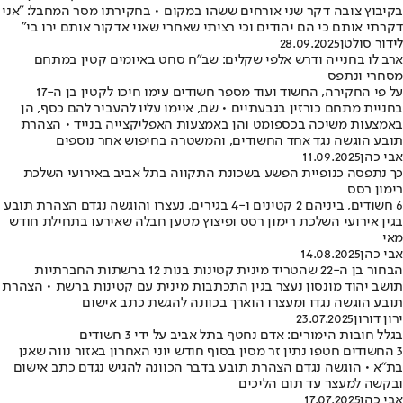
בקיבוץ צובה דקר שני אורחים ששהו במקום • בחקירתו מסר המחבל: "אני
דקרתי אותם כי הם יהודים וכי רציתי שאחרי שאני אדקור אותם ירו בי"
לידור סולטן
28.09.2025
ארב לו בחנייה ודרש אלפי שקלים: שב"ח סחט באיומים קטין במתחם
מסחרי ונתפס
על פי החקירה, החשוד ועוד מספר חשודים עימו חיכו לקטין בן ה-17
בחניית מתחם כורזין בגבעתיים • שם, איימו עליו להעביר להם כסף, הן
באמצעות משיכה בכספומט והן באמצעות האפליקצייה בנייד • הצהרת
תובע הוגשה נגד אחד החשודים, והמשטרה בחיפוש אחר נוספים
אבי כהן
11.09.2025
כך נתפסה כנופיית הפשע בשכונת התקווה בתל אביב באירועי השלכת
רימון רסס
6 חשודים, ביניהם 2 קטינים ו-4 בגירים, נעצרו והוגשה נגדם הצהרת תובע
בגין אירועי השלכת רימון רסס ופיצוץ מטען חבלה שאירעו בתחילת חודש
מאי
אבי כהן
14.08.2025
הבחור בן ה-22 שהטריד מינית קטינות בנות 12 ברשתות החברתיות
תושב יהוד מונסון נעצר בגין התכתבות מינית עם קטינות ברשת • הצהרת
תובע הוגשה נגדו ומעצרו הוארך בכוונה להגשת כתב אישום
ירון דורון
23.07.2025
בגלל חובות הימורים: אדם נחטף בתל אביב על ידי 3 חשודים
3 החשודים חטפו נתין זר מסין בסוף חודש יוני האחרון באזור נווה שאנן
בת"א • הוגשה נגדם הצהרת תובע בדבר הכוונה להגיש נגדם כתב אישום
ובקשה למעצר עד תום הליכים
אבי כהן
17.07.2025