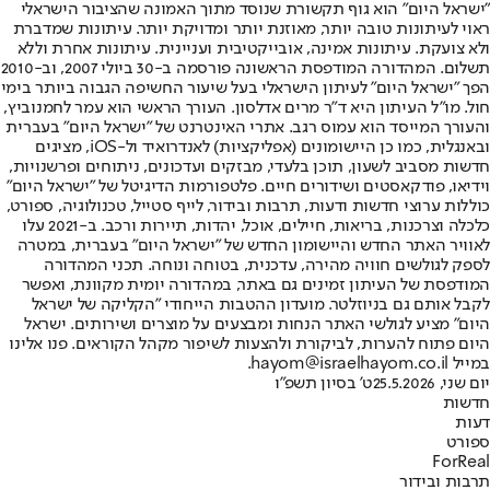
"ישראל היום" הוא גוף תקשורת שנוסד מתוך האמונה שהציבור הישראלי
ראוי לעיתונות טובה יותר, מאוזנת יותר ומדויקת יותר. עיתונות שמדברת
ולא צועקת. עיתונות אמינה, אובייקטיבית ועניינית. עיתונות אחרת וללא
תשלום. המהדורה המודפסת הראשונה פורסמה ב-30 ביולי 2007, וב-2010
הפך "ישראל היום" לעיתון הישראלי בעל שיעור החשיפה הגבוה ביותר בימי
חול. מו"ל העיתון היא ד"ר מרים אדלסון. העורך הראשי הוא עמר לחמנוביץ,
והעורך המייסד הוא עמוס רגב. אתרי האינטרנט של "ישראל היום" בעברית
ובאנגלית, כמו כן היישומונים (אפליקציות) לאנדרואיד ול-iOS, מציגים
חדשות מסביב לשעון, תוכן בלעדי, מבזקים ועדכונים, ניתוחים ופרשנויות,
וידיאו, פודקאסטים ושידורים חיים. פלטפורמות הדיגיטל של "ישראל היום"
כוללות ערוצי חדשות ודעות, תרבות ובידור, לייף סטייל, טכנולוגיה, ספורט,
כלכלה וצרכנות, בריאות, חיילים, אוכל, יהדות, תיירות ורכב. ב-2021 עלו
לאוויר האתר החדש והיישומון החדש של "ישראל היום" בעברית, במטרה
לספק לגולשים חוויה מהירה, עדכנית, בטוחה ונוחה. תכני המהדורה
המודפסת של העיתון זמינים גם באתר, במהדורה יומית מקוונת, ואפשר
לקבל אותם גם בניוזלטר. מועדון ההטבות הייחודי "הקליקה של ישראל
היום" מציע לגולשי האתר הנחות ומבצעים על מוצרים ושירותים. ישראל
היום פתוח להערות, לביקורת ולהצעות לשיפור מקהל הקוראים. פנו אלינו
במייל hayom@israelhayom.co.il.
יום שני, 25.5.2026
ט' בסיון תשפ"ו
חדשות
דעות
ספורט
ForReal
תרבות ובידור