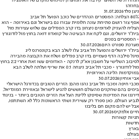
הנהדרת של השוער קירבה את המועדון למימוש מוקדם של האופציה
בחוזהו
ניצן פלד
31.07.2026
80% הצלחה: המספרים הנהדרים של כוכב הפועל תל אביב
אסף צור רושם פתיחת עונה חלומית עבורו גם בישראל וגם באירופה • הוא
הצליח להעניק לאדומים ניצחון בדו קרב הפנדלים עם שלוש עצירות מול
בית"ר ירושלים, וגם לקח את הבעיטה של קוואדוו דואה בחוץ מול לודוגורץ
• המספרים בפנים
מערכת ספורט היום
30.07.2026
בית"ר ירושלים והפועל תל אביב עלו לשלב הבא בקונפרנס ליג
מיגל סילבה הדף פעמיים בדו קרב פנדלים ושלח את הקבוצה מהבירה
לסיבוב השלישי על חשבון אא"ק לרנקה • האדומים עשו זאת אחרי 2:2 בחוץ
מול לודוגורץ • מכבי תל אביב ניצחה 0:1 את שריף ועלתה לשלב הבא
במוקדמות הליגה האירופית
אבי אוחיון
30.07.2026
מכבי חיפה ומכבי תל אביב נהנו מהם: הזרים הטובים בכדורגל הישראלי
בימים בהם שחקנים מהעולם חוששים להגיע לישראל ובאווירת המונדיאל,
דירגנו את המדינות שסיפקו לליגת העל את הזרים הטובים ביותר • בניגוד
לגביע העולם, כאן ספרד רק עשירית ושתי הראשונות כלל לא השתתפו,
אבל יש להם מקום חם בליבנו
חיים אלמקיס
30.07.2026
תגיות קשורות
חדשות
בארץ
בעולם