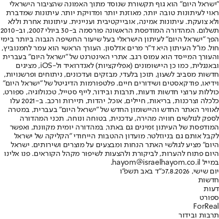
"ישראל היום" הוא גוף תקשורת שנוסד מתוך האמונה שהציבור הישראלי
ראוי לעיתונות טובה יותר, מאוזנת יותר ומדויקת יותר. עיתונות שמדברת
ולא צועקת. עיתונות אמינה, אובייקטיבית ועניינית. עיתונות אחרת וללא
תשלום. המהדורה המודפסת הראשונה פורסמה ב-30 ביולי 2007, וב-2010
הפך "ישראל היום" לעיתון הישראלי בעל שיעור החשיפה הגבוה ביותר בימי
חול. מו"ל העיתון היא ד"ר מרים אדלסון. העורך הראשי הוא עמר לחמנוביץ,
והעורך המייסד הוא עמוס רגב. אתרי האינטרנט של "ישראל היום" בעברית
ובאנגלית, כמו כן היישומונים (אפליקציות) לאנדרואיד ול-iOS, מציגים
חדשות מסביב לשעון, תוכן בלעדי, מבזקים ועדכונים, ניתוחים ופרשנויות,
וידיאו, פודקאסטים ושידורים חיים. פלטפורמות הדיגיטל של "ישראל היום"
כוללות ערוצי חדשות ודעות, תרבות ובידור, לייף סטייל, טכנולוגיה, ספורט,
כלכלה וצרכנות, בריאות, חיילים, אוכל, יהדות, תיירות ורכב. ב-2021 עלו
לאוויר האתר החדש והיישומון החדש של "ישראל היום" בעברית, במטרה
לספק לגולשים חוויה מהירה, עדכנית, בטוחה ונוחה. תכני המהדורה
המודפסת של העיתון זמינים גם באתר, במהדורה יומית מקוונת, ואפשר
לקבל אותם גם בניוזלטר. מועדון ההטבות הייחודי "הקליקה של ישראל
היום" מציע לגולשי האתר הנחות ומבצעים על מוצרים ושירותים. ישראל
היום פתוח להערות, לביקורת ולהצעות לשיפור מקהל הקוראים. פנו אלינו
במייל hayom@israelhayom.co.il.
יום שישי, 7.8.2026
כ"ד באב תשפ"ו
חדשות
דעות
ספורט
ForReal
תרבות ובידור