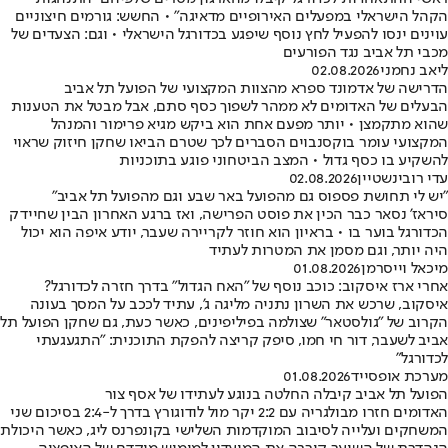
הקהל הישראלי במפעלים האירופיים מדאיגה" • החשש: גורמים חיצוניים
עוינים ינסו להפעיל לחץ נוסף שיפגע בכדורגל הישראלי • וגם: הצעדים של
מכבי תל אביב נגד הפורעים
ליאב נחמני
02.08.2026
הדרישה של אדמונד ספרא מהצוות המקצועי של הפועל תל אביב
הבעלים של האדומים לא ממהר לשפוך כסף סתם, אבל מבטל את הטענות
שהוא מתקמצן • יותר מפעם אחת הוא ביקש מגיא פרימור והמנהל
המקצועי עומר בוקסנבוים הסברים לכך שטרם הביאו שחקן חיזוק שראוי
להשקיע בו כסף גדול • המצב הביטחוני פוגע בתוכניות
עדי רובינשטיין
02.08.2026
"יש לי תחושת פספוס גם מהפועל באר שבע וגם מהפועל תל אביב"
סיראז' נסאר כבר הכין את פוסט הפרישה, ואז ברגע האחרון הבין שחיידק
הכדורגל בוער בו • בראיון הוא חוזר לקריירה שעבר, יודע איפה הוא יכול
היה יותר, וגם מסמן את המטרות לעתיד
מיכאל וייסרמן
01.08.2026
אחרי ארז איסקוב: כוכב נוסף של "האח הגדול" בדרך חזרה לכדורגל?
איסקוב, שרכש את השרון נתניה מליגה ג', עתיד לככב על המסך בעונה
הקרוב של "גולסטאר" שצולמה בפיליפינים, כאשר כעת, גם שחקן הפועל תל
אביב לשעבר, דור חי חמו, סיפק קריצה להפקת התוכנית: "התגעגעתי
לכדורגל"
מערכת אופסייד
01.08.2026
הפועל תל אביב קיבלה החלטה בנוגע לעתידו של אסף צור
האדומים חזרו מבולגריה עם 2:2 יקר מול לודוגורץ בדרך ל-2:4 בסיכום שני
המשחקים ועלייה לסיבוב המוקדמות השלישי בקונפרנס ליג, כאשר היכולת