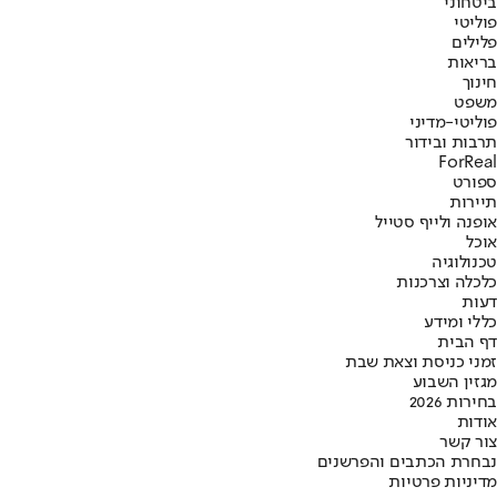
ביטחוני
פוליטי
פלילים
בריאות
חינוך
משפט
פוליטי-מדיני
תרבות ובידור
ForReal
ספורט
תיירות
אופנה ולייף סטייל
אוכל
טכנולוגיה
כלכלה וצרכנות
דעות
כללי ומידע
דף הבית
זמני כניסת וצאת שבת
מגזין השבוע
בחירות 2026
אודות
צור קשר
נבחרת הכתבים והפרשנים
מדיניות פרטיות