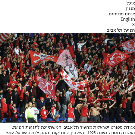
אוכל
מגזין
אנחנו מגייסים
English
X
הפועל תל אביב
אגודת ספורט ישראלית מהעיר תל אביב, המשתייכת לתנועת הפועל.
האגודה נוסדה בשנת 1923, והיא בין הוותיקות והמובילות בישראל. ענפי