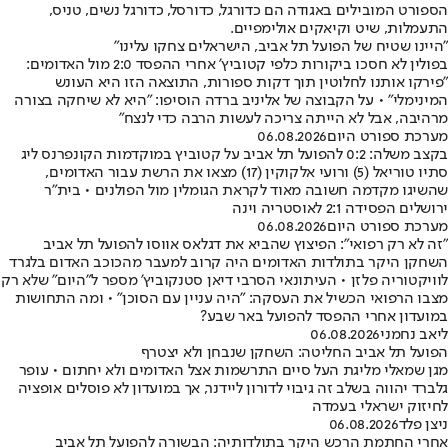
הספורט המובילים באגודה הם כדורגל, כדורסל, כדורגל נשים, טניס,
התעמלות, שיט וקיאקים אולימפיים.
"היינו שטיח של הפועל תל אביב, הישראלים צחקו עלינו"
בפולין לא חסכו ביקורות כלפי קטוביץ' אחרי ההפסד 2:0 מול האדומים:
"פירקו אותנו לחלוטין תוך דקות ספורות, התוצאה הזו היא העונש
המינימלי" • על הקבוצה של אליניב ברדה הוסיפו: "היא לא שיחקה בצורה
מרהיבה, אבל לא הייתה צריכה לעשות הרבה כדי לנצח"
מערכת ספורט היום
06.08.2026
בקצב משלה: 0:2 להפועל תל אביב על קטוביץ במוקדמות הקונפרנס ליג
סתיו טוריאל (5) ורועי אלקוקין (17) מצאו את הרשת עבור האדומים,
שהשיגו מקדמה חשובה מאוד לקראת הגומלין מול הפולנים • בית"ר
ירושלים הפסידה 2:1 לאוסטריה וינה
מערכת ספורט היום
06.08.2026
"זה לא רק רפואי": הפיצוץ שהביא את דגלאס אווסו להפועל תל אביב
השחקן היקר בתולדות האדומים היה קרוב למעבר מהכוכב האדום בלגרד
לוויקטוריה פלזן • העיתונאי הסרבי דיאן סטנקוביץ' מספר ל"היום" שלא רק
מצבו הרפואי הכשיל את העסקה: "היה עניין עם הסוכן" • ומה התחושות
במועדון אחרי ההפסד להפועל באר שבע?
ליאב נחמני
06.08.2026
הפועל תל אביב החליטה: השחקן שנבחן ולא יצטרף
מגן שמאלי מליגת העל סיים התרשמות אצל האדומים ולא יחתום • עופר
גלברד יהווה בשלב זה גיבוי לדורון ליידנר, אך במועדון לא פוסלים אופציה
לחיזוק ישראלי בעמדה
ניצן פלד
06.08.2026
אחרי החתמת הרכש היקר בתולדותיה: הבשורה להפועל תל אביב