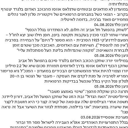
בתולדותיה
במועדון לא מודאגים ובטוחים שדגלאס אווסו מהכוכב האדום בלגרד יצטרף
בקרוב • הגנאי כשל במבחנים הרפואיים של ויקטוריה פלזן לאור נהלים
מחמירים מאוד בצ'כיה, בדומה לאיטליה
ניצן פלד
04.08.2026
"לשחק בהפועל תל אביב זה חלום, לא הסתדרנו בגלל הכסף"
אחרי שחזר לבני סכנין בעקבות תקופה ביפן, חסן חילו שוב יצא לחו"ל -
הפעם לרדניצ'קי 1923 הסרבית • הוא מספר ל"היום" על הבחירה בסרביה
("אין מה להפסיד"), השיחות עם האדומים, האכזבה מכך שטרם זומן
לנבחרת והשאיפה: "מקווה שהגדולות בליגת העל מסתכלות עליי"
ניצן פלד
03.08.2026
במיליוני יורו: שחקן הכוכב האדום בלגרד סיכם בהפועל תל אביב
שחקן הכנף דגלאס אווסו בדרך לאדומים תמורת סכום שיא של 2.2 מיליון
יורו וצפוי להיות אחד מהמשתכרים הבכירים במועדון • המנכ"ל גיא פרימור
המריא לסרביה על מנת לקדם את העסקה • מעבר של הגנאי בן ה-20
לפלזן נפל הקיץ בגלל שנכשל בבדיקות הרפואיות
ניצן פלד
03.08.2026
תרצה כהן שוקלת מהפך: "שינוי באמצע משבר"
פיינליסטית "האח הגדול" ובת הזוג של שחקן הפועל תל אביב, דורון ליידנר,
חשפה אחרי הצילומים שלה עם פאה של קארה קצר כי היא חושבת לקצר
את שיערה במציאות: "אני בדילמה, מפחדת לגזור את השיער אבל זה נראה
פגז"
מערכת אופסייד
03.08.2026
בגלל התפרעויות האוהדים: אופ"א העבירה לישראל מסר חד וברור
ראשי ההתאחדות לכדורגל קיבלו מהארגון מסרים שלפיהם "התנהגות