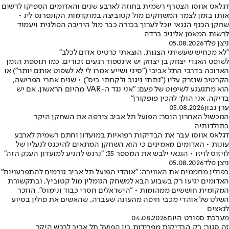
דגלאס אווסו הצטרף רשמית בחוזה לארבע שנים והאדומים הספיקו לרשום
אותו בזמן לצמד המשחקים מול קטוביצה במוקדמות הקונפרנס ליג •
שחקן הכנף הגנאי יוכל לערוך בכורה כבר מול היריבה הפולנית ויעמוד
לרשות המאמן אליניב ברדה
ניצן פלד
05.08.2026
"לא מכחיש שעשיתי הצגות, הוצאתי כרטיס אדום לכלב"
לשופט האגדי יצחק בן יצחק יש אינספור רגעים זכורים, כמו תוספת הזמן
הארוכה בדרבי התל אביבי ("סיני ושייע אמרו לי לא לשפוט אותם יותר") או
הקרטיב שנזרק עליו ("נתתי ניגוב ולקחתי ביס") • שנים אחרי הפרישה,
הוא מתגעגע לשיפוט של פעם: "אני נגד ה-VAR מהיום הראשון, אם יש
בדיקה, אני הולך להכין פופקורן"
ערן נבון
05.08.2026
המכשול האחרון הוסר: הפועל תל אביב צירפה את השחקן היקר
בתולדותיה
דגלאס אווסו עבר את הבדיקות רפואיות במועדון וחתם רשמית לארבע
עונות • האדומים מאמינים כי הוא השחקן המתאים להיכנס לנעליו של
לויזוס לויזו • הגנאי ילבש את המספר 35: "נרגש להגיע למועדון הענק הזה"
ניצן פלד
05.08.2026
בפולין מחממים את האווירה: "אוהדי הפועל תל אביב גורמים להתפרעויות"
האדומים יגיעו רק בשבוע הבא למשחק הגומלין מול קטוביץ', ובתקשורת
המקומית חוששים ממהומות • "הישראלים חסרי כבוד ונימוס", הוזכר
השלט של אוהדי מכבי חיפה מהעונה שעברה, שהאשים את פולין בסיוע
לנאצים
מערכת ספורט היום
04.08.2026
זה סגור: רק הבדיקות מפרידות בין הפועל תל אביב לרכש היקר