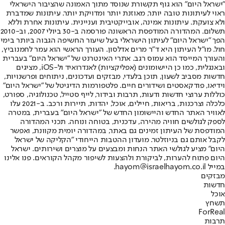
"ישראל היום" הוא גוף תקשורת שנוסד מתוך האמונה שהציבור הישראלי
ראוי לעיתונות טובה יותר, מאוזנת יותר ומדויקת יותר. עיתונות שמדברת
ולא צועקת. עיתונות אמינה, אובייקטיבית ועניינית. עיתונות אחרת וללא
תשלום. המהדורה המודפסת הראשונה פורסמה ב-30 ביולי 2007, וב-2010
הפך "ישראל היום" לעיתון הישראלי בעל שיעור החשיפה הגבוה ביותר בימי
חול. מו"ל העיתון היא ד"ר מרים אדלסון. העורך הראשי הוא עמר לחמנוביץ,
והעורך המייסד הוא עמוס רגב. אתרי האינטרנט של "ישראל היום" בעברית
ובאנגלית, כמו כן היישומונים (אפליקציות) לאנדרואיד ול-iOS, מציגים
חדשות מסביב לשעון, תוכן בלעדי, מבזקים ועדכונים, ניתוחים ופרשנויות,
וידיאו, פודקאסטים ושידורים חיים. פלטפורמות הדיגיטל של "ישראל היום"
כוללות ערוצי חדשות ודעות, תרבות ובידור, לייף סטייל, טכנולוגיה, ספורט,
כלכלה וצרכנות, בריאות, חיילים, אוכל, יהדות, תיירות ורכב. ב-2021 עלו
לאוויר האתר החדש והיישומון החדש של "ישראל היום" בעברית, במטרה
לספק לגולשים חוויה מהירה, עדכנית, בטוחה ונוחה. תכני המהדורה
המודפסת של העיתון זמינים גם באתר, במהדורה יומית מקוונת, ואפשר
לקבל אותם גם בניוזלטר. מועדון ההטבות הייחודי "הקליקה של ישראל
היום" מציע לגולשי האתר הנחות ומבצעים על מוצרים ושירותים. ישראל
היום פתוח להערות, לביקורת ולהצעות לשיפור מקהל הקוראים. פנו אלינו
במייל hayom@israelhayom.co.il.
מבזקים
חדשות
אוכל
תשחץ
ForReal
תרבות