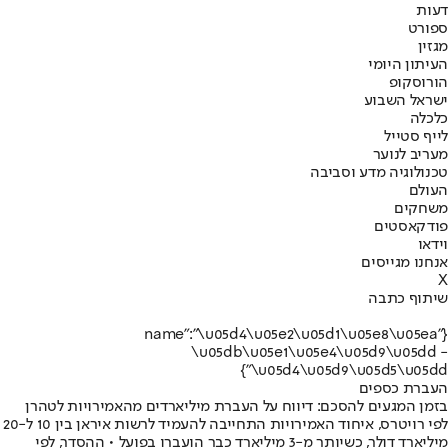
דעות
ספורט
מגזין
העיתון היומי
הורוסקופ
ישראל השבוע
כלכלה
לייף סטייל
מעריב לנוער
טכנולוגיה מדע וסביבה
העולם
משחקים
פודקאסטים
וידאו
אנחנו מגייסים
X
שיתוף כתבה
{"name":"\u05d4\u05e2\u05d1\u05e8\u05ea
\u05db\u05e1\u05e4\u05d9\u05dd -
\u05d4\u05d9\u05d5\u05dd"}
העברת כספים
בזמן המגעים להסכם: דיווח על העברת מיליארדים מהאמירויות לטהרן
לפי רויטרס, איחוד האמירויות התחייבה להעמיד לרשות איראן בין 10 ל-20
מיליארד דולר, כשיותר מ-3 מיליארד כבר הועברו בפועל • ההסדר, לפי