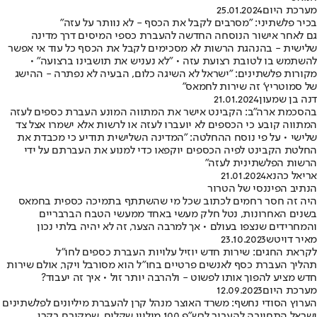
מערכת היום
25.01.2024
בכיר פלשתיני: "מסרבים לקבל את הכסף - לא נוותר על עזה"
גם לאחר אישור הנוסחה החדשה להעברת כספי המיסים דרך מדינה
שלישית - בהנהגת הרשות לא מסכימים לקבל את הכסף כל עוד אי אפשר
להשתמש בו לטובת רצועת עזה • "לא נעניש את תושבינו ברצועה" •
מקורות פלשתינים: "ישראל לא השיגה כלום, הבעיה לא נפתרה - ההישג
של סמוטריץ' זה שירות לחמאס"
דנה בן שמעון
21.01.2024
בהסכמת ארה"ב: הקבינט אישר את המתווה המונע העברת כספים לעזה
המתווה קובע כי הכספים לא יועברו לעזה או לרשות אלא ישמרו אצל צד
שלישי • על פי נוסח ההחלטה: "המדינה השלישית תודיע כי מכבדת את
החלטת הקבינט לפיה הכספים יוקפאו כדי למנוע את העברתם על ידי
הרשות הפלשתינית לעזה"
אריאל כהנא
21.01.2024
הנתיב הפיננסי של הטרור
היה זה חסר רחמים לכתוב שכל מי שהשתתף בתמיכה כספית בחמאס
בשנים האחרונות, נטל חלק מעשי באחד ממעשי הטבח הברבריים
והמחרידים שנצפו בעולם • אך למרבה הצער, זה לא יהיה בלתי נכון
מאיר דויטש
23.10.2023
לקראת החגים: שירות חדש יוזיל עלויות העברת כספים לחו"ל
תהליך העברת כסף לאנשים פרטיים בחו"ל הוא מסורבל ויקר, אולם שירות
חדש מציע להפוך אותו לפשוט - ולהרבה יותר זול • איך זה יעבוד?
מערכת היום
12.09.2023
הערוץ הסודי נחשף: משרד האוצר מנהל קרן להעברת מיליונים לפלשתינים
ישראל התחייבה להעביר לרש"פ 100 מיליון שקלים, שמקורם בקרן