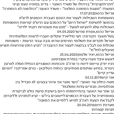
"חוץ־תקציבית" בניהולו של משרד האוצר • בדיון בסוגיה טענו נציגי
המשרד: "מוצגת התמונה המלאה" • משרד האוצר: "ההלוואה לא הוסתרה"
אריאל כהנא
17.07.2022
המשפחות השכולות: לעצור את הסכם העברת הכספים לרש"פ
בהמשך לחשיפת "ישראל היום" על ההסכם עם הרש"פ קוראות המשפחות
השכולות שלא להוציאו לפועל • "ממן את משכורות רוצחי ילדינו"
אריאל כהנא
,
אפרת פורשר
09.05.2020
בשל משבר הקורונה: חצי מיליארד שקלים יועברו לרשות הפלשתינית
ישראל תקדים את תשלומי המיסים שהיא גובה עבור הרשות • משפחות
שכולות פנו לבג"ץ בבקשה לעצור את ההעברה: "הגיע הזמן שהרשות תוציא
מחבלים לחל"ת"
אריאל כהנא
,
יאיר אלטמן
23.04.2020
דאעש איבד מעוז עיקרי במזרח אפגניסטן
הניו יורק טיימס דיווח כי ארה"ב והכוחות האפגניים הנחילו מפלה לארגון
הטרור, בסיוע שותפים מפתיעים: כוחות הטליבאן • גורם אמריקני: "האיום
עדיין קיים"
אור קיש
02.12.2019
משה כחלון שר האוצר: "כשר אוצר אני עיוור צבעים. לא מבדיל בין
אוכלוסיות, מגזרים עדות ומפלגות"
כך אמר שר האוצר בהתייחסותו היום בישיבת סיעת כולנו לביקורת
באופוזיציה על העברת הכספים ליישובים ביו"ש • קרא לנתניהו ולליברמן
לקבל את הצעת ראה"ב לסיוע ו"לסיים את הסאגה"
מערכת היום
20.06.2016
תגיות קשורות