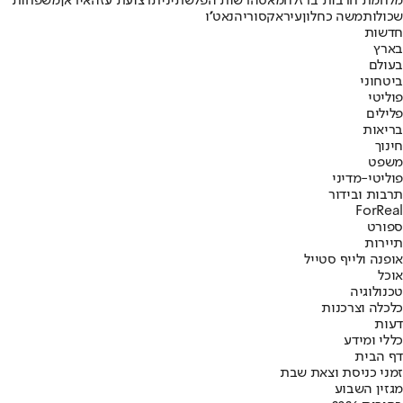
מלחמת חרבות ברזל
חמאס
הרשות הפלשתינית
רצועת עזה
איראן
משפחות
שכולות
משה כחלון
עיראק
סוריה
נאט''ו
חדשות
בארץ
בעולם
ביטחוני
פוליטי
פלילים
בריאות
חינוך
משפט
פוליטי-מדיני
תרבות ובידור
ForReal
ספורט
תיירות
אופנה ולייף סטייל
אוכל
טכנולוגיה
כלכלה וצרכנות
דעות
כללי ומידע
דף הבית
זמני כניסת וצאת שבת
מגזין השבוע