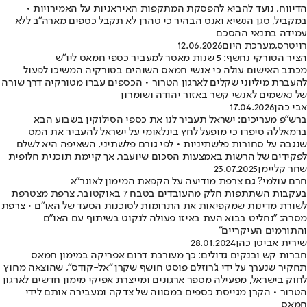
הדיווח, נועד להביא להפסקת המתקפות האיראניות על האמירויות •
במקביל, סגן הנשיא ואנס הבהיר כי טהרן לא תקבל כספים מארה"ב ללא
עמידה בתנאי ההסכם
רויטרס
,
מערכת היום
12.06.2026
הציר הטורקי נחשף: 5 שנות מאסר למעביר כספי חמאס ליו"ש
מכתב האישום עולה כי אנשי חמאס השוהים בטורקיה המשיכו לפעול
להעברת מיליוני שקלים לארגון הטרור • הכספים עברו מטורקיה דרך שורה
של נאשמים לאנשי קשר באזור יהודה ושומרון
אבי כהן
17.04.2026
ברש"פ מעריכים: ישראל תעביר לנו את כספי הסילוקין בשבוע הבא
ברמאללה סיפרו כי מופעל לחץ בינלאומי על ישראל להעביר את המס
שנגבה על סחורות פלשתיניות • לפי גורם פלשתיני, השאיפה היא לשלם
לפקידים של הרשות באמצעות הסכום שיועבר, אך קיימת תוכנית חלופית
שחר קליימן
23.07.2025
חרם עולמי? גם צרפת מודיעה על הקפאת המימון לאונר"א
בעקבות השתתפות חלק מהעובדים בטבח 7 באוקטובר, צרפת מצטרפת
לשורת מדינות שמקפיאות את התרומות לסוכנות הסעד של האו"ם • צרפת
מסרה: "נחליט בבוא העת באיזו פעולה לנקוט בשיתוף עם האו"ם
והתורמים העיקריים"
שירית אביטן כהן
28.01.2024
חברות קש ובנקים גדולים: כך מעורבת דרום אפריקה במימון חמאס
תחקיר שנערך על ידי ג'רוזלם פוסט חושף שקרן "אל-קודס", שהוצאה מחוץ
לחוק בישראל, מפעילה מספר ארגונים ומייצרת אפיקי מימון חדשים לארגון
הטרור • הקרן מגייסת כספים במסווה של צדקה ומעבירה אותם לידי
חמאס