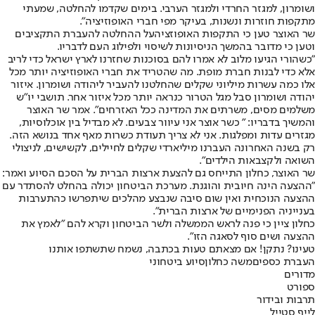
ושומרון, למגזר החרדי ולמגזר הערבי. בימים שקדמו להחלטה, שמעתי
מתקפות חוזרות ונשנות, בעיקר מפי חברי האופוזיציה".
שר האוצר טען כי התקפות האופוזציהעל ההחלטה להעברת התקציבים
וטען כי מדובר בהמשך הניסיונות לשיסוי ולפילוג העם לדבריו.
"כשהורי הגיעו מלוב לא אמרו להם בסוכנות שחזרנו לארץ ישראל כדי לריב
אלא כדי לבנות חברת מופת. מה שהטריד את חברי האופוזיציה יותר מכל
אלו כמה עשרות מיליוני שקלים שהחלטנו להעביר ליהודה ושומרון. איזור
יהודה ושומרון סבל מגל הטרור כנראה יותר מכל איזור אחר. תושבי יו"ש
משלמים מסים, משרתים את המדינה ככל האזרחים". אמר שר האוצר
והמשיך בדבריו: " כשר אוצר אני עיוור צבעים. לא מבדיל בין אוכלוסיות,
מגזרים עדות ומפלגות. אני לא צריך תעודת כשרות מאף אחד בנושא הזה.
רק בשנה האחרונה העברנו מיליארדי שקלים לחיילים, לקשישים, לניצולי
השואה ולקצבאות הילדים".
שר האוצר, כחלון התייחס גם להצעת ארצות הברית על הסכם הסיוע ואמר:
"ההצעה הינה חיובית והוגנת. מערכת הביטחון יכולה בהחלט להסתדר עם
ההצעה הנוכחית ואין שום סיבה שנבצע מהלכים שיתפרשו כהתערבות
בענייניה הפנימיים של ארצות הברית".
כחלון ציין כי פנה לראש הממשלה ולשר הביטחון וקרא להם "לאמץ את
ההצעה ושים סוף לסאגה הזו".
טעינו? נתקן! אם מצאתם טעות בכתבה, נשמח שתשתפו אותנו
העברת כספים
משה כחלון
סיוע ביטחוני
מדורים
ספורט
תרבות ובידור
לייף סטייל