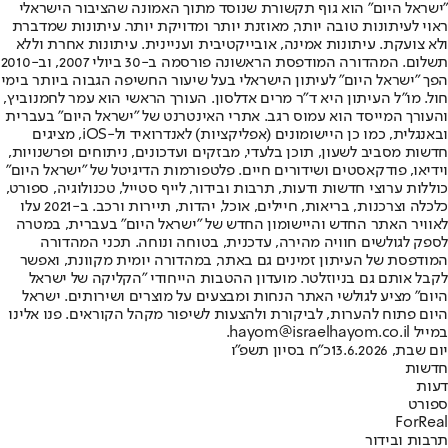
"ישראל היום" הוא גוף תקשורת שנוסד מתוך האמונה שהציבור הישראלי
ראוי לעיתונות טובה יותר, מאוזנת יותר ומדויקת יותר. עיתונות שמדברת
ולא צועקת. עיתונות אמינה, אובייקטיבית ועניינית. עיתונות אחרת וללא
תשלום. המהדורה המודפסת הראשונה פורסמה ב-30 ביולי 2007, וב-2010
הפך "ישראל היום" לעיתון הישראלי בעל שיעור החשיפה הגבוה ביותר בימי
חול. מו"ל העיתון היא ד"ר מרים אדלסון. העורך הראשי הוא עמר לחמנוביץ,
והעורך המייסד הוא עמוס רגב. אתרי האינטרנט של "ישראל היום" בעברית
ובאנגלית, כמו כן היישומונים (אפליקציות) לאנדרואיד ול-iOS, מציגים
חדשות מסביב לשעון, תוכן בלעדי, מבזקים ועדכונים, ניתוחים ופרשנויות,
וידיאו, פודקאסטים ושידורים חיים. פלטפורמות הדיגיטל של "ישראל היום"
כוללות ערוצי חדשות ודעות, תרבות ובידור, לייף סטייל, טכנולוגיה, ספורט,
כלכלה וצרכנות, בריאות, חיילים, אוכל, יהדות, תיירות ורכב. ב-2021 עלו
לאוויר האתר החדש והיישומון החדש של "ישראל היום" בעברית, במטרה
לספק לגולשים חוויה מהירה, עדכנית, בטוחה ונוחה. תכני המהדורה
המודפסת של העיתון זמינים גם באתר, במהדורה יומית מקוונת, ואפשר
לקבל אותם גם בניוזלטר. מועדון ההטבות הייחודי "הקליקה של ישראל
היום" מציע לגולשי האתר הנחות ומבצעים על מוצרים ושירותים. ישראל
היום פתוח להערות, לביקורת ולהצעות לשיפור מקהל הקוראים. פנו אלינו
במייל hayom@israelhayom.co.il.
יום שבת, 13.6.2026
כ"ח בסיון תשפ"ו
חדשות
דעות
ספורט
ForReal
תרבות ובידור