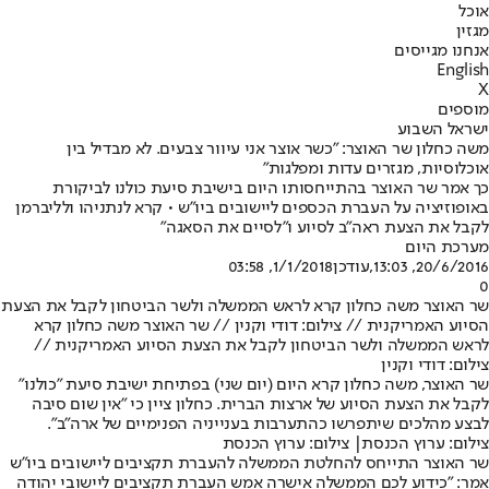
אוכל
מגזין
אנחנו מגייסים
English
X
מוספים
ישראל השבוע
משה כחלון שר האוצר: "כשר אוצר אני עיוור צבעים. לא מבדיל בין
אוכלוסיות, מגזרים עדות ומפלגות"
כך אמר שר האוצר בהתייחסותו היום בישיבת סיעת כולנו לביקורת
באופוזיציה על העברת הכספים ליישובים ביו"ש • קרא לנתניהו ולליברמן
לקבל את הצעת ראה"ב לסיוע ו"לסיים את הסאגה"
מערכת היום
20/6/2016, 13:03
,עודכן
1/1/2018, 03:58
0
שר האוצר משה כחלון קרא לראש הממשלה ולשר הביטחון לקבל את הצעת
הסיוע האמריקנית // צילום: דודי וקנין // שר האוצר משה כחלון קרא
לראש הממשלה ולשר הביטחון לקבל את הצעת הסיוע האמריקנית //
צילום: דודי וקנין
שר האוצר, משה כחלון קרא היום (יום שני) בפתיחת ישיבת סיעת "כולנו"
לקבל את הצעת הסיוע של ארצות הברית. כחלון ציין כי "אין שום סיבה
לבצע מהלכים שיתפרשו כהתערבות בענייניה הפנימיים של ארה"ב".
צילום: ערוץ הכנסת| צילום: ערוץ הכנסת
שר האוצר התייחס להחלטת הממשלה להעברת תקציבים ליישובים ביו"ש
אמר: "כידוע לכם הממשלה אישרה אמש העברת תקציבים ליישובי יהודה