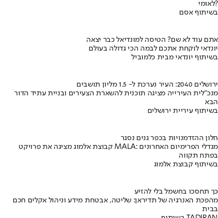
לאומי?
בשיתוף אסם
אתם עוד לא שם? הטיסה למונדיאל כבר יצאה
יונדאי לוקחת אתכם לבמה הכי גדולה בעולם
בשיתוף יונדאי מבית כלמוביל
ירושלים 2040: העיר נערכת ל- 1.5 מליון תושבים
מנכ"לית העירייה מציגה תוכנית להשארת הצעירים ובניית עתיד הדור
הבא
בשיתוף עיריית ירושלים
חלון ההזדמנויות בכפר גנים נסגר
קבוצת אלמוג מציגה את פרויקט MALA: מגדלי הפרימיום האחרונים
בפתח תקווה
בשיתוף קבוצת אלמוג
כך תחסכו בחשמל בלי להזיע
מהפכת האנרגיה של תדיראן: שליטה, אבטחת מידע וניהול אקלים חכם
בבית