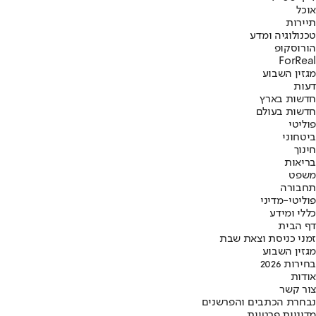
אוכל
תיירות
טכנולוגיה ומדע
הורוסקופ
ForReal
מגזין השבוע
דעות
חדשות בארץ
חדשות בעולם
פוליטי
ביטחוני
חינוך
בריאות
משפט
תחבורה
פוליטי-מדיני
כללי ומידע
דף הבית
זמני כניסת וצאת שבת
מגזין השבוע
בחירות 2026
אודות
צור קשר
נבחרת הכתבים והפרשנים
מדיניות פרטיות