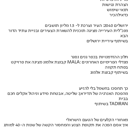
הצהרת נגישות
תנאי שימוש
כדאי
להכיר
ירושלים 2040: העיר נערכת ל- 1.5 מליון תושבים
מנכ"לית העירייה מציגה תוכנית להשארת הצעירים ובניית עתיד הדור
הבא
בשיתוף עיריית ירושלים
חלון ההזדמנויות בכפר גנים נסגר
קבוצת אלמוג מציגה את פרויקט MALA: מגדלי הפרימיום האחרונים
בפתח תקווה
בשיתוף קבוצת אלמוג
כך תחסכו בחשמל בלי להזיע
מהפכת האנרגיה של תדיראן: שליטה, אבטחת מידע וניהול אקלים חכם
בבית
בשיתוף TADIRAN
מאחורי הקלעים של הטעם הישראלי
איך אסם הפכה את תקופת הצנע והמחסור הקשה של שנות ה-40 למותג