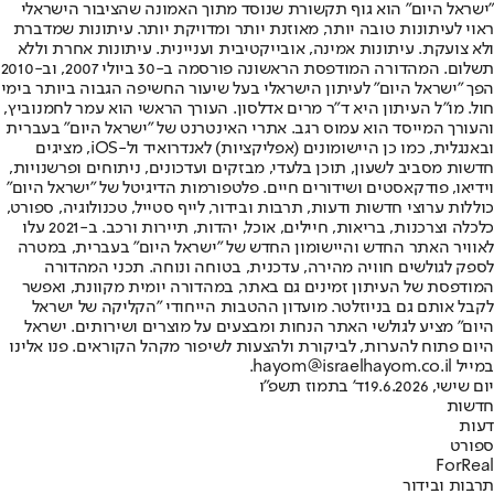
"ישראל היום" הוא גוף תקשורת שנוסד מתוך האמונה שהציבור הישראלי
ראוי לעיתונות טובה יותר, מאוזנת יותר ומדויקת יותר. עיתונות שמדברת
ולא צועקת. עיתונות אמינה, אובייקטיבית ועניינית. עיתונות אחרת וללא
תשלום. המהדורה המודפסת הראשונה פורסמה ב-30 ביולי 2007, וב-2010
הפך "ישראל היום" לעיתון הישראלי בעל שיעור החשיפה הגבוה ביותר בימי
חול. מו"ל העיתון היא ד"ר מרים אדלסון. העורך הראשי הוא עמר לחמנוביץ,
והעורך המייסד הוא עמוס רגב. אתרי האינטרנט של "ישראל היום" בעברית
ובאנגלית, כמו כן היישומונים (אפליקציות) לאנדרואיד ול-iOS, מציגים
חדשות מסביב לשעון, תוכן בלעדי, מבזקים ועדכונים, ניתוחים ופרשנויות,
וידיאו, פודקאסטים ושידורים חיים. פלטפורמות הדיגיטל של "ישראל היום"
כוללות ערוצי חדשות ודעות, תרבות ובידור, לייף סטייל, טכנולוגיה, ספורט,
כלכלה וצרכנות, בריאות, חיילים, אוכל, יהדות, תיירות ורכב. ב-2021 עלו
לאוויר האתר החדש והיישומון החדש של "ישראל היום" בעברית, במטרה
לספק לגולשים חוויה מהירה, עדכנית, בטוחה ונוחה. תכני המהדורה
המודפסת של העיתון זמינים גם באתר, במהדורה יומית מקוונת, ואפשר
לקבל אותם גם בניוזלטר. מועדון ההטבות הייחודי "הקליקה של ישראל
היום" מציע לגולשי האתר הנחות ומבצעים על מוצרים ושירותים. ישראל
היום פתוח להערות, לביקורת ולהצעות לשיפור מקהל הקוראים. פנו אלינו
במייל hayom@israelhayom.co.il.
יום שישי, 19.6.2026
ד' בתמוז תשפ"ו
חדשות
דעות
ספורט
ForReal
תרבות ובידור