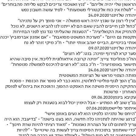
הראשון שלי יהיה אליהם" • "גנץ ואשכנזי צריכים לבקש סליחה מהבוחרים"
• "לשלח אין כוח אלקטורלי משמעותי" • לפיד עושה חשבון נפש
יהודה שלזינגר
24.09.2020
"אין לי רצון עז שגנץ יהיה ראש ממשלה - אני סומך רק על נתניהו"
"כחול לבן חייבים להבין שאם הם לא ייתנו לנו להביא הישגים, לא נוכל
להחזיק את הקואליציה" • "הטענות שהעליתי נגד גנץ לפני הבחירות
תקפות גם היום" • "מערכת המשפט מסואבת" • "אם אמנון אברמוביץ' יכנה
אותי בכינויים, הבייס יאהב אותי יותר" • ח"כ מיקי זוהר לא נח
יהודה שלזינגר
09.07.2020
סער קרא לצירוף ימינה; בנט: "לא רוצים"
הח"כ מהליכוד צייץ: "ימינה קרובה אידאולוגית לליכוד, אין סיבה שהיא
תישאר באופוזיציה" • ח"כ בנט: "לא רוצים להיכנס לממשלה מנופחת"
יהודה שלזינגר
24.06.2020
מותה הצפוי מראש של הציונות המשפטית
בג"ץ הפך לגוף פוליטי לחלוטין, והוא כבר לא סופר את הכנסת • מסכת
החקיקה הימנית משיגה את האפקט ההפוך, והופכת את ביהמ"ש לפוסק
האחרון • פרשנות
עקיבא ביגמן
09.06.2020
בג"ץ שוב לא הפתיע - אבל הימין יכול לבוא בטענות רק לעצמו
איתמר פליישמן
07.06.2020
"היחס של נתניהו כלפינו הוא לא נעים באופן אישי"
"ברגע שהיתה לנתניהו כלה חדשה, הוא בעט בישנה" • "בדיעבד, הוא היה
צריך לחתום לנו על הצהרת נאמנות" • "מאוד רציתי להיות שרת חינוך" •
"כדי שאתמוך בתוכנית הסיפוח צריך לעשות בה שינויים" • "להיות
באופוזיציה זה לא סוף העולם" • לאיילת שקד יש הרבה מה להגיד