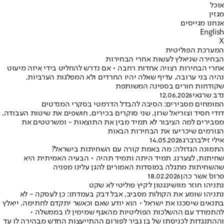
אוכל
מגזין
אנחנו מגייסים
English
X
המערכת הפוליטית
הבחירה שניאלץ לעשות אחרי הבחירות
אחרי הבחירות רצויה אחדות רחבה • אם נדרש להחליט בידי איזה מיעוט
נהיה בני ערובה, עדיף שאלה יהיו החרדים ולא המפלגות הערביות,
שקודחות חורים בספינה המשותפת
נדב שרגאי
12.06.2026
המומחים מסבירים: הסיבה להבדל הדרמטי בסקרי המנדטים
דודי חסיד וצוריאל שרון, שני סוקרים בכירים, חושפים את שיטות העבודה,
מסבירים למה הציבור לא תמיד מבין את התוצאות - ומשרטטים את
הגורמים שיכריעו את הבחירות הבאות
אילי זילברברג
14.05.2026
התמונה הגדולה: מה באמת קורה עם השחיתות בישראל?
שחיתות, לצערנו, תמיד היתה ותמיד תהיה • הבעיה האמיתית היא
שהשחיתות מתגלה במוסדות האמורים להגן עלינו מפניה
פרופ' אשר כהן
18.02.2026
נתניהו חוזר מוושינגטון לקיץ פוליטי לא שקט
נתניהו שומע את הקולות מסביב, אבל דבק בעמדתו: כן לעסקה - לא
בתנאים שיסכנו את ישראל • הוא יודע שאם וכאשר יתקדם לחתימה, ייאלץ
להתמודד עם ההשלכות הפוליטיות מהאגף שמימין לו בממשלה •
וההתנגדות לכניסתו של בן גביר לפורום ההתייעצות החדש מבהירה לו עד