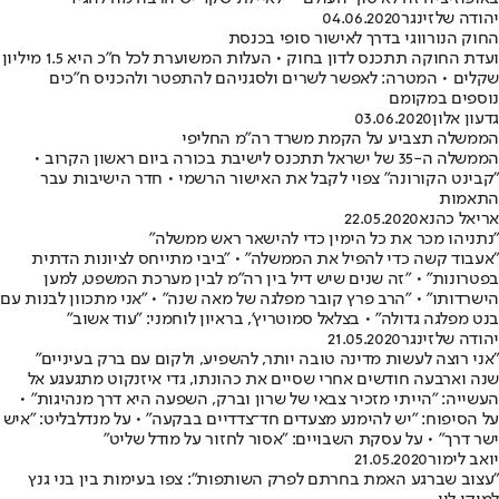
יהודה שלזינגר
04.06.2020
החוק הנורווגי בדרך לאישור סופי בכנסת
ועדת החוקה תתכנס לדון בחוק • העלות המשוערת לכל ח"כ היא 1.5 מיליון
שקלים • המטרה: לאפשר לשרים ולסגניהם להתפטר ולהכניס ח"כים
נוספים במקומם
גדעון אלון
03.06.2020
הממשלה תצביע על הקמת משרד רה"מ החליפי
הממשלה ה-35 של ישראל תתכנס לישיבת בכורה ביום ראשון הקרוב •
"קבינט הקורונה" צפוי לקבל את האישור הרשמי • חדר הישיבות עבר
התאמות
אריאל כהנא
22.05.2020
"נתניהו מכר את כל הימין כדי להישאר ראש ממשלה"
"אעבוד קשה כדי להפיל את הממשלה" • "ביבי מתייחס לציונות הדתית
בפטרונות" • "זה שנים שיש דיל בין רה"מ לבין מערכת המשפט, למען
הישרדותו" • "הרב פרץ קובר מפלגה של מאה שנה" • "אני מתכוון לבנות עם
בנט מפלגה גדולה" • בצלאל סמוטריץ', בראיון לוחמני: "עוד אשוב"
יהודה שלזינגר
21.05.2020
"אני רוצה לעשות מדינה טובה יותר, להשפיע, ולקום עם ברק בעיניים"
שנה וארבעה חודשים אחרי שסיים את כהונתו, גדי איזנקוט מתגעגע אל
העשייה: "הייתי מזכיר צבאי של שרון וברק, השפעה היא דרך מנהיגות" •
על הסיפוח: "יש להימנע מצעדים חד־צדדיים בבקעה" • על מנדלבליט: "איש
ישר דרך" • על עסקת השבויים: "אסור לחזור על מודל שליט"
יואב לימור
21.05.2020
"עצוב שברגע האמת בחרתם לפרק השותפות": צפו בעימות בין בני גנץ