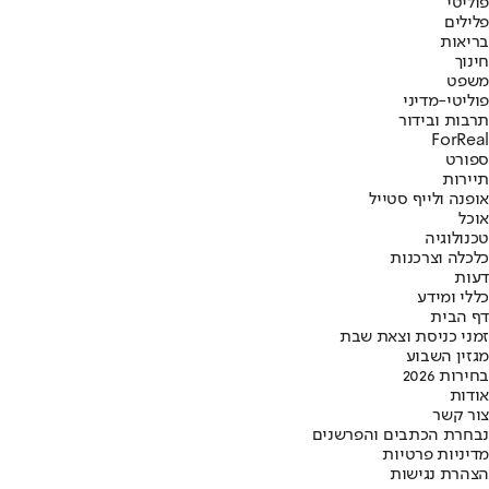
פוליטי
פלילים
בריאות
חינוך
משפט
פוליטי-מדיני
תרבות ובידור
ForReal
ספורט
תיירות
אופנה ולייף סטייל
אוכל
טכנולוגיה
כלכלה וצרכנות
דעות
כללי ומידע
דף הבית
זמני כניסת וצאת שבת
מגזין השבוע
בחירות 2026
אודות
צור קשר
נבחרת הכתבים והפרשנים
מדיניות פרטיות
הצהרת נגישות