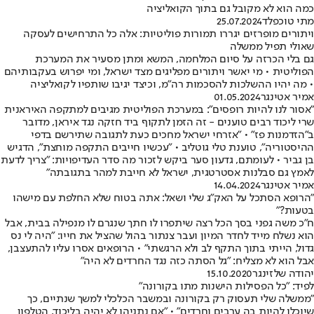
כמה הוא לא מקובל גם בתוך הקואליציה
מתי טוכפלד
25.07.2024
ויתורים מופרזים יגררו תמורות פוליטיות: אלה כל התרחישים לעסקה
שאולי תפיל ממשלה
גם בלי הכרזה על סיום המלחמה, המשא ומתן מסעיר את המערכת
הפוליטית • מי יאשר ויתורים מפליגים מצד ישראל, ומי יפרוש בעקבותיהם
• מה יהיו ההשלכות להסכמות רה"מ, וכיצד יגיבו שותפיו לקואליציה
אמיר אטינגר
01.05.2024
"אסור לנו להיות רופסים": במערכת הפוליטית מגיבים למתקפה האיראנית
שרי ליכוד רבים טוענים - זה הזמן לתקוף ביד חזקה נגד איראן, מדובר
ב"הזדמנות פז" • "אזרחי ישראל מחכים כעת לתגובה שתירשם בדפי
ההיסטוריה", טוענת טלי גוטליב • "עכשיו חייבים התקפה מוחצת", הדגיש
בן גביר • לעומתם, גדעון סער ביקש לזכור מה סדר העדיפויות: "צריך לדעת
לאמץ גם סבלנות אסטרטגית, ישראל לא חייבת למהר בתגובתה"
אמיר אטינגר
14.04.2024
"הרופא הסתכל על האק"ג שלי ושאל: אתה בטוח שלא החלפת עם מישהו
בטעות?"
ח"כ משה גפני בסך הכל רצה שיתפרו לו חתך שנגרם לו מנפילה בבית, אבל
הוא נשלח מייד לחדר המיון ועבר צנתור בהול שהציל את חייו: "היה לי נס
גדול, הייתי בתוך התקף לב ולא הרגשתי" • הרופאים אסרו עליו להתעצבן,
אבל הוא לא מצליח: "גל הסתה כזה נגד החרדים לא היה"
יהודה שלזינגר
15.10.2020
לפיד: "כל הפסילות הישנות מתו בקורונה"
"ממשלה שלי תעסוק רק בקורונה ובמשבר הכלכלי למשך שנתיים, כך
שיוכלו להיות בה ערבים וחרדים" • "אם נתניהו לא יהיה בליכוד, הטלפון