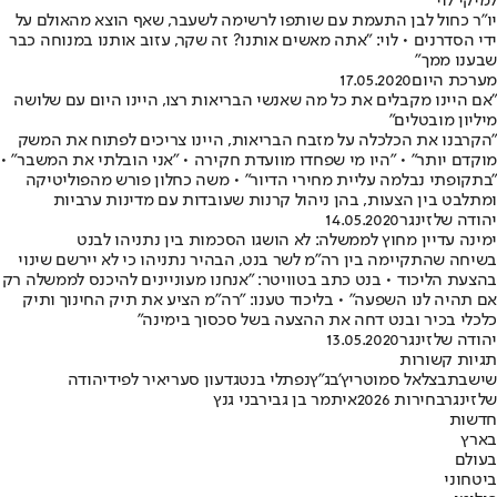
למיקי לוי
יו"ר כחול לבן התעמת עם שותפו לרשימה לשעבר, שאף הוצא מהאולם על
ידי הסדרנים • לוי: "אתה מאשים אותנו? זה שקר, עזוב אותנו במנוחה כבר
שבענו ממך"
מערכת היום
17.05.2020
"אם היינו מקבלים את כל מה שאנשי הבריאות רצו, היינו היום עם שלושה
מיליון מובטלים"
"הקרבנו את הכלכלה על מזבח הבריאות, היינו צריכים לפתוח את המשק
מוקדם יותר" • "היו מי שפחדו מוועדת חקירה • "אני הובלתי את המשבר" •
"בתקופתי נבלמה עליית מחירי הדיור" • משה כחלון פורש מהפוליטיקה
ומתלבט בין הצעות, בהן ניהול קרנות שעובדות עם מדינות ערביות
יהודה שלזינגר
14.05.2020
ימינה עדיין מחוץ לממשלה: לא הושגו הסכמות בין נתניהו לבנט
בשיחה שהתקיימה בין רה"מ לשר בנט, הבהיר נתניהו כי לא יירשם שינוי
בהצעת הליכוד • בנט כתב בטוויטר: "אנחנו מעוניינים להיכנס לממשלה רק
אם תהיה לנו השפעה" • בליכוד טענו: "רה"מ הציע את תיק החינוך ותיק
כלכלי בכיר ובנט דחה את ההצעה בשל סכסוך בימינה"
יהודה שלזינגר
13.05.2020
תגיות קשורות
שישבת
בצלאל סמוטריץ'
בג"ץ
נפתלי בנט
גדעון סער
יאיר לפיד
יהודה
שלזינגר
בחירות 2026
איתמר בן גביר
בני גנץ
חדשות
בארץ
בעולם
ביטחוני