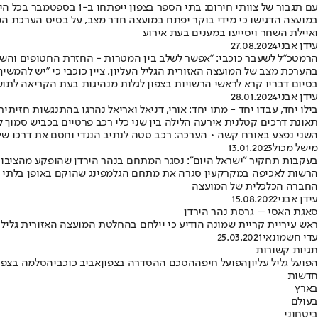
עם תגבור של צוותי חירום: בתי הספר בצפון ייפתחו ב-1 בספטמבר בכל היישובים שלא פונו
במועצה הדגישו כי מידי בוקר יפתח במועצה חדר מצב, על בסיס הערכת המ
ואיילת השחר ויסייעו במענים בעת אירוע
עידן אבני
27.08.2024
הרמטכ"ל לשעבר כוכבי: "אפשר לשלב בין המטרות - החזרת החטופים וה
בהערכת מצב של המועצה האזורית הגליל העליון, ציין כוכבי כי "יש להמשיך 
בסיום דבריו קרא לראשי הרשויות בצפון לגלות מנהיגות בעת הקריאה לתו
עידן אבני
28.01.2024
בילו יחד, עבדו יחד - מתו יחד: אורי, דניאל ואריאל נהרגו בהתנגשות חזיתי
תאונת דרכים קטלנית אירעה הלילה בין שני כלי רכב פרטיים בכביש סמוך ל
השני נפצע באורח קשה • הערכה: רכב סטה לנתיב הנגדי וחסם את דרכו של השני שהג
מישל מכול
13.01.2023
בעקבות תחקיר "ישראל היום": נסגר המתחם בנהר הירדן שהופקע מהציבור
החברה הכלכלית של המועצה
עידן אבני
15.08.2022
סאגת האסי – גרסת נהר הירדן
ראש עיריית קריית שמונה הודיע כי יילחם בהחלטת המועצה האזורית גליל על
עדי חשמונאי
25.03.2021
תגיות קשורות
הפועל גליל עליון
הפועל חיפה
הסכם ההסדרה בצפון
אביב כוכבי
הסלמה בצפו
חדשות
בארץ
בעולם
ביטחוני