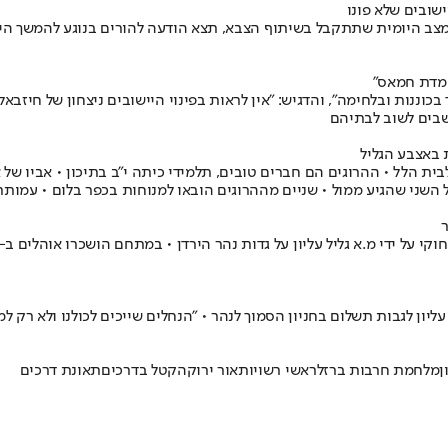
צב היומית שתתקבל בשיתוף הצבא, תצא הודעה להורים בנוגע להמשך היום 
שמדת חמאס"
בכוננות ובלחימה", והדגיש: "אין לראות בפינוי היישובים ניצחון של חיזב
שבים לשוב לבתיהם
ת באצבע הגליל
בית הלל • ההרוגים הם חברים טובים, תלמידי כיתה י"ב בתיכון • אביו ש
יע ממול • שניים מההרוגים הובאו למנוחות בכפר בלום • עמותת "אור ירוק": מתחי
יון לגבות תשלום בחניון הסמוך לנהר • "הנחלים שייכים לכולנו ולא רק למ
ן
מלחמת חרבות ברזל
ראשי רשויות
אור ירוק
הקטל בדרכים
תאונת דרכים