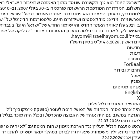
"ישראל היום" הוא גוף תקשורת שנוסד מתוך האמונה שהציבור הישראלי ראוי 
ת
ופרשנויות, וידיאו, פודקאסטים ושידורים חיים. פלטפורמות הדיגיטל של "ישרא
ב-2021 עלו לאוויר האתר החדש והיישומון החדש של "ישראל היום" בע
ואפשר לקבל אותם גם בניוזלטר. מועדון ההטבות הייחודי "הקליקה של ישרא
במייל hayom@israelhayom.co.il.
יום ראשון, 14.6.2026
כ"ט בסיון תשפ"ו
חדשות
דעות
ספורט
ForReal
תרבות ובידור
אוכל
מגזין
אנחנו מגייסים
English
X
המועצה האזורית גליל עליון
היה אוהד מסור: המחווה של הפועל חיפה לעופר (פושקו) מוסקוביץ' ז"ל
הנרצח במשגב עם היה אוהד של הקבוצה מהכרמל, ובכלל היה מוכר בגליל ה
ליאב נחמני
22.03.2026
ראש מועצת הגליל העליון נגד הארכת מימון שהות המפונים: "לא יהיה מי שי
לדברי גיורא זלץ, משפחות שלא יחזרו לביתן במהלך ינואר ימשיכו להתגו
עידן אבני
29.12.2024