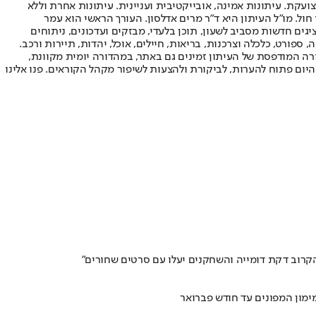
ועקת. עיתונות אמינה, אובייקטיבית ועניינית. עיתונות אחרת וללא
עור החשיפה הגבוה ביותר בימי חול. מו"ל העיתון היא ד"ר מרים אדלסון. העורך הראשי הוא עמר
 והעורך המייסד הוא עמוס רגב. אתרי האינטרנט של "ישראל היום" בעברית ובאנגלית, כמו כן היישומונים (אפליקציות) לאנדרואיד ול-iOS, מציגים חדשות מסביב לשעון, תוכן בלעדי, מבזקים ועדכונים, ניתוחים
, ספורט, כלכלה וצרכנות, בריאות, חיילים, אוכל, יהדות, תיירות ורכב.
דורה המודפסת של העיתון זמינים גם באתר, במהדורה יומית מקוונת,
היום פתוח להערות, לביקורת ולהצעות לשיפור מקהל הקוראים. פנו אלינו
הקרוב דקת דומייה והשחקנים יעלו עם סרטים שחורים"
ימון המפונים עד חודש פברואר