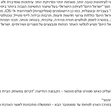
לעיתונות טובה יותר, מאוזנת יותר ומדויקת יותר. עיתונות שמדברת ולא צ
שלום. המהדורה המודפסת הראשונה פורסמה ב-30 ביולי 2007, וב-2010 הפך "ישראל היום" לעיתון הישראלי בעל שי
לחמנוביץ,
ל היום" כוללות ערוצי חדשות ודעות, תרבות ובידור, לייף סטייל, טכנולוגיה
ברית, במטרה לספק לגולשים חוויה מהירה, עדכנית, בטוחה ונוחה. תכני המה
ל היום" מציע לגולשי האתר הנחות ומבצעים על מוצרים ושירותים. ישראל 
עליון כאיש ספורט וצלם מוכשר • הקבוצה הודיעה: "נקיים במשחק הבית 
חזור"
רר במרכז הארץ לפחות עד ספטמבר הבא • הממשלה מתכוונת לאשר הארכת מ