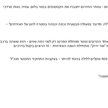
• צוותי החירום יתגברו את הקמפוסים בכפר בלום, עמיר, נאות מרדכי
אללה, מדובר בפעולה מבצעית נכונה ונבונה במטרה להגן על האזרחים" •
ל אחד ההרוגים נפטר ממחלת הסרטן רק לפני כמה שנים • הזוג ששהה ברכב
לת השנה האזרחית - 15 הרוגים בקטל בדרכים
הרשות לאכיפה במקרקעין סגרה את מתחם הגלמפינג שהוקם באופן בלתי חוקי על ידי מ.א גליל עליון על גדות נהר הירדן • במתחם הושכרו אוהלים ב-900 שקלים ללילה בניגוד להיתר • בעקבות התחקיר התפטר מנכ"ל
ועצה"