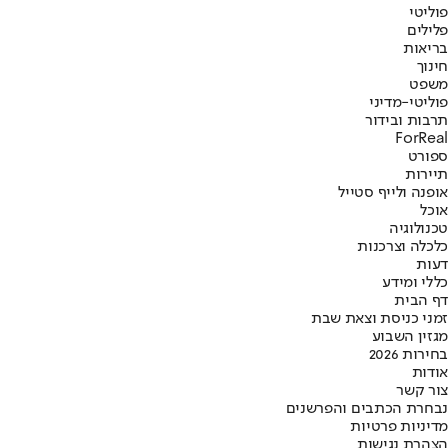
פוליטי
פלילים
בריאות
חינוך
משפט
פוליטי-מדיני
תרבות ובידור
ForReal
ספורט
תיירות
אופנה ולייף סטייל
אוכל
טכנולוגיה
כלכלה וצרכנות
דעות
כללי ומידע
דף הבית
זמני כניסת וצאת שבת
מגזין השבוע
בחירות 2026
אודות
צור קשר
נבחרת הכתבים והפרשנים
מדיניות פרטיות
הצהרת נגישות