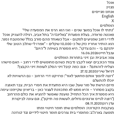
אוכל
מגזין
אנחנו מגייסים
English
X
הומלסים
"נתתי לו אוכל במשך שנים - ואז הוא הרס את המסעדה שלי"
פאנטה פראדה, בעלת מסעדת "באלינג'רה" בתל אביב, רגילה להעניק אוכל
לדרי רחוב שמגיעים למקום • אבל כשאחד מהם סורב בגלל שהמטבח נסגר,
הוא הותיר אחריו נזק של כ-10,000 שקלים • "אמרו לי שהלב הטוב שלי
יתנקם בי - והם צדקו", היא מספרת בשיחה ל"היום"
ענבל חייט
16.06.2026
צפו: אביבית ובן זיני בתחרות הומלסים
צמד הכוכבים יצאו לקבץ נדבות כשהם מחופשים לדרי רחוב - האם מישהו
הצליח לזהותם? • וגם: כמה קיבל זיני הסלב לעומת זיני הקבצן?
דניאל שירין
27.12.2020
"רוצה להפוך אותם מחושך לאור": פרויקט דרי הרחוב - גם הרשויות לא
יוכלו להתעלם
מיזם הרשת של מור שעל, שבו היא מתעדת את חסרי הבית, צבר תאוצה
בקצב מסחרר - והיא ממש לא מתכוונת לעצור כאן • בריאיון שקיימנו עימה
היא מספרת איך הכל התחיל, טוענת שאפשר להוציא את כולם מהרחוב
("רוצה לגייס ארגונים גדולים, לעשות פה תיקון"), וגם עונה לביקורת
עדן רונן
08.11.2020
בעקבות הקורונה: הומלסים שתו חומר חיטוי ומתו
תופעה בארה"ב: מחוסרי בית צורכים חומר חיטוי לידיים נגד קורונה