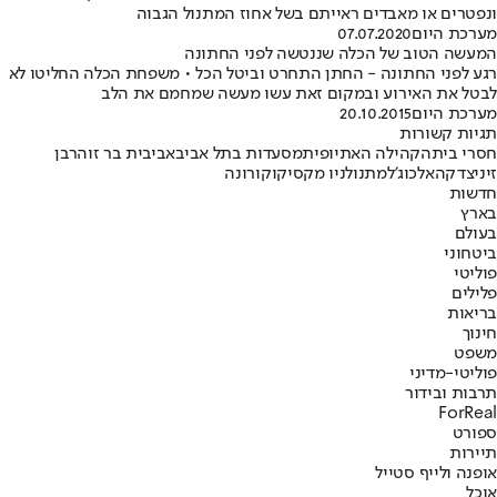
ונפטרים או מאבדים ראייתם בשל אחוז המתנול הגבוה
מערכת היום
07.07.2020
המעשה הטוב של הכלה שננטשה לפני החתונה
רגע לפני החתונה - החתן התחרט וביטל הכל • משפחת הכלה החליטו לא
לבטל את האירוע ובמקום זאת עשו מעשה שמחמם את הלב
מערכת היום
20.10.2015
תגיות קשורות
חסרי בית
הקהילה האתיופית
מסעדות בתל אביב
אביבית בר זוהר
בן
זיני
צדקה
אלכוג'ל
מתנול
ניו מקסיקו
קורונה
חדשות
בארץ
בעולם
ביטחוני
פוליטי
פלילים
בריאות
חינוך
משפט
פוליטי-מדיני
תרבות ובידור
ForReal
ספורט
תיירות
אופנה ולייף סטייל
אוכל