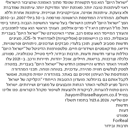
"ישראל היום" הוא גוף תקשורת שנוסד מתוך האמונה שהציבור הישראלי
ראוי לעיתונות טובה יותר, מאוזנת יותר ומדויקת יותר. עיתונות שמדברת
ולא צועקת. עיתונות אמינה, אובייקטיבית ועניינית. עיתונות אחרת וללא
תשלום. המהדורה המודפסת הראשונה פורסמה ב-30 ביולי 2007, וב-2010
הפך "ישראל היום" לעיתון הישראלי בעל שיעור החשיפה הגבוה ביותר בימי
חול. מו"ל העיתון היא ד"ר מרים אדלסון. העורך הראשי הוא עמר לחמנוביץ,
והעורך המייסד הוא עמוס רגב. אתרי האינטרנט של "ישראל היום" בעברית
ובאנגלית, כמו כן היישומונים (אפליקציות) לאנדרואיד ול-iOS, מציגים
חדשות מסביב לשעון, תוכן בלעדי, מבזקים ועדכונים, ניתוחים ופרשנויות,
וידיאו, פודקאסטים ושידורים חיים. פלטפורמות הדיגיטל של "ישראל היום"
כוללות ערוצי חדשות ודעות, תרבות ובידור, לייף סטייל, טכנולוגיה, ספורט,
כלכלה וצרכנות, בריאות, חיילים, אוכל, יהדות, תיירות ורכב. ב-2021 עלו
לאוויר האתר החדש והיישומון החדש של "ישראל היום" בעברית, במטרה
לספק לגולשים חוויה מהירה, עדכנית, בטוחה ונוחה. תכני המהדורה
המודפסת של העיתון זמינים גם באתר, במהדורה יומית מקוונת, ואפשר
לקבל אותם גם בניוזלטר. מועדון ההטבות הייחודי "הקליקה של ישראל
היום" מציע לגולשי האתר הנחות ומבצעים על מוצרים ושירותים. ישראל
היום פתוח להערות, לביקורת ולהצעות לשיפור מקהל הקוראים. פנו אלינו
במייל hayom@israelhayom.co.il.
יום שלישי, 23.6.2026
ח' בתמוז תשפ"ו
חדשות
דעות
ספורט
ForReal
תרבות ובידור