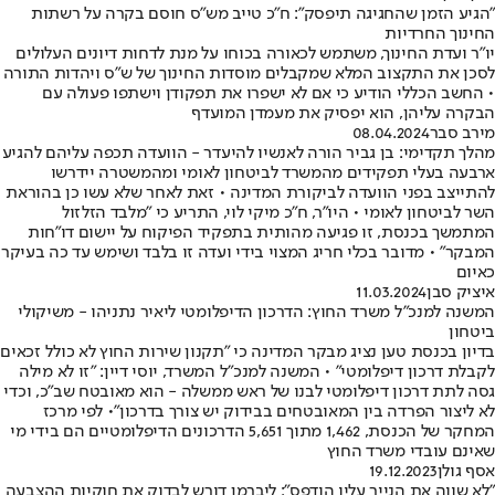
״הגיע הזמן שהחגיגה תיפסק": ח"כ טייב מש"ס חוסם בקרה על רשתות
החינוך החרדיות
יו"ר ועדת החינוך, משתמש לכאורה בכוחו על מנת לדחות דיונים העלולים
לסכן את התקצוב המלא שמקבלים מוסדות החינוך של ש"ס ויהדות התורה
• החשב הכללי הודיע כי אם לא ישפרו את תפקודן וישתפו פעולה עם
הבקרה עליהן, הוא יפסיק את מעמדן המועדף
מירב סבר
08.04.2024
מהלך תקדימי: בן גביר הורה לאנשיו להיעדר - הוועדה תכפה עליהם להגיע
ארבעה בעלי תפקידים מהמשרד לביטחון לאומי ומהמשטרה יידרשו
להתייצב בפני הוועדה לביקורת המדינה • זאת לאחר שלא עשו כן בהוראת
השר לביטחון לאומי • היו"ר, ח"כ מיקי לוי, התריע כי "מלבד הזלזול
המתמשך בכנסת, זו פגיעה מהותית בתפקיד הפיקוח על יישום דו"חות
המבקר" • מדובר בכלי חריג המצוי בידי ועדה זו בלבד ושימש עד כה בעיקר
כאיום
איציק סבן
11.03.2024
המשנה למנכ"ל משרד החוץ: הדרכון הדיפלומטי ליאיר נתניהו - משיקולי
ביטחון
בדיון בכנסת טען נציג מבקר המדינה כי "תקנון שירות החוץ לא כולל זכאים
לקבלת דרכון דיפלומטי" • המשנה למנכ"ל המשרד, יוסי דיין: "זו לא מילה
גסה לתת דרכון דיפלומטי לבנו של ראש ממשלה - הוא מאובטח שב"כ, וכדי
לא ליצור הפרדה בין המאובטחים בבידוק יש צורך בדרכון"• לפי מרכז
המחקר של הכנסת, 1,462 מתוך 5,651 הדרכונים הדיפלומטיים הם בידי מי
שאינם עובדי משרד החוץ
אסף גולן
19.12.2023
"לא שווה את הנייר עליו הודפס": ליברמן דורש לבדוק את חוקיות ההצבעה