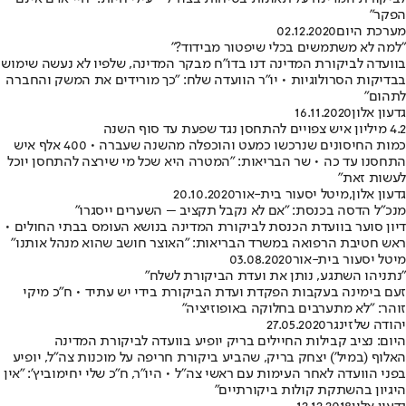
הפקר"
מערכת היום
02.12.2020
"למה לא משתמשים בכלי שיפטור מבידוד?"
בוועדה לביקורת המדינה דנו בדו"ח מבקר המדינה, שלפיו לא נעשה שימוש
בבדיקות הסרולוגיות • יו"ר הוועדה שלח: "כך מורידים את המשק והחברה
לתהום"
גדעון אלון
16.11.2020
4.2 מיליון איש צפויים להתחסן נגד שפעת עד סוף השנה
כמות החיסונים שנרכשו כמעט והוכפלה מהשנה שעברה • 400 אלף איש
התחסנו עד כה • שר הבריאות: "המטרה היא שכל מי שירצה להתחסן יוכל
לעשות זאת"
גדעון אלון
,
מיטל יסעור בית-אור
20.10.2020
מנכ"ל הדסה בכנסת: "אם לא נקבל תקציב – השערים ייסגרו"
דיון סוער בוועדת הכנסת לביקורת המדינה בנושא העומס בבתי החולים •
ראש חטיבת הרפואה במשרד הבריאות: "האוצר חושב שהוא מנהל אותנו"
מיטל יסעור בית-אור
03.08.2020
"נתניהו השתגע, נותן את ועדת הביקורת לשלח"
זעם בימינה בעקבות הפקדת ועדת הביקורת בידי יש עתיד • ח"כ מיקי
זוהר: "לא מתערבים בחלוקה באופוזיציה"
יהודה שלזינגר
27.05.2020
היום: נציב קבילות החיילים בריק יופיע בוועדה לביקורת המדינה
האלוף (במיל') יצחק בריק, שהביע ביקורת חריפה על מוכנות צה"ל, יופיע
בפני הוועדה לאחר העימות עם ראשי צה"ל • היו"ר, ח"כ שלי יחימוביץ': "אין
היגיון בהשתקת קולות ביקורתיים"