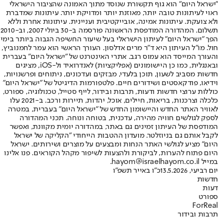
"ישראל היום" הוא גוף תקשורת שנוסד מתוך האמונה שהציבור הישראלי
ראוי לעיתונות טובה יותר, מאוזנת יותר ומדויקת יותר. עיתונות שמדברת
ולא צועקת. עיתונות אמינה, אובייקטיבית ועניינית. עיתונות אחרת וללא
תשלום. המהדורה המודפסת הראשונה פורסמה ב-30 ביולי 2007, וב-2010
הפך "ישראל היום" לעיתון הישראלי בעל שיעור החשיפה הגבוה ביותר בימי
חול. מו"ל העיתון היא ד"ר מרים אדלסון. העורך הראשי הוא עמר לחמנוביץ,
והעורך המייסד הוא עמוס רגב. אתרי האינטרנט של "ישראל היום" בעברית
ובאנגלית, כמו כן היישומונים (אפליקציות) לאנדרואיד ול-iOS, מציגים
חדשות מסביב לשעון, תוכן בלעדי, מבזקים ועדכונים, ניתוחים ופרשנויות,
וידיאו, פודקאסטים ושידורים חיים. פלטפורמות הדיגיטל של "ישראל היום"
כוללות ערוצי חדשות ודעות, תרבות ובידור, לייף סטייל, טכנולוגיה, ספורט,
כלכלה וצרכנות, בריאות, חיילים, אוכל, יהדות, תיירות ורכב. ב-2021 עלו
לאוויר האתר החדש והיישומון החדש של "ישראל היום" בעברית, במטרה
לספק לגולשים חוויה מהירה, עדכנית, בטוחה ונוחה. תכני המהדורה
המודפסת של העיתון זמינים גם באתר, במהדורה יומית מקוונת, ואפשר
לקבל אותם גם בניוזלטר. מועדון ההטבות הייחודי "הקליקה של ישראל
היום" מציע לגולשי האתר הנחות ומבצעים על מוצרים ושירותים. ישראל
היום פתוח להערות, לביקורת ולהצעות לשיפור מקהל הקוראים. פנו אלינו
במייל hayom@israelhayom.co.il.
יום רביעי, 13.5.2026
כ"ו באייר תשפ"ו
חדשות
דעות
ספורט
ForReal
תרבות ובידור