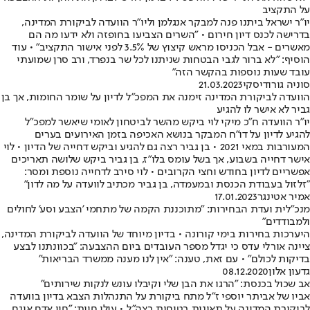
על התקציב
יו"ר ישראל ביתנו פנה למבקר אנגלמן וליו"ר הוועדה לביקורת המדינה,
בדרישה לכנס דיון חירום • "השרים הצביעו בחופזה ולא ידעו מה הם
מאשרים - אבל הכניסו מראש קיצוץ של 3.5% לפני אישור התקציב" • עוד
הוסיף: "לא ברור לגבי הבטחות שניתנו לכל שר בנפרד, ורב סרן שמועתי
עובד שעות נוספות בהקשר הזה"
סוניה גורודיסקי
21.03.2023
הוועדה לביקורת המדינה זימנה את המפכ"ל לדיון על שומר החומות, אך בן
גביר לא אישר לו להגיע
יו"ר הוועדה ח"כ מיקי לוי ביקש מהשר לביטחון לאומי שיאשר למפכ"ל
להגיע לדיון על דו"ח המבקר בנושא האכיפה בזמן האירועים בערים
המעורבות במאי 2021 • בן גביר רצה גם להגיע וביקש דחייה של הדיון • לוי
אישר דחייה בשבוע, אך בשל עומס בלו"ז, בן גביר ביקש שלושה תאריכים
אפשריים לדיון בחודש וחצי הקרובים • לוי סירב לדחייה נוספת ומסר:
"זלזול בעבודת הכנסת ובמעמדה, בן גביר מכתיב לוועדה על מה לדון"
אמיר אטינגר
17.01.2023
מנכ"לית ועדת הבחירות: "מתוכננת הקמה של מתחמי 'הצבע וסע' לחולים
ולמבודדים"
היערכות בחירות בימי קורונה • בדיון מיוחד של הוועדה לביקורת המדינה,
ציינה אורלי עדס כי יגדל מספר העובדים ביום ההצבעה: "בכוונתנו לבצע
בדיקות לכולם" • עם זאת, טענה: "אין לנו מענה ממשרד הבריאות"
גדעון אלון
08.12.2020
אב שכול בכנסת: "הרגו את הבן שלי וקיבלו עונש לנקות שירותים"
אביו של אביתר יוספי ז"ל מתח ביקורת על התנהלות הצבא בדיון בוועדה
לביקורת המדינה על תאונות בטיחות בצה"ל • עילי חיות: "חיי אדם אינם