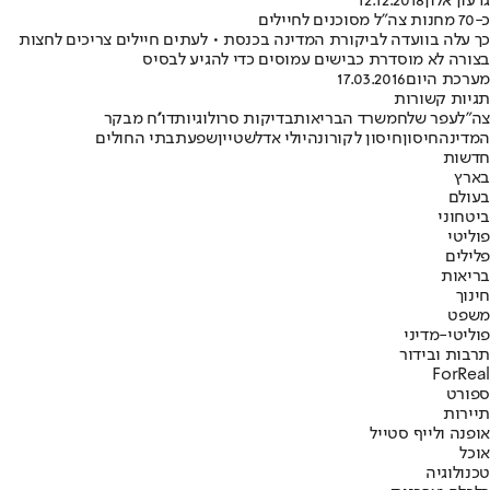
גדעון אלון
12.12.2018
כ-70 מחנות צה"ל מסוכנים לחיילים
כך עלה בוועדה לביקורת המדינה בכנסת • לעתים חיילים צריכים לחצות
בצורה לא מוסדרת כבישים עמוסים כדי להגיע לבסיס
מערכת היום
17.03.2016
תגיות קשורות
צה"ל
עפר שלח
משרד הבריאות
בדיקות סרולוגיות
דו''ח מבקר
המדינה
חיסון
חיסון לקורונה
יולי אדלשטיין
שפעת
בתי החולים
חדשות
בארץ
בעולם
ביטחוני
פוליטי
פלילים
בריאות
חינוך
משפט
פוליטי-מדיני
תרבות ובידור
ForReal
ספורט
תיירות
אופנה ולייף סטייל
אוכל
טכנולוגיה