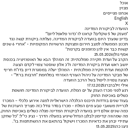
אוכל
מגזין
אנחנו מגייסים
English
X
הוועדה לביקורת המדינה
"מענק של 5 שקלים? קראנו לו 'כדור פלאפל ליום'"
בדיון שנערך היום בוועדה לביקורת המדינה, נעלתה ביקורת קשה נגד
תכנון הממשלה למצב חירום ומצוקת הרשויות המקומיות • "אחרי 6 שנים
קשות כבר אין להן מזומנים בקרנות"
אסף גולן
25.03.2026
הקרב על ועדת חקירה ממלכתית: זה המהלך הבא של האופוזיציה בכנסת
יושב ראש ועדת ביקורת המדינה ח"כ אלון שוסטר צפוי לקדם הצעה
להקמת ועדת חקירה ממלכתית • המהלך יעלה במסגרת דיון בדו"ח חריף
של מבקר המדינה על ניהול העורף האזרחי במלחמת "חרבות ברזל" •
הצעה צפויה ליפול בשל הרכב הוועדה
אילי זילברברג
17.12.2025
רגע לפני מכרז הענק על ים המלח, הוועדה לביקורת המדינה חושפת
כשלים באכיפת החוק
בעוד שנים בודדות תיכנס הכלכלה הישראלית למגה אירוע כלכלי - המכרז
לכריית משאבי טבע מים המלח • מכרז בסדר גודל כזה מצריך היערכות של
כמה שנים אולם דיון בוועדה לביקורת המדינה מגלה כשלים באכיפת החוק,
מה שמהווה קדימון לבלגן הגדול שיגיע במעלה הדרך • נציג כי"ל: "כל שחקן
עתידי יבחן את כדאיות המכרז וישקול בהתאם את ההשתתפות בו".
ניצן כהן
13.05.2025