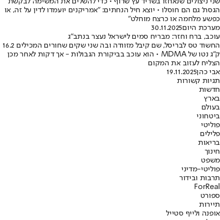
שני ניצולים שנאחזו בשריד עץ שרוף • כדי להשלים את המשימה לבקשת
הגסת' גם הם חוסלו • יוצא חיל הנחתים: "אמריקנים יועמדו לדין על זה, או
כפשע מלחמה או כרצח מוחלט"
מערכת היום
30.11.2025
עוכב, ברח וחזר: מבריח סמים לישראל נעצר בנתב"ג
החשוד טס לבריסל, שם קיבל מזוודה ובה שני שקים שחורים המכילים 16.2
ק"ג נטו של MDMA • הוא עוכב בביקורת הגבולות - אך דקות לאחר מכן
הצליח לעזוב את המקום
אבי כהן
19.11.2025
תגיות קשורות
חדשות
בארץ
בעולם
ביטחוני
פוליטי
פלילים
בריאות
חינוך
משפט
פוליטי-מדיני
תרבות ובידור
ForReal
ספורט
תיירות
אופנה ולייף סטייל