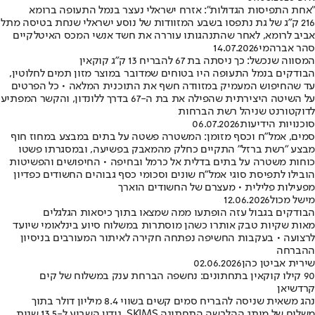
"אחת התפיסות הגדולות": אזרח ישראלי נעצר בנמל התעופה ברומא
216 ק"ג של גת נתפסו בשבע המזוודות של נוסע ישראלי שנחת בטיסה מתל
אביב לרומא, לאחר שהתנהגותו עוררה את חשד אנשי המכס האיטלקיים
סהר אברהמי
14.07.2026
המסווה שנכשל: כך ניסתה בת 67 להבריח 13 ק"ג קוקאין
הבודקים בנמל התעופה היו בטוחים שמדובר במוצר מזון תמים לחלוטין,
עד שהחיפוש המעמיק במזוודה חשף את התוכנית המלאה • כל הפרטים
על השיטה היצירתית שהפילה את בת ה-67 בדרך ללונדון, והקשר המפתיע
לדוקטורנט שניהל רשת הברחות
סוכנויות הידיעות
06.07.2026
סמים, אמל"ח וכסף מזומן: המשטרה פשטה על בתים במבצע במחוז חוף
מבצע "רשת ברזל" התקיים כחלק מהמאבק בפשיעה, ובמסגרתו פשטו
כוחות משטרה על בתים בדלית אל כרמל ובחיפה • החיפושים והפשיטות
הובילו לתפיסת סוגי אמל"ח שונים וסכומי כסף גבוהים החשודים כפדיון
מפעילות פלילית • מעצרם של החשודים הוארך
מישל מכול
12.06.2026
הבודקים בגבול עזה הופתעו ממה שמצאו בתוך כיסאות הגלגלים
מאות שקיות טבק אותרו כשהן מוסתרות במשלוח סיוע בינלאומי שיועד
לרצועה • בעקבות החשיפה נפתחה חקירה לאיתור המעורבים בניסיון
ההברחה
שירית אביטן כהן
02.06.2026
90 קילו קוקאין בתחתונים: נחשפה הברחת ענק במשלוח של קים
קרדשיאן
נהג משאית שניסה להבריח סמים קשים בשווי 8.4 מיליון דולר בתוך
משלוח של מותג ההלבשה התחתונה SKIMS, נידון השבוע ל-13.5 שנות