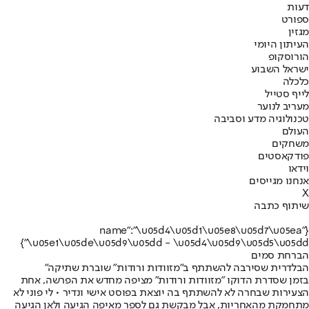
דעות
ספורט
מגזין
העיתון היומי
הורוסקופ
ישראל השבוע
כלכלה
לייף סטייל
מעריב לנוער
טכנולוגיה מדע וסביבה
העולם
משחקים
פודקאסטים
וידאו
אנחנו מגייסים
X
שיתוף כתבה
{"name":"\u05d4\u05d1\u05e8\u05d7\u05ea
\u05e1\u05de\u05d9\u05dd - \u05d4\u05d9\u05d5\u05dd"}
הברחת סמים
הבלדרית שסירבה להשתתף ב"מזוודות ורודות" שוברת שתיקה"
בזמן שסדרת הדוקו "מזוודות ורודות" מציפה מחדש את הפרשה, אחת
הצעירות שבחרה לא להשתתף בה יוצאת בפוסט אישי ונדיר • לי פוני לא
מתחמקת מהאחריות, אבל מבקשת גם לספר מאיפה הגיעה ולאן הגיעה