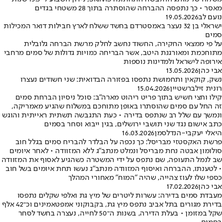
מאסר • כך נתפסה ההברחה שהוסתרה בתוך 28 משטחי בגדים
נועם לב
19.05.2026
ישראלי בן 32 נעצר באמסטרדם בחשד ששלח לארץ חבילות דואר המכילות
סמים
על פי ממצאי החקירה, החשוד נחשב לחלק מרשת הברחה גלובלית
מתוחכמת ומאורגנת היטב, אשר הבריחה כמויות גדולות של סמים מרחבי
אירופה לישראל ולמדינות נוספות
אבי כהן
13.05.2026
נשק, קוקאין ותחמושת נתפסו בפזורה הבדואית: שני חשודים נעצרו
רונית זילברשטיין
15.04.2026
קילו וחצי חשיש בתוך פריט ריהוט מארה"ב: סוכל ניסיון הברחת סמים
זה החל עם סמים שהוסתרו באופן מתוחכם במשלוח שהגיע מאמריקה,
ונמשך עם שלל רב שנתפס בדירה • כעת התגבשה תשתית ראייתית והוגש
כתב אישום נגד שני תושבי ירושלים, בגין ייבוא וסחר בסמים
היאלי יעקבי-הנדלסמן
16.03.2026
פרשת האקסטזי מבריסל: כך נכפה על הבלדר להבריח סמים בגלל חוב
סולומון אבטה נחת מבריסל ונמלט מנתב"ג ללא המזוודה • לאחר איומים
שב לנמל התעופה, שם נתפס על ידי המשטרה כשהגיע לאסוף את המזוודה
• לטענתו, ההברחה ואיסוף המזוודה מנתב"ג נעשו תחת איומים בשל חוב
כספי שלו לעוז צהייה, שהיה "המוח" מאחורי המהלך
אבי כהן
17.02.2026
מעבדת סמים בדירה: עשרות ליטרים של מיץ גת ואלפי שקלים נתפסו
בדירת מגורים בתל אביב נתפס מיץ גת, בקבוקוני אמפטאמינים וכ־42 אלף
שקל במזומן • בעלת הדירה, בשנות ה־50 לחייה, נעצרה בחשד לסחר