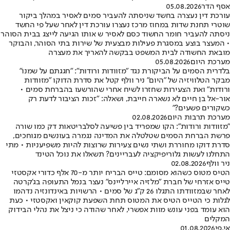
אסף הדר
05.08.2026
עורכת דין נעצרה בחשד שניסתה להעביר סמים לאסיר במהלך ביקור
שוטרי תחנת שדות במחוז מרכז נעצרו עורכת דין לאחר שעל פי החשד
ניסתה להעביר חומר החשוד כסם לאסיר ש אותו הגיעה לייצג בבית הסוהר
• המעצר בוצע במסגרת פעילות מבצעית של שירות בתי הסוהר, והבוקר
מובאת החשודה לבית המשפט בבקשה להאריך את מעצרה
מערכת היום
05.08.2026
בלדרית הסמים על הביקורת נגד "מזוודות ורודות": "חגגתם על שמנו"
מבקר הטלוויזיה של "היום" ניר וולף קטל את סדרת הדוקו "מזוודות
ורודות" ואת הצעירות שחזרו לשיח אחרי שהורשעו בהברחת סמים •
אור-אל בן חיים לא נשארה חייבת, ושאלה: "זכות הציבור לדעת רק
כשקורים פשעים?"
מערכת תרבות היום
02.08.2026
"מזוודות ורודות": הקו שמפריד בין פשיעה לסלבריטאות דק כמו שורה
פרשת הברחת הסמים שטלטלה את המדינה נגמרה בעונשים מגוחכים,
סדרת דוקו מחוררת ושתי נשים צעירות שרוצות להיות משפיעניות • מתי
התחלנו לעשות גלוריפיקציה לעבריינים? תשאלו את נוכל הטינד
ניר וולף
02.08.2026
הטיס מטוס כשהוא מסומם: טייס הבריח יותר מ-70 אלף כדורי אקסטזי
טייס אזרחי של חברת "מלזיה איירליינס" נעצר בנמל התעופה בג'קרטה
לאחר שבמזוודתו התגלו 26 ק"ג של סמים • הרשויות באינדונזיה נדהמו
לגלות כי הטייס הטיס את המטוס תחת השפעת קוקאין ואקסטזי • כעת
הוא עומד בפני עונש מוות אפשרי, לאחר שהודה כי ניצל את נהלי הבידוק
המקלים
אי.פי
01.08.2026