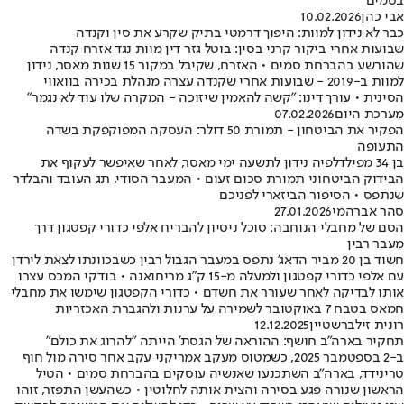
בסמים
אבי כהן
10.02.2026
כבר לא נידון למוות: היפוך דרמטי בתיק שקרע את סין וקנדה
שבועות אחרי ביקור קרני בסין: בוטל גזר דין מוות נגד אזרח קנדה
שהורשע בהברחת סמים • האזרח, שקיבל במקור 15 שנות מאסר, נידון
למוות ב-2019 - שבועות אחרי שקנדה עצרה מנהלת בכירה בוואווי
הסינית • עורך דינו: "קשה להאמין שיזוכה - המקרה שלו עוד לא נגמר"
מערכת היום
07.02.2026
הפקיר את הביטחון - תמורת 50 דולר: העסקה המפוקפקת בשדה
התעופה
בן 34 מפילדלפיה נידון לתשעה ימי מאסר, לאחר שאיפשר לעקוף את
הבידוק הביטחוני תמורת סכום זעום • המעבר הסודי, תג העובד והבלדר
שנתפס • הסיפור הביזארי לפניכם
סהר אברהמי
27.01.2026
הסם של מחבלי הנוחבה: סוכל ניסיון להבריח אלפי כדורי קפטגון דרך
מעבר רבין
חשוד בן 20 מביר הדאג' נתפס במעבר הגבול רבין כשבכוונתו לצאת לירדן
עם אלפי כדורי קפטגון ולמעלה מ-15 ק"ג מריחואנה • בודקי המכס עצרו
אותו לבדיקה לאחר שעורר את חשדם • כדורי הקפטגון שימשו את מחבלי
חמאס בטבח 7 באוקטובר לשמירה על ערנות ולהגברת האכזריות
רונית זילברשטיין
12.12.2025
תחקיר בארה"ב חושף: ההוראה של הגסת' הייתה "להרוג את כולם"
ב-2 בספטמבר 2025, כשמטוס מעקב אמריקני עקב אחר סירה מול חוף
טרינידד, בארה"ב השתכנעו שאנשיה עוסקים בהברחת סמים • הטיל
הראשון שנורה פגע בסירה והצית אותה לחלוטין • כשהעשן התפזר, זוהו