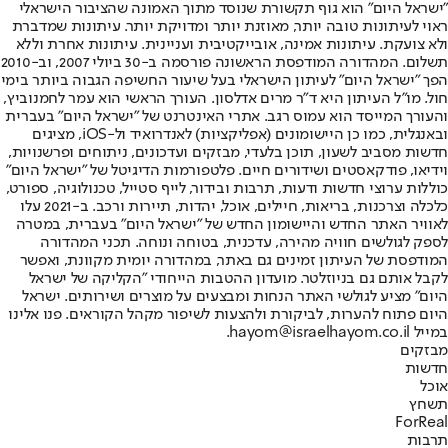
"ישראל היום" הוא גוף תקשורת שנוסד מתוך האמונה שהציבור הישראלי
ראוי לעיתונות טובה יותר, מאוזנת יותר ומדויקת יותר. עיתונות שמדברת
ולא צועקת. עיתונות אמינה, אובייקטיבית ועניינית. עיתונות אחרת וללא
תשלום. המהדורה המודפסת הראשונה פורסמה ב-30 ביולי 2007, וב-2010
הפך "ישראל היום" לעיתון הישראלי בעל שיעור החשיפה הגבוה ביותר בימי
חול. מו"ל העיתון היא ד"ר מרים אדלסון. העורך הראשי הוא עמר לחמנוביץ,
והעורך המייסד הוא עמוס רגב. אתרי האינטרנט של "ישראל היום" בעברית
ובאנגלית, כמו כן היישומונים (אפליקציות) לאנדרואיד ול-iOS, מציגים
חדשות מסביב לשעון, תוכן בלעדי, מבזקים ועדכונים, ניתוחים ופרשנויות,
וידיאו, פודקאסטים ושידורים חיים. פלטפורמות הדיגיטל של "ישראל היום"
כוללות ערוצי חדשות ודעות, תרבות ובידור, לייף סטייל, טכנולוגיה, ספורט,
כלכלה וצרכנות, בריאות, חיילים, אוכל, יהדות, תיירות ורכב. ב-2021 עלו
לאוויר האתר החדש והיישומון החדש של "ישראל היום" בעברית, במטרה
לספק לגולשים חוויה מהירה, עדכנית, בטוחה ונוחה. תכני המהדורה
המודפסת של העיתון זמינים גם באתר, במהדורה יומית מקוונת, ואפשר
לקבל אותם גם בניוזלטר. מועדון ההטבות הייחודי "הקליקה של ישראל
היום" מציע לגולשי האתר הנחות ומבצעים על מוצרים ושירותים. ישראל
היום פתוח להערות, לביקורת ולהצעות לשיפור מקהל הקוראים. פנו אלינו
במייל hayom@israelhayom.co.il.
מבזקים
חדשות
אוכל
תשחץ
ForReal
תרבות