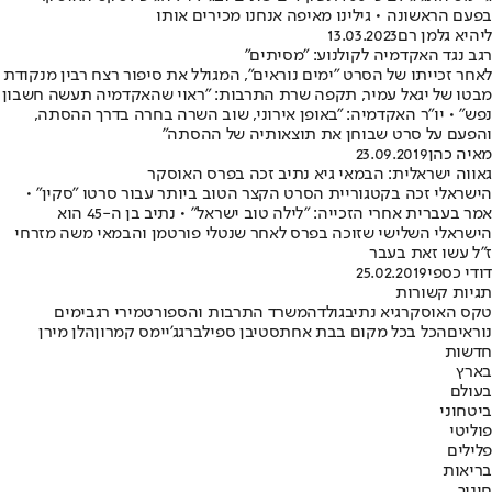
בפעם הראשונה • גילינו מאיפה אנחנו מכירים אותו
ליהיא גלמן רם
13.03.2023
רגב נגד האקדמיה לקולנוע: "מסיתים"
לאחר זכייתו של הסרט "ימים נוראים", המגולל את סיפור רצח רבין מנקודת
מבטו של יגאל עמיר, תקפה שרת התרבות: "ראוי שהאקדמיה תעשה חשבון
נפש" • יו"ר האקדמיה: "באופן אירוני, שוב השרה בחרה בדרך ההסתה,
והפעם על סרט שבוחן את תוצאותיה של ההסתה"
מאיה כהן
23.09.2019
גאווה ישראלית: הבמאי גיא נתיב זכה בפרס האוסקר
הישראלי זכה בקטגוריית הסרט הקצר הטוב ביותר עבור סרטו "סקין" •
אמר בעברית אחרי הזכייה: "לילה טוב ישראל" • נתיב בן ה-45 הוא
הישראלי השלישי שזוכה בפרס לאחר שנטלי פורטמן והבמאי משה מזרחי
ז"ל עשו זאת בעבר
דודי כספי
25.02.2019
תגיות קשורות
טקס האוסקר
גיא נתיב
גולדה
משרד התרבות והספורט
מירי רגב
ימים
נוראים
הכל בכל מקום בבת אחת
סטיבן ספילברג
ג'יימס קמרון
הלן מירן
חדשות
בארץ
בעולם
ביטחוני
פוליטי
פלילים
בריאות
חינוך