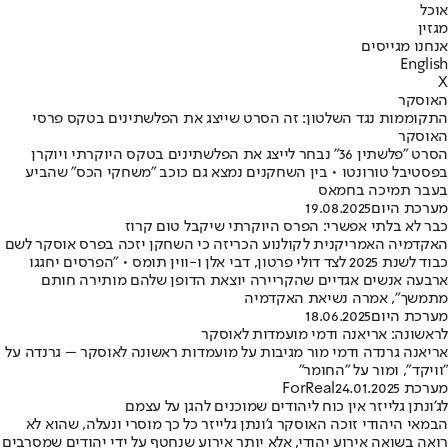
אוכל
מגזין
אנחנו מגייסים
English
X
האוסקר
התקוממות נגד השלטון: זה הסרט שייצג את הפלשתינים בטקס פרסי
האוסקר
הסרט "פלשתין 36" נבחר לייצג את הפלשתינים בטקס היוקרתי ויוקרן
בפסטיבל טורונטו • בין השחקנים נמצא גם כוכב "משחקי הכס" שהביע
בעבר תמיכה בחמאס
מערכת היום
19.08.2025
כבר לא בלתי אפשרי: הפרס היוקרתי שיקבל טום קרוז
האקדמיה האמריקנית לקולנוע הכריזה כי השחקן יזכה בפרס אוסקר לשם
כבוד לשנת 2025 לצד דולי פרטון, דבי אלן ו-ווין תומס • "הפרסים יחגגו
ארבעה אנשים אגדיים שהקריירה יוצאת הדופן שלהם מותירה חותם
מתמשך", אמרה נשיאת האקדמיה
מערכת היום
18.06.2025
לראשונה: אריאנה ודמי מועמדות לאוסקר
אריאנה גרנדה ודמי מור מגיבות על מועמדות ראשונה לאוסקר – גרנדה על
"וויקד", ומור על "החומר"
מערכת ForReal
24.01.2025
לג'ונתן גלייזר אין כוח ליהודים שמוכנים להגן על עצמם
הבמאי היהודי זוכה האוסקר ג'ונתן גלייזר כל כך מוסרי ונעלה, שהוא לא
רואה בשואה אירוע יהודי, אלא יותר אירוע שנחטף על ידי יהודים שמסרבים