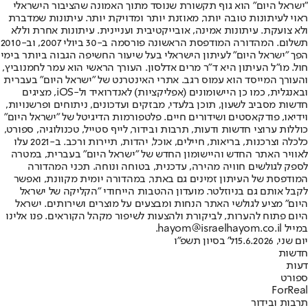
"ישראל היום" הוא גוף תקשורת שנוסד מתוך האמונה שהציבור הישראלי
ראוי לעיתונות טובה יותר, מאוזנת יותר ומדויקת יותר. עיתונות שמדברת
ולא צועקת. עיתונות אמינה, אובייקטיבית ועניינית. עיתונות אחרת וללא
תשלום. המהדורה המודפסת הראשונה פורסמה ב-30 ביולי 2007, וב-2010
הפך "ישראל היום" לעיתון הישראלי בעל שיעור החשיפה הגבוה ביותר בימי
חול. מו"ל העיתון היא ד"ר מרים אדלסון. העורך הראשי הוא עמר לחמנוביץ,
והעורך המייסד הוא עמוס רגב. אתרי האינטרנט של "ישראל היום" בעברית
ובאנגלית, כמו כן היישומונים (אפליקציות) לאנדרואיד ול-iOS, מציגים
חדשות מסביב לשעון, תוכן בלעדי, מבזקים ועדכונים, ניתוחים ופרשנויות,
וידיאו, פודקאסטים ושידורים חיים. פלטפורמות הדיגיטל של "ישראל היום"
כוללות ערוצי חדשות ודעות, תרבות ובידור, לייף סטייל, טכנולוגיה, ספורט,
כלכלה וצרכנות, בריאות, חיילים, אוכל, יהדות, תיירות ורכב. ב-2021 עלו
לאוויר האתר החדש והיישומון החדש של "ישראל היום" בעברית, במטרה
לספק לגולשים חוויה מהירה, עדכנית, בטוחה ונוחה. תכני המהדורה
המודפסת של העיתון זמינים גם באתר, במהדורה יומית מקוונת, ואפשר
לקבל אותם גם בניוזלטר. מועדון ההטבות הייחודי "הקליקה של ישראל
היום" מציע לגולשי האתר הנחות ומבצעים על מוצרים ושירותים. ישראל
היום פתוח להערות, לביקורת ולהצעות לשיפור מקהל הקוראים. פנו אלינו
במייל hayom@israelhayom.co.il.
יום שני, 15.6.2026
ל' בסיון תשפ"ו
חדשות
דעות
ספורט
ForReal
תרבות ובידור