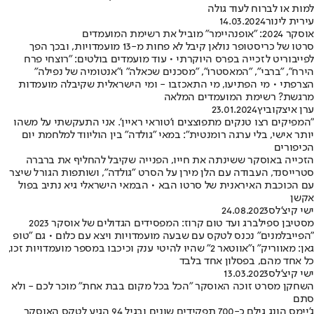
למות או לברוח לעוד גולה
עירית לינור
14.03.2024
אוסקר 2024: "אופנהיימר" מוביל את רשימת המועמדים
סרטו של כריסטופר נולאן קיבל לא פחות מ-13 מועמדויות, ובכך הפך
לפייבוריט לזכייה בפרס היוקרתי • עוד מועמדים בולטים: "רוצחי פרח
הירח", "ברבי", "המאסטרו", "מסכנים שכאלה" ו"אנטומיה של נפילה"
הצרפתי • מי הפתיעו, מי התאכזבו - ומי הישראלית שקיבלה מועמדות
מרגשת? רשימת המועמדים המלאה
ערן איצקוביץ
23.01.2024
"המפיקים רצו טנקים מתפוצצים ו'טוראי ראיין'. אני התעקשתי על משהו
יותר אישי, בלי ערגה רומנטית": במאי "גולדה" בין הוליווד למלחמת יום
הכיפורים
הזכייה באוסקר ששינתה את חייו, הפנייה שקיבל להחליף את ברברה
סטרייסנד, העבודה עם הלן מירן על הסרט "גולדה", ושותפות הגורל שיצר
עם הכוכבת האיראנית של סרטו הבא • הבמאי הישראלי גיא נתיב בפול
אקשן
ישי קיצ'לס
24.08.2023
מסטיבן ספילברג ועד טום קרוז: המפסידים הגדולים של אוסקר 2023
"הפייבלמנים" נכנס לטקס עם שבעה מועמדויות ויצא עם כלום • גם "טופ
גאן: מאווריק" ו"אווטאר 2" שהיו להיטי ענק וכיכבו במספר מועמדויות זכו,
כל אחד מהם, בפסלון אחד בלבד
ישי קיצ'לס
13.03.2023
השחקן מסרט זוכה האוסקר "הכל בכל מקום בבת אחת" מוכר לכם - ולא
סתם
ג'יימס הונג גילם כ-700 תפקידים שונים ובגיל 94 הגיע לטקס האוסקר