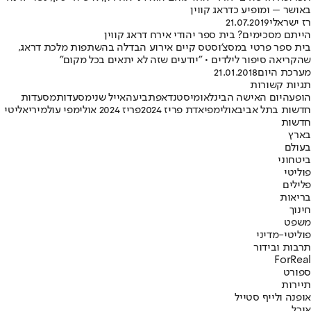
באושר – ומופיע כדראג קווין
רז ישראלי
21.07.2019
הייתם מסכימים? בית ספר יהודי אירח דראג קווין
בית ספר פרטי במסצ'וסטס קיים אירוע הבדלה בהשתפות מלכת דראג,
שהקריאה סיפור לילדים • "יודעים שזה לא יתאים בכל מקום"
מערכת היום
21.01.2018
תגיות קשורות
הופעה
יום האישה הבינלאומי
סטנדאפ
תביעה
אייל שני
מסעדות
מסעדות
חדשות בתל אביב
אולימפיאדת פריז 2024
פריז 2024 אולימפי עולמי
ריאליטי
חדשות
בארץ
בעולם
ביטחוני
פוליטי
פלילים
בריאות
חינוך
משפט
פוליטי-מדיני
תרבות ובידור
ForReal
ספורט
תיירות
אופנה ולייף סטייל
אוכל