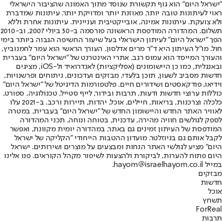
"ישראל היום" הוא גוף תקשורת שנוסד מתוך האמונה שהציבור הישראלי
ראוי לעיתונות טובה יותר, מאוזנת יותר ומדויקת יותר. עיתונות שמדברת
ולא צועקת. עיתונות אמינה, אובייקטיבית ועניינית. עיתונות אחרת וללא
תשלום. המהדורה המודפסת הראשונה פורסמה ב-30 ביולי 2007, וב-2010
הפך "ישראל היום" לעיתון הישראלי בעל שיעור החשיפה הגבוה ביותר בימי
חול. מו"ל העיתון היא ד"ר מרים אדלסון. העורך הראשי הוא עמר לחמנוביץ,
והעורך המייסד הוא עמוס רגב. אתרי האינטרנט של "ישראל היום" בעברית
ובאנגלית, כמו כן היישומונים (אפליקציות) לאנדרואיד ול-iOS, מציגים
חדשות מסביב לשעון, תוכן בלעדי, מבזקים ועדכונים, ניתוחים ופרשנויות,
וידיאו, פודקאסטים ושידורים חיים. פלטפורמות הדיגיטל של "ישראל היום"
כוללות ערוצי חדשות ודעות, תרבות ובידור, לייף סטייל, טכנולוגיה, ספורט,
כלכלה וצרכנות, בריאות, חיילים, אוכל, יהדות, תיירות ורכב. ב-2021 עלו
לאוויר האתר החדש והיישומון החדש של "ישראל היום" בעברית, במטרה
לספק לגולשים חוויה מהירה, עדכנית, בטוחה ונוחה. תכני המהדורה
המודפסת של העיתון זמינים גם באתר, במהדורה יומית מקוונת, ואפשר
לקבל אותם גם בניוזלטר. מועדון ההטבות הייחודי "הקליקה של ישראל
היום" מציע לגולשי האתר הנחות ומבצעים על מוצרים ושירותים. ישראל
היום פתוח להערות, לביקורת ולהצעות לשיפור מקהל הקוראים. פנו אלינו
במייל hayom@israelhayom.co.il.
מבזקים
חדשות
אוכל
תשחץ
ForReal
תרבות