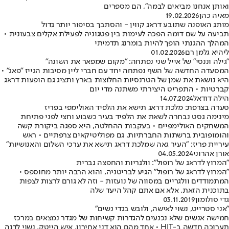
ואותן אנחנו מביאים לבמה", הם מספרים
מאיה כהן
19.02.2026
מותג האופנה שתובע דראג קווין - והסתבך בסיפור יותר גדול
תביעה על שם דומה הפכה לעימות בין פטגוניה לפעילת אקלים צבעונית •
המהלך ההגנתי הופך להיות בומרנג תדמיתי
ליהיא גלמן רם
01.02.2026
"גילה וננסי" של אייל שני נפתחה: "מקום שמפאר את השונה"
המסעדה החדשה של השף נפתחה יחד עם חברי ליין מסיבות הגייז "פאג" •
היא נושאת את שמן של הטרנסיות החלוצות בארץ ותציג גם הופעות דראג
קברטיות • התפריט היצירתי משתנה מדי יום
הילה דודאל
14.07.2024
סערה בצרפת: מלכת דראג תישא את הלפיד האולימפי בפריז
מינימה גסט נבחרה לשאת את הלפיד בעיר כשבוע וחצי לפני פתיחת
המשחקים האולימפיים • בעקבות ההחלטה, היא ספגה ביקורת קשה
והומופובית ברשתות החברתיות, גם מפוליטיקאים צרפתיים • ראש
עיריית פריז: "העיר גאה שמלכת דראג תישא את ערכי השלום והאנושיות"
אורן אהרוני
04.05.2024
"המרוץ לדראג של רופול": וולגריות והחפצה גברית
"המרוץ לדראג של רופול" הגיע לבריטניה, והוא הרבה יותר מחוספס •
המתמודדים וולגריים במסווה של נועזות - וזה לא גורם לרצות לצפות
בתוכנית הזאת, אלא אם אתם קהל היעד שלה
גדי סולומון
03.11.2019
"אני סטרייט, נשוי לאישה, ולובש בגדי נשים"
חמישה אנשים שלא נכנעים להגדרות קשיחות של מגדר נמצאים במרכז
תערוכה חדשה ב-HIT • אחד מהם הוא דני אחירון, איש הייטק, נשוי לדנה