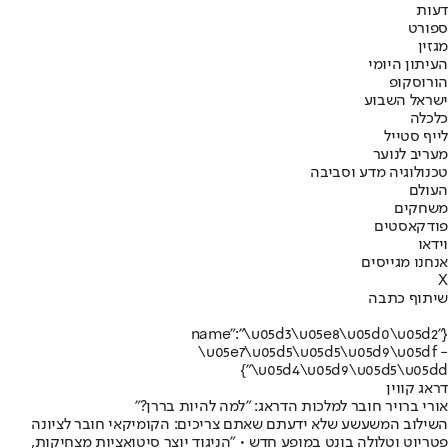
דעות
ספורט
מגזין
העיתון היומי
הורוסקופ
ישראל השבוע
כלכלה
לייף סטייל
מעריב לנוער
טכנולוגיה מדע וסביבה
העולם
משחקים
פודקאסטים
וידאו
אנחנו מגייסים
X
שיתוף כתבה
{"name":"\u05d3\u05e8\u05d0\u05d2
\u05e7\u05d5\u05d5\u05d9\u05df -
\u05d4\u05d9\u05d5\u05dd"}
דראג קווין
אורי ברויר חובר למלכות הדראג: "למה להיות בררן?"
השילוב המשעשע שלא ידעתם שאתם צריכים: הקומיקאי חובר לציונה
פטריוט וטלולה בונט במופע חדש • "הניגוד יוצר סיטואציות מצחיקות,