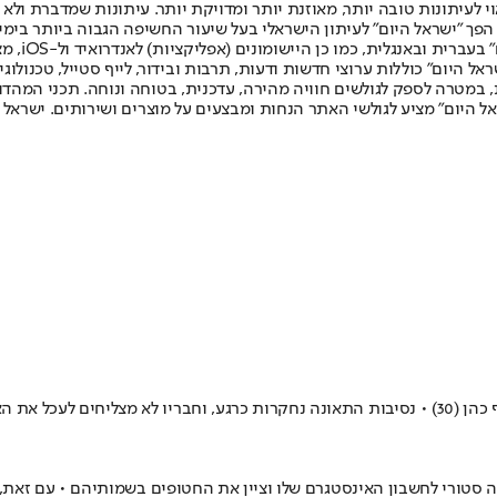
לעיתונות טובה יותר, מאוזנת יותר ומדויקת יותר. עיתונות שמדברת ולא צ
שלום. המהדורה המודפסת הראשונה פורסמה ב-30 ביולי 2007, וב-2010 הפך "ישראל היום" לעיתון הישראלי בעל שי
לחמנוביץ,
ל היום" כוללות ערוצי חדשות ודעות, תרבות ובידור, לייף סטייל, טכנולוגיה
ברית, במטרה לספק לגולשים חוויה מהירה, עדכנית, בטוחה ונוחה. תכני המה
ל היום" מציע לגולשי האתר הנחות ומבצעים על מוצרים ושירותים. ישראל 
אמש נהרג בתאונת דרכים בין אופנוע למונית איש חיי הלילה, התקליטן אסף כהן (30) • נסיבות התאונה נחקר
לה סטורי לחשבון האינסטגרם שלו וציין את החטופים בשמותיהם • עם זאת,