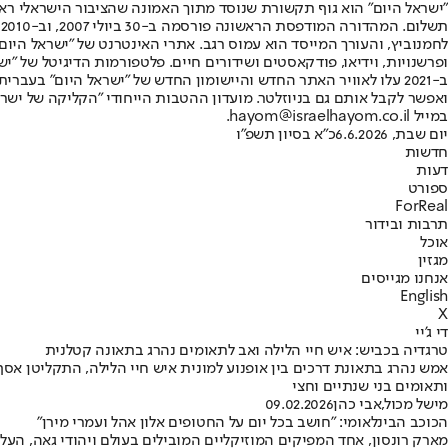
"ישראל היום" הוא גוף תקשורת שנוסד מתוך האמונה שהציבור הישראלי ראוי 
ת
ופרשנויות, וידיאו, פודקאסטים ושידורים חיים. פלטפורמות הדיגיטל של "ישרא
ב-2021 עלו לאוויר האתר החדש והיישומון החדש של "ישראל היום" בע
ואפשר לקבל אותם גם בניוזלטר. מועדון ההטבות הייחודי "הקליקה של ישרא
במייל hayom@israelhayom.co.il.
יום שבת, 6.6.2026
כ"א בסיון תשפ"ו
חדשות
דעות
ספורט
ForReal
תרבות ובידור
אוכל
מגזין
אנחנו מגייסים
English
X
די ג'יי
טרגדיה בכביש: איש חיי הלילה ואב לתאומים נהרג בתאונה קטלנית
ותאומים בני שנתיים וחצי
מישל מכול
,
אבי כהן
09.02.2026
הכוכב הבינלאומי: "חושב בכל יום על החטופים אלון אהל ועמרי מירן"
מארק רונסון, אחד המפיקים המוזיקליים המובילים בעולם ויהודי גאה, הע