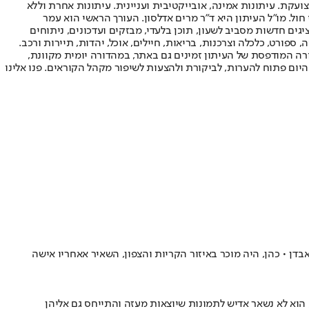
ועקת. עיתונות אמינה, אובייקטיבית ועניינית. עיתונות אחרת וללא
עור החשיפה הגבוה ביותר בימי חול. מו"ל העיתון היא ד"ר מרים אדלסון. העורך הראשי הוא עמר
 והעורך המייסד הוא עמוס רגב. אתרי האינטרנט של "ישראל היום" בעברית ובאנגלית, כמו כן היישומונים (אפליקציות) לאנדרואיד ול-iOS, מציגים חדשות מסביב לשעון, תוכן בלעדי, מבזקים ועדכונים, ניתוחים
, ספורט, כלכלה וצרכנות, בריאות, חיילים, אוכל, יהדות, תיירות ורכב.
דורה המודפסת של העיתון זמינים גם באתר, במהדורה יומית מקוונת,
היום פתוח להערות, לביקורת ולהצעות לשיפור מקהל הקוראים. פנו אלינו
ות כרגע, וחבריו לא מצליחים לעכל את האבדן • כהן, היה מוכר באיזור הקריות והצפון, השאיר אאחריו אישה
 הוא לא נשאר אדיש לתמונות שיוצאות מעזה והתייחס גם אליהן