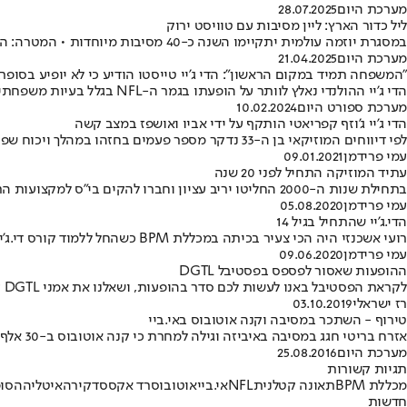
מערכת היום
28.07.2025
ליל כדור הארץ: ליין מסיבות עם טוויסט ירוק
במסגרת יוזמה עולמית יתקיימו השנה כ-40 מסיבות מיוחדות • המטרה: העלאת מודעות לנושאי סביבה וגיוס כספים לארגונים מקומיים • מוביל המיזם: "זה נהדר לאסוף את כולם יחד ולהעלות את המודעות"
מערכת היום
21.04.2025
"המשפחה תמיד במקום הראשון": הדי ג'יי טייסטו הודיע כי לא יופיע בסופרב
הדי ג'יי ההולנדי נאלץ לוותר על הופעתו בגמר ה-NFL בגלל בעיות משפחתיות: "זו הייתה החלטה קשה" • יחליף אותו הדיג'יי קסקייד שיתייצב בהתראה קצרה
מערכת ספורט היום
10.02.2024
הדי ג'יי ג'וזף קפריאטי הותקף על ידי אביו ואושפז במצב קשה
לפי דיווחים המוזיקאי בן ה-33 נדקר מספר פעמים בחזהו במהלך ויכוח שפרץ בין השניים • הרקע לאירוע לא ידוע • לאב אין עבר פלילי
עמי פרידמן
09.01.2021
עתיד המוזיקה התחיל לפני 20 שנה
בתחילת שנות ה-2000 החליטו יריב עציון וחברו להקים בי"ס למקצועות התקלוט. זה הצליח • "אני חוקר חדשנות עד היום", הוא מספר
עמי פרידמן
05.08.2020
הדי.ג'יי שהתחיל בגיל 14
רועי אשכנזי היה הכי צעיר בכיתה במכללת BPM כשהחל ללמוד קורס די.ג'יי • מאז הספיק לתקלט באירועים הכי שווים ובמסיבות פרטיות
עמי פרידמן
09.06.2020
ההופעות שאסור לפספס בפסטיבל DGTL
לקראת הפסטיבל באנו לעשות לכם סדר בהופעות, ושאלנו את אמני DGTL על אילו הופעות הם ממליצים • ליינאפ חלומי - צ'ק
רז ישראלי
03.10.2019
טירוף - השתכר במסיבה וקנה אוטובוס באי.ביי
אזרח בריטי חגג במסיבה באיביזה וגילה למחרת כי קנה אוטובוס ב-30 אלף פאונד • "איביזה הורסת לכם את החיים", כתב בפוסט כשהתפקח • כעת הוא מחפש קונה אם לא תבוטל העסקה
מערכת היום
25.08.2016
תגיות קשורות
מכללת BPM
תאונה קטלנית
NFL
אי.ביי
אוטובוס
רד אקסס
דקירה
איטליה
הסופ
חדשות