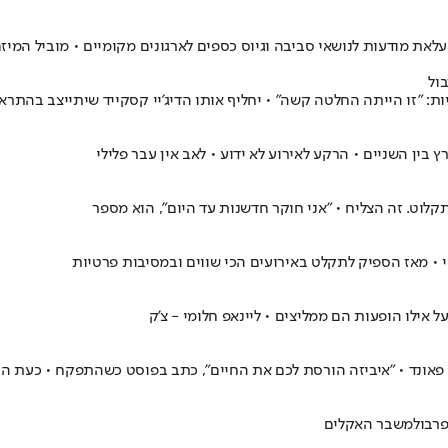
ול
רבול
משבר האקלים