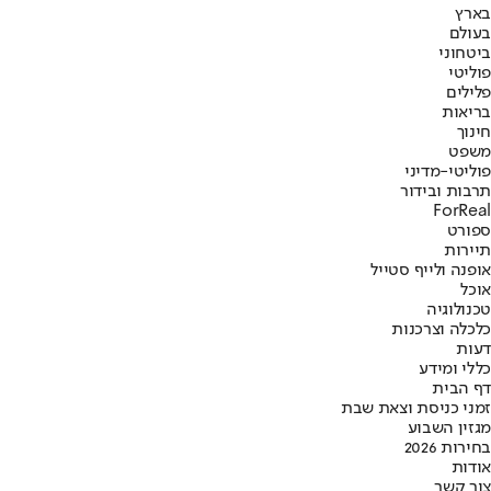
בארץ
בעולם
ביטחוני
פוליטי
פלילים
בריאות
חינוך
משפט
פוליטי-מדיני
תרבות ובידור
ForReal
ספורט
תיירות
אופנה ולייף סטייל
אוכל
טכנולוגיה
כלכלה וצרכנות
דעות
כללי ומידע
דף הבית
זמני כניסת וצאת שבת
מגזין השבוע
בחירות 2026
אודות
צור קשר