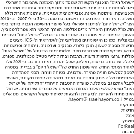
"ישראל היום" הוא גוף תקשורת שנוסד מתוך האמונה שהציבור הישראלי
ראוי לעיתונות טובה יותר, מאוזנת יותר ומדויקת יותר. עיתונות שמדברת
ולא צועקת. עיתונות אמינה, אובייקטיבית ועניינית. עיתונות אחרת וללא
תשלום. המהדורה המודפסת הראשונה פורסמה ב-30 ביולי 2007, וב-2010
הפך "ישראל היום" לעיתון הישראלי בעל שיעור החשיפה הגבוה ביותר בימי
חול. מו"ל העיתון היא ד"ר מרים אדלסון. העורך הראשי הוא עמר לחמנוביץ,
והעורך המייסד הוא עמוס רגב. אתרי האינטרנט של "ישראל היום" בעברית
ובאנגלית, כמו כן היישומונים (אפליקציות) לאנדרואיד ול-iOS, מציגים
חדשות מסביב לשעון, תוכן בלעדי, מבזקים ועדכונים, ניתוחים ופרשנויות,
וידיאו, פודקאסטים ושידורים חיים. פלטפורמות הדיגיטל של "ישראל היום"
כוללות ערוצי חדשות ודעות, תרבות ובידור, לייף סטייל, טכנולוגיה, ספורט,
כלכלה וצרכנות, בריאות, חיילים, אוכל, יהדות, תיירות ורכב. ב-2021 עלו
לאוויר האתר החדש והיישומון החדש של "ישראל היום" בעברית, במטרה
לספק לגולשים חוויה מהירה, עדכנית, בטוחה ונוחה. תכני המהדורה
המודפסת של העיתון זמינים גם באתר, במהדורה יומית מקוונת, ואפשר
לקבל אותם גם בניוזלטר. מועדון ההטבות הייחודי "הקליקה של ישראל
היום" מציע לגולשי האתר הנחות ומבצעים על מוצרים ושירותים. ישראל
היום פתוח להערות, לביקורת ולהצעות לשיפור מקהל הקוראים. פנו אלינו
במייל hayom@israelhayom.co.il.
מבזקים
חדשות
אוכל
תשחץ
ForReal
תרבות