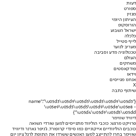
דעות
ספורט
מגזין
העיתון היומי
הורוסקופ
ישראל השבוע
כלכלה
לייף סטייל
מעריב לנוער
טכנולוגיה מדע וסביבה
העולם
משחקים
פודקאסטים
וידאו
אנחנו מגייסים
X
שיתוף כתבה
{"name":"\u05d3\u05d9\u05d5\u05d5\u05d9\u05d3
\u05e9\u05d5\u05d5\u05d9\u05de\u05e8 -
\u05d4\u05d9\u05d5\u05dd"}
דיוויד שווימר
פרויקט מרגש: כוכבי הוליווד מתגייסים למען שורדי השואה
כוכבים הוליוודיים אייקוניים כמו סינדי קרופורד, ג'ניפר גארנר ודיוויד
שווימר בחרו להתייצב למען האנשים ששרדו את התופת לרגל ציון יום