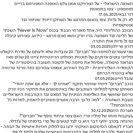
השואה הישראלי • על הפרויקט אמון צלם האופנה המפורסם ברייס
תומפסון • צפו בתמונות
דור גבאי
17.04.2025
לא רק גל גדות: צפו בנאום המרגש של השחקן דיוויד שווימר נגד
אנטישמיות
הכוכב ההוליוודי היה אחד מאורחי הכבוד בכנס "Never Is Now" השנתי
של הליגה נגד השמצה בניו יורק ונשא נאום מרגש • כידוע, באירוע קיבלה
גם גל גדות אות הוקרה
דורון פרידמן
05.03.2025
שני עשורים לסיומה של "חברים": 20 עובדות שלא ידעתם על סדרת הקאלט
מיליוני צופים אדוקים של תוכנית הפולחן הניינטיזית ציינו 20 שנים מאז
הגראנד פינאלה, שסימל את סיומה של תקופה חשובה בהיסטוריה של
הקומדיה הטלוויזיונית • לכבוד האירוע, אספנו עבורכם כמה פרטי טריוויה
שלא בהכרח הכרתם
ענבל חייט
07.05.2024
כוכב "חברים" דיוויד שווימר תוקף: "יאמינו לך - אלא אם אתה יהודי"
השחקן שיתף למיליוני העוקבים שלו באינסטגרם את תחקיר הניו יורק
טיימס שחושף את האלימות המינית של חמאס נגד הקורבנות הישראליים
בשבת השחורה • "למה כל כך הרבה אנשים מסרבים להאמין, למרות כל
הההוכחות?"
מערכת היום
30.12.2023
בעקבות מותו של מת'יו פרי: האם צפוי איחוד נוסף של "חברים"?
ההנחה בקרב יודעי דבר היא כי לצד קטעים של פרי בדמותו של צ'נדלר,
חבריו לקאסט הסיטקום האיקוני ירצו גם לחלוק חוויות אישיות על הבמה •
"הם מאוד נלהבים לחלוק את הזיכרונות האישיים שלהם ולתת לו את