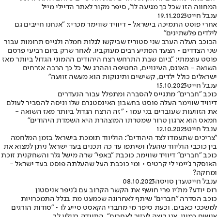
המחווה הזו שכל כך מגיעה לו", סיפר מקור לאתר הדיילי מייל
ענבל חייט
19.11.2023
אחרי פוסט התמיכה בישראל - דיוויד שווימר מכריז: "אנחנו חייבים גם
לילדים פלשתינים"
הכוכב העלה הערב שני סטוריז שביקשו לגלות חמלה ולגייס תרומות עבור
שני הצדדים • הצעד הפתיע רבים מעוקביו, לאחר שרק ביום רביעי פרסם
פוסט עוצמתי: "ביום שבת התרחש רצח היהודים ההמוני הגדול ביותר מאז
השואה - האונס, העינויים, החטיפה וההרג של כל כך הרבה אזרחים
ישראלים כולל ילדים, קשישים ותינוקות הוא מעשה זוועה"
ענבל חייט
15.10.2023
כוכב "חברים" מתגייס להסברה ומתפלל עבור הנעדרים
דיוויד שווימר העלה פוסט בחשבון האינסטגרם שלו וניסה להסביר לעולם
את הזוועות שעוברים בני עמו • "זה הרצח הגדול ביותר מאז השואה -
חמאס הוא ארגון טרור שמטרתו המוצהרת היא השמדת היהודים"
ענבל חייט
12.10.2023
"צריכים שתעמדו לצד היהודים": הוליווד תומכת בישראל בזמן המלחמה
בין כוכבי הוליווד שהעלו ושיתפו עד כה תכנים בעד ישראל ניתן למצוא את
כוכב "חברים" דיוויד שווימר, כוכבת "באפי" שרה מישל גלר והשחקנית זוכת
האוסקר ג'יימי לי קרטיס • ומי כוכבת העל שהעלתה פוסט בעד ישראל -
ומחקה?
ענבל חייט
,
ערן סויסה
08.10.2023
רוס יודע? מת'יו פרי חושף את הקשר הקרוב עם ג'ניפר אניסטון
כוכב הסדרה "חברים" שיתף לאחרונה שכמעט מת בגלל התמכרויות
למשככי כאבים, וכעת סיפר מי מחברי הקאסט סייע לו • "סודות הורגים
אנשים כמוני, אני רוצה לעזור לאחרים", התוודה בגילוי לב