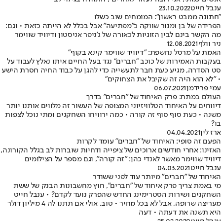
ענבל חייט
23.10.2022
"חתונה ממבט ראשון": המומחים שוב כשלו
הפרידה של בן ומנור שווקה כ"מפתיעה" אבל בכלל לא הייתה כזאת • וגם:
מה הקשר בינם לבין הזוגיות לכאורה של ג'ניפר אניסטון ודיוויד שווימר
ניר וולף
12.08.2021
האמת על מרסל נחשפת: "דיוויד שווימר קינא בקוף"
בעקבות האמירות של כוכב "חברים" נגד בעל החיים איתו נאלץ לעבוד על
סט הסדרה, מגיע כעת חבר לתעשייה כדי להגן על כבוד החיה חסרת הישע
• "לא הוא היה זה שקיבל את הצחוקים"
עמי פרידמן
06.07.2021
העולם במתח: פרק האיחוד של "חברים" בדרך
דיווחים על האיחוד הטלוויזיוני המצופה של העשור זה מלווים אותנו יותר
משנה • כעת סוף סוף זה קורה • כמה ירוויחו השחקנים ומתי נוכל לצפות
בו?
ארז לין
04.04.2021
הפעם זה סופי: האיחוד של "חברים" עומד לקרות
האזינו: אחרי חודשים ארוכים של ציפייה ודחיות שוברות לב בגלל הקורונה,
דיוויד שווימר מאשר לאנדי כהן: "זה קורה", וגם מספר על הצילומים
ענבל חייט
04.03.2021
האיחוד של "חברים" מיותר עוד לפני ששודר
מי באמת צריך פרק איחוד של "חברים", חוץ מחשבונות הבנק של ששת
השחקנים ושירות הסטרימינג החדש שהפרק נועד לקדם? • ענבל חייט
מעריצה שרופה, אבל לא בכל מחיר • טוב, אולי אם תתנו לה 4 מיליון דולר
היא תשנה את דעתה • דעה