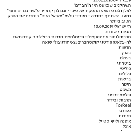
ענבל חייט
25.02.2020
השחקנים שכמעט היו ה"חברים"
לאלן דג'נרס הוצע התפקיד של פיבי • וגם ג'ון קראייר מ"שני גברים וחצי"
כמעט השתתף בסדרה • מיוחד: גולשי "ישראל היום" בוחרים את הפרק
הטוב ביותר
רז ישראלי
10.09.2019
תגיות קשורות
חברים
ג'ניפר אניסטון
מת'יו פרי
מלחמת חרבות ברזל
ליסה קודרו
מאט
לה-בלאנק
קורטני קוקס
חברים25
איחוד
ניצולי שואה
חדשות
בארץ
בעולם
ביטחוני
פוליטי
פלילים
בריאות
חינוך
משפט
פוליטי-מדיני
תרבות ובידור
ForReal
ספורט
תיירות
אופנה ולייף סטייל
אוכל