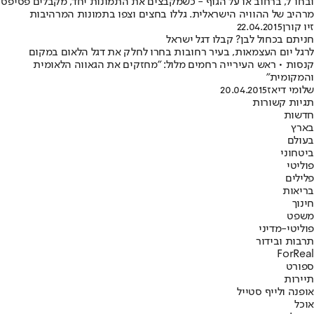
ובחו"ל, ברחוב או על הגוף - כשמקבצים את התמונות יחד, מקבלים פסיפס
מרהיב של ההוויה הישראלית. גללו בחצים וצפו בתמונות המרהיבות
זיו קורן
22.04.2015
חניתם בכחול לבן? קבלו דגל ישראל
לרגל יום העצמאות, בעיר רחובות בחרו לחלק את דגל הלאום במקום
קנסות • ראש העירייה רחמים מלול: "מחזקים את הגאווה הלאומית
והמקומית"
שלומי דיאז
20.04.2015
תגיות קשורות
חדשות
בארץ
בעולם
ביטחוני
פוליטי
פלילים
בריאות
חינוך
משפט
פוליטי-מדיני
תרבות ובידור
ForReal
ספורט
תיירות
אופנה ולייף סטייל
אוכל