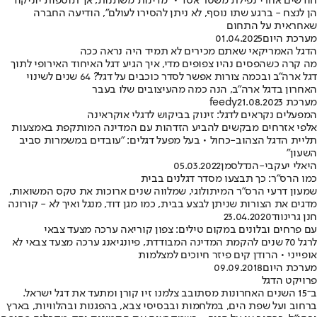
חודשים אחרי נפילת משטר אסד • "מדינות משתנות, אך תוספות יוניקוד
הן לנצח - ברגע שתו נוסף, לא ניתן להסירו לעולם", הודיעה החברה
שאחראית על התחום
מערכת היום
01.04.2025
הדגל האמריקאי שאתם מכירים לא תמיד היה נראה ככה
מה קרה כשהפסים נהיו צפופים מדי, איך הגיע דגל האיחוד האירופי לתוך
דגל ארה"ב ובכמה צורות אפשר לסדר כוכבים על דגל? 64 שנים לשינוי
האחרון בדגל ארה"ב, הנה כמה מהעיצובים שלו בעבר
מערכת feedy
21.08.2023
המפעלים נקראים לדגל: זינוק בביקוש לדגלי אוקראינה
אלפי אזרחים מבקשים להביע הזדהות עם המדינה המותקפת באמצעות
תליית הדגל הצהוב-כחול • בעל מפעל דגלים: "עובדים במשמרות סביב
השעון"
היאלי יעקבי-הנדלסמן
05.03.2022
כמו הרס"ר: כך תבצעו מסדר דגלנים בבית
שמעון דרעי הרס"ר המיתולוגי, שמלווה שנים ארוכות את טקס המשואות,
מדגים את הצורות שניתן לבצע בבית, כמו מגן דוד, מנגל ואיך לא - קורונה
חנן גרינווד
23.04.2020
עם פרחים ובלונים במקום טילים: צפון קוריאה ערכה מצעד צבאי
לרגל 70 שנים להקמת המדינה המבודדת, פיונגיאנג ערכה מצעד צבאי לא
אופייני • הרודן קים פיזר חיוכים למצלמות
מערכת היום
09.09.2018
פרויקט הדגל
ב־15 השנים האחרונות מסתובב צלמנו זיו קורן ומתעד את דגל ישראל.
ברחוב ועל שפת הים, במלחמות ובבסיסי צבא, בהפגנות ובהלוויות, בארץ