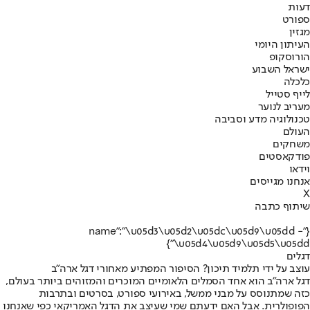
דעות
ספורט
מגזין
העיתון היומי
הורוסקופ
ישראל השבוע
כלכלה
לייף סטייל
מעריב לנוער
טכנולוגיה מדע וסביבה
העולם
משחקים
פודקאסטים
וידאו
אנחנו מגייסים
X
שיתוף כתבה
{"name":"\u05d3\u05d2\u05dc\u05d9\u05dd -
\u05d4\u05d9\u05d5\u05dd"}
דגלים
עוצב על ידי תלמיד תיכון? הסיפור המפתיע מאחורי דגל ארה"ב
דגל ארה"ב הוא אחד הסמלים הלאומיים המוכרים והמזוהים ביותר בעולם,
כזה שמתנוסס על מבני ממשל, באירועי ספורט, בסרטים ובתרבות
הפופולרית. אבל האם ידעתם שמי שעיצב את הדגל האמריקאי כפי שאנחנו