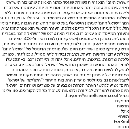
"ישראל היום" הוא גוף תקשורת שנוסד מתוך האמונה שהציבור הישראלי
ראוי לעיתונות טובה יותר, מאוזנת יותר ומדויקת יותר. עיתונות שמדברת
ולא צועקת. עיתונות אמינה, אובייקטיבית ועניינית. עיתונות אחרת וללא
תשלום. המהדורה המודפסת הראשונה פורסמה ב-30 ביולי 2007, וב-2010
הפך "ישראל היום" לעיתון הישראלי בעל שיעור החשיפה הגבוה ביותר בימי
חול. מו"ל העיתון היא ד"ר מרים אדלסון. העורך הראשי הוא עמר לחמנוביץ,
והעורך המייסד הוא עמוס רגב. אתרי האינטרנט של "ישראל היום" בעברית
ובאנגלית, כמו כן היישומונים (אפליקציות) לאנדרואיד ול-iOS, מציגים
חדשות מסביב לשעון, תוכן בלעדי, מבזקים ועדכונים, ניתוחים ופרשנויות,
וידיאו, פודקאסטים ושידורים חיים. פלטפורמות הדיגיטל של "ישראל היום"
כוללות ערוצי חדשות ודעות, תרבות ובידור, לייף סטייל, טכנולוגיה, ספורט,
כלכלה וצרכנות, בריאות, חיילים, אוכל, יהדות, תיירות ורכב. ב-2021 עלו
לאוויר האתר החדש והיישומון החדש של "ישראל היום" בעברית, במטרה
לספק לגולשים חוויה מהירה, עדכנית, בטוחה ונוחה. תכני המהדורה
המודפסת של העיתון זמינים גם באתר, במהדורה יומית מקוונת, ואפשר
לקבל אותם גם בניוזלטר. מועדון ההטבות הייחודי "הקליקה של ישראל
היום" מציע לגולשי האתר הנחות ומבצעים על מוצרים ושירותים. ישראל
היום פתוח להערות, לביקורת ולהצעות לשיפור מקהל הקוראים. פנו אלינו
במייל hayom@israelhayom.co.il.
מבזקים
חדשות
אוכל
תשחץ
ForReal
תרבות