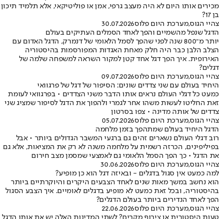
מכירים אותו היום לא היה מעצב גרפי, אמן או פוליטיקאי, אלא תלמיד תיכון
בן 17?
צהיי הגוס
,
מערכת היום פלוס
30.07.2026
הדגל שנפל מהשמיים והפך לאחד הסמלים העתיקים בעולם
יותר מ־800 שנה לפני שהפך לסמל הלאומי של דנמרק, הדגל האדום עם
הצלב הלבן כבר היה חלק מאחת האגדות המפורסמות בהיסטוריה
האירופית. איך הפך דגל אחד קטן למקור השראה למשפחה שלמה של
דגלים?
צהיי הגוס
,
מערכת היום פלוס
09.07.2026
היחיד בעולם עם שני צדדים שונים: הסיפור של דגל של פרגוואי
כמעט כל דגלי העולם נראים אותו הדבר משני הצדדים • בפרגוואי לעומת
זאת החליטו לעשות משהו אחר לגמרי ולהפוך את הדגל לסיפור שמציג שני
צדדים של אותה מדינה • צפו בסרטון
צהיי הגוס
,
מערכת היום פלוס
05.07.2026
הדגל היחיד בעולם שמתהפך בזמן מלחמה
רוב דגלי העולם נשארים זהים גם ברגעי המשבר הגדולים ביותר • אבל
בפיליפינים, הכרזה רשמית על מלחמה משנה לא רק את המציאות, אלא גם
את הדגל • כך הפך הסמל הלאומי גם לאמצעי שמסמן מצב חירום
צהיי הגוס
,
מערכת היום פלוס
30.06.2026
למה כמעט אין סגול בדגלים - ובאיזה דגל הוא כן מופיע?
הוא נחשב במשך מאות שנים לאחד הצבעים היקרים והיוקרתיים ביותר
בהיסטוריה, ובכל זאת כמעט לא מופיע בדגלים לאומיים. איך הצבע הסגול
הפך לאחד הנדירים ביותר בעולם הדגלים?
צהיי הגוס
,
מערכת היום פלוס
22.06.2026
טעות היסטורית או צירוף מקרים? לשתי המדינות האלה יש את אותו הדגל