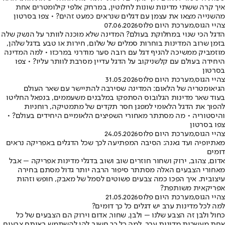
איך קרה ששתי מדינות שונות לחלוטין, במרחק אלפי קילומטרים אחת
מהשנייה מצאו את עצמן עם דגלים שנראים כמעט זהים? • צפו בסרטון
צהיי הגוס
,
מערכת היום פלוס
07.06.2026
הדגל הכי שנוי במחלוקת בעולם? המדינה שלא מוכנה לוותר על הנשק שלה
בזמן שרוב המדינות בוחרות סמלים של שלום, חירות או טבע בדגל שלהן,
מוזמביק ממשיכה להניף דגל עם רובה סער מודרני במרכזו • למה המדינה
היחידה בעולם עם קלשניקוב על הדגל עדיין מסרבת לוותר עליו? • צפו
בסרטון
צהיי הגוס
,
מערכת היום פלוס
31.05.2026
הגיאומטריה של הלאום: המדינה שסירבה להתיישר עם שאר העולם
בעוד שאר מדינות הגלובוס הסתפקו במלבנים משעממים, בנפאל החליטו
להפוך את הדגל הלאומי למפגן חסר תקדים של מתמטיקה, רוחניות
והיסטוריה • מה מסתתר מאחורי השפיצים הלאומיים היחידים בעולם? •
צפו בסרטון
צהיי הגוס
,
מערכת היום פלוס
24.05.2026
מאתיופיה ועד גאנה: הסיבה המפתיעה לכך שכל הדגלים באפריקה נראים
דומים
אדום, צהוב, ירוק ושחור חוזרים שוב ושוב בדגלי מדינות אפריקה – אבל
מאחורי הצבעים האלה מסתתר סיפור הרבה יותר גדול מסתם בחירה
עיצובית. איך הפכו כמה צבעים פשוטים לסמל של מאבק, חופש וזהות
אפריקאית משותפת?
צהיי הגוס
,
מערכת היום פלוס
21.05.2026
למה לכל מדינות ערב יש דגלים כל כך דומים?
כחול ולבן זה הצבע שלנו – ולבן, שחור, אדום וירוק הם הצבעים של כל
אחת מעשרות מדינות ערב. למה כל כך חשוב להן להשתמש באותם צבעים,