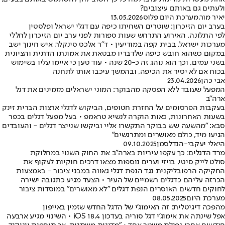
ולעתים גם באותם עיצובים?
יאיר מור
,
מערכת היום פלוס
13.05.2026
בערב יום הזיכרון: שוטרים השחיתו כיפה עם דגלי ישראל ופלסטין
לפי התלונה, האירוע התרחש שעות ספורות לפני ערב יום הזיכרון לחללי
מערכות ישראל, בבית קפה במודיעין • ד"ר אלכס סינקלר, איש חינוך ישב
במקום כשהוא חובש כיפה שלדבריו מבטאת את אמונתו הדתית והציונית
בשני עמים, וכך הוא נוהג זה כ-20 שנה • עוד טען כי איימו עליו בשימוש
בכוח אם לא יסיר את הכיפה, ובהמשך עיכבו אותו לתחנה
אבי כהן
23.04.2026
המפעל שעובד ללא הפסקה מהבוקר: המוני ישראלים מזמינים את דגל
ארה"ב
בעקבות הפרסומים על החזרת חטופים, הביקוש לדגלי ארצות הברית זינק
בשעות האחרונות, כאות הוקרה לנשיא טראמפ • בעל מפעל דגלים בכפר
סבא: "מהשעה שש בבוקר התקשרו אליי וביקשו שנייצר דגלים - והעובדים
הגיעו מיד, כולם מאושרים ומתרגשים"
היאלי יעקבי-הנדלסמן
09.10.2025
מרד הדגלים: כך עקפו עיריות בארה"ב את החוק השנוי במחלוקת
סולט לייק סיטי, בויזי וערים נוספות מצאו דרכים חוקיות לעקוף את
החקיקה הרפובליקנית נגד הנפת דגלי גאווה במבני ציבור - באמצעות
הכרזה עליהם כדגלים רשמיים של העיר • הצעד מגיע כתגובה ישירה
לחוקים חדשים האוסרים הנפת דגלים "לא מאושרים" במוסדות ציבור
מערכת היום
08.05.2025
מהפכה דיגיטלית: זה האימוג'י של הדגל החדש שזמין באייפון
אפל שינתה את אימוג'י דגל סוריה בעדכון iOS 18.4 • השינוי מגיע ארבעה