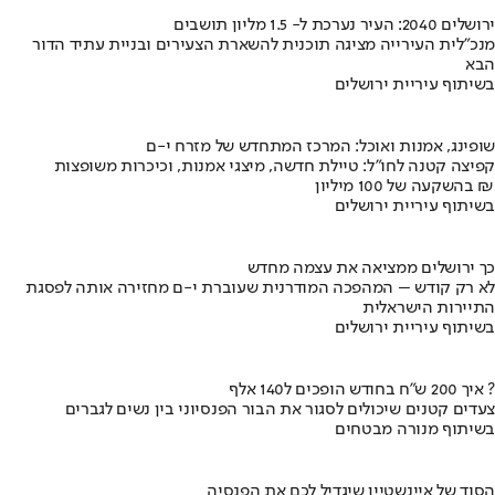
ירושלים 2040: העיר נערכת ל- 1.5 מליון תושבים
מנכ"לית העירייה מציגה תוכנית להשארת הצעירים ובניית עתיד הדור
הבא
בשיתוף עיריית ירושלים
שופינג, אמנות ואוכל: המרכז המתחדש של מזרח י-ם
קפיצה קטנה לחו"ל: טיילת חדשה, מיצגי אמנות, וכיכרות משופצות
בהשקעה של 100 מיליון ₪
בשיתוף עיריית ירושלים
כך ירושלים ממציאה את עצמה מחדש
לא רק קודש – המהפכה המודרנית שעוברת י-ם מחזירה אותה לפסגת
התיירות הישראלית
בשיתוף עיריית ירושלים
איך 200 ש"ח בחודש הופכים ל140 אלף ?
צעדים קטנים שיכולים לסגור את הבור הפנסיוני בין נשים לגברים
בשיתוף מנורה מבטחים
הסוד של איינשטיין שיגדיל לכם את הפנסיה