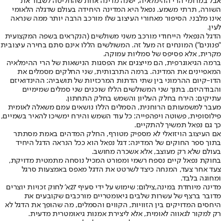
אבל במרומי הרי ההימלאיה, ישנה מדינה אחת שהחליטה לשבור את
השורה, תרתי משמע. נפאל היא המדינה היחידה בעולם שדגלה הלאומי
אינו מלבני. הסיפור מאחורי העיצוב שלו מורכב הרבה יותר ממה שנראה
לעין.
הדגל הנפאלי הייחודי מורכב משני משולשים (הנקראים בשפה המקצועית
"פנונים") המונחים זה מעל זה. המשולשים הללו אינם סתם בחירה עיצובית
מקרית, אלא פסיפס של סמליות עמוקה.
ברמה הגיאוגרפית, הם מייצגים את הפסגות הנישאות של הרי ההימלאיה
המאפיינים את המדינה. ברמה התרבותית, שני החלקים מסמלים את
הדו-קיום ההרמוני בין שתי הדתות המרכזיות של תושביה: ההינדואיזם
והבודהיזם. בתוך שני המשולשים הללו שוכנים שני סמלים שמימיים
עתיקים: הירח בחלק העליון והשמש בחלק התחתון.
מעבר למשמעותם הרוחנית, הסמלים הללו נושאים עמם משאלה לאומית
פילוסופית, פשוטה ויפהפייה: כל עוד השמש והירח ימשיכו להאיר בשמיים,
כך גם נפאל תמשיך להתקיים.
אם העיצוב הויזואלי לא מספיק מטורף, החלק המדהים באמת מסתתר
בתוך ספר החוקים של המדינה: דגל נפאל הוא ככל הנראה הדגל היחיד
בעולם שלא רק מעוצב, אלא אשכרה מחושב.
בחוקת נפאל קיים נספח רשמי ומפורט המכיל נוסחה מתמטית מדויקת,
צעד אחר צעד, המנחה כיצד לשרטט את הדגל מאפס באמצעות סרגל
ומחוגה בלבד.
מדינה מיוחדת במינה,צילום: שימוש על ידי סעיף 27א' לחוק זכויות יוצרים
מדובר ברצף של עשרות שלבים גיאומטריים מורכבים שקובעים את
היחסים המדויקים בין הזוויות, הקווים והסמלים, מה שהופך את הדגל לא
רק למקור לגאווה לאומית, אלא ליצירת אמנות גיאומטרית מדעית.