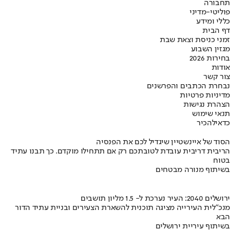
תחבורה
פוליטי-מדיני
כללי ומידע
דף הבית
זמני כניסת וצאת שבת
מגזין השבוע
בחירות 2026
אודות
צור קשר
נבחרת הכתבים והפרשנים
מדיניות פרטיות
הצהרת נגישות
תנאי שימוש
כדאי
להכיר
הסוד של איינשטיין שיגדיל לכם את הפנסיה
הריבית דריבית עובדת לטובתכם רק אם תתחילו מוקדם. כך תבנו עתיד
בטוח
בשיתוף מנורה מבטחים
ירושלים 2040: העיר נערכת ל- 1.5 מליון תושבים
מנכ"לית העירייה מציגה תוכנית להשארת הצעירים ובניית עתיד הדור
הבא
בשיתוף עיריית ירושלים