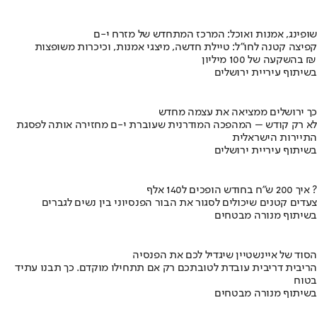
שופינג, אמנות ואוכל: המרכז המתחדש של מזרח י-ם
קפיצה קטנה לחו"ל: טיילת חדשה, מיצגי אמנות, וכיכרות משופצות
בהשקעה של 100 מיליון ₪
בשיתוף עיריית ירושלים
כך ירושלים ממציאה את עצמה מחדש
לא רק קודש – המהפכה המודרנית שעוברת י-ם מחזירה אותה לפסגת
התיירות הישראלית
בשיתוף עיריית ירושלים
איך 200 ש"ח בחודש הופכים ל140 אלף ?
צעדים קטנים שיכולים לסגור את הבור הפנסיוני בין נשים לגברים
בשיתוף מנורה מבטחים
הסוד של איינשטיין שיגדיל לכם את הפנסיה
הריבית דריבית עובדת לטובתכם רק אם תתחילו מוקדם. כך תבנו עתיד
בטוח
בשיתוף מנורה מבטחים