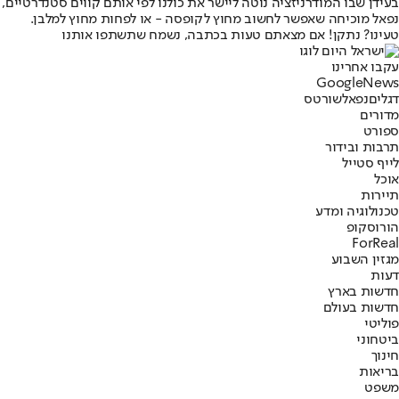
בעידן שבו המודרניזציה נוטה ליישר את כולנו לפי אותם קווים סטנדרטיים,
נפאל מוכיחה שאפשר לחשוב מחוץ לקופסה - או לפחות מחוץ למלבן.
טעינו? נתקן! אם מצאתם טעות בכתבה, נשמח שתשתפו אותנו
עקבו אחרינו
G
o
o
g
l
e
News
דגלים
נפאל
שורטס
מדורים
ספורט
תרבות ובידור
לייף סטייל
אוכל
תיירות
טכנולוגיה ומדע
הורוסקופ
ForReal
מגזין השבוע
דעות
חדשות בארץ
חדשות בעולם
פוליטי
ביטחוני
חינוך
בריאות
משפט