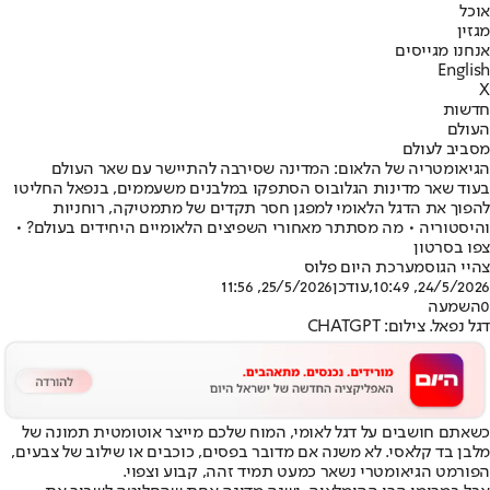
אוכל
מגזין
אנחנו מגייסים
English
X
חדשות
העולם
מסביב לעולם
הגיאומטריה של הלאום: המדינה שסירבה להתיישר עם שאר העולם
בעוד שאר מדינות הגלובוס הסתפקו במלבנים משעממים, בנפאל החליטו
להפוך את הדגל הלאומי למפגן חסר תקדים של מתמטיקה, רוחניות
והיסטוריה • מה מסתתר מאחורי השפיצים הלאומיים היחידים בעולם? •
צפו בסרטון
צהיי הגוס
מערכת היום פלוס
24/5/2026, 10:49
,עודכן
25/5/2026, 11:56
0
השמעה
דגל נפאל. צילום: CHATGPT
כשאתם חושבים על דגל לאומי, המוח שלכם מייצר אוטומטית תמונה של
מלבן בד קלאסי. לא משנה אם מדובר בפסים, כוכבים או שילוב של צבעים,
הפורמט הגיאומטרי נשאר כמעט תמיד זהה, קבוע וצפוי.