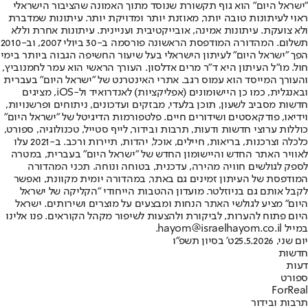
"ישראל היום" הוא גוף תקשורת שנוסד מתוך האמונה שהציבור הישראלי
ראוי לעיתונות טובה יותר, מאוזנת יותר ומדויקת יותר. עיתונות שמדברת
ולא צועקת. עיתונות אמינה, אובייקטיבית ועניינית. עיתונות אחרת וללא
תשלום. המהדורה המודפסת הראשונה פורסמה ב-30 ביולי 2007, וב-2010
הפך "ישראל היום" לעיתון הישראלי בעל שיעור החשיפה הגבוה ביותר בימי
חול. מו"ל העיתון היא ד"ר מרים אדלסון. העורך הראשי הוא עמר לחמנוביץ,
והעורך המייסד הוא עמוס רגב. אתרי האינטרנט של "ישראל היום" בעברית
ובאנגלית, כמו כן היישומונים (אפליקציות) לאנדרואיד ול-iOS, מציגים
חדשות מסביב לשעון, תוכן בלעדי, מבזקים ועדכונים, ניתוחים ופרשנויות,
וידיאו, פודקאסטים ושידורים חיים. פלטפורמות הדיגיטל של "ישראל היום"
כוללות ערוצי חדשות ודעות, תרבות ובידור, לייף סטייל, טכנולוגיה, ספורט,
כלכלה וצרכנות, בריאות, חיילים, אוכל, יהדות, תיירות ורכב. ב-2021 עלו
לאוויר האתר החדש והיישומון החדש של "ישראל היום" בעברית, במטרה
לספק לגולשים חוויה מהירה, עדכנית, בטוחה ונוחה. תכני המהדורה
המודפסת של העיתון זמינים גם באתר, במהדורה יומית מקוונת, ואפשר
לקבל אותם גם בניוזלטר. מועדון ההטבות הייחודי "הקליקה של ישראל
היום" מציע לגולשי האתר הנחות ומבצעים על מוצרים ושירותים. ישראל
היום פתוח להערות, לביקורת ולהצעות לשיפור מקהל הקוראים. פנו אלינו
במייל hayom@israelhayom.co.il.
יום שני, 25.5.2026
ט' בסיון תשפ"ו
חדשות
דעות
ספורט
ForReal
תרבות ובידור