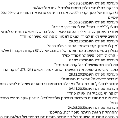
מערכת ספורט היום
07.08.2023
הכי קרובה לגמר: גולדן סטייט עלתה ל-0:3 מול דאלאס
יומיים
מערכת ספורט היום
23.05.2022
דונצ'יץ': "לארי בירד? יש לי עוד דרך ארוכה"
אחרי הניצחון על ברוקלין, הסופרסטאר הסלובני של דאלאס התייחס למחמא
"חושב שיש דמיון לבירד ומג'יק ג'ונסון. לוקה הוא משהו מיוחד"
מערכת ספורט היום
28.02.2021
"אין לו מצפון. קרי השחקן הטוב בעולם כרגע"
בגולדן ס
• קרלייל: "הכי קשה להתמודד מולו"
מערכת ספורט היום
07.02.2021
פול ג'ורג' מתאושש: "הכול קרה מהר מדי"
כוכב הקליפרס מעכל את ההשפלה שחטף מול דאלאס (73:124): "לוקח אחריות. רק אתמול חגגנו את חג המולד עם המשפחות" • דונצ'יץ': "שפטו אותנו מהר מדי רק בגלל שני הפסדים"
מערכת ספורט היום
28.12.2020
"אבדיה לדאלאס? אפשרות מעניינת"
יחבור לדונצ'יץ' ופורזינגיס? בארה"ב מדווחים כי המאבס שוקלים להשיג ב
מערכת ספורט היום
09.11.2020
"לוקה חי בשביל זה, אין לו פחד"
בדאלאס מת
בחיי"
מערכת ספורט היום
24.08.2020
"ההרחקה הזאת הייתה סופר רכה. בחייכם"
העבירה הטכנית השנייה של קריסטפס פורזינגיס בהפסד של דאלאס מול הקליפר