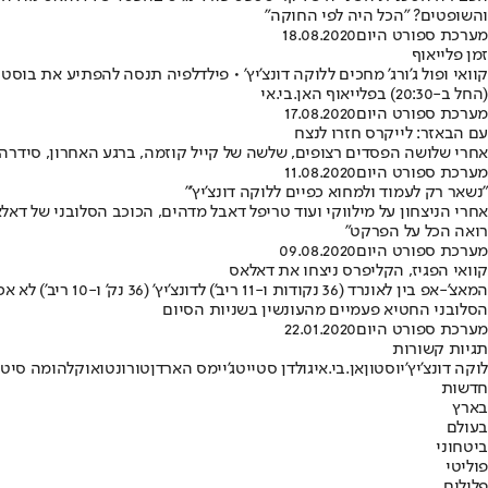
והשופטים? "הכל היה לפי החוקה"
מערכת ספורט היום
18.08.2020
זמן פלייאוף
קוואי ופול ג'ורג' מחכים ללוקה דונצ'יץ' • פילדלפיה תנסה להפתיע את בו
(החל ב-20:30) בפלייאוף האן.בי.אי
מערכת ספורט היום
17.08.2020
עם הבאזר: לייקרס חזרו לנצח
אחרי שלושה הפסדים רצופים, שלשה של קייל קוזמה, ברגע האחרון, סידרה למוליכת המערב 121:124 על דנבר • טורונטו גברה על מילווקי 14
מערכת ספורט היום
11.08.2020
"נשאר רק לעמוד ולמחוא כפיים ללוקה דונצ'יץ'"
אחרי הניצחון על מילווקי ועוד טריפל דאבל מדהים, הכוכב הסלובני של דאלא
רואה הכל על הפרקט"
מערכת ספורט היום
09.08.2020
קוואי הפגיז, הקליפרס ניצחו את דאלאס
הסלובני החטיא פעמיים מהעונשין בשניות הסיום
מערכת ספורט היום
22.01.2020
תגיות קשורות
לוקה דונצ'יץ'
יוסטון
אן.בי.אי
גולדן סטייט
ג'יימס הארדן
טורונטו
אוקלהומה סיטי
חדשות
בארץ
בעולם
ביטחוני
פוליטי
פלילים