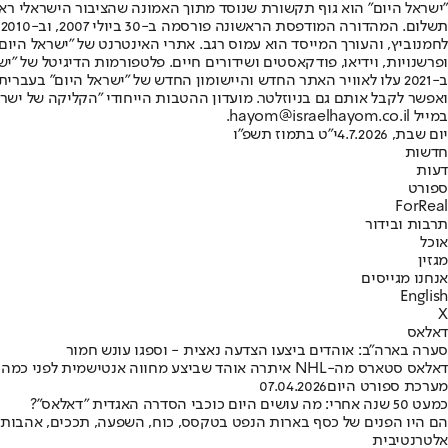
"ישראל היום" הוא גוף תקשורת שנוסד מתוך האמונה שהציבור הישראלי ראוי 
ת
ופרשנויות, וידיאו, פודקאסטים ושידורים חיים. פלטפורמות הדיגיטל של "ישרא
ב-2021 עלו לאוויר האתר החדש והיישומון החדש של "ישראל היום" בע
ואפשר לקבל אותם גם בניוזלטר. מועדון ההטבות הייחודי "הקליקה של ישרא
במייל hayom@israelhayom.co.il.
יום שבת, 4.7.2026
י"ט בתמוז תשפ"ו
חדשות
דעות
ספורט
ForReal
תרבות ובידור
אוכל
מגזין
אנחנו מגייסים
English
X
דאלאס
סערה בארה"ב: אוהדים ביצעו הצדעה נאצית - וספגו עונש חמור
דאלאס סטארס מה-NHL איתרה אוהד שביצע מחווה אנטישמית לפני כמה חודשים - והרחיקה אותו לצמיתות • "כל סוג של התנהגות מפלה או מלאת שנאה לא תתקבל ומקומה לא באולם שלנו"
מערכת ספורט היום
07.04.2026
כמעט 50 שנה אחרי: מה עושים היום כוכבי הסדרה האגדית "דאלאס"?
הם היו הפנים של כסף בארות הנפט בטקסס, כוח, השפעה, תככים, אהבות, שנא
אלטרנטיבית