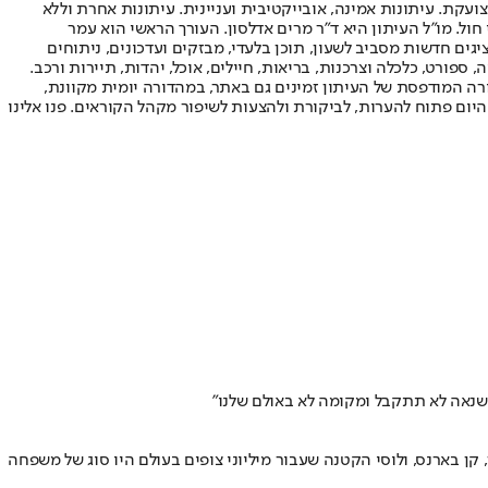
ועקת. עיתונות אמינה, אובייקטיבית ועניינית. עיתונות אחרת וללא
עור החשיפה הגבוה ביותר בימי חול. מו"ל העיתון היא ד"ר מרים אדלסון. העורך הראשי הוא עמר
 והעורך המייסד הוא עמוס רגב. אתרי האינטרנט של "ישראל היום" בעברית ובאנגלית, כמו כן היישומונים (אפליקציות) לאנדרואיד ול-iOS, מציגים חדשות מסביב לשעון, תוכן בלעדי, מבזקים ועדכונים, ניתוחים
, ספורט, כלכלה וצרכנות, בריאות, חיילים, אוכל, יהדות, תיירות ורכב.
דורה המודפסת של העיתון זמינים גם באתר, במהדורה יומית מקוונת,
היום פתוח להערות, לביקורת ולהצעות לשיפור מקהל הקוראים. פנו אלינו
 קן בארנס, ולוסי הקטנה שעבור מיליוני צופים בעולם היו סוג של משפחה