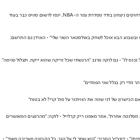
31 נקודות של סטף קרי ו-27 של אנדרו וויגינס סחפו את הווריירס ל-100:109 בחוץ • לוקה דונצ'יץ' סיים עם 40 נקודות, ששוב לא הספיקו • הווריירס, שרחוקים ניצחון בודד מסדרת גמר ה-NBA, ינסו לרשום סוויפ כבר בעוד
 ובשבוע הבא אוכל לשחק באולסטאר השני שלי" • הארדן גם התרשם:
 הוא לא שיחק טוב יותר. הכל נכנס לו" • גם לוקה פרגן: "הרגשתי שכל זריקה שהוא ייקח, תצלול פנימה"
 הכישרון של דני שווה את הוויתור על סת' קרי? לא בטוח"
שום דבר לא היה עוצר אותו, הוא מפלנטה אחרת", אמר מאמנו ריק קרלייל • לוקה: "מהרגעים המאושרים
" • דונצ'יץ' הסביר: "הוא שמר לי על הגב. כל הקבוצה מעריכה מאוד" •