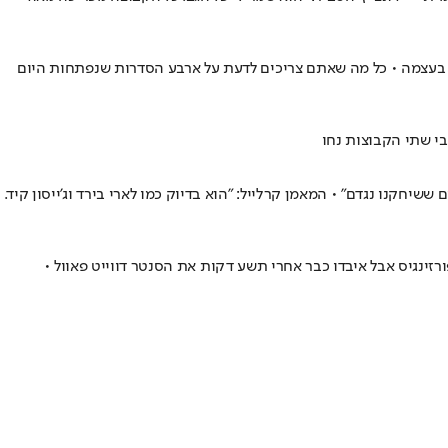
עיקר בעצמה • כל מה שאתם צריכים לדעת על ארבע הסדרות שנפתחות היום
יחקנו נגדם" • המאמן קרלייל: "הוא בדיוק כמו לארי בירד וג'ייסון קיד.
עם 107:110 דרמטי בלוס אנג'לס • האורחים קיבלו בחזרה את פורזינגיס אבל איבדו כבר אחרי תשע דקות את הסנטר דווייט פאוול •