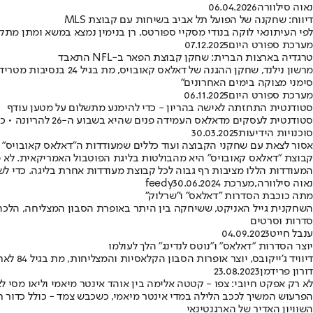
נאוה סילוורה
06.04.2026
דיווח: שחקנה של הפועל תל אביב בשיחות עם קבוצת MLS
לפי העיתונאי לוקה בנודי מסקיי ספורטס, רן בנימין נמצא במשא ומתן מתקדם עם דאלאס FC מליגת הכדורגל האמריקנית, שסיימה את העונה במקום השביעי בקונפרנס המערבי ו
מערכת ספורט היום
07.12.2025
טרגדיה בארצות הברית: שחקן קבוצת הפאר ב-NFL התאבד
מרשון נילנד, שחקן ה
סימני מצוקה בימים האחרונים"
מערכת ספורט היום
06.11.2025
סטודנטית התחזתה לאישה בהריון - כדי להימנע מתשלום על מטען עודף
סטודנטית לעסקים מדאלאס העמידה פנים שהיא בשבוע ה-26 להריונה • כך היא עברה בהצלחה את הבידוק הביטחוני
סוכנויות הידיעות
30.03.2025
אסור לצאת עם שחקני הקבוצה ועוד כללים שמעודדות ה"דאלאס קאובויס" 
קבוצת "דאלאס קאובויס" היא מהבולטות בליגת הפוטבול האמריקאית. לא פח
המעודדות הללו מציבות רף גבוה לכל קבוצת מעודדות אחרת בליגה. כדי לשמ
נאוה סילוורה
,
מערכת feedy
30.06.2024
מתה כוכבת הסדרות "דאלאס" ו"שרלוק"
סדרות וסרטים
ענבל חייט
04.09.2023
יוצר הסדרות "דאלאס" ו"נוטס לנדינג" הלך לעולמו
דיוויד ג'ייקובס, יוצר אופרות הסבון הקלאסיות והמצליחות, מת בגיל 84 לאחר מאבק במחלה קשה
דורון פרידמן
23.08.2023
לא רק אפקט חיובי: צפו - קטטה אלימה בין אוהד אינטר מיאמי וליאו מסי ל
הפרעוש המשיך לככב הלילה במדי אינטר מיאמי, כשכבש צמד - כולל כדור 
השוויון האדיר של הארגנטינאי