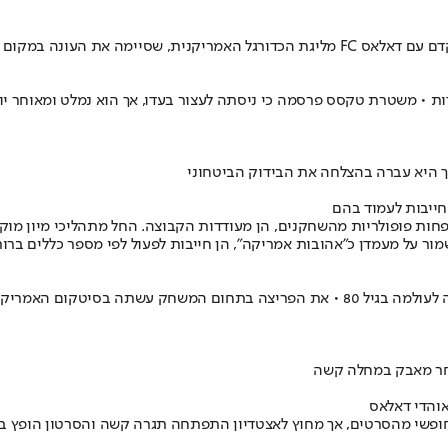
הודחה בסיבוב הראשון מול ונקובר
הגנה של דאלאס קאובויס, מת בגיל 24 בנסיבות מטרידות • משטרת טקסס פרסמה כי ניסתה לעצור בעדו
חייבות לעמוד בהם
ות פופולריות מהשחקנים, הן מעודדות הקבוצה. החל מתהליכי מיון מוקפד
ור על מעמדן כ"אהובות אמריקה", הן חייבות לפעול לפי מספר כללים ברור
אוהדי דאלאס
חופשי מהסרטים, אך מחוץ לאצטדיון התפתחה תגרה קשה והסרטון הופץ בר