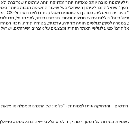
לעיתונות טובה יותר, מאוזנת יותר ומדויקת יותר. עיתונות שמדברת ולא צ
שלום. המהדורה המודפסת הראשונה פורסמה ב-30 ביולי 2007, וב-2010 הפך "ישראל היום" לעיתון הישראלי בעל שי
לחמנוביץ,
ל היום" כוללות ערוצי חדשות ודעות, תרבות ובידור, לייף סטייל, טכנולוגיה
ברית, במטרה לספק לגולשים חוויה מהירה, עדכנית, בטוחה ונוחה. תכני המה
ל היום" מציע לגולשי האתר הנחות ומבצעים על מוצרים ושירותים. ישראל 
ות ובגידות על המסך • מה קרה למיס אלי, ג'יי-אר, בובי, פמלה, סו-אלן,