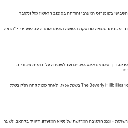
, אך הוא נמלט ומאוחר יותר מכוניתו נמצאה מרוסקת ונטושה וגופתו אותרה עם פצע ירי • "הראה
ים, דרך אימונים אינטנסיביים ועד לשמירה על תדמית ציבורית,
ים
השחקנית גייל האניקט, ששיחקה בין היתר באופרת הסבון המצליחה, הלכה לעולמה בגיל 80 • את הפריצה בתחום המשחק עשתה בסיטקום האמריקאי The Beverly Hillbillies בשנת 1966, ולאחר מכן לקחה חלק בשלל
שתות • וגם: התגובה המרגשת של נשיא המועדון, דיוויד בקהאם, לשער