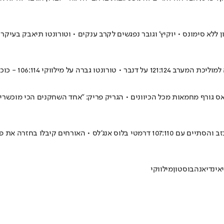
סטון ללא סימונס • יוקיץ' וגובר נפגשים לקרב ענקים • וטורונטו תיאבק ב
106:1 - כוכבי שתי הקבוצות נחו
ס גורף מחמאות מכל הכיוונים • הגריק פריק: "אחד השחקנים הכי מוכשרים שש
המאצ'-אפ בין לאונרד (36 נקודות ו-11 ריב') לדונצ'יץ' (36 נק' ו-10 ריב') לא אכזב והסתיים 
אינדיאנה
בוסטון
מילווקי