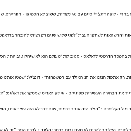
ות וההשוואות לשחקן העבר: "לפני שלוש שנים רק רציתי להיבחר בדראפט
טייט נפעמים מהתצוגה של הכוכב, שקלע 57 נקודות וקבר 11 שלשות בהפסד הדרמטי לדאלאס • סטיב קר: "מעולם
טרייד את הבחירה העשירית מפיניקס • אייזק האריס שמסקר את דאלאס: "האם
מוגגים משלשת הניצחון של דונצ'יץ' (133:135) שקבעה 2:2 בסדרה מול הקליפרס • "הילד הזה אוהב דרמות, 
ס, הצליחה להרים לא מעט גבות ברחבי הליגה • לברון הגיב: "זה לא אמיתי