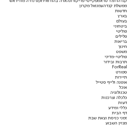
קנדה
דונלד טראמפ
קייטי פרי
קורונה
ארה"ב
הודו
איראן
נרנדרה מודי
ראש
ממשלת קנדה
עמנואל מקרון
חדשות
בארץ
בעולם
ביטחוני
פוליטי
פלילים
בריאות
חינוך
משפט
פוליטי-מדיני
תרבות ובידור
ForReal
ספורט
תיירות
אופנה ולייף סטייל
אוכל
טכנולוגיה
כלכלה וצרכנות
דעות
כללי ומידע
דף הבית
זמני כניסת וצאת שבת
מגזין השבוע