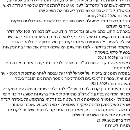
המילה האחרונה; קידם זכויות מיעוטים, אבל התחנף לרודנים אכזריים;
ודווקא לשכנים ה"נחמדים" לעג; 40 שנה להתפטרותו של פייר טרודו, ראש
ממשלת קנדה שבנו נמצא בדרך לשבור את השיא שלו
מערכת feedy
29.02.2024
גובר החשד: הודו מפעילה רשת סוכנים כדי להתנקש בבדלנים סיקים
ברחבי העולם
בארה"ב הוגש כתב אישום נגד אזרח הודו, ששילם לכאורה 100 אלף דולר
תמורת התנקשות בפעיל ניו יורקי למען זכויות המיעוט הדתי • הפרשה
עלולה להעיב על היחסים המתהדקים בין וושינגטון לניו דלהי • הודו:
הוקמה ועדת בדיקה • לפני חודשיים האשימה קנדה את הודו בתהנקשות
בפעיל סיקי בשטחה
דוד ברון
29.11.2023
ראש ממשלת קנדה טרודו: "הרג נשים, ילדים, תינוקות בעזה הנצורה חייב
להסתיים"
בקנדה תומכים בזכות של ישראל להגן על עצמה לאחר מתקפת חמאס • אך
עם זאת, במדינה "מביעים דאגה" לאור מספר ההרוגים הגובר בעזה
מערכת היום
15.11.2023
גובר העימות בין קנדה להודו; ארה"ב לניו דלהי: שתפו פעולה עם החקירה
מזכיר המדינה בלינקן: "ארה"ב מתייחסת מאוד ברצינות למעשי דיכוי חוצי
גבולות" • אוטווה מאשימה את השלטון בניו דלהי בהתנקשות באזרח קנדה
שהיה פעיל למען מדינה סיקית עצמאית • מאז השבוע שעבר, אוטווה
גירשה דיפלומט הודי בכיר, ואילו הודו הפסיקה להנפיק אשרות לקנדים
וצמצמה את צוות השגרירות שלה
דוד ברון
23.09.2023
תגיות קשורות