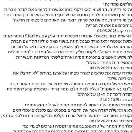
חלקים ממדינתו
על פי הדיווח, ההנשיא האמריקני בוחן אפשרות להוציא את קנדה מברית
מודיעין משותפת ולבחון מחדש את שיתוף הפעולה הצבאי בין המדינות •
על פי הדיווח, ממשלו של טרודו רואה את האיומים כ"מציאות חדשה"
ביחסים עם ארצות הברית
דודי קוגן
07.03.2025
"טראמפ בחר בכאוס": אונטריו מבטלת חוזי ענק עם Starlink האמריקנית
מושל אונטריו דאג פורד מבטל חוזה בשווי מאה מיליון דולר עם חברת
האינטרנט הלווייני בבעלות אילון מאסק • בנוסף, אסר דאג על חברות
המבוססות בארה"ב לקחת חלק בחוזי הרכש של המחוז • "היינו יכולים
להשקיע מאמצים בהפיכת קנדה וארה"ב לשתי המדינות העשירות
והמצליחות ביותר בעולם"
מערכת היום
05.03.2025
טרודו עוקץ את טראמפ לאחר ניצחון על ארצו בהוקי: "לא תקבלו את
המדינה שלנו"
ראש ממשל תקנדה חגג את ניצחונה של ארצו על הנבחרת האמריקנית
ב"גביע 4 האומות" ושלח לבית הלבן מסר ברור • טראמפ קרא להפוך את
קנדה ל"מדינה ה-51 של ארה"ב"
נטע בר
21.02.2025
טרודו: האיום של טראמפ לספח את קנדה לארה"ב הוא אמיתי
ראש ממשלת קנדה אמר את הדברים במפגש עם כלכלנים אמריקנים
וקנדים בטורונטו • ההערות של טרודו נקלטו במיקורפון פתוח לפני שנותק
מערכת היום
08.02.2025
מלחמת הסחר של טראמפ: במקסיקו וקנדה נערכים לצעדי נגד
נשיאת מקסיקו הכריזה כי ארצה תטיל מכסים על סחורה אמריקנית