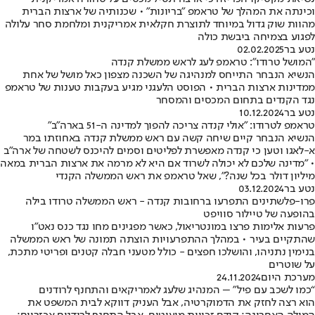
וכינתה את המהלך של טראמפ "בריונות" • שכנותיה של ארצות הברית
מהוות שוק גדול במיוחד לתוצרת חקלאית אמריקנית ומלחמת סחר עלולה
לפגוע בצמיחה ביבשת כולה
נטע בר
02.02.2025
"המושל טרודו": טראמפ לעג לראש ממשלת קנדה
הנשיא הנבחר התייחס למנהיגה של השכנה מצפון כאל מושל של אחת
ממדינות ארצות הברית • הפוסט הלעגני מגיע בעקבות טענות של טראמפ
נגד הקנדים בתחום המכסים והמסחר
נטע בר
10.12.2024
טראמפ לטרודו: "אולי קנדה צריכה להפוך למדינה ה-51 בארה"ב"
הנשיא הנבחר קיים שיחה קשה עם ראש ממשלת קנדה באחוזתו במר
א-לאגו וטען כי קנדה מאפשרת לפליטים וסמים להיכנס לשטחה של ארה"ב
• "מדינה שלכם לא יכולה לשרוד אם היא לא מרמה את ארצות הברית במאה
מיליון דולר בכל שנה?", שאל טראמפ את ראש הממשלה הקנדי
נטע בר
03.12.2024
פרו-פלשתינים התפרעו ברחובות קנדה - ראש הממשלה טרודו בילה
בהופעה של טיילור סוויפט
פרעות אלימות פרצו במונטריאול, כאשר מפגינים מחו נגד כנס נאט"ו
שהתקיים בעיר • במהלך ההתפרעויות הוצתה תמונה של ראש הממשלה
בנימין נתניהו, והושלכו חפצים - כולל מטעני חבלה קטנים ופריטי מתכת,
על שוטרים
מערכת היום
24.11.2024
“כמו לשכב עם פיל" – המנהיג שלעג לאמריקאים והתחנף לרודנים
הוא רצה לחזק את הדמוקרטיה, אבל העניק דווקא לבית המשפט את