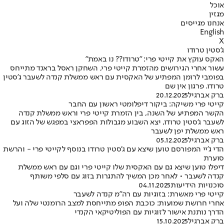
אוכל
מגזין
אנחנו מגייסים
English
X
ג'סטין טרודו
האקס עוקץ את קייטי פרי: "טרודו?? נו באמת"
עשור אחרי הגירושים מהזמרת קייטי פרי, השחקן ראסל בראנד מתייחס
בפומבי לרומן המפתיע של האקסית עם ראש ממשלת קנדה לשעבר ג'סטין
טרודו. פרגון אין שם
ברק אברגיל
20.12.2025
קייטי פרי משיקה: ביקור דיפלומטי ראשון עם החבר
הקשר המפתיע של השנה, בין הזמרת קייטי פרי וראש ממשלת קנדה
לשעבר ג'סטין טרודו, יצא השבוע מגבולות הפפראצי במפגש של הזוג עם
ראש ממשלת יפן לשעבר
ברק אברגיל
05.12.2025
הדי ג'יי המפורסם טוען שיצא עם ג'סטין טרודו בנוסף לקייטי פרי - והרשת
סוערת
דיפלו טוען שיצא גם עם האקסית שלו קייטי פרי וגם עם ראש ממשלת
קנדה לשעבר • לאחר מכן המשיך להתגרות בזוג עם סלפי משותף
סוכנויות הידיעות
04.11.2025
קייטי פרי מאשרת: בזוגיות עם רה"מ קנדה לשעבר
אחרי חרושת שמועות: כוכבת הפופ מתייחסת למצב הרומנטי שלה ועל
הדרך נותנת אישור לזוגיות עם הפוליטיקאי הקנדי
ברק אברגיל
15.10.2025