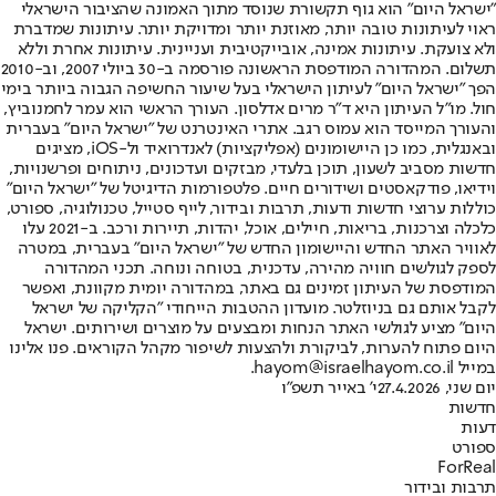
"ישראל היום" הוא גוף תקשורת שנוסד מתוך האמונה שהציבור הישראלי
ראוי לעיתונות טובה יותר, מאוזנת יותר ומדויקת יותר. עיתונות שמדברת
ולא צועקת. עיתונות אמינה, אובייקטיבית ועניינית. עיתונות אחרת וללא
תשלום. המהדורה המודפסת הראשונה פורסמה ב-30 ביולי 2007, וב-2010
הפך "ישראל היום" לעיתון הישראלי בעל שיעור החשיפה הגבוה ביותר בימי
חול. מו"ל העיתון היא ד"ר מרים אדלסון. העורך הראשי הוא עמר לחמנוביץ,
והעורך המייסד הוא עמוס רגב. אתרי האינטרנט של "ישראל היום" בעברית
ובאנגלית, כמו כן היישומונים (אפליקציות) לאנדרואיד ול-iOS, מציגים
חדשות מסביב לשעון, תוכן בלעדי, מבזקים ועדכונים, ניתוחים ופרשנויות,
וידיאו, פודקאסטים ושידורים חיים. פלטפורמות הדיגיטל של "ישראל היום"
כוללות ערוצי חדשות ודעות, תרבות ובידור, לייף סטייל, טכנולוגיה, ספורט,
כלכלה וצרכנות, בריאות, חיילים, אוכל, יהדות, תיירות ורכב. ב-2021 עלו
לאוויר האתר החדש והיישומון החדש של "ישראל היום" בעברית, במטרה
לספק לגולשים חוויה מהירה, עדכנית, בטוחה ונוחה. תכני המהדורה
המודפסת של העיתון זמינים גם באתר, במהדורה יומית מקוונת, ואפשר
לקבל אותם גם בניוזלטר. מועדון ההטבות הייחודי "הקליקה של ישראל
היום" מציע לגולשי האתר הנחות ומבצעים על מוצרים ושירותים. ישראל
היום פתוח להערות, לביקורת ולהצעות לשיפור מקהל הקוראים. פנו אלינו
במייל hayom@israelhayom.co.il.
יום שני, 27.4.2026
י' באייר תשפ"ו
חדשות
דעות
ספורט
ForReal
תרבות ובידור