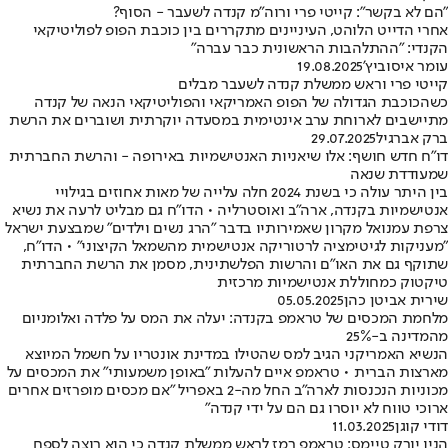
"הם לא בקשר": קייטי פרי ורוה"מ קנדה לשעבר - הסוף?
אחרי הדייט הלוהט, העיניינים מתקררים בין כוכבת הפופ לפוליטיקאי
הקנדי: "ההתלהבות הראשונית כבר עברה"
עומר איסוביץ'
19.08.2025
קייטי פרי וראש ממשלת קנדה לשעבר מבלים
כשהכוכבת הגדולה של הפופ האמריקאי והפוליטיקאי הנאה של קנדה
מתיישבים לארוחת ערב אינטימית במסעדה יוקרתית ושוברים את הרשת
ברק אברגיל
29.07.2025
דו"ח חדש חושף: אלו שיאניות האנטישמיות באירופה - והרשת החברתית
שמעודדת שנאה
בין היתר עולה כי בשנת 2024 חלה עלייה של מאות אחוזים בגילויי
אנטישמיות בקנדה, ארה"ב ואוסטרליה • הדו"ח גם מבליט לרעה את נשיא
צרפת עמנואל מקרון שאמירותיו בדבר "הרג נשים וילדים" שמבצעת ישראל
"מעניקות לגיטימציה לרטוריקה אנטישמית מהשמאל הקיצוני" • הדו"ח,
שתוקף גם את האו"ם והרשות הפלשתינית, מסמן את הרשת החברתית
טיקטוק כמחוללת אנטישמיות מרכזית
שירית אביטן כהן
05.05.2025
מלחמת המכסים של טראמפ בקנדה: יעלה את המס על פלדה ואלומניום
מהמדינה ב-25%
הנשיא האמריקני הגיב למס שהטילו במדינת אונטריו על חשמל המיוצא
מארצות הברית • טראמפ איים להעלות "באופן משמעותי" את המכסים על
מכוניות הנכנסות לארה"ב החל מה-2 באפריל "אם מכסים מופרזים אחרים
ארוכי טווח לא יוסרו גם הם על ידי קנדה"
דודי קוגן
11.03.2025
הניו יורק טיימס: טראמפ רמז לראש ממשלת קנדה כי הוא רוצה לספח