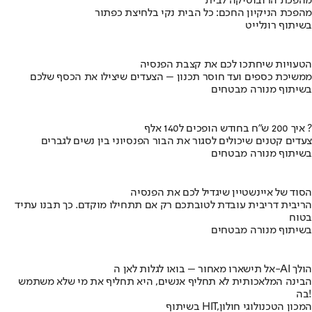
מהפכת הרובוטיקה לבית
מהפכת הניקיון החכם: כל הבית נקי בלחיצת כפתור
בשיתוף רונלייט
הטעויות שיחתכו לכם את קצבת הפנסיה
ממשיכת כספים ועד חוסר תכנון – הצעדים שיצילו את הכסף שלכם
בשיתוף מנורה מבטחים
איך 200 ש"ח בחודש הופכים ל140 אלף ?
צעדים קטנים שיכולים לסגור את הבור הפנסיוני בין נשים לגברים
בשיתוף מנורה מבטחים
הסוד של איינשטיין שיגדיל לכם את הפנסיה
הריבית דריבית עובדת לטובתכם רק אם תתחילו מוקדם. כך תבנו עתיד
בטוח
בשיתוף מנורה מבטחים
אל תישארו מאחור – בואו לגלות לאן ה-AI הולך
הבינה המלאכותית לא תחליף אנשים, היא תחליף את מי שלא משתמש
בה!
בשיתוף HIT,המכון הטכנולוגי חולון