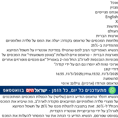
אוכל
מגזין
אנחנו מגייסים
English
X
חדשות
העולם
ארצות הברית
מלחמת המכסים של טראמפ בקנדה: יעלה את המס על פלדה ואלומניום
מהמדינה ב-25%
הנשיא האמריקני הגיב למס שהטילו במדינת אונטריו על חשמל המיוצא
מארצות הברית • טראמפ איים להעלות "באופן משמעותי" את המכסים על
מכוניות הנכנסות לארה"ב החל מה-2 באפריל "אם מכסים מופרזים אחרים
ארוכי טווח לא יוסרו גם הם על ידי קנדה"
דודי קוגן
11/3/2025, 15:32
,עודכן
11/3/2025, 16:55
0
השמעה
טראמפ וטרודו (ארכיון). צילום: אי.פי
הנשיא דונלד טראמפ הודיע היום (שלישי) על הכפלת המכסים המתוכננים
על מוצרי פלדה ואלומיניום המיובאים מקנדה לארה"ב, מה שיביא את המכס
הכולל ל-50%. זאת בתגובה להטלת מכס של 25% על חשמל המיוצא
לארה"ב על ידי פרובינציית אונטריו הקנדית.
בפוסט שפרסם, הנשיא הודיע כי הנחה את שר המסחר להעלות את המכס