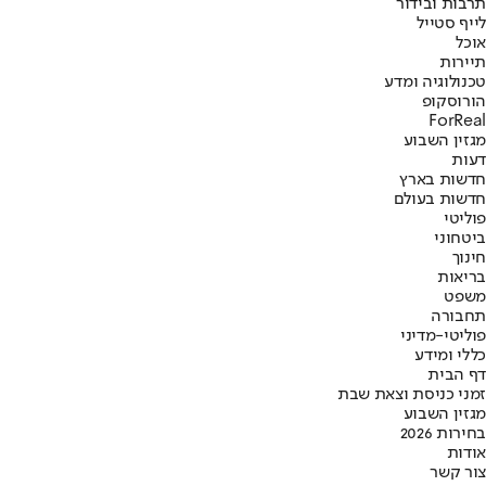
תרבות ובידור
לייף סטייל
אוכל
תיירות
טכנולוגיה ומדע
הורוסקופ
ForReal
מגזין השבוע
דעות
חדשות בארץ
חדשות בעולם
פוליטי
ביטחוני
חינוך
בריאות
משפט
תחבורה
פוליטי-מדיני
כללי ומידע
דף הבית
זמני כניסת וצאת שבת
מגזין השבוע
בחירות 2026
אודות
צור קשר