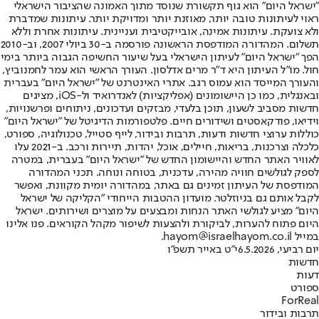
"ישראל היום" הוא גוף תקשורת שנוסד מתוך האמונה שהציבור הישראלי
ראוי לעיתונות טובה יותר, מאוזנת יותר ומדויקת יותר. עיתונות שמדברת
ולא צועקת. עיתונות אמינה, אובייקטיבית ועניינית. עיתונות אחרת וללא
תשלום. המהדורה המודפסת הראשונה פורסמה ב-30 ביולי 2007, וב-2010
הפך "ישראל היום" לעיתון הישראלי בעל שיעור החשיפה הגבוה ביותר בימי
חול. מו"ל העיתון היא ד"ר מרים אדלסון. העורך הראשי הוא עמר לחמנוביץ,
והעורך המייסד הוא עמוס רגב. אתרי האינטרנט של "ישראל היום" בעברית
ובאנגלית, כמו כן היישומונים (אפליקציות) לאנדרואיד ול-iOS, מציגים
חדשות מסביב לשעון, תוכן בלעדי, מבזקים ועדכונים, ניתוחים ופרשנויות,
וידיאו, פודקאסטים ושידורים חיים. פלטפורמות הדיגיטל של "ישראל היום"
כוללות ערוצי חדשות ודעות, תרבות ובידור, לייף סטייל, טכנולוגיה, ספורט,
כלכלה וצרכנות, בריאות, חיילים, אוכל, יהדות, תיירות ורכב. ב-2021 עלו
לאוויר האתר החדש והיישומון החדש של "ישראל היום" בעברית, במטרה
לספק לגולשים חוויה מהירה, עדכנית, בטוחה ונוחה. תכני המהדורה
המודפסת של העיתון זמינים גם באתר, במהדורה יומית מקוונת, ואפשר
לקבל אותם גם בניוזלטר. מועדון ההטבות הייחודי "הקליקה של ישראל
היום" מציע לגולשי האתר הנחות ומבצעים על מוצרים ושירותים. ישראל
היום פתוח להערות, לביקורת ולהצעות לשיפור מקהל הקוראים. פנו אלינו
במייל hayom@israelhayom.co.il.
יום רביעי, 6.5.2026
י"ט באייר תשפ"ו
חדשות
דעות
ספורט
ForReal
תרבות ובידור