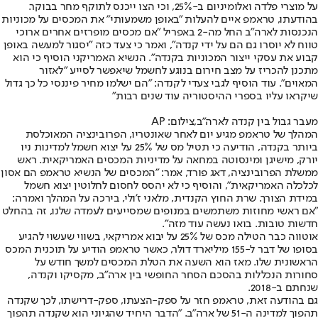
על מוצרי פלדה ואלומיניום ב-25%, וכי הצו ייכנס לתוקף מחר בבוקר.
בהודעתו, טראמפ איים להעלות "באופן משמעותי" את המכסים על מכוניות
הנכנסות לארה"ב החל מה-2 באפריל "אם מכסים מופרזים אחרים ארוכי
טווח לא יוסרו גם הם על ידי קנדה", ואמר כי צעד כזה "יסגור למעשה באופן
קבוע את עסקי ייצור המכוניות בקנדה". הנשיא האמריקני הוסיף כי הוא
מתכנן להכריז על מצב חירום בנוגע לחשמל שיאפשר לסייע ״לאזור
המאוים״. עוד הוסיף לגבי צעדי לקנדה: ״הם ישלמו מחיר פיננסי כל כך גדול
שיקראו עליו בספרי ההיסטוריה עוד שנים רבות״
מעבר גבול בין קנדה לארה"ב,צילום: AP
המהלך של טראמפ מגיע יום לאחר שאונטריו, הפרובינציה המאוכלסת
ביותר בקנדה, הודיעה כי תטיל מס של 25% על יצוא חשמל למדינות ניו
יורק, מישיגן ומינסוטה במחאה על מדיניות המכסים האמריקאית. ראש
ממשלת הפרובינציה, דאג פורד, אמר: "המכסים של הנשיא טראמפ הם אסון
לכלכלה האמריקאית", והוסיף כי לא יהסס לחסום לחלוטין יצוא חשמל
במידת הצורך. שרת החוץ הקנדית, מלאני ז'ולי, בירכה על המהלך ואמרה:
"אם ראשי מחוזות משתמשים במנופים שמסייעים לעמדה שלנו, זה בהחלט
חדשות טובות. בואו נעשה עוד מזה".
אוטווה כבר הטילה מכס של 25% על יבוא אמריקאי, בשווי שעשוי להגיע
בסופו של דבר ל-155 מיליארד דולר, כאשר טראמפ הודיע על תוכנית המכס
הראשונית שלו. מאז הוא השעה את הטלת המכסים למשך חודש על
סחורות הנכללות בהסכם הסחר החופשי בין ארה"ב, מקסיקו וקנדה,
שנחתם ב-2018.
גם בהודעה זאת, טראמפ חזר על ספק-הצעתו, ספק-דרישתו, לכך שקנדה
תהפוך למדינה ה-51 של ארה"ב. "הדבר היחיד שהגיוני הוא שקנדה תהפוך