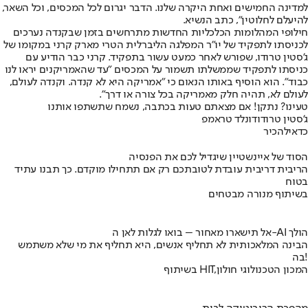
למדינה החמישים ואחת היקרה שלנו. הדבר יגרום לכל המכסים, וכל השאר,
להיעלם לחלוטין", כתב הנשיא.
חילופי המהלומות הכלכליות החדשות מתרחשים בזמן שבקנדה נערכים
לכניסתו לתפקיד של יו"ר המפלגה הליברלית הטרי מארק קרני במקומו של
ג'סטין טרודו, שפורש לאחר כמעט עשור בתפקיד. קרני כבר הודיע עם
כניסתו לתפקיד שממשלתו תשמור על המכסים "עד שהאמריקנים יראו לנו
כבוד". הוא הוסיף באותו הנאום כי "אמריקה היא לא קנדה. וקנדה לעולם,
לעולם לא, תהיה חלק מאמריקה בכל צורה או דרך".
טעינו? נתקן! אם מצאתם טעות בכתבה, נשמח שתשתפו אותנו
ג'סטין טרודו
דונלד טראמפ
כדאי
להכיר
הסוד של איינשטיין שיגדיל לכם את הפנסיה
הריבית דריבית עובדת לטובתכם רק אם תתחילו מוקדם. כך תבנו עתיד
בטוח
בשיתוף מנורה מבטחים
אל תישארו מאחור – בואו לגלות לאן ה-AI הולך
הבינה המלאכותית לא תחליף אנשים, היא תחליף את מי שלא משתמש
בה!
בשיתוף HIT,המכון הטכנולוגי חולון