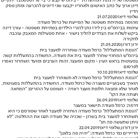
משפטה של ה"גננת המתעללת" • ביהמ"ש קבע כי ב- 16 לספטמבר יתקיים
דיון ארוך על כתב האישום ולאחריו יקבעו שני דיונים להכרעה ומתן פסק
הדין
שלומי דיאז
21.07.2020
מהומה בפתיחת משפטה של הסייעת של כרמל מעודה
עימות בביהמ"ש בין לירז נתן להורי הילדים בפתיחת משפטה • עורך דינה
ביקש לשלוח את הצדדים להליך גישור • אחת מפעילות המאבק עוכבה
לחקירה
ירון דורון
21.05.2020
"הגננת המתעללת" כרמל מעודה שוחררה למעצר בית
ביהמ"ש המחוזי שחרר למעצר בית את מעודה, החשודה בהתעללות קשה
בפעוטות בראש העין • מקום המעצר, זהות הערבים ומועד השחרור נאסרו
לפרסום
שלומי דיאז
10.10.2019
"הגננת המתעללת" כרמל מעודה לא תשוחרר למעצר בית
הוארך בשבועיים מעצרה של כרמל מעודה, החשודה בהתעללות בפעוטות,
לאחר שלא נמצאה חלופת מעצר ראויה • השופט על ההורים: "המחאה
חצתה את הקו"
שלומי דיאז
26.09.2019
דרמה: כרמל מעודה תישאר במעצר
"הגננת המתעללת" כרמל מעודה הוחזרה למעצר לאחר שפורסם כי היא
תשתחרר למעצר בית בשרון • שכניה של מעודה חגגו את ההחלטה: "לא
ניתן שתעשה פה חג"
ירון דורון
,
שלומי דיאז
22.09.2019
הדיירים נגד כרמל מעודה: "יהיה פה בלאגן"