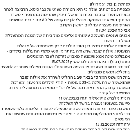
מנהלת גן בת 51 מחולון
מצפייה בסרטונים עולה כי היא הטיחה פעוט על גבי כיסא, הרביצה לאחר
ובאירוע נפרד סובבה בכוח זרוע של תינוק שהרימה מהרצפה • משרד
החינוך הוציא צו הפסקה מנהלי לגן לתקופה של 60 יום • בית המשפט
האריך את מעצרה עד ליום ראשון הקרוב
אבי כהן
09.04.2024
אבנים וענפים הושלכו: עימותים אלימים מול ביתה של הגננת המתעללת
מאילת | תיעוד
עימותים אלימים פרצו בין הורי הילדים לבין משפחתה של מנהלת
הפעוטון, אילנה קובר, שחשודה ביותר מ-400 מקרי התעללות בילדים •
אמבולנס פינה אמא שנפגעה מאבן שנזרקה לעבר המפגינים
נועם (דבול) דביר
,
רונית זילברשטיין
15.07.2023
"מדובר בטעות מצערת או בהזיה משפטית": הגננת מאילת שוחררה למעצר
בית ללא תנאים מגבילים
בית המשפט המחוזי בבאר שבע החליט לשחרר את אילנה קובר,
שהואשמה שהתעללה ב-23 פעוטות • הורי הילדים מהמעון: "מערכת
משפט רקובה, התירו את דמם של ילדינו" • מתארגנת מחאה ליד מקום
הימצאה של קובר
רונית זילברשטיין
,
איליה יגורוב
11.07.2023
סייעת בפעוטון נעצרה בחשד להתעללות
תושבת פתח תקווה תועדה כשהיא מפעילה לכאורה אלימות כלפי פעוטות
כדי למנוע מהם לקום מהמיטה • נאסר על פרסום הסרטונים שחשפו את
המעשים
ירון דורון
15.12.2020
בית המשפט קבע: כרמל מעודה הורשעה בהתעללות בפעוטות