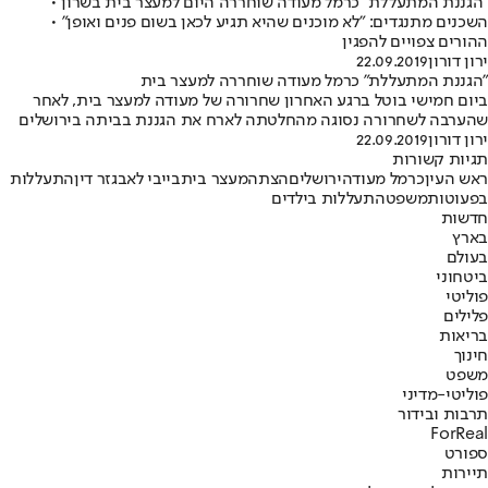
"הגננת המתעללת" כרמל מעודה שוחררה היום למעצר בית בשרון •
השכנים מתנגדים: "לא מוכנים שהיא תגיע לכאן בשום פנים ואופן" •
ההורים צפויים להפגין
ירון דורון
22.09.2019
"הגננת המתעללת" כרמל מעודה שוחררה למעצר בית
ביום חמישי בוטל ברגע האחרון שחרורה של מעודה למעצר בית, לאחר
שהערבה לשחרורה נסוגה מהחלטתה לארח את הגננת בביתה בירושלים
ירון דורון
22.09.2019
תגיות קשורות
ראש העין
כרמל מעודה
ירושלים
הצתה
מעצר בית
בייבי לאב
גזר דין
התעללות
בפעוטות
משפט
התעללות בילדים
חדשות
בארץ
בעולם
ביטחוני
פוליטי
פלילים
בריאות
חינוך
משפט
פוליטי-מדיני
תרבות ובידור
ForReal
ספורט
תיירות