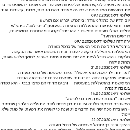
התביעה צפויה לבקש מאסר של לפחות שש עד תשע שנים • השופט פירט
את המעשים המזעזעים שביצעה מעודה בהם הטחות, מכות, קשירות ועוד
שלומי דיאז
09.12.2020
יום הדין של כרמל מעודה: ביהמ"ש יכריע אם תורשע
שנה וחצי לפרשת ההתעללות החמורה בפעוטון "בייבי לאב": ביהמ"ש
יחליט באילו סעיפים תואשם • ההורים: "נקרענו מהסחבת המשפטית,
דורשים הרתעה"
ירון דורון
,
שלומי דיאז
09.12.2020
ביהמ"ש הקל את תנאי המעצר של כרמל מעודה
המטפלת המתעללת ביקשה לעבוד, ובית המשפט אישר את הבקשה
חלקית • היא תוכל לצאת מהבית חמש פעמים בשבוע, למשך שלוש שעות,
תחת פיקוח
שלומי דיאז
21.09.2020
"הכריחה ילד לאכול מהקיא שלו": נפתח משפטה של כרמל מעודה
השופט עמי קובו צפה בסרטונים שתיעדו עבירות שביצעה הגננת
המואשמת בהתעללות בפעוטות – ורבים מהוריהם פרצו בבכי • היא כפרה
בעובדות נגדה
שלומי דיאז
16.09.2020
אשדוד: "הגננת קשרה את בני לכיסא"
המשטרה בודקת תלונה על גננת בגן ילדים לפיה התעללה בילד בן שנתיים
• העובדת מכחישה את הדברים וטוענת כי קשרה את הפעוט על מנת שלא
ייפול
שלומי דיאז
22.07.2020
בהליך זריז: כך יתנהל משפטה של כרמל מעודה