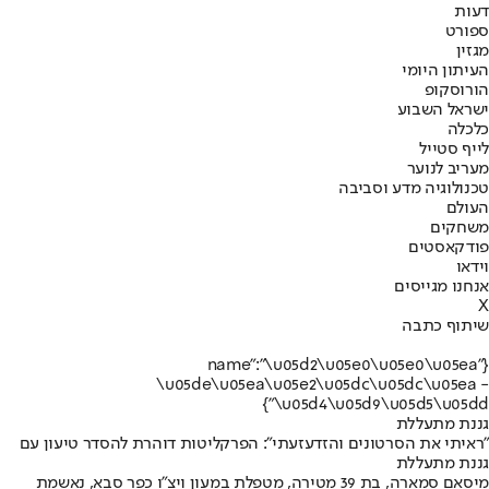
דעות
ספורט
מגזין
העיתון היומי
הורוסקופ
ישראל השבוע
כלכלה
לייף סטייל
מעריב לנוער
טכנולוגיה מדע וסביבה
העולם
משחקים
פודקאסטים
וידאו
אנחנו מגייסים
X
שיתוף כתבה
{"name":"\u05d2\u05e0\u05e0\u05ea
\u05de\u05ea\u05e2\u05dc\u05dc\u05ea -
\u05d4\u05d9\u05d5\u05dd"}
גננת מתעללת
"ראיתי את הסרטונים והזדעזעתי": הפרקליטות דוהרת להסדר טיעון עם
גננת מתעללת
מיסאם סמארה, בת 39 מטירה, מטפלת במעון ויצ"ו כפר סבא, נאשמת