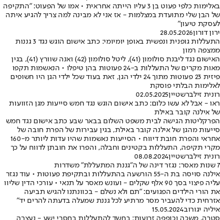
באלימות כלפי פעוט בן 3 עליו הייתה אחראית • אמו של הפעוט: "התקיפה
של הבן שלי מתועדת במצלמות - אז אני לא מבינה למה צריך להגיע איתה
לעסקת טיעון"
ירון דורון
28.05.2026
התעללות גופנית ונפשית באופן יומיומי: כתב אישום הוגש נגד 3 גננות
ממצפה רמון
האישום נגד ליבנת סולומון (41), ליטל סולומון (42) ואנה שוורץ (41), בגין
מאות מקרים של התעללות ב-24 פעוטות בהן טיפלו • הנאשמות תקפו
פיזית 23 פעוטות מתוך 24 ילדי הגן, זאת בעוד שכל ילדי הגן היו חשופים
לאלימות הבלתי פוסקת
רונית זילברשטיין
02.05.2025
ראו - אבל לא עשו כלום: כתב אישום הוגש נגד חמש סייעות מגן הזוועות
של אילנה קובר באילת
הפרקליטות הגישה לבית משפט השלום בבאר שבע כתב אישום נגד חמש
סייעות מהגן של אילנה קובר באילת, בגין עבירות של הפרת חובה של
אחראי והפרת חובת דיווח • הסייעות נאשמות שהיו עדות ליותר מ-160
מקרי תקיפה, התעללות בקטינים וחבלה, והפרו את חובתן לדווח על כך
רונית זילברשטיין
08.08.2024
7 שנות מאסר: נגזר דינה של ה"גננת המתעללת" משדרות
אילנה סויסה בת ה-55 הורשעה בהתעללות ובתקיפת פעוטות • עוד נגזר
עליה פיצוי בסך 90 אלף שקלים - ועונש מאסר על תנאי • עורכי הדין שליוו
את הורי הילדים הפגועים: "תם ולא נשלם - בכוונתנו להגיש תביעה
אזרחית כדי להעביר מסר מרתיע לכל גננת שמעלה בדעתה להרים יד"
איליה יגורוב
15.05.2024
סטרה, משכה וכופפה זרועות: בחשד להתעללות בחסרי ישע - נעצרה