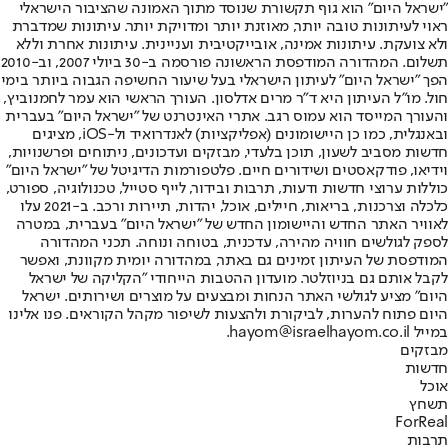
"ישראל היום" הוא גוף תקשורת שנוסד מתוך האמונה שהציבור הישראלי
ראוי לעיתונות טובה יותר, מאוזנת יותר ומדויקת יותר. עיתונות שמדברת
ולא צועקת. עיתונות אמינה, אובייקטיבית ועניינית. עיתונות אחרת וללא
תשלום. המהדורה המודפסת הראשונה פורסמה ב-30 ביולי 2007, וב-2010
הפך "ישראל היום" לעיתון הישראלי בעל שיעור החשיפה הגבוה ביותר בימי
חול. מו"ל העיתון היא ד"ר מרים אדלסון. העורך הראשי הוא עמר לחמנוביץ,
והעורך המייסד הוא עמוס רגב. אתרי האינטרנט של "ישראל היום" בעברית
ובאנגלית, כמו כן היישומונים (אפליקציות) לאנדרואיד ול-iOS, מציגים
חדשות מסביב לשעון, תוכן בלעדי, מבזקים ועדכונים, ניתוחים ופרשנויות,
וידיאו, פודקאסטים ושידורים חיים. פלטפורמות הדיגיטל של "ישראל היום"
כוללות ערוצי חדשות ודעות, תרבות ובידור, לייף סטייל, טכנולוגיה, ספורט,
כלכלה וצרכנות, בריאות, חיילים, אוכל, יהדות, תיירות ורכב. ב-2021 עלו
לאוויר האתר החדש והיישומון החדש של "ישראל היום" בעברית, במטרה
לספק לגולשים חוויה מהירה, עדכנית, בטוחה ונוחה. תכני המהדורה
המודפסת של העיתון זמינים גם באתר, במהדורה יומית מקוונת, ואפשר
לקבל אותם גם בניוזלטר. מועדון ההטבות הייחודי "הקליקה של ישראל
היום" מציע לגולשי האתר הנחות ומבצעים על מוצרים ושירותים. ישראל
היום פתוח להערות, לביקורת ולהצעות לשיפור מקהל הקוראים. פנו אלינו
במייל hayom@israelhayom.co.il.
מבזקים
חדשות
אוכל
תשחץ
ForReal
תרבות