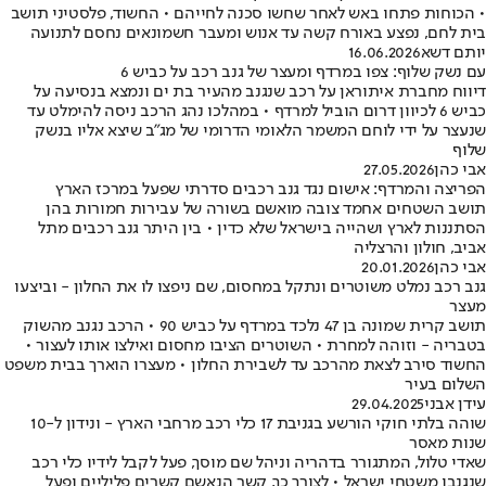
• הכוחות פתחו באש לאחר שחשו סכנה לחייהם • החשוד, פלסטיני תושב
בית לחם, נפצע באורח קשה עד אנוש ומעבר חשמונאים נחסם לתנועה
יותם דשא
16.06.2026
עם נשק שלוף: צפו במרדף ומעצר של גנב רכב על כביש 6
דיווח מחברת איתוראן על רכב שנגנב מהעיר בת ים ונמצא בנסיעה על
כביש 6 לכיוון דרום הוביל למרדף • במהלכו נהג הרכב ניסה להימלט עד
שנעצר על ידי לוחם המשמר הלאומי הדרומי של מג"ב שיצא אליו בנשק
שלוף
אבי כהן
27.05.2026
הפריצה והמרדף: אישום נגד גנב רכבים סדרתי שפעל במרכז הארץ
תושב השטחים אחמד צובה מואשם בשורה של עבירות חמורות בהן
הסתננות לארץ ושהייה בישראל שלא כדין • בין היתר גנב רכבים מתל
אביב, חולון והרצליה
אבי כהן
20.01.2026
גנב רכב נמלט משוטרים ונתקל במחסום, שם ניפצו לו את החלון - וביצעו
מעצר
תושב קרית שמונה בן 47 נלכד במרדף על כביש 90 • הרכב נגנב מהשוק
בטבריה - וזוהה למחרת • השוטרים הציבו מחסום ואילצו אותו לעצור •
החשוד סירב לצאת מהרכב עד לשבירת החלון • מעצרו הוארך בבית משפט
השלום בעיר
עידן אבני
29.04.2025
שוהה בלתי חוקי הורשע בגניבת 17 כלי רכב מרחבי הארץ - ונידון ל-10
שנות מאסר
שאדי טלול, המתגורר בדהריה וניהל שם מוסך, פעל לקבל לידיו כלי רכב
שנגנבו משטחי ישראל • לצורך כך, קשר הנאשם קשרים פליליים ופעל