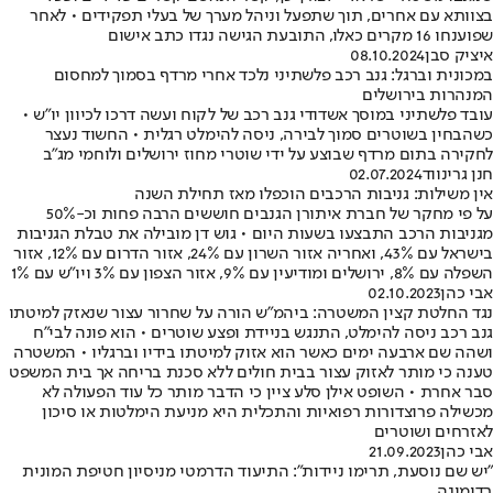
בצוותא עם אחרים, תוך שתפעל וניהל מערך של בעלי תפקידים • לאחר
שפוענחו 16 מקרים כאלו, התובעת הגישה נגדו כתב אישום
איציק סבן
08.10.2024
במכונית וברגל: גנב רכב פלשתיני נלכד אחרי מרדף בסמוך למחסום
המנהרות בירושלים
עובד פלשתיני במוסך אשדודי גנב רכב של לקוח ועשה דרכו לכיוון יו"ש •
כשהבחין בשוטרים סמוך לבירה, ניסה להימלט רגלית • החשוד נעצר
לחקירה בתום מרדף שבוצע על ידי שוטרי מחוז ירושלים ולוחמי מג״ב
חנן גרינווד
02.07.2024
אין משילות: גניבות הרכבים הוכפלו מאז תחילת השנה
על פי מחקר של חברת איתורן הגנבים חוששים הרבה פחות וכ-50%
מגניבות הרכב התבצעו בשעות היום • גוש דן מובילה את טבלת הגניבות
בישראל עם 43%, ואחריה אזור השרון עם 24%, אזור הדרום עם 12%, אזור
השפלה עם 8%, ירושלים ומודיעין עם 9%, אזור הצפון עם 3% ויו"ש עם 1%
אבי כהן
02.10.2023
נגד החלטת קצין המשטרה: ביהמ"ש הורה על שחרור עצור שנאזק למיטתו
גנב רכב ניסה להימלט, התנגש בניידת ופצע שוטרים • הוא פונה לבי"ח
ושהה שם ארבעה ימים כאשר הוא אזוק למיטתו בידיו וברגליו • המשטרה
טענה כי מותר לאזוק עצור בבית חולים ללא סכנת בריחה אך בית המשפט
סבר אחרת • השופט אילן סלע ציין כי הדבר מותר כל עוד הפעולה לא
מכשילה פרוצדורות רפואיות והתכלית היא מניעת הימלטות או סיכון
לאזרחים ושוטרים
אבי כהן
21.09.2023
"יש שם נוסעת, תרימו ניידות": התיעוד הדרמטי מניסיון חטיפת המונית
בדימונה