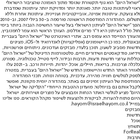
"ישראל היום" הוא גוף תקשורת שנוסד מתוך האמונה שהציבור הישראלי
ראוי לעיתונות טובה יותר, מאוזנת יותר ומדויקת יותר. עיתונות שמדברת
ולא צועקת. עיתונות אמינה, אובייקטיבית ועניינית. עיתונות אחרת וללא
תשלום. המהדורה המודפסת הראשונה פורסמה ב-30 ביולי 2007, וב-2010
הפך "ישראל היום" לעיתון הישראלי בעל שיעור החשיפה הגבוה ביותר בימי
חול. מו"ל העיתון היא ד"ר מרים אדלסון. העורך הראשי הוא עמר לחמנוביץ,
והעורך המייסד הוא עמוס רגב. אתרי האינטרנט של "ישראל היום" בעברית
ובאנגלית, כמו כן היישומונים (אפליקציות) לאנדרואיד ול-iOS, מציגים
חדשות מסביב לשעון, תוכן בלעדי, מבזקים ועדכונים, ניתוחים ופרשנויות,
וידיאו, פודקאסטים ושידורים חיים. פלטפורמות הדיגיטל של "ישראל היום"
כוללות ערוצי חדשות ודעות, תרבות ובידור, לייף סטייל, טכנולוגיה, ספורט,
כלכלה וצרכנות, בריאות, חיילים, אוכל, יהדות, תיירות ורכב. ב-2021 עלו
לאוויר האתר החדש והיישומון החדש של "ישראל היום" בעברית, במטרה
לספק לגולשים חוויה מהירה, עדכנית, בטוחה ונוחה. תכני המהדורה
המודפסת של העיתון זמינים גם באתר, במהדורה יומית מקוונת, ואפשר
לקבל אותם גם בניוזלטר. מועדון ההטבות הייחודי "הקליקה של ישראל
היום" מציע לגולשי האתר הנחות ומבצעים על מוצרים ושירותים. ישראל
היום פתוח להערות, לביקורת ולהצעות לשיפור מקהל הקוראים. פנו אלינו
במייל hayom@israelhayom.co.il.
מבזקים
חדשות
אוכל
תשחץ
ForReal
תרבות