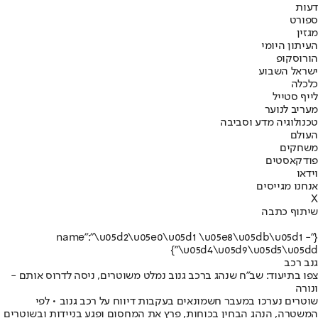
דעות
ספורט
מגזין
העיתון היומי
הורוסקופ
ישראל השבוע
כלכלה
לייף סטייל
מעריב לנוער
טכנולוגיה מדע וסביבה
העולם
משחקים
פודקאסטים
וידאו
אנחנו מגייסים
X
שיתוף כתבה
{"name":"\u05d2\u05e0\u05d1 \u05e8\u05db\u05d1 -
\u05d4\u05d9\u05d5\u05dd"}
גנב רכב
צפו בתיעוד: שב"ח שנהג ברכב גנוב נמלט משוטרים, ניסה לדרוס אותם -
ונורה
שוטרים נערכו במעבר חשמונאים בעקבות דיווח על רכב גנוב • לפי
המשטרה, הנהג הבחין בכוחות, פרץ את המחסום ופגע בניידות ובשוטרים