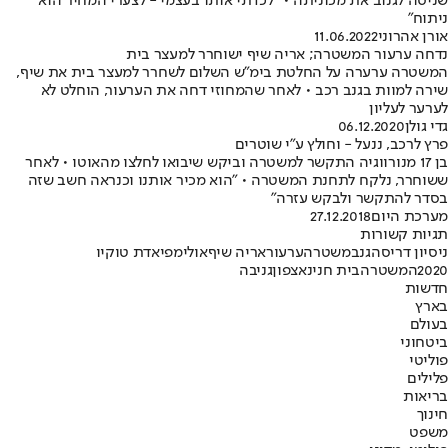
שניסה לגנוב את מכוניתה • "לכדתי אותו בעצמי - לצערי המחיר הוא
ניתוח"
אורן אהרוני
11.06.2022
נדחה ערעור המשטרה; אריה שיף ישוחרר למעצר בית
המשטרה ערערה על החלטת בימ"ש השלום לשחרר למעצר בית את שיף,
שירה למוות בגנב רכב • לאחר שהמחוזי דחה את הערעור, הוחלט לא
לערער לעליון
גדי גולן
06.12.2020
פרץ לרכב, ננעל - וחולץ ע"י שוטרים
בן 17 מנורווגיה התקשר למשטרה וביקש שיבואו לחלצו מהאוטו • לאחר
ששוחרר, נלקח לתחנת המשטרה • "הוא מכיר אותנו וכנראה חשב שזה
בסדר להתקשר ולבקש עזרה"
מערכת היום
27.12.2018
תגיות קשורות
ניסיון דריסה
גנב
משטרה
ערעור
אריה שיף
אולימפיאדת טוקיו
2020
המשטרה
בית חנינא
צפון
גניבה
חדשות
בארץ
בעולם
ביטחוני
פוליטי
פלילים
בריאות
חינוך
משפט