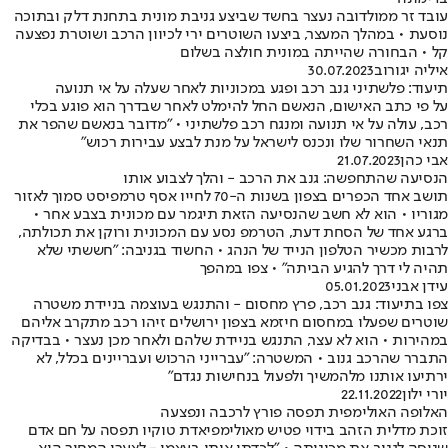
עובד זר ממולדובה נעצר בחשד שביצע גניבת מונית בתחנת דלק ובתוכה
נוסעת • במהלך המעצר, ביצעו השוטרים ירי לכיוון הרכב ושוטרת נפצעה
קל • הבחורה שהייתה במונית חולצה בשלום
איליה יגורוב
30.07.2023
תיעוד: פלשתיני גנב רכב ופגע במכוניות לאחר שעלה על אי תנועה
על פי כתב האישום, הנאשם החל להימלט לאחר שבדרך הוא פוגע בכלי
רכב, עולה על אי תנועה ומנגח רכב פלשתיני • "מדובר בנאשם שהפר את
תנאי השחרור שלו ונכנס לישראל על מנת לבצע עבירות רכוש"
אבי כהן
21.07.2023
הנסיעה שהתחפשה: גנב את הרכב - והלך לצבוע אותו
תושב אחד הכפרים בצפון בשנות ה-70 לחייו אסף טרמפיסט סמוך לאזור
מגוריו • הוא לא חשב שהנסיעה הזאת תיגמר עם מכונית בצבע אחר •
ברגע אחד של הסחת דעת, הטרמפ נסע עם המכונית ורוקן את תכולתה,
לרבות מכשיר הטלפון הנייד של הנהג • החשוד בגניבה: "חששתי שלא
תהיה לי דרך להגיע הביתה" • צפו במהפך
עידן אבני
05.01.2023
צפו בתיעוד: גנב רכב, פרץ מחסום - והתנגש בעוצמה בניידת משטרה
שוטרים שפעלו במחסום חיזמא בצפון ירושלים זיהו רכב מתקרב אליהם
במהירות • הוא לא עצר, התנגש בניידת שלהם ולאחר מכן נעצר • בבדיקה
התברר שהרכב גנוב • המשטרה: "עברייני הרכוש ועבריינים בכלל, לא
ירתיעו אותנו מלהמשיך ולפעול בנחישות נגדם"
יורי ילון
22.11.2022
האלופה האולימפית תפסה פורץ לרכבה ונפצעה
זוכת מדלית הזהב בידוי פטיש מאולימפיאדת טוקיו תפסה על חם אדם