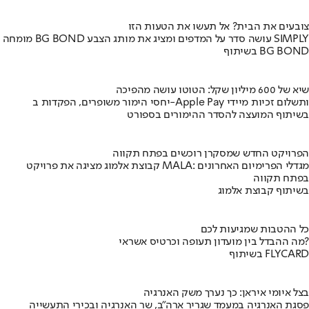
צובעים את הבית? אל תעשו את הטעות הזו
מומחה BG BOND עושה סדר על המדפים ומציג את מותג הצבע SIMPLY
בשיתוף BG BOND
שיא של 600 מיליון שקל: הטוטו עושה מהפיכה
יחסי הימור משופרים, הפקדות ב-Apple Pay ותשלום זכיות מיידי
בשיתוף המועצה להסדר ההימורים בספורט
הפרויקט החדש שמסקרן רוכשים בפתח תקווה
קבוצת אלמוג מציגה את פרויקט MALA: מגדלי הפרימיום האחרונים
בפתח תקווה
בשיתוף קבוצת אלמוג
כל ההטבות שמגיעות לכם
מה ההבדל בין מועדון תעופה וכרטיס אשראי?
בשיתוף FLYCARD
בצל איומי איראן: כך נערך משק האנרגיה
פסגת האנרגיה במעמד שגריר ארה"ב, שר האנרגיה ובכירי התעשייה