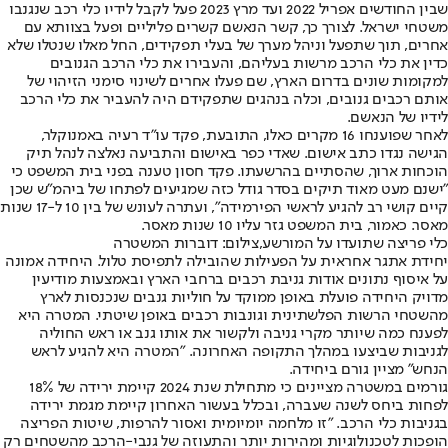
שבין החודשים אפריל 2022 ועד מרץ 2023 פעל לקבל לידיו כלי רכב שנגנבו
משטחי ישראל. לצורך כך, קשר הנאשם קשרים פליליים ופעל בצוותא עם
אחרים, תוך שתפעל וניהל מערך של בעלי תפקידים, החל מאלו שנטלו שלא
כדין את כלי הרכב מרשות בעליהם, והעבירו את כלי הרכב הגנובים
למקומות שונים בדרום הארץ, שם פעלו אחרים לשינוי סימני הזיהוי של
אותם רכבים גנובים, וכלה בנהגים שתפקידם היה להעביר את כלי הרכב
לידיו של הנאשם.
לאחר שפוענחו 16 מקרים כאלו, התובעת, פקד עו"ד רעיה באמנוקלר,
הגישה נגדו כתב אישום. שאדי כפר באישום והתביעה נאלצה לנהל תיק
הוכחות ארוך, שהסתיים בהרשעתו. פקד חסון טענה בפני בית המשפט כי
״ישנם מעט מאוד תיקים בסדר גודל כזה שמגיעים לפתחו של ביהמ"ש שכן
קיים קושי רב להגיע לראשי הפירמידה", ועתרה לעונש של בין 10 ל-17 שנות
מאסר. כאמור, בית המשפט גזר עליו 10 שנות מאסר.
כלי פריצה שתועדו על המורשע,צילום: דוברות המשטרה
יחידת אתגר אחראית על הפעילות שהובילה לתפיסת טלול. היחידה אמונה
על איסוף נתונים אודות גניבת רכבים ברחבי הארץ ובאמצעות מודיעין
מדויק היחידה פועלת באופן ממוקד על חוליות גנבים שנכנסות לארץ
מהשטחי הרשות הפלשתינית וגונבות רכבים באופן שיטתי. המטרה היא
לפענח כמה שיותר מקרי גניבה ולקשור את אותו גנב או ראש החוליה
לגניבות שביצעו במהלך התקופה האחרונה. "המטרה היא להגיע לראש
הנחש" מציין גורם ביחידה.
גורמים במשטרה מציינים כי מתחילת שנת 2024 קיימת ירידה של 18%
לפחות ביחס לשנה שעברה, ובכלל בעשור האחרון קיימת מגמת ירידה
בגניבות כלי הרכב. "זו מלחמה יומיומית ואסור להרפות, שיטות הפריצה
הופכות לטכנולוגיות ומהירות יותר והתעוזה של גנבי-הרכב מהשטחים רק