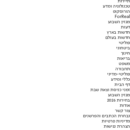
תיירות
טכנולוגיה ומדע
הורוסקופ
ForReal
מגזין השבוע
דעות
חדשות בארץ
חדשות בעולם
פוליטי
ביטחוני
חינוך
בריאות
משפט
תחבורה
פוליטי-מדיני
כללי ומידע
דף הבית
זמני כניסת וצאת שבת
מגזין השבוע
בחירות 2026
אודות
צור קשר
נבחרת הכתבים והפרשנים
מדיניות פרטיות
הצהרת נגישות