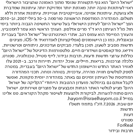
"ישראל היום" הוא גוף תקשורת שנוסד מתוך האמונה שהציבור הישראלי
ראוי לעיתונות טובה יותר, מאוזנת יותר ומדויקת יותר. עיתונות שמדברת
ולא צועקת. עיתונות אמינה, אובייקטיבית ועניינית. עיתונות אחרת וללא
תשלום. המהדורה המודפסת הראשונה פורסמה ב-30 ביולי 2007, וב-2010
הפך "ישראל היום" לעיתון הישראלי בעל שיעור החשיפה הגבוה ביותר בימי
חול. מו"ל העיתון היא ד"ר מרים אדלסון. העורך הראשי הוא עמר לחמנוביץ,
והעורך המייסד הוא עמוס רגב. אתרי האינטרנט של "ישראל היום" בעברית
ובאנגלית, כמו כן היישומונים (אפליקציות) לאנדרואיד ול-iOS, מציגים
חדשות מסביב לשעון, תוכן בלעדי, מבזקים ועדכונים, ניתוחים ופרשנויות,
וידיאו, פודקאסטים ושידורים חיים. פלטפורמות הדיגיטל של "ישראל היום"
כוללות ערוצי חדשות ודעות, תרבות ובידור, לייף סטייל, טכנולוגיה, ספורט,
כלכלה וצרכנות, בריאות, חיילים, אוכל, יהדות, תיירות ורכב. ב-2021 עלו
לאוויר האתר החדש והיישומון החדש של "ישראל היום" בעברית, במטרה
לספק לגולשים חוויה מהירה, עדכנית, בטוחה ונוחה. תכני המהדורה
המודפסת של העיתון זמינים גם באתר, במהדורה יומית מקוונת, ואפשר
לקבל אותם גם בניוזלטר. מועדון ההטבות הייחודי "הקליקה של ישראל
היום" מציע לגולשי האתר הנחות ומבצעים על מוצרים ושירותים. ישראל
היום פתוח להערות, לביקורת ולהצעות לשיפור מקהל הקוראים. פנו אלינו
במייל hayom@israelhayom.co.il.
יום שבת, 11.7.2026
כ"ו בתמוז תשפ"ו
חדשות
דעות
ספורט
ForReal
תרבות ובידור