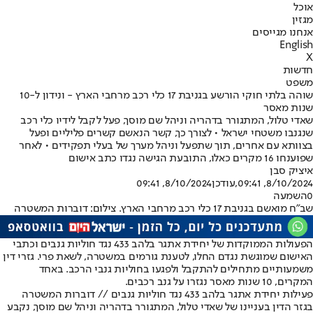
אוכל
מגזין
אנחנו מגייסים
English
X
חדשות
משפט
שוהה בלתי חוקי הורשע בגניבת 17 כלי רכב מרחבי הארץ - ונידון ל-10
שנות מאסר
שאדי טלול, המתגורר בדהריה וניהל שם מוסך, פעל לקבל לידיו כלי רכב
שנגנבו משטחי ישראל • לצורך כך, קשר הנאשם קשרים פליליים ופעל
בצוותא עם אחרים, תוך שתפעל וניהל מערך של בעלי תפקידים • לאחר
שפוענחו 16 מקרים כאלו, התובעת הגישה נגדו כתב אישום
איציק סבן
8/10/2024, 09:41
,עודכן
8/10/2024, 09:41
0
השמעה
שב״ח מואשם בגניבת 17 כלי רכב מרחבי הארץ. צילום: דוברות המשטרה
הפעולות הממוקדות של יחידת אתגר בלהב 433 נגד חוליות גנבים וכתבי
האישום שמוגשת נגדם החלו, לטענת גורמים במשטרה, לשאת פרי. גזרי דין
משמעותיים מתחילים להתקבל ולפגעו בחוליות גנבי הרכב. באחד
המקרים, 10 שנות מאסר נגזרו על גנב רכבים.
פעילות יחידת אתגר בלהב 433 נגד חוליות גנבים // דוברות המשטרה
בגזר הדין בעניינו של שאדי טלול, המתגורר בדהריה וניהל שם מוסך, נקבע