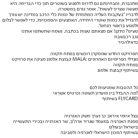
מתגברת, ומבחינתם גם לדרוס ולפגוע בשוטרים תוך כדי הבריחה היא
מעשה שצריך לעשות", אומר גורם במשטרה.
לדבריו ״בעקבות העליה המתמדת של כמות כלי הרכב במדינה יש צורך
להגדיל את כמות שוטרי היחידה, האמצעים והסמכויות, כדי לאפשר לבלום
ולפגוע בראשי הנחש״.
טעינו? נתקן! אם מצאתם טעות בכתבה, נשמח שתשתפו אותנו
גנב רכב
שבח
כדאי
להכיר
הפרויקט החדש שמסקרן רוכשים בפתח תקווה
קבוצת אלמוג מציגה את פרויקט MALA: מגדלי הפרימיום האחרונים
בפתח תקווה
בשיתוף קבוצת אלמוג
כל ההטבות שמגיעות לכם
מה ההבדל בין מועדון תעופה וכרטיס אשראי?
בשיתוף FLYCARD
בצל איומי איראן: כך נערך משק האנרגיה
פסגת האנרגיה במעמד שגריר ארה"ב, שר האנרגיה ובכירי התעשייה
בישראל ובעולם
בשיתוף המכון הישראלי לאנרגיה ולסביבה