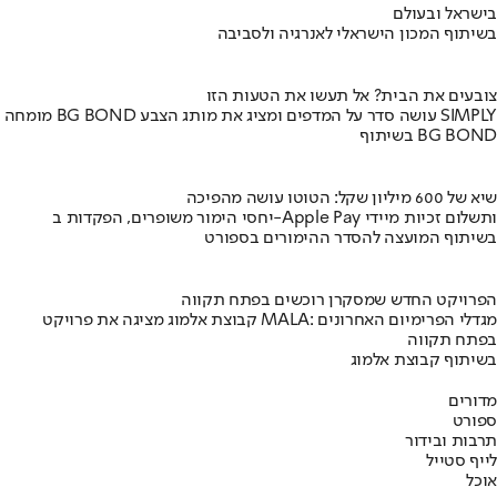
בישראל ובעולם
בשיתוף המכון הישראלי לאנרגיה ולסביבה
צובעים את הבית? אל תעשו את הטעות הזו
מומחה BG BOND עושה סדר על המדפים ומציג את מותג הצבע SIMPLY
בשיתוף BG BOND
שיא של 600 מיליון שקל: הטוטו עושה מהפיכה
יחסי הימור משופרים, הפקדות ב-Apple Pay ותשלום זכיות מיידי
בשיתוף המועצה להסדר ההימורים בספורט
הפרויקט החדש שמסקרן רוכשים בפתח תקווה
קבוצת אלמוג מציגה את פרויקט MALA: מגדלי הפרימיום האחרונים
בפתח תקווה
בשיתוף קבוצת אלמוג
מדורים
ספורט
תרבות ובידור
לייף סטייל
אוכל