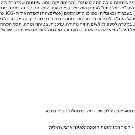
לעיתונות טובה יותר, מאוזנת יותר ומדויקת יותר. עיתונות שמדברת ולא צ
שלום. המהדורה המודפסת הראשונה פורסמה ב-30 ביולי 2007, וב-2010 הפך "ישראל היום" לעיתון הישראלי בעל שי
לחמנוביץ,
ל היום" כוללות ערוצי חדשות ודעות, תרבות ובידור, לייף סטייל, טכנולוגיה
ברית, במטרה לספק לגולשים חוויה מהירה, עדכנית, בטוחה ונוחה. תכני המה
ל היום" מציע לגולשי האתר הנחות ומבצעים על מוצרים ושירותים. ישראל 
 מסע מיבשת ליבשת • ויש גם מסלול נינג'ה בטבע
רי • העיר המנומנמת הופכת לפנינה ארצישראלית