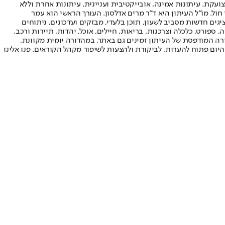
ועקת. עיתונות אמינה, אובייקטיבית ועניינית. עיתונות אחרת וללא
עור החשיפה הגבוה ביותר בימי חול. מו"ל העיתון היא ד"ר מרים אדלסון. העורך הראשי הוא עמר
 והעורך המייסד הוא עמוס רגב. אתרי האינטרנט של "ישראל היום" בעברית ובאנגלית, כמו כן היישומונים (אפליקציות) לאנדרואיד ול-iOS, מציגים חדשות מסביב לשעון, תוכן בלעדי, מבזקים ועדכונים, ניתוחים
, ספורט, כלכלה וצרכנות, בריאות, חיילים, אוכל, יהדות, תיירות ורכב.
דורה המודפסת של העיתון זמינים גם באתר, במהדורה יומית מקוונת,
היום פתוח להערות, לביקורת ולהצעות לשיפור מקהל הקוראים. פנו אלינו