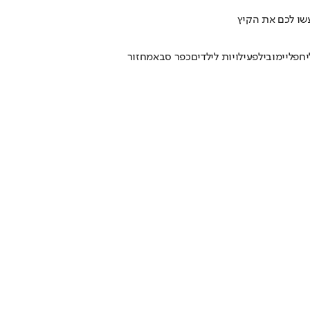
עשו לכם את הקיץ
יח
פליימוביל
פעילויות לילדים
כפר סבא
מחזור