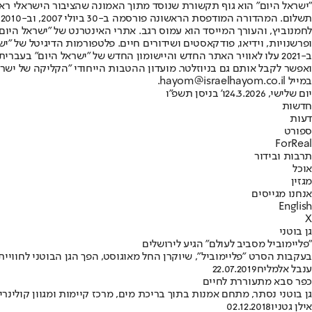
"ישראל היום" הוא גוף תקשורת שנוסד מתוך האמונה שהציבור הישראלי ראוי 
ת
ופרשנויות, וידיאו, פודקאסטים ושידורים חיים. פלטפורמות הדיגיטל של "ישרא
ב-2021 עלו לאוויר האתר החדש והיישומון החדש של "ישראל היום" בע
ואפשר לקבל אותם גם בניוזלטר. מועדון ההטבות הייחודי "הקליקה של ישרא
במייל hayom@israelhayom.co.il.
יום שלישי, 24.3.2026
ו' בניסן תשפ"ו
חדשות
דעות
ספורט
ForReal
תרבות ובידור
אוכל
מגזין
אנחנו מגייסים
English
X
גן בוטני
"פליימוביל מסביב לעולם" הגיע לירושלים
בעקבות הסרט "פליימוביל", שיוקרן החל מאוגוסט, הפך הגן הבוטני לחוויית
ענבל אלמליח
22.07.2019
כפר סבא מתעוררת לחיים
גן בוטני נסתר, מתחם אמנות בתוך בריכת מים, מרכז קיימות ומגוון קולינ
אילן גטניו
02.12.2018