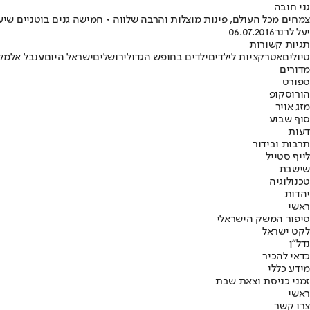
גני חובה
צמחים מכל העולם, פינות מוצלות והרבה שלווה • חמישה גנים בוטניים שי
יעל לרנר
06.07.2016
תגיות קשורות
טיולים
אטרקציות לילדים
ילדים בחופש הגדול
ירושלים
ישראל היום
ענבל אלמל
מדורים
ספורט
הורוסקופ
מזג אויר
סוף שבוע
דעות
תרבות ובידור
לייף סטייל
שישבת
טכנולוגיה
יהדות
ראשי
סיפור המשק הישראלי
לקט ישראל
נדל"ן
כדאי להכיר
מידע כללי
זמני כניסת וצאת שבת
ראשי
צרו קשר