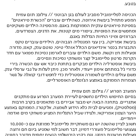
בטבע.
הכניסה לפליימוביל מסביב לעולם בגן הבוטני // צילום: תום עמית
המסע מתחיל ביבשת אירופה, כשהילדים עוברים "הכשרת פיראטים"
בספינת פיראטים ענקית הממוקמת באגם. מהספינה הילדים משקיפים
ומחפשים את הסופיות, ציפורי מים קטנות, את הדגים, הצפרדעים,
הברווזים ומיני החיות הגדלות באגם.
ביבשת אמריקה, בין עצי המגנוליה הגבוהים, הילידים עוברים טקס
התבגרות בכפר אינדיאנים הכולל אוהלי טיפי, טוטם ענק, קאנו, מדורה
ופעילות חץ וקשת. משם הילדים עוברים לארמון נסיכות מפואר עם חדר
הקרנת סרטון פליימוביל קצר ומשחקי נסיכות ונסיכים.
ביבשת אוסטרליה הילדים מבקרים בתחנת כיבוי אש עם הכשרה בירי
כדורי ג'ל במתחם אימון ייעודי, ולאחר מכן, ניתן לעלות על גבי ערסלי ענק.
משם עולים הילדים לשמורה אוסטרלית כדי לחפש דובי קואלה על גשר
הצמרות הממוקם באמצע הג'ונגלים האוסטרליים.
המערב הפרוע // צילום: תום עמית
בסיום החיפוש הילדים נחשפים לעיירת המערב הפרוע עם מתקנים
אתגריים. בתחנה הבאה יש מבצר אבירים בו מתאמנים בקרב חרבות
(מפלסטיק), ומגיעים לבית כלא הידוע לשמצה, אלקטרז, הממוקם באמצע
היער הצפון אמריקאי, ולצידו שביל התגליות המציע משחקי מים ואדמה
ייחודיים.
חשוב לציין שהשנה יש גם משחקיית פליימוביל ממוזגת עם כ-10,000
צעצועי פליימוביל מעוררי דמיון, דבר חשוב למי שמגיע ביום חם ורוצה
פעילות מרעננת במזגן, וגם בקיץ הירושלמי הנעים יחסית מדובר בחוויה