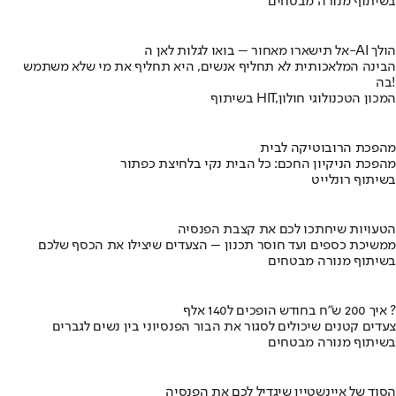
בשיתוף מנורה מבטחים
אל תישארו מאחור – בואו לגלות לאן ה-AI הולך
הבינה המלאכותית לא תחליף אנשים, היא תחליף את מי שלא משתמש
בה!
בשיתוף HIT,המכון הטכנולוגי חולון
מהפכת הרובוטיקה לבית
מהפכת הניקיון החכם: כל הבית נקי בלחיצת כפתור
בשיתוף רונלייט
הטעויות שיחתכו לכם את קצבת הפנסיה
ממשיכת כספים ועד חוסר תכנון – הצעדים שיצילו את הכסף שלכם
בשיתוף מנורה מבטחים
איך 200 ש"ח בחודש הופכים ל140 אלף ?
צעדים קטנים שיכולים לסגור את הבור הפנסיוני בין נשים לגברים
בשיתוף מנורה מבטחים
הסוד של איינשטיין שיגדיל לכם את הפנסיה