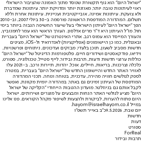
"ישראל היום" הוא גוף תקשורת שנוסד מתוך האמונה שהציבור הישראלי
ראוי לעיתונות טובה יותר, מאוזנת יותר ומדויקת יותר. עיתונות שמדברת
ולא צועקת. עיתונות אמינה, אובייקטיבית ועניינית. עיתונות אחרת וללא
תשלום. המהדורה המודפסת הראשונה פורסמה ב-30 ביולי 2007, וב-2010
הפך "ישראל היום" לעיתון הישראלי בעל שיעור החשיפה הגבוה ביותר בימי
חול. מו"ל העיתון היא ד"ר מרים אדלסון. העורך הראשי הוא עמר לחמנוביץ,
והעורך המייסד הוא עמוס רגב. אתרי האינטרנט של "ישראל היום" בעברית
ובאנגלית, כמו כן היישומונים (אפליקציות) לאנדרואיד ול-iOS, מציגים
חדשות מסביב לשעון, תוכן בלעדי, מבזקים ועדכונים, ניתוחים ופרשנויות,
וידיאו, פודקאסטים ושידורים חיים. פלטפורמות הדיגיטל של "ישראל היום"
כוללות ערוצי חדשות ודעות, תרבות ובידור, לייף סטייל, טכנולוגיה, ספורט,
כלכלה וצרכנות, בריאות, חיילים, אוכל, יהדות, תיירות ורכב. ב-2021 עלו
לאוויר האתר החדש והיישומון החדש של "ישראל היום" בעברית, במטרה
לספק לגולשים חוויה מהירה, עדכנית, בטוחה ונוחה. תכני המהדורה
המודפסת של העיתון זמינים גם באתר, במהדורה יומית מקוונת, ואפשר
לקבל אותם גם בניוזלטר. מועדון ההטבות הייחודי "הקליקה של ישראל
היום" מציע לגולשי האתר הנחות ומבצעים על מוצרים ושירותים. ישראל
היום פתוח להערות, לביקורת ולהצעות לשיפור מקהל הקוראים. פנו אלינו
במייל hayom@israelhayom.co.il.
יום שבת, 9.5.2026
כ"ב באייר תשפ"ו
חדשות
דעות
ספורט
ForReal
תרבות ובידור