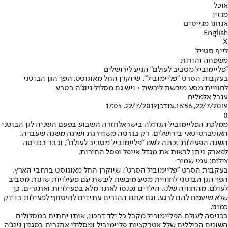
אוכל
מגזין
אנחנו מגייסים
English
X
לייף סטייל
משפחה והורות
"פליימוביל מסביב לעולם" הגיע לירושלים
בעקבות הסרט "פליימוביל", שיוקרן החל מאוגוסט, הפך הגן הבוטני
לחוויית מסע מיבשת ליבשת • ויש גם מסלול נינג'ה בטבע
ענבל אלמליח
22/7/2019, 16:56
,עודכן
22/7/2019, 17:05
0
ממלכת הפליימוביל הגדולה בישראל
חזרה השבוע בפעם השניה לגן הבוטני
האוניברסיטאי בירושלים, רק בגרסה משודרגת ושונה משנה שעברה.
השנה הפעילות זכתה לשם "פליימוביל מסביב לעולם", וכבר בכניסה
לפארק ניתן לראות את מגדל אייפל ופסל החירות.
צילום: עמי שמיר
בעקבות הסרט "פליימוביל הסרט", שיוקרן החל מאוגוסט ברחבי הארץ,
הפך הגן הבוטני לחוויית מסע מיבשת ליבשת עם פעילויות שונות מסביב
לעולם. מהחוויה שלנו, הילדים נכנסו לאתר מלא בפעילויות ואתגרים, כך
שלא שיעמם להם לרגע, וגם אתם ההורים עתידים להיסחף לפעילות בדיוק
כמונו.
בכניסה לעולם הפליימוביל מקבל כל ילד דרכון, אותו יחתים במסלולים
השונים הכוללים שלל אטרקציות פליימוביל ומסלולי אתגרים בסגנון נינג׳ה