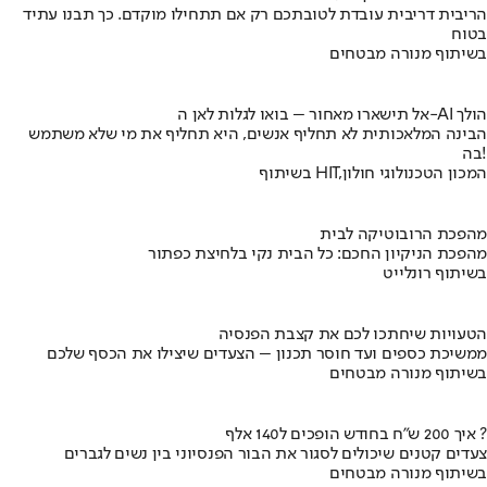
הריבית דריבית עובדת לטובתכם רק אם תתחילו מוקדם. כך תבנו עתיד
בטוח
בשיתוף מנורה מבטחים
אל תישארו מאחור – בואו לגלות לאן ה-AI הולך
הבינה המלאכותית לא תחליף אנשים, היא תחליף את מי שלא משתמש
בה!
בשיתוף HIT,המכון הטכנולוגי חולון
מהפכת הרובוטיקה לבית
מהפכת הניקיון החכם: כל הבית נקי בלחיצת כפתור
בשיתוף רונלייט
הטעויות שיחתכו לכם את קצבת הפנסיה
ממשיכת כספים ועד חוסר תכנון – הצעדים שיצילו את הכסף שלכם
בשיתוף מנורה מבטחים
איך 200 ש"ח בחודש הופכים ל140 אלף ?
צעדים קטנים שיכולים לסגור את הבור הפנסיוני בין נשים לגברים
בשיתוף מנורה מבטחים