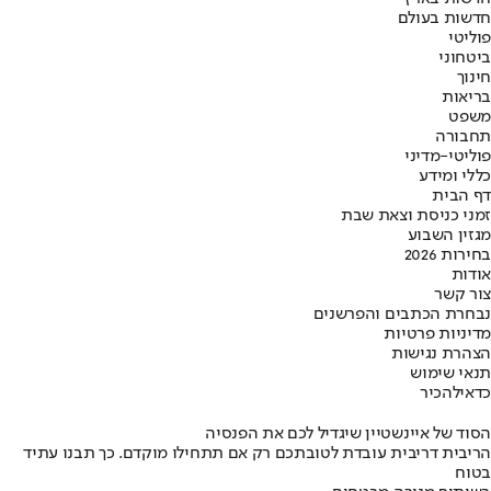
חדשות בעולם
פוליטי
ביטחוני
חינוך
בריאות
משפט
תחבורה
פוליטי-מדיני
כללי ומידע
דף הבית
זמני כניסת וצאת שבת
מגזין השבוע
בחירות 2026
אודות
צור קשר
נבחרת הכתבים והפרשנים
מדיניות פרטיות
הצהרת נגישות
תנאי שימוש
כדאי
להכיר
הסוד של איינשטיין שיגדיל לכם את הפנסיה
הריבית דריבית עובדת לטובתכם רק אם תתחילו מוקדם. כך תבנו עתיד
בטוח