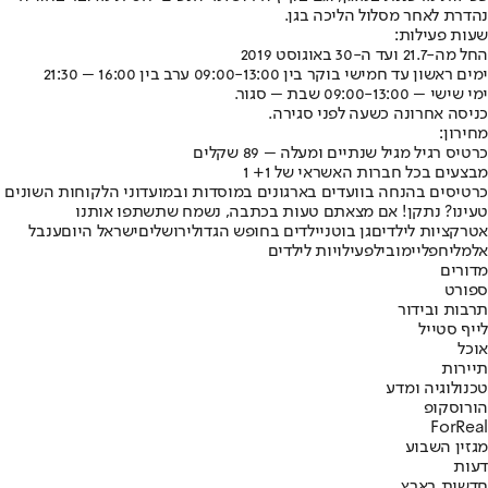
נהדרת לאחר מסלול הליכה בגן.
שעות פעילות:
החל מה-21.7 ועד ה-30 באוגוסט 2019
ימים ראשון עד חמישי בוקר בין 09:00-13:00 ערב בין 16:00 – 21:30
ימי שישי – 09:00-13:00 שבת – סגור.
כניסה אחרונה כשעה לפני סגירה.
מחירון:
כרטיס רגיל מגיל שנתיים ומעלה – 89 שקלים
מבצעים בכל חברות האשראי של 1+ 1
כרטיסים בהנחה בוועדים בארגונים במוסדות ובמועדוני הלקוחות השונים
טעינו? נתקן! אם מצאתם טעות בכתבה, נשמח שתשתפו אותנו
אטרקציות לילדים
גן בוטני
ילדים בחופש הגדול
ירושלים
ישראל היום
ענבל
אלמליח
פליימוביל
פעילויות לילדים
מדורים
ספורט
תרבות ובידור
לייף סטייל
אוכל
תיירות
טכנולוגיה ומדע
הורוסקופ
ForReal
מגזין השבוע
דעות
חדשות בארץ