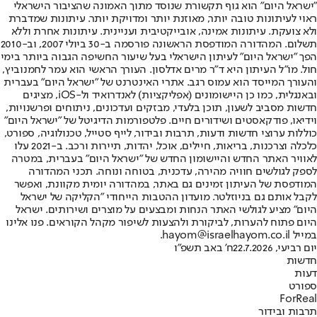
"ישראל היום" הוא גוף תקשורת שנוסד מתוך האמונה שהציבור הישראלי
ראוי לעיתונות טובה יותר, מאוזנת יותר ומדויקת יותר. עיתונות שמדברת
ולא צועקת. עיתונות אמינה, אובייקטיבית ועניינית. עיתונות אחרת וללא
תשלום. המהדורה המודפסת הראשונה פורסמה ב-30 ביולי 2007, וב-2010
הפך "ישראל היום" לעיתון הישראלי בעל שיעור החשיפה הגבוה ביותר בימי
חול. מו"ל העיתון היא ד"ר מרים אדלסון. העורך הראשי הוא עמר לחמנוביץ,
והעורך המייסד הוא עמוס רגב. אתרי האינטרנט של "ישראל היום" בעברית
ובאנגלית, כמו כן היישומונים (אפליקציות) לאנדרואיד ול-iOS, מציגים
חדשות מסביב לשעון, תוכן בלעדי, מבזקים ועדכונים, ניתוחים ופרשנויות,
וידיאו, פודקאסטים ושידורים חיים. פלטפורמות הדיגיטל של "ישראל היום"
כוללות ערוצי חדשות ודעות, תרבות ובידור, לייף סטייל, טכנולוגיה, ספורט,
כלכלה וצרכנות, בריאות, חיילים, אוכל, יהדות, תיירות ורכב. ב-2021 עלו
לאוויר האתר החדש והיישומון החדש של "ישראל היום" בעברית, במטרה
לספק לגולשים חוויה מהירה, עדכנית, בטוחה ונוחה. תכני המהדורה
המודפסת של העיתון זמינים גם באתר, במהדורה יומית מקוונת, ואפשר
לקבל אותם גם בניוזלטר. מועדון ההטבות הייחודי "הקליקה של ישראל
היום" מציע לגולשי האתר הנחות ומבצעים על מוצרים ושירותים. ישראל
היום פתוח להערות, לביקורת ולהצעות לשיפור מקהל הקוראים. פנו אלינו
במייל hayom@israelhayom.co.il.
יום רביעי, 22.7.2026
ח' באב תשפ"ו
חדשות
דעות
ספורט
ForReal
תרבות ובידור