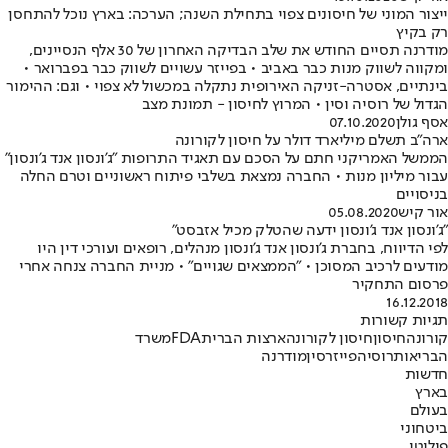
ייצור המוני של חיסונים צפוי בתחילת השנה; הערכה: בארץ נוכל להתחסן
רק בקיץ
מודרנה תסיים החודש את שלב הבדיקה האחרון של 30 אלף הנסיינים,
ומקווה לשווק מנות כבר באביב • בפייזר עשויים לשווק כבר בפברואר •
בינתיים, אסטרה-זניקה האירופית נתקלה במכשול לא צפוי • וגם: ההימור
הגדול של רוסיה וסין • המרוץ לחיסון - תמונת מצב
אסף גולן
07.10.2020
ארה"ב תשלם מיליארד דולר על חיסון לקורונה
הממשל האמריקני חתם על הסכם עם תאגיד התרופות "ג'ונסון אנד ג'ונסון"
עבור מיליון מנות • החברה נמצאת בשלבי פיתוח ראשוניים וטרם החלה
בניסויים
אור קיש
05.08.2020
"ג'ונסון אנד ג'ונסון ידעה שהטלק מכיל אזבסט"
לפי הדיווח, בחברת ג'ונסון אנד ג'ונסון מנהלים, רופאים ועורכי דין היו
מודעים לרכיב המסוכן • "הממצאים שגויים" • מניית החברה צנחה אחרי
פרסום התחקיר
16.12.2018
תגיות קשורות
קורונה
חיסון
חיסון לקורונה
ארצות הברית
FDA
משרד
הבריאות
רוסיה
פייזר
סין
מודרנה
חדשות
בארץ
בעולם
ביטחוני
פוליטי