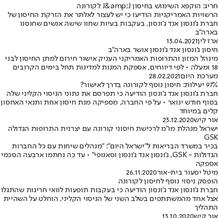
חריג: הוקפא השימוש בחיסון J&amp;J לקורונה
הרשויות האמריקניות הודיעו כי יש לעצור לאלתר את הזרקת החיסון של
חברת ג'ונסון אנד ג'ונסון, בעקבות בעיות שחוו שישה אנשים שחוסנו
בארה"ב
ארז לין
13.04.2021
חיסון ג'ונסון אנד ג'ונסון אושר בארה"ב
מינהל המזון והתרופות האמריקני העניק אישור חירום למתן החיסון לבני
18 ומעלה • לפי דיווחים, אספקת המנות למדינות תחל בימים הקרובים
מערכת היום
28.02.2021
97% יעילות: חיסון נוסף לקורונה בדרך לאישור?
חברת ג'ונסון אנד ג'ונסון הודיעה כי תפרסם את נתוני הניסוי הקליני שלה
בסוף חודש ינואר • על פי החברה, מספיקה מנת חיסון אחת ותנאי האחסון
קלים במיוחד
אור קיש
23.12.2020
ישראל מנהלת מו"מ לרכישת חיסוני קורונה עם יצרנית התרופות הגדולה
GSK
בכיר במשרד הבריאות ל"ישראל היום": "מנהלים שיחות עם כל החברות
הגדולות - GSK, ג'ונסון אנד ג'ונסון וסאנופי" • עד כה נחתמו ארבעה הסכמי
אספקה
מיטל יסעור בית-אור
26.11.2020
הופסק ניסוי נוסף לחיסון לקורונה
חברת ג'ונסון אנד ג'ונסון הודיעה כי בעקבות תופעות לוואי חריגות שהתגלו
אצל אחד מהמשתתפים בשלב השני של הניסוי הקליני, הוחלט על השהיית
התהליך
אור קיש
13.10.2020