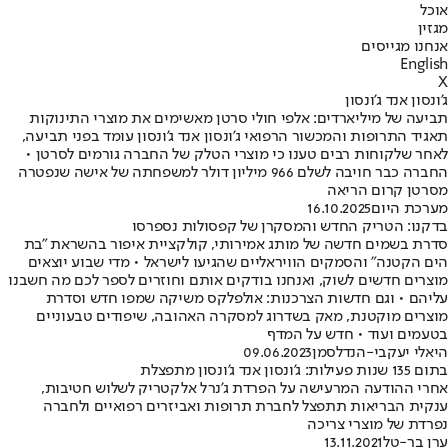
אוכל
מגזין
אנחנו מגייסים
English
X
ג'ונסון אנד ג'ונסון
תביעה של מיליארדים: אלפי חולי סרטן מאשימים את מוצרי התינוקות
תאגיד התרופות והמכשור הרפואי ג'ונסון אנד ג'ונסון עומד בפני תביעה,
לאחר שלקוחות רבים טענו כי מוצרי הטלק של החברה גורמים לסרטן •
החברה כבר חויבה לשלם 966 מיליון דולר למשפחתה של אישה שנפטרה
מסרטן קרום הריאה
מערכת היום
16.10.2025
בדקנו: הטריק החדש והמסקרן של קפסולות נספרסו
סדרת בשמים חדשה של מותג אמירותי, קולקציית איפור בהשראת "בת
הים הקטנה" והסמקים הוויראליים שהגיעו לישראל • מדי שבוע יוצאים
מוצרים חדשים לשוק, ואנחנו בודקים אותם וחוזרים לספר לכם מה חשבנו
עליהם • וגם חדשות הצרכנות: אולפלקס משיקה שמפו חדש וסדרת
מוצרים מוקטנת, מאק בשדרוג למסקרה האהובה, שיפודים טבעוניים
בטעמים ועוד • חדש על המדף
היאלי יעקבי-הנדלסמן
09.06.2023
בתום 135 שנות פעילות: ג'ונסון אנד ג'ונסון מתפצלת
אחרי ההודעה המרעישה על הפרדת ג'נרל אלקטריק לשלוש חטיבות,
ענקית הבריאות תתפצל לחברת תרופות ואביזרים רפואיים ולחברה
נפרדת של מוצרי צריכה
ערן בר-טל
13.11.2021