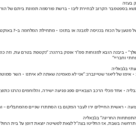
שלך" • ביבנה הובא למנוחות סמ"ר אופק ברהנה: "נקטפת בטרם עת, וזה כוא
תי וחבריי"
עתי בג'באליה
אימו של ליאור שטיינברג: "אני לא מאמינה שאתה לא איתנו • השר סמוטריץ
צועה • ראשית החיילים ירו לעבר המקום בו הסתתרו שניים מהמחבלים - 
התפתחות החריגה" בג'באליה
פנה התרחשה בשבת, אז החליטו בצה"ל לצאת לפשיטה יוצאת דופן על בית הח