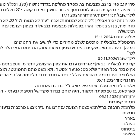
ברצועה • בתקרית נפצע לוחם נוסף מגדוד נחשון באורח קשה • 27 חללים נפלו במבצע האחרון בצפון הרצועה .
לילך שובל
,
חנן גרינווד
,
ירון דורון
17.11.2024
סמ"ר נווה יאיר אסולין ז"ל הובא למנוחות; אביו: "עוד לא הגעת לגיל 22, לא ראית חיים, לא ראית כלום"
הממשלה
איליה יגורוב
12.11.2024
הרמטכ"ל בג'באליה: מוכנים לשלם מחירים כדי להשיב את החטופים
במהלך הערכת מצב שקיים בעיר שבצפון רצועת עזה, התייחס הרצי הלוי להי
לכך"
לילך שובל
09.11.2024
קריסת ג'באליה: 55 אלף אזרחים עזבו את צפון הרצועה, יותר מ-200 בתים ממולכדים אותרו
אין מבנה בכל האזור שלא ספג פגיעה אנושה, ולא מעט מהם התמוטטו, תו
המלחמה נעו דרומה בהוראת צה"ל • בצבא סוברים כי הלחימה על סף הכרעה • הכתבה המלא
חנן גרינווד
05.11.2024
אלפים ליוו את סמ"ר איתי פאריזאט ז"ל בדרכו האחרונה
פאריזאט, בן 20 מפתח תקווה, היה לוחם בגדוד שקד של חטיבת גבעתי • הוא נפל בקרב בצפון הרצועה • חברו הקריא פתק שהשאיר למקרה שייפול: "אם אתם רואים את ההודעה הזו אז אני במקום שקט, נפלתי למען המדינה'"
ירון דורון
03.11.2024
תגיות קשורות
מלחמת חרבות ברזל
חמאס
צפון רצועת עזה
רצועת עזה
מבצע מרכבות גדעון
ח
חדשות
בארץ
בעולם
ביטחוני
פוליטי