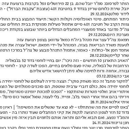
הותר לפרסום: סמ״ר יובל שהם, בן 22 מירושלים נפל בקרבות ברצועת עזה
יובל, שירת כלוחם שריון בגדוד 9 בחטיבת 401 (עוצבת ״עקבות הברזל״) • הוא החלל העשירי מבית הספר ״הימלפרב״ בירושלים
לידור סולטן
29.12.2024
כיתור המתחם, פינוי האוכלוסיה וקולות הקשר: תיעוד המבצע בבית החולים
צה"ל: מדובר באחד ממעצרי המחבלים הגדולים ביותר שבוצע בנקודת ריכ
מערכת היום
29.12.2024
חמאס: צה"ל עצר את מנהל ביה"ח כמאל עדוואן בצפון רצועת עזה
לטענת משרד הבריאות בעזה, המנוהל על-ידי חמאס, ישראל עצרה את מנהל 
אחמד חסן אל-כחלות • כאמור, אתמול התנהל מבצע של צה"ל במרכז הרפוא
שחר קליימן
28.12.2024
"האויב התארגן 10 חודשים - וזה ניכר": יום בחיי לוחמי גדוד 52 בג'באליה
גבורה, אחווה ורוח לחימה שלא ניתן להישאר אדיש אליהם
אבי כהן
03.12.2024
"לחקור מחבל זה כמו משחק פוקר": הצצה נדירה לעולמם של לוחמי יחידה 504, שחוקרים מחבלים תחת אש ומספקים מודיעין קריטי
איתורי אויב ואלפי מטרות שהותקפו • "הפכנו למכונת יומינט מטורפת", מס
ויריתי בהם אחד אחרי השני בלב', ומייד, בלי לעצור, שואל 'אפשר כוס מים?'
איתי אילנאי
28.11.2024
"באנו לסיים את מה שהתחלנו - לא נצא עד שנשלים את המשימה" | ראיון מ
גדוד 52 חזר לצפון הרצועה לנקות את קיני המחבלים שעוד נותרו בה •
והמג"ד נפצע, ואם תבוא אליהם ותראה אותם נלחמים תבין איזה מין אנשים 
חנן גרינווד
24.11.2024
הותר לפרסום: סרן יוגב פזי וסמ״ר נועם איתן מחטיבת כפיר נפלו בקרב בצפ