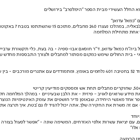
 "כמאל עדואן"
צוות הקרב של חטיבה 
וז אחת מתחילת המלחמה
ביה"ח כמאל עדואן, ד"ר חוסאם אבו-ספיה • בה בעת, כלי תקשורת ערביים
י • בית החולים שימש כמקום מסתור למחבלים ולצורך התבססות מחדש של
הרחובות של ג'באליה, שהיו פעם מלאים בחיים, הפכו לשדה קרב • לוחמי גדוד 52 בחטיבה 401 נ
פר אחד מאנשי היחידה, שבאופן נדיר חושפים את עומק האינטימיות הנוצרת
 - אם זה משרת את החקירה שלך, אתה יכול להגיד לו גם 'בטח, איך תרצה את 
יוחד
 הפעם, עם יציאת עשרות אלפי האזרחים, המשימה שונה • "אפשר לפעול בצורה ה
אלו"
ון הרצועה