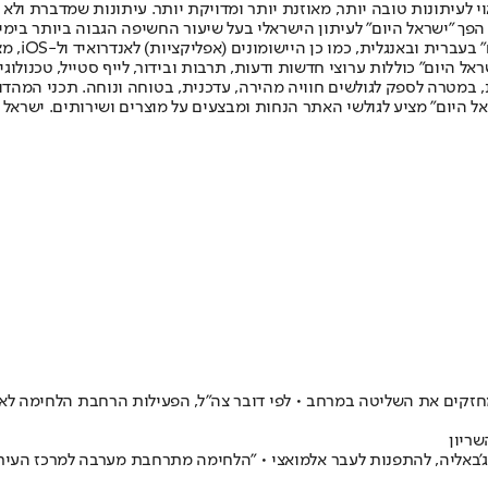
לעיתונות טובה יותר, מאוזנת יותר ומדויקת יותר. עיתונות שמדברת ולא צ
שלום. המהדורה המודפסת הראשונה פורסמה ב-30 ביולי 2007, וב-2010 הפך "ישראל היום" לעיתון הישראלי בעל שי
לחמנוביץ,
ל היום" כוללות ערוצי חדשות ודעות, תרבות ובידור, לייף סטייל, טכנולוגיה
ברית, במטרה לספק לגולשים חוויה מהירה, עדכנית, בטוחה ונוחה. תכני המה
ל היום" מציע לגולשי האתר הנחות ומבצעים על מוצרים ושירותים. ישראל 
ים את השליטה במרחב • לפי דובר צה"ל, הפעילות הרחבת הלחימה לאיזו
שריון
 ג'באליה, להתפנות לעבר אלמואצי • "הלחימה מתרחבת מערבה למרכז העיר