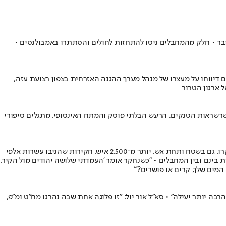
401 סיים אתמול פעילות ממוקדת בבית החולים שבג'באליה, במהלכו נעצרו 240 מחבלים, מתוכם 15 שהשתתפו בטבח 7 באקוטובר • חלק מהמחבלים ניסו להתחזות לחולים והסתתרו באמבולנסים •
 דיווחו על מעצרו של מנהל מערך ההגנה האזרחית בצפון רצועת עזה,
 ארגון הטרור
לחמים באומץ, ומתמודדים עם אתגרים מורכבים • בין שרשראות הטנקים, הרעש הבלתי פוסק והמתח האינסופי, מתגלים סיפורי
לוחמי יחידה 504, כולם דוברי ערבית שוטפת, הם סוכנים ממולחים של הוצאת מידע שרואים לאויב - פיזית - את הלבן שבעיניים • במהלך המלחמה חקרו, גם בשטח ותחת אש, יותר מ־2,500 איש, חקירות שהניבו עשרות אלפי
 בינם ובין המחבלים • "כשנחקר אומר 'העמדתי שלושה יהודים מול הקיר,
המים שלך, קרים או פושרים?'"
רבה יותר יעילה" • סא"ל אור יול: "זו פלוגה אחת שבה נהרגו מח"ט ומ"פ,