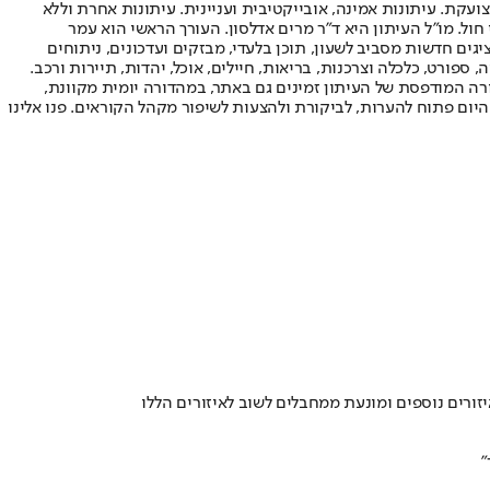
ועקת. עיתונות אמינה, אובייקטיבית ועניינית. עיתונות אחרת וללא
עור החשיפה הגבוה ביותר בימי חול. מו"ל העיתון היא ד"ר מרים אדלסון. העורך הראשי הוא עמר
 והעורך המייסד הוא עמוס רגב. אתרי האינטרנט של "ישראל היום" בעברית ובאנגלית, כמו כן היישומונים (אפליקציות) לאנדרואיד ול-iOS, מציגים חדשות מסביב לשעון, תוכן בלעדי, מבזקים ועדכונים, ניתוחים
, ספורט, כלכלה וצרכנות, בריאות, חיילים, אוכל, יהדות, תיירות ורכב.
דורה המודפסת של העיתון זמינים גם באתר, במהדורה יומית מקוונת,
היום פתוח להערות, לביקורת ולהצעות לשיפור מקהל הקוראים. פנו אלינו
רים נוספים ומונעת ממחבלים לשוב לאיזורים הללו
"