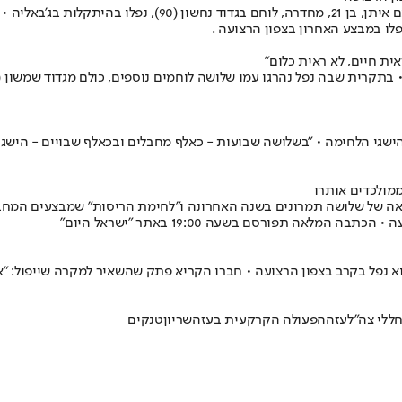
סרן יוגב פזי, בן 22, מגבעות בר, מפקד מחלקה בגדוד נחשון (90), 
שגי הלחימה • "בשלושה שבועות - כאלף מחבלים ובכאלף שבויים - הישג מ
צאה של שלושה תמרונים בשנה האחרונה ו"לחימת הריסות" שמבצעים המחב
ה תפורסם בשעה 19:00 באתר "ישראל היום"
ללי צה"ל
עזה
הפעולה הקרקעית בעזה
שריון
טנקים