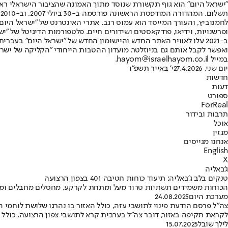
"ישראל היום" הוא גוף תקשורת שנוסד מתוך האמונה שהציבור הישראלי ראוי 
ת
ופרשנויות, וידיאו, פודקאסטים ושידורים חיים. פלטפורמות הדיגיטל של "ישרא
ב-2021 עלו לאוויר האתר החדש והיישומון החדש של "ישראל היום" בע
ואפשר לקבל אותם גם בניוזלטר. מועדון ההטבות הייחודי "הקליקה של ישרא
במייל hayom@israelhayom.co.il.
יום שני, 27.4.2026
י' באייר תשפ"ו
חדשות
דעות
ספורט
ForReal
תרבות ובידור
אוכל
מגזין
אנחנו מגייסים
English
X
ג'באליה
טנקים בלב ג'באליה: תיעוד כוחות חטיבה 401 בצפון הרצועה
הכוחות משמידים תשתיות טרור מעל ומתחת לקרקע, מחסלים מחבלים ומחזק
מערכת היום
24.08.2025
צה"ל פרסם הודעת פינוי לתושבי עזה, כולל האזור בו נהרגו שלושת לוחמי ה
לקראת תקיפה באזור, דובר צה"ל בערבית קרא לתושבי צפון הרצועה, כולל
לילך שובל
15.07.2025