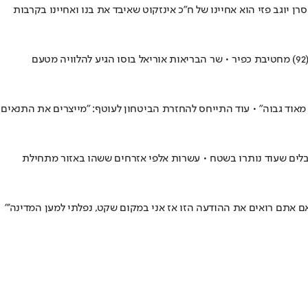
וסמ״ר נועם איתן, בן 21, מחדרה, לוחם בגדוד נחשון (90), נפלו בהיתקלות בג'באליה • סרן יוגב פזי הוא אחיינו של ח"כ אינזקוט שאיבד את בנו ואחיינו בקרבות
נווה יאיר, בן 21 בנופלו, נהרג בפעילות מבצעית בג'באליה בצפון רצועת עזה • בתקרית שבה נפל נהרגו עמו שלושה לוחמים נוספים, כולם מגדוד שמשון (92) מחטיבת כפיר • שר הבריאות אוריאל בוסו הגיע להלוויה מטעם
אוד גבוה" • עוד התייחס להחזרת הביטחון לעוטף: "מייצרים את התנאים
לים שעוד נותרו בשטח • עשרות אלפי אזרחים ששהו באזור מתחילת