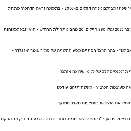
הקצין הצעיר שנפצע קשה באירוע בו נהרגו שלושה לוחמי שיריון, אמור להינשא בספטמבר הקרוב לבחירת ליבו • ברשת פורסמה תמונת ביתם של הוריו שפונו מביתם מנווה דקלים ב-2005 • בתמונה נראה הדחפור מתחיל
צה"ל התיר לפרסום כי סמל רוזנפלד נפל בצפון רצועת עזה בעקבות פיצוץ של מטען על הכוח בכניסה למבנה או בתוכו • מתחילת המלחמה ב-7 באוקטובר 2023 נפלו 880 חיילים, 20 מהם מתחילת החודש • הוא יובא למנוחות
ב לנו" • בהר הרצל הסתיים מסע ההלוויה של סמ"ר עומר ואן גלדר -
': "נכנסים ללב של כל מי שרואה אותם"
וחיסלו את השלישי באמצעות מארב ממוקד
ולים כאמל עדואן • "ביומיים האחרונים, מתוך הבנה שטבעת החנק מתהדקת