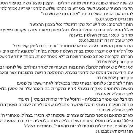
20 שנה לאחר שפונה כתינוק מנווה דקלים - הקצין נפצע קשה בפיצוץ הטנק בעזה
להרוס את הבית, שעליו כתוב "את הרוח לא תשברו"
חנן גרינווד
15.07.2025
הותר לפרסום: סמל ישראל נתן רוזנפלד נפל בצפון הרצועה
מחר ב-16:00 בבית העלמין ברעננה
לילך שובל
,
ירון דורון
29.06.2025
הרוגי אסון ההאמר בעזה הובאו למנוחות: "זכינו בכם לזמן קצר מדי"
סמ"ר ליאור שטיינברג נטמן בבית העלמין סגולה בפ"ת: "נתגעגע לחיבוקים 
חברתו הקריאה מכתב מצמרר שכתב: "לא מפחד למות, מפחד יותר על משפח
ירון דורון
03.06.2025
"אין מילים שיכולות לנחם": התגובות הציבוריות לאחר נפילתם של לוחמי גב
עם הידיעה על נופלם של לוחמי גבעתי, התמלאה הרשת בתגובות צער וכאב • 
ירון דורון
03.06.2025
הותר לפרסום: 3 לוחמי גבעתי נפלו בג'באליה לאחר שעלו על מטען
חמשת הלוחמים מצק"ח גבעתי 9 היו בתקרית בה האמר עלה על מטען בג'אבליה • אחד מכלי הרכב הצבאיים ספג פגיעה ישירה, והלוחמים נהרגו כתוצאה מעוצמת הפיצוץ • משפחותיהם עודכנו
לילך שובל
03.06.2025
המחבל יצא מפיר בג׳באליה - וחוסל על ידי כוחות גבעתי | תיעוד
כוחות חטיבת גבעתי חיסלו שלושה מחבלים שניסו לירות לעברם בצפון הר
לילך שובל
11.01.2025
מארב מתואם ומספר מחבלים עצורים שכמותו לא הכירו בצה"ל: מאחורי ה"
כ-100 מחבלים חוסלו ומאות נעצרו בלילה אחד בג'באליה • נקודת המ
על צווארם, המחבלים מנסים לברוח מהאזור", מספרים בצה"ל
חנן גרינווד
31.12.2024