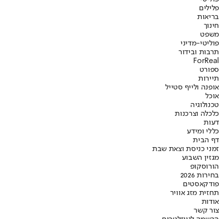
פלילים
בריאות
חינוך
משפט
פוליטי-מדיני
תרבות ובידור
ForReal
ספורט
תיירות
אופנה ולייף סטייל
אוכל
טכנולוגיה
כלכלה וצרכנות
דעות
כללי ומידע
דף הבית
זמני כניסת וצאת שבת
מגזין השבוע
הורוסקופ
בחירות 2026
פודקאסטים
תחזית מזג אוויר
אודות
צור קשר