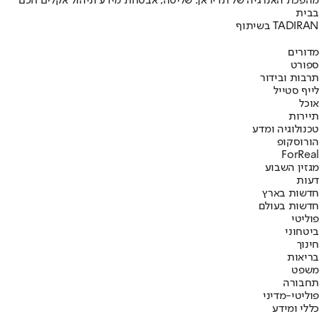
מהפכת האנרגיה של תדיראן: שליטה, אבטחת מידע וניהול אקלים חכם
בבית
בשיתוף TADIRAN
מדורים
ספורט
תרבות ובידור
לייף סטייל
אוכל
תיירות
טכנולוגיה ומדע
הורוסקופ
ForReal
מגזין השבוע
דעות
חדשות בארץ
חדשות בעולם
פוליטי
ביטחוני
חינוך
בריאות
משפט
תחבורה
פוליטי-מדיני
כללי ומידע