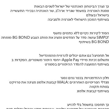
כך נערך הביטחון האנרגטי של ישראל לשנים הבאות
פסגת האנרגיה במעמד שגריר ארה"ב, שר האנרגיה ובכירי התעשייה
בישראל ובעולם
בשיתוף המכון הישראלי לאנרגיה ולסביבה
הסוד לקירות נקיים ללא כתמים נחשף
מומחה BG BOND עושה סדר על המדפים ומציג את מותג הצבע SIMPLY
בשיתוף BG BOND
אל תחמיצו! גם אתם יכולים להרוויח מהמונדיאל
יחסי הימור משופרים, הפקדות ב-Apple Pay ותשלום זכיות מיידי
בשיתוף המועצה להסדר ההימורים בספורט
חלון ההזדמנויות בכפר גנים נסגר
קבוצת אלמוג מציגה את פרויקט MALA: מגדלי הפרימיום האחרונים
בפתח תקווה
בשיתוף קבוצת אלמוג
כך תחסכו בחשמל בלי להזיע