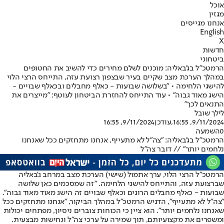
אוכל
מגזין
אנחנו מגייסים
English
X
חדשות
ביטחוני
הרמטכ"ל בג'באליה: מוכנים לשלם מחירים כדי להשיב את החטופים
במהלך הערכת מצב שקיים בעיר שבצפון רצועת עזה, התייחס הרצי הלוי
להישגי הלחימה • "בשלושה שבועות - כאלף מחבלים ובכאלף שבויים -
הישג מאוד גבוה" • עוד התייחס להחזרת הביטחון לעוטף: "מייצרים את
התנאים לכך"
לילך שובל
9/11/2024, 16:55
,עודכן
9/11/2024, 16:55
0
השמעה
הרמטכ״ל בג'באליה: "צה״ל לא מתעייף, אנחנו מתחזקים ככל שאנחנו
נלחמים יותר" // דובר צה"ל
הרמטכ"ל הרצי הלוי, ערך אתמול (שישי) הערכת מצב במרחב ג'באליה
שברצועת עזה, והתייחס להישגי הלחימה. "זה שמסכמים כאן שלושה
שבועות - כאלף מחבלים הרוגים וכאלף שבויים זה הישג מאוד מאוד גבוה".
"צה״ל לא מתעייף", הדגיש הרמטכ"ל במהלך הביקור, "אנחנו מתחזקים ככל
שאנחנו נלחמים יותר". הוא ציין כי הכוחות צוברים ניסיון, מפתחים יכולות
ומשפרים את מקצועיותם, תוך שמירה על ערכי צה"ל ונחישות מבצעית.