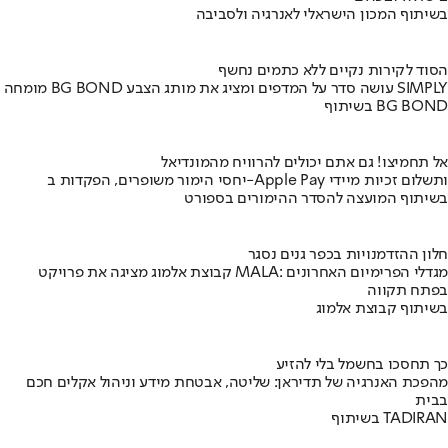
בשיתוף המכון הישראלי לאנרגיה ולסביבה
הסוד לקירות נקיים ללא כתמים נחשף
מומחה BG BOND עושה סדר על המדפים ומציג את מותג הצבע SIMPLY
בשיתוף BG BOND
אל תחמיצו! גם אתם יכולים להרוויח מהמונדיאל
יחסי הימור משופרים, הפקדות ב-Apple Pay ותשלום זכיות מיידי
בשיתוף המועצה להסדר ההימורים בספורט
חלון ההזדמנויות בכפר גנים נסגר
קבוצת אלמוג מציגה את פרויקט MALA: מגדלי הפרימיום האחרונים
בפתח תקווה
בשיתוף קבוצת אלמוג
כך תחסכו בחשמל בלי להזיע
מהפכת האנרגיה של תדיראן: שליטה, אבטחת מידע וניהול אקלים חכם
בבית
בשיתוף TADIRAN