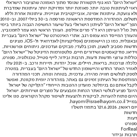
"ישראל היום" הוא גוף תקשורת שנוסד מתוך האמונה שהציבור הישראלי
ראוי לעיתונות טובה יותר, מאוזנת יותר ומדויקת יותר. עיתונות שמדברת
ולא צועקת. עיתונות אמינה, אובייקטיבית ועניינית. עיתונות אחרת וללא
תשלום. המהדורה המודפסת הראשונה פורסמה ב-30 ביולי 2007, וב-2010
הפך "ישראל היום" לעיתון הישראלי בעל שיעור החשיפה הגבוה ביותר בימי
חול. מו"ל העיתון היא ד"ר מרים אדלסון. העורך הראשי הוא עמר לחמנוביץ,
והעורך המייסד הוא עמוס רגב. אתרי האינטרנט של "ישראל היום" בעברית
ובאנגלית, כמו כן היישומונים (אפליקציות) לאנדרואיד ול-iOS, מציגים
חדשות מסביב לשעון, תוכן בלעדי, מבזקים ועדכונים, ניתוחים ופרשנויות,
וידיאו, פודקאסטים ושידורים חיים. פלטפורמות הדיגיטל של "ישראל היום"
כוללות ערוצי חדשות ודעות, תרבות ובידור, לייף סטייל, טכנולוגיה, ספורט,
כלכלה וצרכנות, בריאות, חיילים, אוכל, יהדות, תיירות ורכב. ב-2021 עלו
לאוויר האתר החדש והיישומון החדש של "ישראל היום" בעברית, במטרה
לספק לגולשים חוויה מהירה, עדכנית, בטוחה ונוחה. תכני המהדורה
המודפסת של העיתון זמינים גם באתר, במהדורה יומית מקוונת, ואפשר
לקבל אותם גם בניוזלטר. מועדון ההטבות הייחודי "הקליקה של ישראל
היום" מציע לגולשי האתר הנחות ומבצעים על מוצרים ושירותים. ישראל
היום פתוח להערות, לביקורת ולהצעות לשיפור מקהל הקוראים. פנו אלינו
במייל hayom@israelhayom.co.il.
יום ראשון, 21.6.2026
ו' בתמוז תשפ"ו
חדשות
דעות
ספורט
ForReal
תרבות ובידור