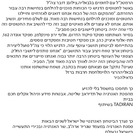
הרמטכ"ל עם לחומים בג'באליה,צילום: דובר צה"ל
באשר לחטופים הדגיש כי הכוחות מוכנים להילחם בנחישות רבה עבור
החזרתם. "מהמקום הזה של הכוח אנחנו דואגים לאזרחינו וחיילנו
החטופים ומוכנים להילחם בנחישות רבה מאוד, גם לשלם מחירים, ונשיב
אותם. אנחנו לא עוצרים ולא מאיטים קצב וזה כדי להשיב את החטופים וזה
כדי שזה יהיה ביטחון ליישובים כאן מסביב".
בסיור השתתפו מפקד פיקוד הדרום, אלוף ירון פינקלמן, מפקד אוגדה 162,
תת-אלוף איציק כהן, וכן מפקדי חטיבות ומפקדים נוספים.
בהתייחסו לביטחון תושבי עוטף עזה, הדגיש הלוי כי צה"ל פועל ליצירת
ביטחון ארוך טווח ויציב עבור התושבים. "אנחנו נותנים ליושבי החלק
הצפוני של העוטף ביטחון הרבה יותר גבוה ואנחנו מייצרים את התנאים
לזה שהביטחון הזה יהיה לאורך הרבה מאוד זמן", הסביר.
טעינו? נתקן! אם מצאתם טעות בכתבה, נשמח שתשתפו אותנו
ג'באליה
הרצי הלוי
מלחמת חרבות ברזל
כדאי
להכיר
כך תחסכו בחשמל בלי להזיע
מהפכת האנרגיה של תדיראן: שליטה, אבטחת מידע וניהול אקלים חכם
בבית
בשיתוף TADIRAN
כך נערך הביטחון האנרגטי של ישראל לשנים הבאות
פסגת האנרגיה במעמד שגריר ארה"ב, שר האנרגיה ובכירי התעשייה
בישראל ובעולם