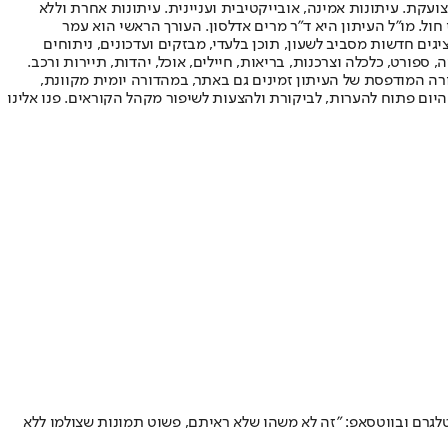
ועקת. עיתונות אמינה, אובייקטיבית ועניינית. עיתונות אחרת וללא
עור החשיפה הגבוה ביותר בימי חול. מו"ל העיתון היא ד"ר מרים אדלסון. העורך הראשי הוא עמר
 והעורך המייסד הוא עמוס רגב. אתרי האינטרנט של "ישראל היום" בעברית ובאנגלית, כמו כן היישומונים (אפליקציות) לאנדרואיד ול-iOS, מציגים חדשות מסביב לשעון, תוכן בלעדי, מבזקים ועדכונים, ניתוחים
, ספורט, כלכלה וצרכנות, בריאות, חיילים, אוכל, יהדות, תיירות ורכב.
דורה המודפסת של העיתון זמינים גם באתר, במהדורה יומית מקוונת,
היום פתוח להערות, לביקורת ולהצעות לשיפור מקהל הקוראים. פנו אלינו
גרם ובווטסאפ: "זה לא משהו שלא ראיתם, פשוט תמונות שצולמו ללא