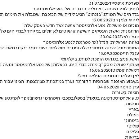
מערכת אופסייד
31.07.2025
ג'ניפר לופז נצפתה באיטליה בבגד ים של נטע אלחימיסטר
בגד הים של המותג "בננהוט" הגיע לידיה של הכוכבת, שמבלה את הימים 
ליהיא גלמן רם
13.08.2023
מוגזם או מושלם? נטע אלחמיסטר עושה צעד חדש בעסק שלה
הדוגמנית ואשת העסקים השיקה קישוטים לא זולים במיוחד לבגדי הים שלה 
יוסי דלאל
20.04.2022
גאווה ישראלית: קנדל ג'נר מפרגנת לנטע אלחמיסטר
הסופרמודל הציגה בסטורי שלה פיגורה מושלמת בשני דגמי ביקיני מאת המו
ענבל חייט
13.09.2020
הישג ענק: בננהוט הופכת למותג בינלאומי
שיתוף פעולה מסקרן: מותג בגדי הים, בבעלותן של נטע אלחמיסטר ונועה בני, יי
דניאלה קפלוטו
16.06.2020
לאן נעלמו דוגמניות הפלאס סייז?
בשבוע האופנה שבחסות הקורונה נערך במתכונת מצומצמת, הציגו עבור המות
ערן סויסה
04.06.2020
תגיות קשורות
נטע אלחמיסטר
נועה בני
אדל בספלוב
מכבי חיפה
רמי גרשון
ג'ניפר לופז
נטע אל
חדשות
בארץ
בעולם
ביטחוני
פוליטי
פלילים
בריאות