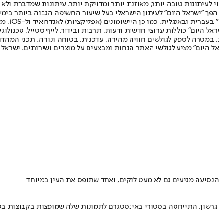
לעיתונות טובה יותר, מאוזנת יותר ומדויקת יותר. עיתונות שמדברת ולא צ
שלום. המהדורה המודפסת הראשונה פורסמה ב-30 ביולי 2007, וב-2010 הפך "ישראל היום" לעיתון הישראלי בעל שי
לחמנוביץ,
ל היום" כוללות ערוצי חדשות ודעות, תרבות ובידור, לייף סטייל, טכנולוגיה
ברית, במטרה לספק לגולשים חוויה מהירה, עדכנית, בטוחה ונוחה. תכני המה
ל היום" מציע לגולשי האתר הנחות ומבצעים על מוצרים ושירותים. ישראל 
סיעה מגיעים גם לא מעט לוקים, ואחד שתופס את העין במיוחד
רשון, התייחסה בסטורי באינסטגרם לתמונות שלה שמופצות בקבוצות בטל