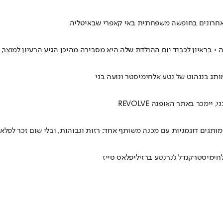
האחרונים בחופשה משפחתית באי קאפרי שבאיטליה
• בראיון לכבוד יום ההולדת שלה היא מסבירה מהיכן הגיע הרעיון למוצר,
תג בננהוט של נטע אלחימיסטר ונועה בני
מכר באתר האופנה REVOLVE
גים דוגמניות עם מכנה משותף אחד: רזות וגבוהות, ובלי שום זכר לפלאס
חימיסטר
קנדל ג'נר
נטע ברזילי
פלאס סייז