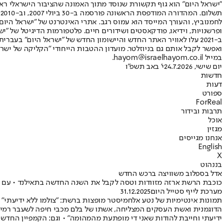
"ישראל היום" הוא גוף תקשורת שנוסד מתוך האמונה שהציבור הישראלי ראוי 
ת
ופרשנויות, וידיאו, פודקאסטים ושידורים חיים. פלטפורמות הדיגיטל של "ישרא
ב-2021 עלו לאוויר האתר החדש והיישומון החדש של "ישראל היום" בע
ואפשר לקבל אותם גם בניוזלטר. מועדון ההטבות הייחודי "הקליקה של ישרא
במייל hayom@israelhayom.co.il.
יום שישי, 24.7.2026
י' באב תשפ"ו
חדשות
דעות
ספורט
ForReal
תרבות ובידור
אוכל
מגזין
אנחנו מגייסים
English
X
בננהוט
אדל בספלוב משוויצה ברכש החדש
כוכבת הרשת ארזה מזוודות וטסה לקבל את השנה החדשה בתאילנד • עם הנ
מערכת לייף סטייל היום
31.12.2025
תמונות אינטימיות של נטע אלחמיסטר מופצות ברשת: "צולמו ללא ידיעתי"
הדוגמנית ואשת העסקים המצליחה, אשתו של בלם מכבי חיפה לשעבר רמי ג
ידיעתי וחייבת להודות שאני די מופתעת מהמהומה" • וגם: הקמפיין החדש