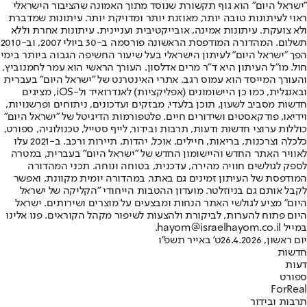
"ישראל היום" הוא גוף תקשורת שנוסד מתוך האמונה שהציבור הישראלי
ראוי לעיתונות טובה יותר, מאוזנת יותר ומדויקת יותר. עיתונות שמדברת
ולא צועקת. עיתונות אמינה, אובייקטיבית ועניינית. עיתונות אחרת וללא
תשלום. המהדורה המודפסת הראשונה פורסמה ב-30 ביולי 2007, וב-2010
הפך "ישראל היום" לעיתון הישראלי בעל שיעור החשיפה הגבוה ביותר בימי
חול. מו"ל העיתון היא ד"ר מרים אדלסון. העורך הראשי הוא עמר לחמנוביץ,
והעורך המייסד הוא עמוס רגב. אתרי האינטרנט של "ישראל היום" בעברית
ובאנגלית, כמו כן היישומונים (אפליקציות) לאנדרואיד ול-iOS, מציגים
חדשות מסביב לשעון, תוכן בלעדי, מבזקים ועדכונים, ניתוחים ופרשנויות,
וידיאו, פודקאסטים ושידורים חיים. פלטפורמות הדיגיטל של "ישראל היום"
כוללות ערוצי חדשות ודעות, תרבות ובידור, לייף סטייל, טכנולוגיה, ספורט,
כלכלה וצרכנות, בריאות, חיילים, אוכל, יהדות, תיירות ורכב. ב-2021 עלו
לאוויר האתר החדש והיישומון החדש של "ישראל היום" בעברית, במטרה
לספק לגולשים חוויה מהירה, עדכנית, בטוחה ונוחה. תכני המהדורה
המודפסת של העיתון זמינים גם באתר, במהדורה יומית מקוונת, ואפשר
לקבל אותם גם בניוזלטר. מועדון ההטבות הייחודי "הקליקה של ישראל
היום" מציע לגולשי האתר הנחות ומבצעים על מוצרים ושירותים. ישראל
היום פתוח להערות, לביקורת ולהצעות לשיפור מקהל הקוראים. פנו אלינו
במייל hayom@israelhayom.co.il.
יום ראשון, 26.4.2026
ט' באייר תשפ"ו
חדשות
דעות
ספורט
ForReal
תרבות ובידור