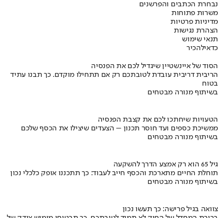
נבחרת הכתבים והפרשנים
משרות פתוחות
מדיניות פרטיות
הצהרת נגישות
תנאי שימוש
כדאי
להכיר
הסוד של איינשטיין שיגדיל לכם את הפנסיה
הריבית דריבית עובדת לטובתכם רק אם תתחילו מוקדם. כך תבנו עתיד
בטוח
בשיתוף מנורה מבטחים
הטעויות שיחתכו לכם את קצבת הפנסיה
ממשיכת כספים ועד חוסר תכנון – הצעדים שיצילו את הכסף שלכם
בשיתוף מנורה מבטחים
גיל 65 הוא רק אמצע הדרך להשקעה
תוחלת החיים מתארכת והכסף חייב לעבוד: כך תתכננו אופק כלכלי נכון
בשיתוף מנורה מבטחים
צוואה בגיל פרישה: כך תעשו נכון
ברירת המחדל של החוק לא תמיד לטובתכם. כך תבטיחו מימוש צודק של