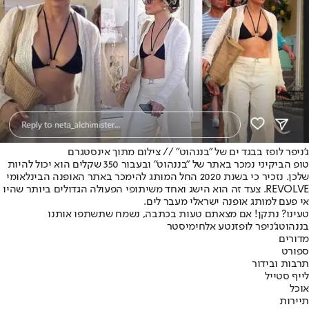
ג'ניפר לופז בבגד ים של "בננהוט" // צילום מתוך אינסטגרם
טופ הביקיני נמכר באתר של "בננהוט" ובעבור 350 שקלים הוא יכול להיות
שלכן. נזכיר כי בשנת 2020 החל המותג להימכר באתר האופנה הבינלאומי
REVOLVE. צעד זה הוא הישג ואחד משיתופי הפעולה הגדולים ביותר שהיו
אי פעם למותג אופנה ישראלי מעבר לים.
טעינו? נתקן! אם מצאתם טעות בכתבה, נשמח שתשתפו אותנו
בננהוט
ג'ניפר לופז
נטע אלחימיסטר
מדורים
ספורט
תרבות ובידור
לייף סטייל
אוכל
תיירות