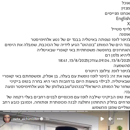
אוכל
מגזין
אנחנו מגייסים
English
X
לייף סטייל
אופנה
ג'ניפר לופז נצפתה באיטליה בבגד ים של נטע אלחימיסטר
בגד הים של המותג "בננהוט" הגיע לידיה של הכוכבת, שמבלה את הימים
האחרונים בחופשה משפחתית באי קאפרי שבאיטליה
ליהיא גלמן רם
13/8/2023, 09:04
,עודכן
13/8/2023, 18:41
0
השמעה
ג'ניפר לופז. צילום: רויטרס
עשו את זה: ג'ניפר לופז נופשת עם בעלה, בן אפלק, ומשפחתם באי קאפרי
שבאיטליה. לבילוי בשעות היום ברחובות האי היא בחרה בטופ ביקיני
שחור של המותג הישראלי
"בננהוט"
שבבעלותן של נטע אלחימיסטר ונועה
בני.
את טופ הביקיני שילבה לופז עם מכנסיים לבנים רחבים בעלי רקמה של
פרחים בחלק התחתון וחולצה לבנה מכופתרת ופתוחה, וכמובן כובע רחב
שוליים שמגן מהשמש.