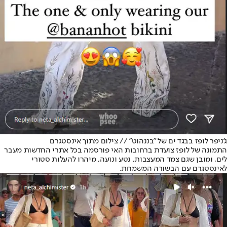
ג'ניפר לופז בבגד ים של "בננהוט" // צילום מתוך אינסטגרם
התמונה של לופז צועדת ברחובות האי פורסמה בכל אתרי החדשות מעבר
לים, ומובן שגם צמד המעצבות, נטע ונועה, מיהרו להעלות סטורי
לאינסטגרם עם הבשורה המשמחת.