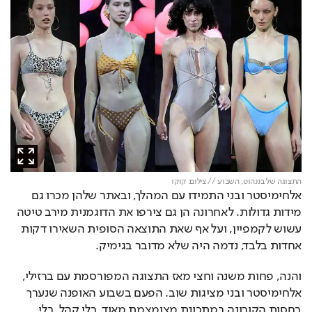
התצוגה של בננהוט, השבוע // צילום: קוקו
אלחימיסטר ובני התמידו עם המהלך, ובאתר שלהן מכרו גם 
מידות גדולות. לאחרונה הן גם צירפו את הדוגמנית מירב טיטה 
עשוש לקמפיין, ועל אף שאת התוצאה הסופית השאירו דקות 
אחדות בלבד, נדמה היה שלא מדובר בגימיק.
והנה, פחות משנה וחצי מאז התצוגה המפורסמת עם ברזילי, 
אלחימיסטר ובני מציגות שוב. הפעם בשבוע האופנה שנערך 
בחסות הקורונה במתכונת מצומצמת מאוד. בלי קהל, בלי 