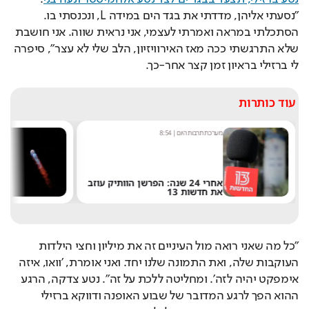
"נסעתי אליהן, מדדתי את בגד הים במידה L, ונכנסתי בו. 
הסתכלתי במראה ואמרתי לעצמי, אני נראית שווה. אני חושבת 
שלא התרגשתי ככה מאז האירוויזיון, הלב שלי לא עצר", סיפרה 
לי ברזילי בראיון זמן קצר אחר-כך. 
עוד כותרות
מערכת תרבות היום
|
8:54
שחר 
אחרי 24 שנה: הפרשן הוותיק עוזב
את חדשות 13
של 
״כל מה שאני רואה מול העיניים זה את מיליון וחצי הילדות 
העוקבות שלה, ואת התמונה שלנו יחד. ואני אומרת, 'וואו, איזה 
אימפקט יהיה לזה'. ומחליטה ללכת על זה". נטע צדקה, הרגע 
ההוא הפך לרגע המדובר של שבוע האופנה ודווקא ברזילי 