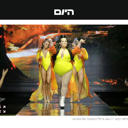
ם: קוקו // נטע ברזילי בתצוגה של בננהוט