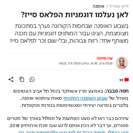
לייף סטייל
אופנה
לאן נעלמו דוגמניות הפלאס סייז?
בשבוע האופנה שבחסות הקורונה נערך במתכונת
מצומצמת, הציגו עבור המותגים דוגמניות עם מכנה
משותף אחד: רזות וגבוהות, ובלי שום זכר לפלאס סייז
ערן סויסה
4/6/2020, 10:50
,
עודכן
7/6/2020, 08:22
39
חסה סבבה: 
באמצע מרץ אשתקד בנמל תל אביב הצטופפו 
באוהל של 
שבוע האופנה המקומי
 מאות עיתונאי אופנה, 
בלוגרים במראה יצירתי ופאשניסטות בגזרות מוקפדות. 
עיניהם כבר ראו לא מעט הפתעות על מסלול באורך של מטרים 
ספורים, אך דבר לא הכין אותם לרגע שבו זוכת אירוויזיון 2018, 
נטע ברזילי, תצעד בבגד ים לצד נטע אלחמיסטר ונעה בני
. 