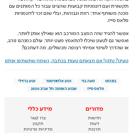
תקשורת ועם דוגמניות קבועות שהציגו עבור כל המותגים עם 
מכנה משותף אחד: רזות וגבוהות, ובלי שום זכר לדוגמניות 
פלאס סייז. 
אפשר להגיד שזה המצב המורכב הוא שאילץ אותן לוותר, 
ואפשר גם לטעון שיכלו להתאמץ מעט יותר. עולם כמנהגו נוהג, 
או שהדרך לשינוי אמיתי רצופה מכשולים, מה דעתכם?
טעינו? נתקן! אם מצאתם טעות בכתבה, נשמח שתשתפו אותנו
בננהוט
נועה בני
נטע אלחמיסטר
נטע ברזילי
פלאס סייז
שבוע האופנה תל אביב 2020
מדורים
מידע כללי
חדשות
צרו קשר
דעות
תקנון
תרבות
מדיניות פרטיות