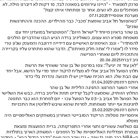
פרנק למפארד • "היינו עירומים בסאונה לבד, 10 דקות לא דיברנו מילה, לא
מסתכלים גם, לא נעים, אחר כך נפתחתי איתו קצת"
מערכת אופסייד
07.11.2025
"כשהפועל תל אביב שומעת 'מכבי', כבר מהילדים, ההכנה וההתרגשות
שונים"
בן שהר בראיון מיוחד ל"ישראל היום": "הפוטנציאל במועדון יחד עם
משפחת ספרא הוא עצום, כשאליניב ברדה הגיע הבנו שהדברים הולכים
להסתדר" • וגם: האימונים האישיים עם דידייה דרוגבה והמענק שג'ון טרי
סידר לו ("אמרו לי 'אתה חלק מאיתנו'"), הדבר שהוא מתחרט עליו בקריירה
והתוכנית ליום שאחרי הפרישה
ניב דברת
20.06.2025
"לאן עוד זה יגיע?": צפו בסרטון של בן שהר ששורף את הרשת
חלוץ הפועל תל אביב אולי לא מצליח לרקוד יותר מדי על הדשא, אבל יחד
עם הבת שלו, הוא הוכיח שעדיין יש לו תנועה נהדרת בלי כדור
רותם רוזנסקי
01.04.2025
אחרי השער המרגש: החגיגה הלילית של בן שהר
החלוץ הוותיק, שממעט לקבל קרדיט תחת אליניב ברדה, כבש את השלישי
של הפועל תל אביב ב-0:3 על הפועל עכו • יום למחרת הוא כבר התפנה
לחגיגות אף יותר משמחות, למרות שהוא שיבש לחלוטין את התכניות
רותם רוזנסקי
23.02.2025
אימפריות נופלות: הריקוד הסובייטי האחרון במשחקים האולימפיים היה
מופלא
גם כשלושה עשורים וחצי אחרי התפרקותה, ברית המועצות נמצאת
בצמרת המדליות האולימפיות של כל הזמנים • המשחק הארוך בתולדות
ה-NBA כבר חוגג 74 שנה • ובן שהר היה פעם "הדבר הגדול הבא" • המדור