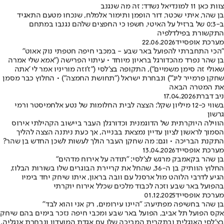
צוות כאן 11 למונדיאל נשדד: זה מה שנגנב
בן שהר, איתי שכטר, דור הופמן ותימור אלמלח, שנכחו מטעם התאגיד
ב-0:3 של ברזיל על האיטי, חשפו כי החפצים שלהם נגנבו במתחם
התקשורת בפילדלפיה
מערכת אופסייד
22.06.2026
"הכי התחברתי להפועל באר שבע - במכבי חיפה חטפתי נוק אאוט"
בן שהר נפרד מהכדורגל בראיון מיוחד • עיתוי הפרישה ("אמא שלי אמרה
שאולי זה סימן משמיים"), התקופה בצ'לסי ("ז'וזה מוריניו אמר לי 'אתה
שחקן פרמייר ליג'") ונבחרת ישראל ("תחושת החמצה") • החלוץ כבר מסמן
את המטרה הבאה
ניב דברת
17.04.2026
בשווי כ-12 מיליון שקל: הצצה לבית החלומות של נטע אלחמיסטר ורמי
גרשון
הווילה היוקרתית של הדוגמנית וכדורגלן העבר ביישוב הקהילתי אירוס
הסמוך לראשון לציון עדיין נמצאת בבנייה, אך כעת ניתנה הצצה להליך
התקנת הבריכה • וגם: מה שחקן העבר הולך לעשות לשכן החדש בן שהר?
מערכת אופסייד
13.04.2026
בן שהר בקאמבק מרגש לצ'לסי: "תודה על אירוח מדהים"
החלוץ הוותיק בן ה-36, שהחל את קריירת הבוגרים שלו בשורות הבלוז,
הגיע לדרבי הלוהט מול ארסנל עם וובה בראון, איתו שיחק יחד בימיו
בהפועל באר שבע וזכה לכבוד מלכים שכלל אירוח יוקרתי
מערכת אופסייד
01.12.2025
בן שהר בחשיפה מפתיעה: "היינו עירומים, רק אני והוא לבד"
אקס הפועל תל אביב, הפועל באר שבע ומכבי חיפה נזכר בימים בהם שיחק
בצ'לסי האנגלית ובתקרית המביכה שלו עם אגדת המועדון ונבחרת אנגליה,