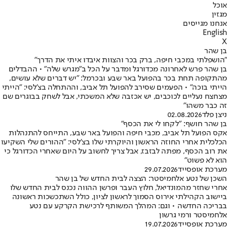
אוכל
מגזין
אנחנו מגייסים
English
X
בן שהר
"הושפלתי במכבי חיפה, ברק בכר והצוות איבדו איתי את הדרך"
בן שהר פרש לאחרונה מכדורגל ומדבר על הכל ב"מגרש שלה" • ההבדלים
מהתקופה תחת בכר בהפועל באר שבע ובכרמל: "יש דברים שלא עושים,
הייתי בוכה" • הפעמים שסירב להפועל תל אביב, וההתחלה בצ'לסי: "הייתי
מצחצח נעליים לכוכבים, יש אכזבה שלא המשכתי, אבל לשחק בבוגרים שם
זה כבר משהו"
ניצן פלד
02.08.2026
בן שהר חושף: "לקחו לי את הכסף"
אקס הפועל תל אביב, מכבי חיפה והפועל באר שבע, התייחס להתנהלות
הכלכלית אחרי החוזה הראשון והיוקרתי שלו בצ'לסי: "ההורים שלי השקיעו
את רוב הכסף, מפתה לבזבז, אבל צריך לחשוב על היום שאחרי הכדורגל כי
הוא לא פשוט"
מערכת אופסייד
29.07.2026
השכן של נטע אלחמיסטר: הצצה לבית החדש של בן שהר
אחרי שחזר מהמונדיאל, חלוץ העבר ופרשן ההווה נכנס לבית החדש שלו
ביישוב הקהילתי אירוס הסמוך לראשון לציון, כולל השתכשכות ראשונה
בבריכה החדשה • וגם: המהלך המשותף לרכישת הקרקע עם נטע
אלחמיסטר ורמי גרשון
מערכת אופסייד
19.07.2026