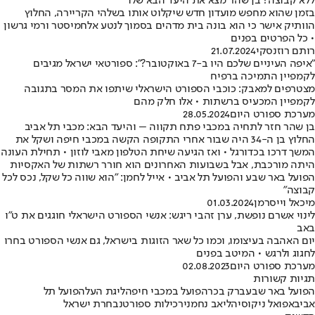
ללא קבוצה? בן שהר מצא את היעד הבא שלו
בזמן שהוא מחפש מועדון חדש שיקלוט אותו בשלהי הקריירה, החלוץ
הוותיק אישר כי הוא בונה בית מדהים בסמוך לנטע אלחמיסטר ורמי גרשון
• כל הפרטים בפנים
רותם רוזנסקי
21.07.2024
"איפה העיניים שלכם היו ב-7 באוקטובר?": ספורטאי ישראל מגיבים
לקמפיין התמיכה ברפיח
מצטרפים למאבק: כוכבי הספורט הישראלי שיתפו את המסר בתגובה
לקמפיין המכעיס ברשתות • אלו חלק מהם
מערכת ספורט היום
28.05.2024
בן שהר חזר לתחיה במכבי פתח תקווה – והיעד הבא: מכבי תל אביב
החלוץ בן ה-34 היה שבור אחרי התקופה הקשה במכבי חיפה ושקל את
המשך דרכו בכדורגל • ואז הגיעה שיחת הטלפון מאבי לוזון • תחילת העונה
היתה מורכבת, אבל בשבועות האחרונים הוא חורר רשתות של האקסיות
הפועל באר שבע והפועל תל אביב • אייל לחמן: "הוא שווה כל שקל, נכס לכל
קבוצה"
מיכאל וייסרמן
01.03.2024
לינוי אשרם נופשת, ערן זהבי ריגש: אנשי הספורט הישראלי חוגגים את ט"ו
באב
יום האהבה בעיצומו, וכמו כל שאר הזוגות בישראל, גם אנשי הספורט בחרו
לחגוג ולרגש • המיטב בפנים
מערכת ספורט היום
02.08.2023
תגיות קשורות
הפועל באר שבע
ברק בכר
הפועל ב
מכבי חיפה
ליגת העל
הפועל תל
אביב
אפואל ניקוסיה
ליאב נחמני
רכילות ספורט
נבחרת ישראל