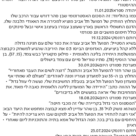
ההיסטורי
יהודה ספרא
11.01.2025
כמו בהוליווד: זה הסכום האסטרונומי שבן סהר דורש עבור הרכב שלו
החלוץ הוותיק של הפועל תל אביב מוציא למכירה את האאודי הלבנה שלו,
הדגם החשמלי הראשון בארץ שעוצב עבורו בעיצוב אישי ובעל פינוקים
כולל חימום מושבים וגג פנורמי
רותם רוזנסקי
19.12.2024
בשיא הסטייל: הפועל תל אביב עצרה את כפר שלם עם חגיגה גדולה
ללא קהל ביציעים, האדומים הביסו 0:3 את היריבה שהגיע למשחק כקבוצה
המושלמת היחידה בליגה הלאומית • מילאן מקאריץ' כבש צמד, (15, 57), בן
שהר הוסיף (78), סתיו טוריאל סיים עם צמד בישולים
מערכת ספורט היום
30.09.2024
בן שהר חזר להפועל תל אביב והתנצל: "רוצה לשים את העבר מאחוריי"
החלוץ בן ה-35 שב למועדון נעוריו ופנה לאוהדים: "מעולם לא שמתי אף
מועדון מעל הפועל תל אביב בטבלת החשיבות שלי, נעשה לי עוול גדול" •
על ההווה כתב: "הירידה של המועדון לליגה הלאומית כאבה לי מאוד, את
המחויבות שלי אראה במעשים ולא בדיבורים"
מערכת ספורט היום
18.08.2024
"הפספוס הכי גדול בקריירה שלי זה מכבי חיפה"
כשהוא נושק לגיל 35, בן שהר עדיין לא מצא קבוצה ומחפש את היעד הבא:
"אני רוצה להחזיר את הפועל תל אביב למקום שבו היא צריכה להיות" • על
היחסים עם ברק בכר, הפה הגדול של אמא בתיה והתוכניות ליום שאחרי •
ראיון
רותם רוזנסקי
23.07.2024