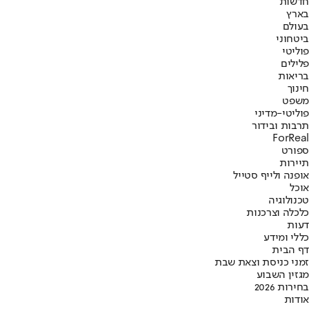
חדשות
בארץ
בעולם
ביטחוני
פוליטי
פלילים
בריאות
חינוך
משפט
פוליטי-מדיני
תרבות ובידור
ForReal
ספורט
תיירות
אופנה ולייף סטייל
אוכל
טכנולוגיה
כלכלה וצרכנות
דעות
כללי ומידע
דף הבית
זמני כניסת וצאת שבת
מגזין השבוע
בחירות 2026
אודות