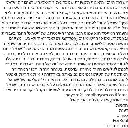
"ישראל היום" הוא גוף תקשורת שנוסד מתוך האמונה שהציבור הישראלי
ראוי לעיתונות טובה יותר, מאוזנת יותר ומדויקת יותר. עיתונות שמדברת
ולא צועקת. עיתונות אמינה, אובייקטיבית ועניינית. עיתונות אחרת וללא
תשלום. המהדורה המודפסת הראשונה פורסמה ב-30 ביולי 2007, וב-2010
הפך "ישראל היום" לעיתון הישראלי בעל שיעור החשיפה הגבוה ביותר בימי
חול. מו"ל העיתון היא ד"ר מרים אדלסון. העורך הראשי הוא עמר לחמנוביץ,
והעורך המייסד הוא עמוס רגב. אתרי האינטרנט של "ישראל היום" בעברית
ובאנגלית, כמו כן היישומונים (אפליקציות) לאנדרואיד ול-iOS, מציגים
חדשות מסביב לשעון, תוכן בלעדי, מבזקים ועדכונים, ניתוחים ופרשנויות,
וידיאו, פודקאסטים ושידורים חיים. פלטפורמות הדיגיטל של "ישראל היום"
כוללות ערוצי חדשות ודעות, תרבות ובידור, לייף סטייל, טכנולוגיה, ספורט,
כלכלה וצרכנות, בריאות, חיילים, אוכל, יהדות, תיירות ורכב. ב-2021 עלו
לאוויר האתר החדש והיישומון החדש של "ישראל היום" בעברית, במטרה
לספק לגולשים חוויה מהירה, עדכנית, בטוחה ונוחה. תכני המהדורה
המודפסת של העיתון זמינים גם באתר, במהדורה יומית מקוונת, ואפשר
לקבל אותם גם בניוזלטר. מועדון ההטבות הייחודי "הקליקה של ישראל
היום" מציע לגולשי האתר הנחות ומבצעים על מוצרים ושירותים. ישראל
היום פתוח להערות, לביקורת ולהצעות לשיפור מקהל הקוראים. פנו אלינו
במייל hayom@israelhayom.co.il.
יום ראשון, 2.8.2026
י"ט באב תשפ"ו
חדשות
דעות
ספורט
ForReal
תרבות ובידור