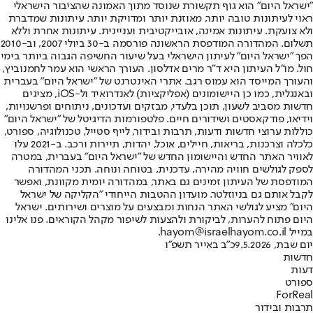
"ישראל היום" הוא גוף תקשורת שנוסד מתוך האמונה שהציבור הישראלי
ראוי לעיתונות טובה יותר, מאוזנת יותר ומדויקת יותר. עיתונות שמדברת
ולא צועקת. עיתונות אמינה, אובייקטיבית ועניינית. עיתונות אחרת וללא
תשלום. המהדורה המודפסת הראשונה פורסמה ב-30 ביולי 2007, וב-2010
הפך "ישראל היום" לעיתון הישראלי בעל שיעור החשיפה הגבוה ביותר בימי
חול. מו"ל העיתון היא ד"ר מרים אדלסון. העורך הראשי הוא עמר לחמנוביץ,
והעורך המייסד הוא עמוס רגב. אתרי האינטרנט של "ישראל היום" בעברית
ובאנגלית, כמו כן היישומונים (אפליקציות) לאנדרואיד ול-iOS, מציגים
חדשות מסביב לשעון, תוכן בלעדי, מבזקים ועדכונים, ניתוחים ופרשנויות,
וידיאו, פודקאסטים ושידורים חיים. פלטפורמות הדיגיטל של "ישראל היום"
כוללות ערוצי חדשות ודעות, תרבות ובידור, לייף סטייל, טכנולוגיה, ספורט,
כלכלה וצרכנות, בריאות, חיילים, אוכל, יהדות, תיירות ורכב. ב-2021 עלו
לאוויר האתר החדש והיישומון החדש של "ישראל היום" בעברית, במטרה
לספק לגולשים חוויה מהירה, עדכנית, בטוחה ונוחה. תכני המהדורה
המודפסת של העיתון זמינים גם באתר, במהדורה יומית מקוונת, ואפשר
לקבל אותם גם בניוזלטר. מועדון ההטבות הייחודי "הקליקה של ישראל
היום" מציע לגולשי האתר הנחות ומבצעים על מוצרים ושירותים. ישראל
היום פתוח להערות, לביקורת ולהצעות לשיפור מקהל הקוראים. פנו אלינו
במייל hayom@israelhayom.co.il.
יום שבת, 9.5.2026
כ"ב באייר תשפ"ו
חדשות
דעות
ספורט
ForReal
תרבות ובידור