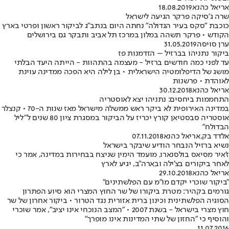
אריאל כהנא
18.08.2019
שרה ג׳סיקה פרקר הגיעה לישראל
כוכבת "סקס בעיר הגדולה" נחתה היום בנתב"ג לביקור ראשון ופרטי בארץ
הקודש • פרקר תשהה במלון במרכז תל אביב ותבקר גם בירושלים
ערן סויסה
31.05.2019
ביקור נתניהו בברזיל – הזדמנות פז
עד לפני כמה חודשים ברזיל - מעצמה בהתהוות - הייתה היעד הבלתי
מושג של הדיפלומטיה הישראלית • בן לילה היא הפכה ממדינה עוינת
לאוהדת • פרשנות
אריאל כהנא
30.12.2018
התחממות ביחסים: נתניהו יצא לאוסטריה
במדינה האירופית לא ביקר ראש ממשלה מישראל מאז שנות ה-70 • קנצלר
אוסטריה סבסטיאן קורץ יכריז על הביקור במסגרת ציון 80 שנים ל"ליל
הבדולח"
אלדד בק
,
אריאל כהנא
07.11.2018
נשיא ברזיל הנבחר הודיע שיבקר בישראל
ז'איר מסיאס בולסנארו, מועמד הימין שניצח בבחירות במדינה, אמר כי
לאחר ביקורים בצ'ילה ובארה"ב, יגיע לארץ
אריאל כהנא
29.10.2018
"ביקור שוכרי יקדם מו"מ עם הפלשתינים"
גורמים בקהיר: מטרת ביקורו של שר החוץ המצרי הוא סיוע הפתרון
הסוגיה הפלשתינית וכינון ברית אזורית נגד הטרור • ביקור אחרון של שר
חוץ מצרי בישראל - בשנת 2007 • "המצב הנוכחי אינו יציב", אמר שוכרי
והוסיף כי "החזון של שתי המדינות אינו מופרך"
11.07.2016