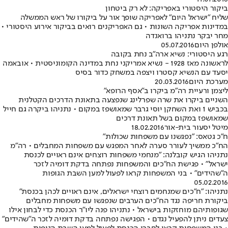
ביקור היסטורי באפריקה: לא רק ביטחון
שליח "ישראל היום" לאפריקה שופך אור על ביקורו של ראש הממשלה
במדינות אפריקה השונות • גם האפריקנים רואים בביקור אירוע היסטורי •
מחר יבקר נתניהו ברואנדה
אולפן היום
05.07.2016
רגע היסטורי: נשיא ארה"ב נחת בקובה
לראשונה מאז 1928 - נשיא אמריקני נחת במדינה הקומוניסטית • אובאמה
יסעד עם הנשיא קסטרו ויצפה במשחק כדור בסיס
מערכת היום
20.03.2016
ליצמן ורעיית רה"מ ביקרו ב"אסף הרופא"
השניים ביקרו את שרה שפרלינג שנפצעה בתאונת הדרכים הקטלנית
בכביש 1 ואת השחקן יוסי גרבר שמאושפז במקום • נתניהו ביקרה גם חייל
שמאושפז במקום בשל תאונת דרכים
מיטל יסעור בית-אור
18.02.2016
ח"כ גטאס: "נפגשנו עם משפחות שכולות"
הח"כ ממשיך לעורר סערה לאחר המפגש עם משפחות המחבלים • רה"מ
נתניהו הגיש קובלנה: "מנחמי משפחות רוצחים אינם ראויים לכנסת
ישראל" • פגישת הח"כים והמשפחות נפתחה בדקת דומיה לזכר
ה"שהידים" • בני המשפחות קראו לפעול למען השבת הגופות
05.02.2016
נתניהו: "ח"כים שמנחמים רוצחי ישראלים, אינם ראויים לכהן בכנסת"
ביקורת חריפה נגד הח"כים הערבים שנפגשו עם משפחות מחבלים
שגופותיהם מוחזקות בישראל • נתניהו פנה ליו"ר הכנסת כדי לבחון אילו
צעדים ניתן להפעיל נגדם • הפגישה נפתחה בדקת דומיה לזכר ה"שהידים"