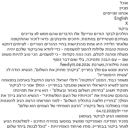
אוכל
מגזין
אנחנו מגייסים
English
X
ביקור
הולכים לבקר הורים טריים? אלו הדברים שהם ממש לא צריכים
בעודכם מצטיידים במתנות, חיוכים וחיבוקים, כדאי לזכור שהתקופה
שלאחר הלידה היא אחת מהרגישות בחיי ההורים הטריים • לעיתים דווקא
כוונות טובות עלולות להפוך למעמסה • כדי לוודא שהביקור שלכם יהיה
מוצלח ומהנה לכולם, הנה כמה נקודות • כי לפעמים, הכי טוב להיות פשוט
שם – עם הבנה ותמיכה, בלי שום דבר נוסף
נאוה סילוורה
,
מערכת feedy
15.08.2024
הרצוג נפגש עם מלך בחריין: "ביקורך מחזק את השלום", הנשיא הודה לו:
"עשית היסטוריה"
משמר כבוד, המנון "התקווה" ודגלי ישראל: הרצוג התקבל בארמון במנאמה
והפך לנשיא הישראלי הראשון שמבקר בבחריין • המלך אמר כי לביקור
תפקיד חשוב "בחיזוק השלום באזור ובעולם" • הוא ציין את תמיכתו
בהסכם שיבטיח את "זכויותיו של העם הפלשתיני" • הנשיא הרצוג בירך את
המלך: "בחריין חלוצה בתהליך השלום" • לפני המראתו הרצוג הגיב להפגנות
נגדו בממלכה בשל ביקורו: "הרצון האמיתי של העמים הוא שלום"
יורי ילון
04.12.2022
פומפאו הגיע לביקור בעומאן
מזכיר המדינה האמריקני ממשיך במסעו במזרח התיכון • לסולטנות הגיע
לאחר ביקור בבחריין, סודן ואיחוד האמירויות • "נוכל לבנות ביחד שלום