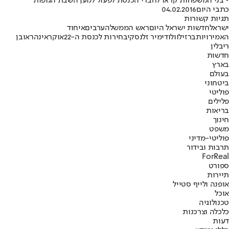
• בני המשפחות קראו לחברי הכנסת לפעול למען השבת הגופות
כתבי היום
04.02.2016
תגיות קשורות
ישראל
חדשות ישראל היום
ראש הממשלה
ערבים
איחוד
האמירויות
ברזיל
וולודימיר זלנסקי
בחירות לכנסת ה-22
אוקראינה
ראובן
ריבלין
חדשות
בארץ
בעולם
ביטחוני
פוליטי
פלילים
בריאות
חינוך
משפט
פוליטי-מדיני
תרבות ובידור
ForReal
ספורט
תיירות
אופנה ולייף סטייל
אוכל
טכנולוגיה
כלכלה וצרכנות
דעות