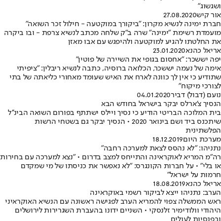
ושגשוג"
אור קיש
27.08.2020
חברת ימינה לנשיא מקרון: "ביקורך במוקטעה - חילול זכר השואה"
מועמדת רשימת "ימינה" שרה ב"ק שלחה מכתב לנשיא צרפת - ובו ביקרה
את החלטתו להגיע למוקטעה ולהיפגש עם אבו מאזן
אריאל כהנא
23.01.2020
יפה יששכר: "אחסום בגופי את השיירה של פוטין"
אימה של נעמה יששכר, הכלואה ברוסיה, כתבה לנשיא ריבלין: "ציפיתי
שתודיע כי אין לך כוונה לארח את האיש שעומד מאחורי כליאתה של בתי
לצורכי מיקוח"
נועם (דבול) דביר
04.01.2020
הנסיך צ'ארלס יבקר בישראל בחודש הבא
בית המלוכה הבריטי הודיע כי נסיך ויילס ישתתף בפורום השואה הבינ''ל
שיתכנס ביד ושם בינואר 2020 • הנסיך יבקר גם בשטחי הרשות
הפלשתינית
מערכת היום
18.12.2019
נתניהו: "לא נהסס לצאת למערכה רחבה"
רה"מ המריא לאוקראינה והתייחס למצב בדרום • "נצא למערכה עם בחירות
או בלי" • על חברות הקונגרס: "לא נאפשר את כניסתו של מי שמקדם
חרמות על ישראל"
אריאל כהנא
18.08.2019
הערב: נתניהו ייצא לביקור רשמי באוקראינה
ראש הממשלה צפוי להמריא הערב לפגישה ראשונה עם הנשיא האוקראיני
היהודי וולודימיר זלנסקי • השניים ידונו בהעברת השגרירות לירושלים
ובפנסיות לעולים