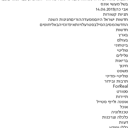
בשל מעשי אונס
אבי כהן
14.06.2015
תגיות קשורות
חדשות ישראל היום
מסעדה
הורים
חגיגות השנה
החדשה
מסיבה
סילבסטר
עלויות
אינדונזיה
באלי
חופים
חדשות
בארץ
בעולם
ביטחוני
פוליטי
פלילים
בריאות
חינוך
משפט
פוליטי-מדיני
תרבות ובידור
ForReal
ספורט
תיירות
אופנה ולייף סטייל
אוכל
טכנולוגיה
כלכלה וצרכנות
דעות
כללי ומידע