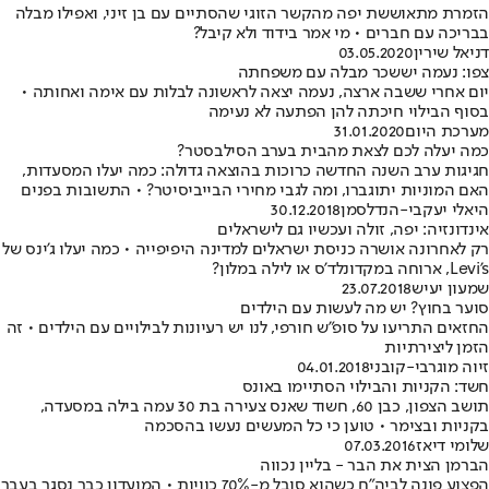
הזמרת מתאוששת יפה מהקשר הזוגי שהסתיים עם בן זיני, ואפילו מבלה
בבריכה עם חברים • מי אמר בידוד ולא קיבל?
דניאל שירין
03.05.2020
צפו: נעמה יששכר מבלה עם משפחתה
יום אחרי ששבה ארצה, נעמה יצאה לראשונה לבלות עם אימה ואחותה •
בסוף הבילוי חיכתה להן הפתעה לא נעימה
מערכת היום
31.01.2020
כמה יעלה לכם לצאת מהבית בערב הסילבסטר?
חגיגות ערב השנה החדשה כרוכות בהוצאה גדולה: כמה יעלו המסעדות,
האם המוניות יתוגברו, ומה לגבי מחירי הבייביסיטר? • התשובות בפנים
היאלי יעקבי-הנדלסמן
30.12.2018
אינדונזיה: יפה, זולה ועכשיו גם לישראלים
רק לאחרונה אושרה כניסת ישראלים למדינה היפיפייה • כמה יעלו ג'ינס של
Levi's, ארוחה במקדונלד'ס או לילה במלון?
שמעון יעיש
23.07.2018
סוער בחוץ? יש מה לעשות עם הילדים
החזאים התריעו על סופ"ש חורפי, לנו יש רעיונות לבילויים עם הילדים • זה
הזמן ליצירתיות
זיוה מוגרבי-קובני
04.01.2018
חשד: הקניות והבילוי הסתיימו באונס
תושב הצפון, כבן 60, חשוד שאנס צעירה בת 30 עמה בילה במסעדה,
בקניות ובצימר • טוען כי כל המעשים נעשו בהסכמה
שלומי דיאז
07.03.2016
הברמן הצית את הבר - בליין נכווה
הפצוע פונה לביה"ח כשהוא סובל מ-70% כוויות • המועדון כבר נסגר בעבר