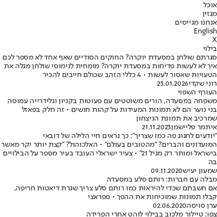
אוכל
מגזין
אנחנו מגייסים
English
X
בילוי
סגרתם שולחן במסעדת יוקרה? החוקים הסודיים שאף אחד לא מספר לכם
איך לא לעשות פדיחות במסעדת יוקרה? מומחית לנימוסי שולחן מגלה את
הטעויות שאסור לעשות • 4 כללי הזהב שכולם חייבים להכיר
רוני שקדי
23.01.2026
העורף השפוי
משפחה במסעדה, הורים משוטטים עם פעוטות בקניון וגלידרייה עמוסה
בני נוער הם לא תמונות המעידות על קהות חושים • זה חלק בפאזל
שמרכיב את תמונת הניצחון
איתמר פליישמן
21.11.2023
"יודעים לחגוג פה כמו שצריך": כך נראים חיי הלילה של דובאי
המועדונים והברים? "מהטובים בעולם" • האלכוהול? "קצת יותר יקר מאשר
בישראל ומותר רק מגיל 21" • צעיר ישראלי העובד בעיר מספר על הבילויים
בה
שמעון יעיש
09.11.2020
מבלה עם חברות: רותם סלע במסעדה
אם חשבתם שכדי להיראות כמו רותם סלע צריך שגרת דיאטות חריפה,
קבלו תמונות שמוכיחות את ההפך • פפראצי
ערן סויסה
02.06.2020
צפו: טיילור מלכוב בבילוי לוהט אחרי הפרידה