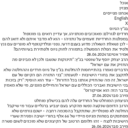
אוכל
מגזין
אנחנו מגייסים
English
X
בג"ץ הגיוס
חרדים לגורלם: מאוכזבים מנתניהו, אך עדיין רואים בו מונופול
במפלגות החרדיות זועמים על נתניהו - הוא לא מדבר איתם ולא דואג להם
• לכן נשאלת השאלה: מדוע בעצם דרעי, גפני וגולדקנופף לא סוגרים עם גנץ
ולפיד את הפלת הממשלה בתמורה לחוק גיוס ולפתירת בעיותיהם?
אמיר אטינגר
28.06.2024
הרב יצחק יוסף על שופטי בג"ץ: "תינוקות שנשבו ולכן לא מבינים מה
החזיק את עם ישראל"
הדברים נאמרו בהתייחסות להחלטת בג"ץ על גיוס חרדים וההחלטה שלא
לתקצב את בחורי הישיבות • לטענתו: "בני התורה הם הקיום של עם
ישראל, זה מה שהחזיק אותנו בכל הדורות" • עוד הוא הוסיף: "רק בזכות
בני הישיבות ואברכי הכוללים עם ישראל והחיילים מוגנים, מי שלא מאמין
בדבר הזה הוא אפיקורוס"
מירב סבר
27.06.2024
הניצחון המוחלט של החרדים עלה להם בכישלון מוחלט
הרוב הדומם שנקעה נפשו מהקרע בעם יצביע ברגליים עבור מי שיקבל
החלטה לא פופולרית, שתתקבל בהסכמה רחבה • ישנם גורמים שלא
מסתפקים בפחות מגיוס מיידי של 66 אלף בחורי ישיבה וסגירת שערי
הישיבות לנצח - זהו חלומם הרטוב של הקיצונים שלא מוכנים לשום פשרה
מירב סבר
26.06.2024