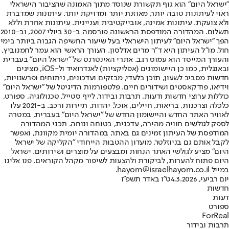
"ישראל היום" הוא גוף תקשורת שנוסד מתוך האמונה שהציבור הישראלי
ראוי לעיתונות טובה יותר, מאוזנת יותר ומדויקת יותר. עיתונות שמדברת
ולא צועקת. עיתונות אמינה, אובייקטיבית ועניינית. עיתונות אחרת וללא
תשלום. המהדורה המודפסת הראשונה פורסמה ב-30 ביולי 2007, וב-2010
הפך "ישראל היום" לעיתון הישראלי בעל שיעור החשיפה הגבוה ביותר בימי
חול. מו"ל העיתון היא ד"ר מרים אדלסון. העורך הראשי הוא עמר לחמנוביץ,
והעורך המייסד הוא עמוס רגב. אתרי האינטרנט של "ישראל היום" בעברית
ובאנגלית, כמו כן היישומונים (אפליקציות) לאנדרואיד ול-iOS, מציגים
חדשות מסביב לשעון, תוכן בלעדי, מבזקים ועדכונים, ניתוחים ופרשנויות,
וידיאו, פודקאסטים ושידורים חיים. פלטפורמות הדיגיטל של "ישראל היום"
כוללות ערוצי חדשות ודעות, תרבות ובידור, לייף סטייל, טכנולוגיה, ספורט,
כלכלה וצרכנות, בריאות, חיילים, אוכל, יהדות, תיירות ורכב. ב-2021 עלו
לאוויר האתר החדש והיישומון החדש של "ישראל היום" בעברית, במטרה
לספק לגולשים חוויה מהירה, עדכנית, בטוחה ונוחה. תכני המהדורה
המודפסת של העיתון זמינים גם באתר, במהדורה יומית מקוונת, ואפשר
לקבל אותם גם בניוזלטר. מועדון ההטבות הייחודי "הקליקה של ישראל
היום" מציע לגולשי האתר הנחות ומבצעים על מוצרים ושירותים. ישראל
היום פתוח להערות, לביקורת ולהצעות לשיפור מקהל הקוראים. פנו אלינו
במייל hayom@israelhayom.co.il.
יום רביעי, 4.3.2026
ט"ו באדר תשפ"ו
חדשות
דעות
ספורט
ForReal
תרבות ובידור