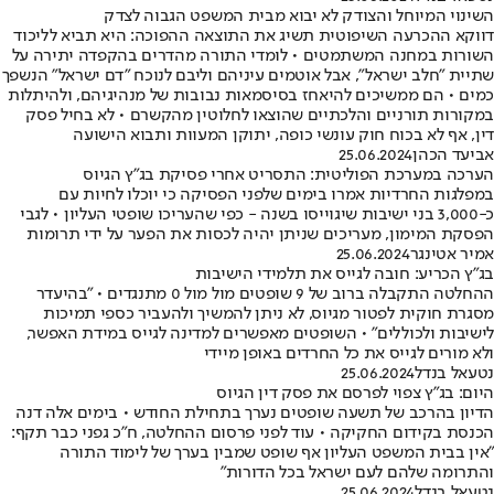
השינוי המיוחל והצודק לא יבוא מבית המשפט הגבוה לצדק
דווקא ההכרעה השיפוטית תשיג את התוצאה ההפוכה: היא תביא לליכוד
השורות במחנה המשתמטים • לומדי התורה מהדרים בהקפדה יתירה על
שתיית "חלב ישראל", אבל אוטמים עיניהם וליבם לנוכח "דם ישראל" הנשפך
כמים • הם ממשיכים להיאחז בסיסמאות נבובות של מנהיגיהם, ולהיתלות
במקורות תורניים והלכתיים שהוצאו לחלוטין מהקשרם • לא בחיל פסק
דין, אף לא בכוח חוק עונשי כופה, יתוקן המעוות ותבוא הישועה
אביעד הכהן
25.06.2024
הערכה במערכת הפוליטית: התסריט אחרי פסיקת בג"ץ הגיוס
במפלגות החרדיות אמרו בימים שלפני הפסיקה כי יוכלו לחיות עם
כ-3,000 בני ישיבות שיגוייסו בשנה - כפי שהעריכו שופטי העליון • לגבי
הפסקת המימון, מעריכים שניתן יהיה לכסות את הפער על ידי תרומות
אמיר אטינגר
25.06.2024
בג"ץ הכריע: חובה לגייס את תלמידי הישיבות
ההחלטה התקבלה ברוב של 9 שופטים מול מול 0 מתנגדים • "בהיעדר
מסגרת חוקית לפטור מגיוס, לא ניתן להמשיך ולהעביר כספי תמיכות
לישיבות ולכוללים" • השופטים מאפשרים למדינה לגייס במידת האפשר,
ולא מורים לגייס את כל החרדים באופן מיידי
נטעאל בנדל
25.06.2024
היום: בג"ץ צפוי לפרסם את פסק דין הגיוס
הדיון בהרכב של תשעה שופטים נערך בתחילת החודש • בימים אלה דנה
הכנסת בקידום החקיקה • עוד לפני פרסום ההחלטה, ח"כ גפני כבר תקף:
"אין בבית המשפט העליון אף שופט שמבין בערך של לימוד התורה
והתרומה שלהם לעם ישראל בכל הדורות"
נטעאל בנדל
25.06.2024