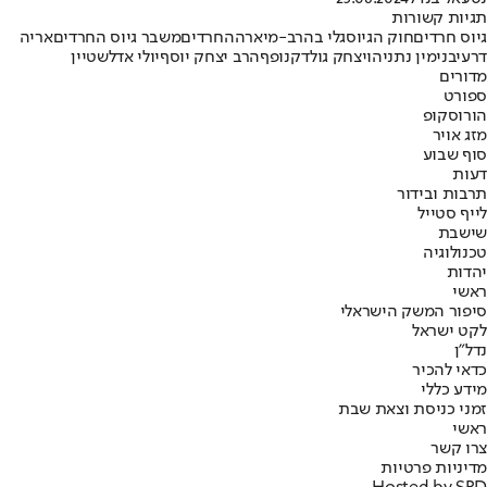
תגיות קשורות
גיוס חרדים
חוק הגיוס
גלי בהרב-מיארה
החרדים
משבר גיוס החרדים
אריה
דרעי
בנימין נתניהו
יצחק גולדקנופף
הרב יצחק יוסף
יולי אדלשטיין
מדורים
ספורט
הורוסקופ
מזג אויר
סוף שבוע
דעות
תרבות ובידור
לייף סטייל
שישבת
טכנולוגיה
יהדות
ראשי
סיפור המשק הישראלי
לקט ישראל
נדל"ן
כדאי להכיר
מידע כללי
זמני כניסת וצאת שבת
ראשי
צרו קשר
מדיניות פרטיות