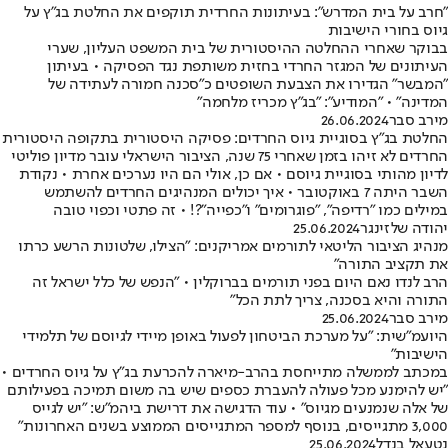
"חרב על בית המדרש": בעיתונות החרדית תוקפים את החלטת בג"ץ על
גיוס בחורי הישיבות
בבוקר שאחרי ההחלטה ההיסטורית של בית המשפט העליון, שערי
העיתונים של המגזר החרדי בחזית משותפת נגד הפסיקה • בעיתון
"המבשר" הגדירו את הצבעת השופטים כ"סכנה חמורה לעתידה של
המדינה" • "המודיע": "בג"ץ מכריז מלחמה"
מירב סבר
26.06.2024
החלטת בג"ץ בסוגיית גיוס החרדים: פסיקה היסטורית בתקופה היסטורית
החרדים לא זיהו בזמן שאחרי 75 שנה, הציבור הישראלי עובר מדיון פוליטי
לדיון מהותי בסוגיית גיוסם • אם כן, אולי הם היו נערכים אחרת • נקודת
השבר היתה 7 באוקטובר • איך יכולים המנהיגים החרדים להשתמש
במילים כמו "רדיפה", "פוגרומים" ו"כפייה"?! • זה פתטי וכפוי טובה
יהודה שלזינגר
25.06.2024
מנהיג הציבור הליטאי לתורמים אמריקנים: "הצילו, שלטונות הרשע כרתו
את תקציב התורה"
הרב לנדו נאם היום בפני תורמים בברוקלין • "הנפש של כלל ישראל זה
התורה והיא בסכנה, צריך לתת הכל"
מירב סבר
25.06.2024
היועמ"שית: "על מערכת הביטחון לפעול באופן מיידי לגיוסם של תלמידי
הישיבות"
במכתב לממשלה מתייחסת בהרב-מיארה להכרעת בג"ץ על גיוס החרדים •
"יש להימנע מכל פעולה להעברת כספים שיש בה משום תמיכה בפעילותם
של אלה שנמנעים מגיוס" • עוד הדגישה את דרישת ביהמ"ש: "יש לגייס
3,000 מתגייסים, בנוסף למספר המתגייסים הממוצע בשנים האחרונות"
נטעאל בנדל
25.06.2024