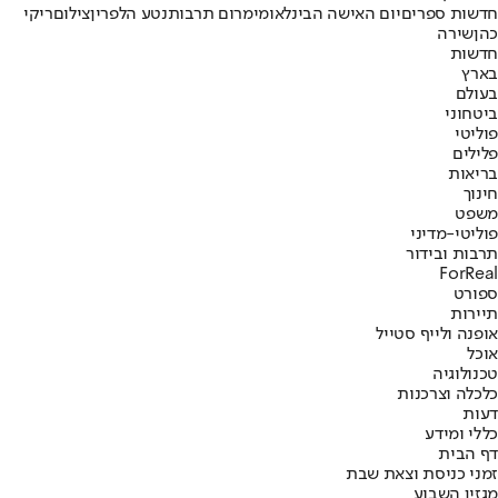
חדשות ספרים
יום האישה הבינלאומי
מרום תרבות
נטע הלפרין
צילום
ריקי
כהן
שירה
חדשות
בארץ
בעולם
ביטחוני
פוליטי
פלילים
בריאות
חינוך
משפט
פוליטי-מדיני
תרבות ובידור
ForReal
ספורט
תיירות
אופנה ולייף סטייל
אוכל
טכנולוגיה
כלכלה וצרכנות
דעות
כללי ומידע
דף הבית
זמני כניסת וצאת שבת
מגזין השבוע