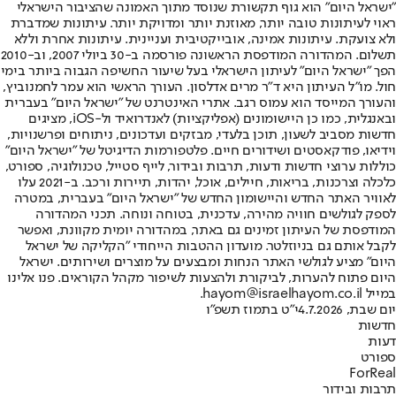
"ישראל היום" הוא גוף תקשורת שנוסד מתוך האמונה שהציבור הישראלי
ראוי לעיתונות טובה יותר, מאוזנת יותר ומדויקת יותר. עיתונות שמדברת
ולא צועקת. עיתונות אמינה, אובייקטיבית ועניינית. עיתונות אחרת וללא
תשלום. המהדורה המודפסת הראשונה פורסמה ב-30 ביולי 2007, וב-2010
הפך "ישראל היום" לעיתון הישראלי בעל שיעור החשיפה הגבוה ביותר בימי
חול. מו"ל העיתון היא ד"ר מרים אדלסון. העורך הראשי הוא עמר לחמנוביץ,
והעורך המייסד הוא עמוס רגב. אתרי האינטרנט של "ישראל היום" בעברית
ובאנגלית, כמו כן היישומונים (אפליקציות) לאנדרואיד ול-iOS, מציגים
חדשות מסביב לשעון, תוכן בלעדי, מבזקים ועדכונים, ניתוחים ופרשנויות,
וידיאו, פודקאסטים ושידורים חיים. פלטפורמות הדיגיטל של "ישראל היום"
כוללות ערוצי חדשות ודעות, תרבות ובידור, לייף סטייל, טכנולוגיה, ספורט,
כלכלה וצרכנות, בריאות, חיילים, אוכל, יהדות, תיירות ורכב. ב-2021 עלו
לאוויר האתר החדש והיישומון החדש של "ישראל היום" בעברית, במטרה
לספק לגולשים חוויה מהירה, עדכנית, בטוחה ונוחה. תכני המהדורה
המודפסת של העיתון זמינים גם באתר, במהדורה יומית מקוונת, ואפשר
לקבל אותם גם בניוזלטר. מועדון ההטבות הייחודי "הקליקה של ישראל
היום" מציע לגולשי האתר הנחות ומבצעים על מוצרים ושירותים. ישראל
היום פתוח להערות, לביקורת ולהצעות לשיפור מקהל הקוראים. פנו אלינו
במייל hayom@israelhayom.co.il.
יום שבת, 4.7.2026
י"ט בתמוז תשפ"ו
חדשות
דעות
ספורט
ForReal
תרבות ובידור