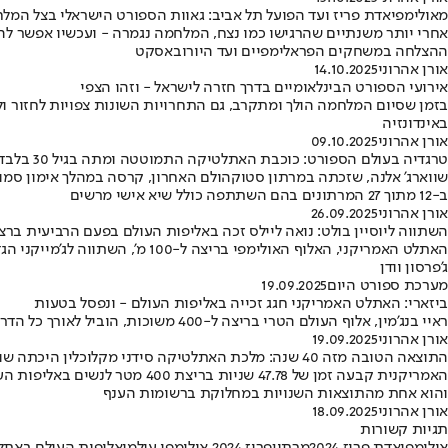
מאולימפיאדת פריז ועד הפועל תל אביב: גאוות הספורט הישראלי בצל המל
אחרי יותר משנתיים שהרגישו כמו נצח, המלחמה נגמרה - ועכשיו אפשר לה
ההצלחה במשחקים הפראלימפיים ועד היורובאסקט
אורן אהרוני
14.10.2025
אירועי הספורט הבינלאומיים בדרך חזרה לישראל - וזהו הצפי
בזמן שסיום המלחמה הולך ומתקרב, גם התחרויות השונות צפויות לחזור ולה
באינדונזיה
אורן אהרוני
09.10.2025
טרגדיה בעולם הספורט: כוכבת האתלטיקה התמוטטה ומתה בגיל 30 בלבד
שווארג’ אלנה, שזכתה במרתון סטוקהולם האחרון, קרסה במהלך אימון סמוך
ב-12 מתוך 27 המרתונים בהם השתתפה כולל שיא אישי מרשים
אורן אהרוני
26.09.2025
השתווה ליוסיין בולט: נואה ליילס זכה באליפות העולם בפעם הרביעית ברצ
ג'פרסון וודן
מערכת ספורט היום
19.09.2025
ביזארי: האתלט האמריקני חגג זכייה באליפות העולם - ונפסל בטעות
ראיי בנג'מין, אלוף העולם הטרי בריצה ל-400 משוכות, הוביל לאורך כל הדרך למדליית זהב ראשונה בקריירה שלו • השופטים החליטו לפסול אותו, אך הערעור שהגיש התקבל והחגיגות הגדולות לא היו לחינם
אורן אהרוני
19.09.2025
התוצאה הטובה מזה 40 שנה: מלכת האתלטיקה סידני מקלוכלין היכתה שוב
האמריקנית קבעה זמן של 47.78
והוא אחת מהתוצאות השנויות במחלוקת ברשומות הענף
אורן אהרוני
18.09.2025
תגיות קשורות