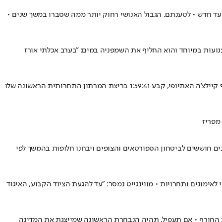
 על 1:59:30 במרתון לונדון - מדענים וחוקרי ביצוע סימנו יעד חדש • לטענתם, הגבול האנושי רחוק יותר ממה שסברו במשך שנים •
ה הציב לעצמו יעד חדש - לרדת ל-1:58 שעות • החגיגות של הקנייתי היו צנועות במיוחד והוא החליף את השמפניה במים: "בערב אכלתי אורז
סבסטיאן סווה הקנייתי הפך לאדם הראשון אי פעם שרץ את המרחק בפחות משעתיים, כשעצר את השעון במרתון לונדון על 1:59:30 שעות • סגנו, יומיף קיילצ'ה האתיופי, קבע 1:59:41 בריצת המרתון התחרותית הראשונה שלו
ם חוששים לביטחון הספורטאים והצופים ויבחנו חלופות בהמשך לפי
מונים ותחרויות • מווינגייט נמסר: "עד להגעת הציוד הקבוע, האיגוד
דת החורף • אם תעפיל, תהיה הנבחרת הראשונה שמייצגת את המדינה