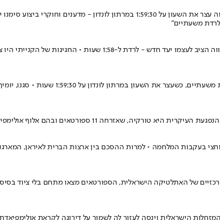
אחרי שאחד המחסומים הגדולים בתולדות הספורט נשבר כשסבסטיאן סאווה עצר את השעון
 לרדת משעתיים"
אחרי שקבע שיא עולם והפך לראשון אי פעם שיורד משעתיים, סבסטיאן סאוו
יה, שאזרחה 11 ספורטאים ובהם אלוף אולימפי מפריז
חצי בעקבות המלחמה • למרות ההסכם בין ארצות הברית לאיראן, המארגני
זיים של האתלטיקה הישראלית, הספורטאים מצאו מתחם בלי ציוד בסיסי לאי
 המזחלות הישראלית וינסה לעזור לה לשמור על דירוגה לקראת אולימפיא