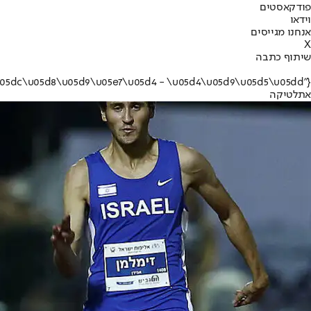
פודקאסטים
וידאו
אנחנו מגייסים
X
שיתוף כתבה
{"name":"\u05d0\u05ea\u05dc\u05d8\u05d9\u05e7\u05d4 - \u05d4\u05d9\u05d5\u05dd"}
אתלטיקה