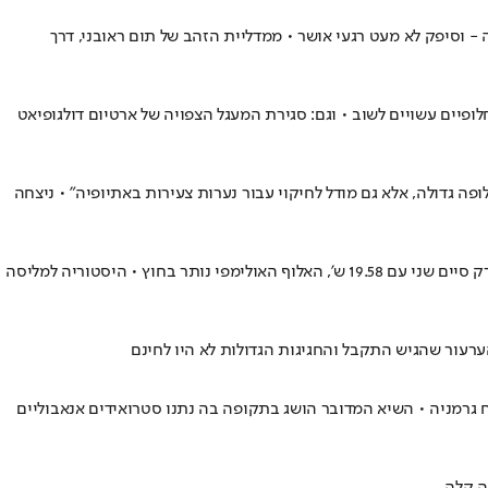
וסיפק לא מעט רגעי אושר • ממדליית הזהב של תום ראובני, דרך
פיים עשויים לשוב • וגם: סגירת המעגל הצפויה של ארטיום דולגופיאט
ה גדולה, אלא גם מודל לחיקוי עבור נערות צעירות באתיופיה" • ניצחה
האתלט האמריקני, האלוף האולימפי בריצה ל-100 מ', השתווה לג'מייקני הגדול עם זכייה רביעית ברציפות בריצה ל-200 מ' עם 19.52 שניות • קני בדנארק סיים שני עם 19.58 ש', האלוף האולימפי נותר בחוץ • היסטוריה למליסה
של מריטה קוך ממזרח גרמניה • השיא המדובר הושג בתקופה בה נתנו סטרואידים אנאבוליים