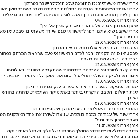
אחרי שירדו משעתיים: זו התוצאה שלא תוכל להישבר במרתון
הדרך לעידן החדש עוברת דרך הטכנולוגיה והתזונה: "עוד ועוד רצים יצליחו
אורן אהרוני
04.05.2026
שיאן המרתון מכריז על אתגר חדש: "רק עניין של זמן"
וחתיכת עוף"
אורן אהרוני
28.04.2026
היסטוריה: נקבע שיא עולם חדש בריצת מרתון
בקריירה • שיא עולם גם בנשים
אורן אהרוני
26.04.2026
מכה קשה לטורקיה: ההחלטה הדרמטית שהתקבלה בספורט האולימפי
איגוד האתלטיקה העולמי החליט לחסום את המשך גל המתאזרחים בענף • הנפגעת העיקרית היא טורק
אורן אהרוני
18.04.2026
למרות הפסקת האש: נדחה אירוע ספורט ענק במזרח התיכון
ליגת היהלום, הסבב היוקרתי ביותר באתלטיקה העולמית, נדחתה בחודש ו
הצורך
אורן אהרוני
08.04.2026
המחדל בווינגייט: האתלטים הגיעו למתקן ששופץ ונדהמו
אחרי שנה של עבודות במכון בנתניה, שנועדו לשדרג את אחד המתקנים המרכ
מעביר למכון ציוד זמני"
אורן אהרוני
11.01.2026
כדי להיכנס לאולימפיאדה: המהלך המפתיע של אלוף ישראל באתלטיקה
מנחם חן, אלוף ישראל בזריקת דיסקוס והדיפת כדור ברזל, יצטרף לנבחרת