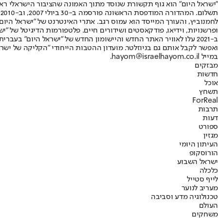
"ישראל היום" הוא גוף תקשורת שנוסד מתוך האמונה שהציבור הישראלי ראוי 
ת
ופרשנויות, וידיאו, פודקאסטים ושידורים חיים. פלטפורמות הדיגיטל של "ישרא
ב-2021 עלו לאוויר האתר החדש והיישומון החדש של "ישראל היום" בע
ואפשר לקבל אותם גם בניוזלטר. מועדון ההטבות הייחודי "הקליקה של ישרא
במייל hayom@israelhayom.co.il.
מבזקים
חדשות
אוכל
תשחץ
ForReal
תרבות
דעות
ספורט
מגזין
העיתון היומי
הורוסקופ
ישראל השבוע
כלכלה
לייף סטייל
מעריב לנוער
טכנולוגיה מדע וסביבה
העולם
משחקים