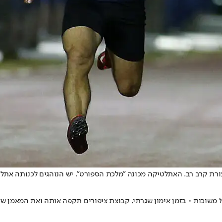
 בצורת קרב רב. האתלטיקה מכונה "מלכת הספורט". יש הנוהגים לכנותה א
רוע מוזר התרחש באצטדיון בחולון לנועה לוי, אלופת ישראל בריצת 400 מ' משוכות • בזמן אימון שגרתי, קבוצ