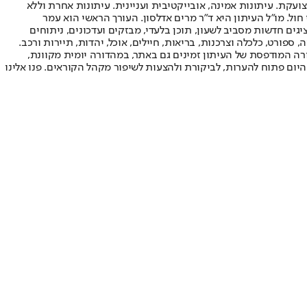
ועקת. עיתונות אמינה, אובייקטיבית ועניינית. עיתונות אחרת וללא
עור החשיפה הגבוה ביותר בימי חול. מו"ל העיתון היא ד"ר מרים אדלסון. העורך הראשי הוא עמר
 והעורך המייסד הוא עמוס רגב. אתרי האינטרנט של "ישראל היום" בעברית ובאנגלית, כמו כן היישומונים (אפליקציות) לאנדרואיד ול-iOS, מציגים חדשות מסביב לשעון, תוכן בלעדי, מבזקים ועדכונים, ניתוחים
, ספורט, כלכלה וצרכנות, בריאות, חיילים, אוכל, יהדות, תיירות ורכב.
דורה המודפסת של העיתון זמינים גם באתר, במהדורה יומית מקוונת,
היום פתוח להערות, לביקורת ולהצעות לשיפור מקהל הקוראים. פנו אלינו