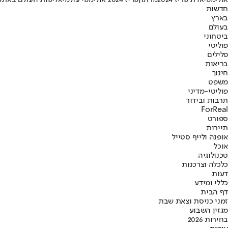
אולימפיאדת פריז 2024
מרתון
פריז 2024 אולימפי עולמי
אליפות העולם באתל
חדשות
בארץ
בעולם
ביטחוני
פוליטי
פלילים
בריאות
חינוך
משפט
פוליטי-מדיני
תרבות ובידור
ForReal
ספורט
תיירות
אופנה ולייף סטייל
אוכל
טכנולוגיה
כלכלה וצרכנות
דעות
כללי ומידע
דף הבית
זמני כניסת וצאת שבת
מגזין השבוע
בחירות 2026