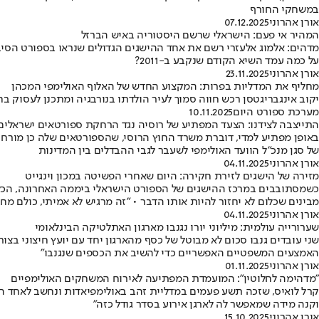
במשחקי החורף
אורן אהרוני
07.12.2025
המהיר אי פעם: הישראלי שרשם היסטוריה באיש הברזל
על כמה עמד השיא הקודם שנקבע ב-2011?
אורן אהרוני
23.11.2025
מחליף את המדליות בפרות: המקצוע החדש של האלוף האולימפי המכהן
יקוב אינגבריגטסן רכש חווה סמוך לעיר הולדתו בנורבגיה ומתכנן לעסוק 
מערכת ספורט היום
10.11.2025
התייצבה לצידנו: הצעד המפתיע של רוסיה נגד הרחקת ספורטאים ישראלים
באופן מפתיע למדי, דוברת משרד החוץ הרוסי, שהספורטאים שלה כן מורחקי
של סגן מנכ"ל הוועד האולימפי לשעבר לגבי ההבדלים בין המדינות
אורן אהרוני
04.11.2025
מזירה של הישגים לזירת חקירה: היום שאחרי הפשיטה במכון וינגייט
מבינים שכלום לא יחזור להיות אותו הדבר • "זה מרגיש לא אמיתי, כולם מח
אורן אהרוני
04.11.2025
שערורייה עולמית: מיליוני יורו נגנבו מארגון האתלטיקה הבינלאומי
שני עובדים גנבו סכום לא מבוטל של כסף מהארגון יחד עם יועץ חיצוני ב
האמצעים המשפטיים האפשריים כדי להשיב את הכספים שנגנבו"
אורן אהרוני
01.11.2025
"מדהימה לחלוטין": המועמדת המפתיעה לאירוח המשחקים האולימפיים
וקנה מידה שמאפשר לה לארגן אירוע בסדר גודל כזה"
אורן אהרוני
15.10.2025