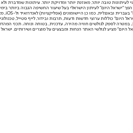
לעיתונות טובה יותר, מאוזנת יותר ומדויקת יותר. עיתונות שמדברת ולא צ
שלום. המהדורה המודפסת הראשונה פורסמה ב-30 ביולי 2007, וב-2010 הפך "ישראל היום" לעיתון הישראלי בעל שי
לחמנוביץ,
ל היום" כוללות ערוצי חדשות ודעות, תרבות ובידור, לייף סטייל, טכנולוגיה
ברית, במטרה לספק לגולשים חוויה מהירה, עדכנית, בטוחה ונוחה. תכני המה
ל היום" מציע לגולשי האתר הנחות ומבצעים על מוצרים ושירותים. ישראל 