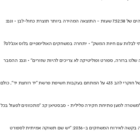
מדהים: אלמוג אלעזרי רשם את אחד ההישגים הגדולים שנראו בספורט הסיבולת הישראלי • הוא סיים במקום השני בטריאתלון במקסיקו ורשם זמן מדהים של 7:52:38 שעות - התוצאה המהירה ביותר תוצרת כחול-לבן • וגם:
יתי לבלות עם חיות המשק" • יתחרה במשחקים האולימפיים בלוס אנג'לס?
נו ברורה, ספורט ופוליטיקה לא צריכים להיות שזורים" • וגם: ההסבר
כשמסתובבים במרכז ההישגים של הספורט הישראלי ביממה האחרונה, הכל נראה כרגיל - אך מתחת לפני השטח, יש מתיחות גדולה • אחרי הפשיטה של חוקרי להב 433 על המתחם בעקבות חשיפת פרשת "יד רוחצת יד", כולם
למשטרה למען פתיחת חקירה פלילית • סבסטיאן קו: "מתכוונים לפעול בכל
קרל לואיס, שזכה תשע פעמים במדליית זהב באולימפיאדות ונחשב לאחד האתלטיים הגדולים בכל הזמנים, סיפר על ההתלהבות שלו מכך שהודו הגישה בקשה לאירוח המשחקים ב-2036: "יש שם תשוקה אמיתית לספורט