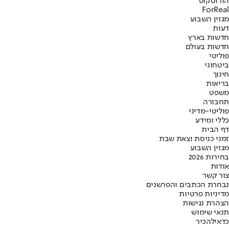
הורוסקופ
ForReal
מגזין השבוע
דעות
חדשות בארץ
חדשות בעולם
פוליטי
ביטחוני
חינוך
בריאות
משפט
תחבורה
פוליטי-מדיני
כללי ומידע
דף הבית
זמני כניסת וצאת שבת
מגזין השבוע
בחירות 2026
אודות
צור קשר
נבחרת הכתבים והפרשנים
מדיניות פרטיות
הצהרת נגישות
תנאי שימוש
כדאי
להכיר