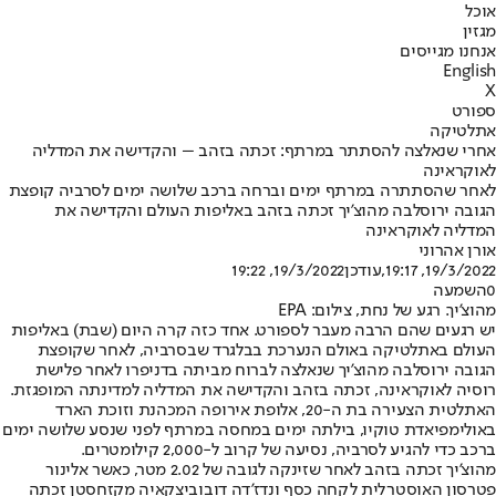
אוכל
מגזין
אנחנו מגייסים
English
X
ספורט
אתלטיקה
אחרי שנאלצה להסתתר במרתף: זכתה בזהב – והקדישה את המדליה
לאוקראינה
לאחר שהסתתרה במרתף ימים וברחה ברכב שלושה ימים לסרביה קופצת
הגובה ירוסלבה מהוצ'יך זכתה בזהב באליפות העולם והקדישה את
המדליה לאוקראינה
אורן אהרוני
19/3/2022, 19:17
,עודכן
19/3/2022, 19:22
0
השמעה
מהוצ'יך. רגע של נחת, צילום: EPA
יש רגעים שהם הרבה מעבר לספורט. אחד כזה קרה היום (שבת) באליפות
העולם באתלטיקה באולם הנערכת בבלגרד שבסרביה, לאחר שקופצת
הגובה ירוסלבה מהוצ'יך שנאלצה לברוח מביתה בדניפרו לאחר פלישת
רוסיה לאוקראינה, זכתה בזהב והקדישה את המדליה למדינתה המופגזת.
האתלטית הצעירה בת ה-20, אלופת אירופה המכהנת וזוכת הארד
באולימפיאדת טוקיו, בילתה ימים במחסה במרתף לפני שנסע שלושה ימים
ברכב כדי להגיע לסרביה, נסיעה של קרוב ל-2,000 קילומטרים.
מהוצ'יך זכתה בזהב לאחר שזינקה לגובה של 2.02 מטר, כאשר אלינור
פטרסון האוסטרלית לקחה כסף ונדז'דה דובוביצקאיה מקזחסטן זכתה