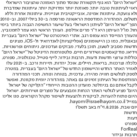
"ישראל היום" הוא גוף תקשורת שנוסד מתוך האמונה שהציבור הישראלי
ראוי לעיתונות טובה יותר, מאוזנת יותר ומדויקת יותר. עיתונות שמדברת
ולא צועקת. עיתונות אמינה, אובייקטיבית ועניינית. עיתונות אחרת וללא
תשלום. המהדורה המודפסת הראשונה פורסמה ב-30 ביולי 2007, וב-2010
הפך "ישראל היום" לעיתון הישראלי בעל שיעור החשיפה הגבוה ביותר בימי
חול. מו"ל העיתון היא ד"ר מרים אדלסון. העורך הראשי הוא עמר לחמנוביץ,
והעורך המייסד הוא עמוס רגב. אתרי האינטרנט של "ישראל היום" בעברית
ובאנגלית, כמו כן היישומונים (אפליקציות) לאנדרואיד ול-iOS, מציגים
חדשות מסביב לשעון, תוכן בלעדי, מבזקים ועדכונים, ניתוחים ופרשנויות,
וידיאו, פודקאסטים ושידורים חיים. פלטפורמות הדיגיטל של "ישראל היום"
כוללות ערוצי חדשות ודעות, תרבות ובידור, לייף סטייל, טכנולוגיה, ספורט,
כלכלה וצרכנות, בריאות, חיילים, אוכל, יהדות, תיירות ורכב. ב-2021 עלו
לאוויר האתר החדש והיישומון החדש של "ישראל היום" בעברית, במטרה
לספק לגולשים חוויה מהירה, עדכנית, בטוחה ונוחה. תכני המהדורה
המודפסת של העיתון זמינים גם באתר, במהדורה יומית מקוונת, ואפשר
לקבל אותם גם בניוזלטר. מועדון ההטבות הייחודי "הקליקה של ישראל
היום" מציע לגולשי האתר הנחות ומבצעים על מוצרים ושירותים. ישראל
היום פתוח להערות, לביקורת ולהצעות לשיפור מקהל הקוראים. פנו אלינו
במייל hayom@israelhayom.co.il.
יום שבת, 1.8.2026
י"ח באב תשפ"ו
חדשות
דעות
ספורט
ForReal
תרבות ובידור