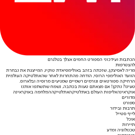
הכתבות ועידכוני הספורט החמים אצלך בטלגרם
להצטרפות
מריה לאסיצקן, שזכתה בזהב באולימפיאדת טוקיו, המייצגת את נבחרת
הוועד האולימפי הרוסי, הודחה מהתחרות לאחר שהאתלטיקה העולמית
הרחיקה ספורטאים וגורמים רשמיים שמגיעים מרוסיה ובלארוס.
טעינו? נתקן! אם מצאתם טעות בכתבה, נשמח שתשתפו אותנו
אוקראינה
אליפות העולם באתלטיקה
אתלטיקה
המלחמה באוקראינה
מדורים
ספורט
תרבות ובידור
לייף סטייל
אוכל
תיירות
טכנולוגיה ומדע