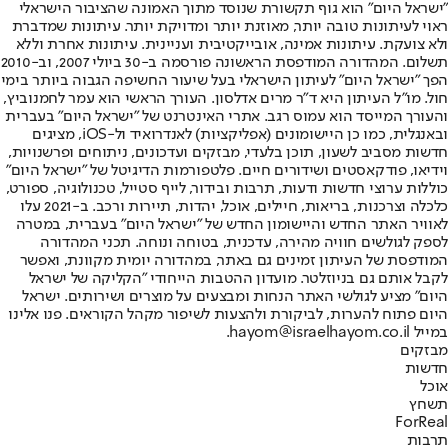
"ישראל היום" הוא גוף תקשורת שנוסד מתוך האמונה שהציבור הישראלי
ראוי לעיתונות טובה יותר, מאוזנת יותר ומדויקת יותר. עיתונות שמדברת
ולא צועקת. עיתונות אמינה, אובייקטיבית ועניינית. עיתונות אחרת וללא
תשלום. המהדורה המודפסת הראשונה פורסמה ב-30 ביולי 2007, וב-2010
הפך "ישראל היום" לעיתון הישראלי בעל שיעור החשיפה הגבוה ביותר בימי
חול. מו"ל העיתון היא ד"ר מרים אדלסון. העורך הראשי הוא עמר לחמנוביץ,
והעורך המייסד הוא עמוס רגב. אתרי האינטרנט של "ישראל היום" בעברית
ובאנגלית, כמו כן היישומונים (אפליקציות) לאנדרואיד ול-iOS, מציגים
חדשות מסביב לשעון, תוכן בלעדי, מבזקים ועדכונים, ניתוחים ופרשנויות,
וידיאו, פודקאסטים ושידורים חיים. פלטפורמות הדיגיטל של "ישראל היום"
כוללות ערוצי חדשות ודעות, תרבות ובידור, לייף סטייל, טכנולוגיה, ספורט,
כלכלה וצרכנות, בריאות, חיילים, אוכל, יהדות, תיירות ורכב. ב-2021 עלו
לאוויר האתר החדש והיישומון החדש של "ישראל היום" בעברית, במטרה
לספק לגולשים חוויה מהירה, עדכנית, בטוחה ונוחה. תכני המהדורה
המודפסת של העיתון זמינים גם באתר, במהדורה יומית מקוונת, ואפשר
לקבל אותם גם בניוזלטר. מועדון ההטבות הייחודי "הקליקה של ישראל
היום" מציע לגולשי האתר הנחות ומבצעים על מוצרים ושירותים. ישראל
היום פתוח להערות, לביקורת ולהצעות לשיפור מקהל הקוראים. פנו אלינו
במייל hayom@israelhayom.co.il.
מבזקים
חדשות
אוכל
תשחץ
ForReal
תרבות