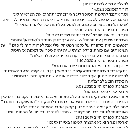
להצלחה של אלכס פרגוסון
דור הופמן
14.02.2022
ונגר מתנגד להקמת הסופר ליג האירופית: "תהרוס את הפרמייר ליג"
המנג'ר של ארסנל לשעבר יוצא נגד פרויקט הליגה החדשה בראיון לגרדיאן:
"שאר הליגות באירופה מנסות לפגוע בעליונות של הליגה האנגלית"
מערכת ספורט היום
28.10.2020
ונגר השיק את ספרו: "יש תבוסות שיצרו צלקות"
הצרפתי שאימן את ארסנל 22 שנה ערך ראיון מיוחד ב'גארדיאן' וסיפר:
"לפעמים היה ביקורת על סגנון המשחק שלי אבל לפחות היה לי סגנון" • על
העימותים עם מוריניו: "לא רציתי שזה יהיה ספר של נקמות או חיסול
חשבונות, אני יודע בדיוק מה קרה וצריך לדעת להתעלות"
מערכת ספורט היום
11.10.2020
ארסן ונגר ויתר על ההזדמנות לאמן את מסי?
בתקשורת הצרפתית מתעקשים כי המאמן בן ה-70 קיבל הצעה לאחרונה
להחליף את סטיין, אך החליט לדחות אותה • תחזיקו חזק: כריסטיאנו
רונאלדו הוצע לברצלונה
מערכת ספורט היום
13.08.2020
אונאי אמרי פוטר מארסנל
אחרי שבעה משחקים רצופים ללא ניצחון ואכזבה מיכולת הקבוצה, המאמן
הספרדי סיים דרכו - שנה וחצי אחרי מינויו לתפקיד • "התשוקה התפוגגה",
אמר בלם הקבוצה בעבר מרטין קיאון אחרי ההפסד הביתי בליגה
האירופית לאיינטרכט פרנקפורט • פרדי ליונברג יחליפו על הקווים, זמני
מערכת ספורט היום
29.11.2019
"ארסן ונגר הוא לא אופציה לאימון באיירן מינכן"
למרות הדיווחים על רצונו של המאמן הצרפתי להגיע לבוואריה, במועדון