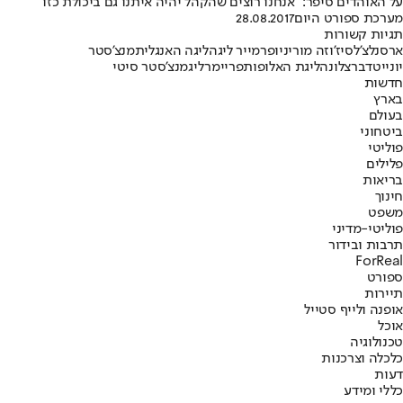
על האוהדים סיפר: "אנחנו רוצים שהקהל יהיה איתנו גם ביכולת כזו"
מערכת ספורט היום
28.08.2017
תגיות קשורות
ארסנל
צ'לסי
ז'וזה מוריניו
פרמייר ליג
הליגה האנגלית
מנצ'סטר
יונייטד
ברצלונה
ליגת האלופות
פריימרליג
מנצ'סטר סיטי
חדשות
בארץ
בעולם
ביטחוני
פוליטי
פלילים
בריאות
חינוך
משפט
פוליטי-מדיני
תרבות ובידור
ForReal
ספורט
תיירות
אופנה ולייף סטייל
אוכל
טכנולוגיה
כלכלה וצרכנות
דעות
כללי ומידע