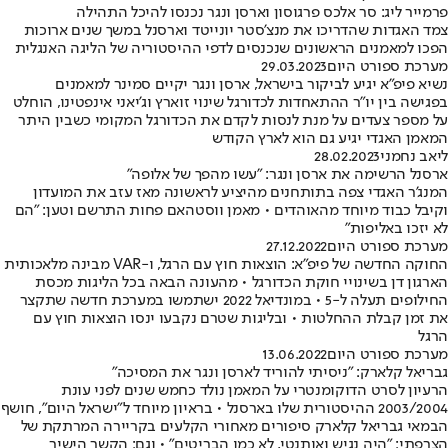
פרמייר ליג: סר אלכס פרגוסון וארסן ונגר נכנסו להיכל התהילה
צמד האגדות שהדריכו את מנצ'סטר יונייטד וארסנל במשך שנים ארוכות
הפכו למאמנים הראשונים שנכנסים לדפי ההיסטוריה של הליגה האנגלית
מערכת ספורט היום
29.03.2023
נשיא פיפ"א יגיע לביקור בישראל, ארסן ונגר יקיים סמינר למאמנים
בפגישה בין יו"ר ההתאחדות לכדורגל שינוי זוארץ וג'יאני אינפטינו, הוחלט
על מספר צעדים על מנת לנסות לקדם את הכדורגל המקומי כשבין היתר
המאמן האגדי יגיע גם הוא לארץ הקודש
ליאב נחמני
28.02.2023
ארסנל הרשימה את ארסן ונגר: "עשו מהפך של אלופה"
המנג'ר האגדי צפה בתותחנים מהיציע לראשונה מאז עזב את המועדון
וקיבל כבוד מיוחד מהאוהדים • מאמן ווסטהאם פחות התרשם וטען: "הם
לא יזכו באליפות"
מערכת ספורט היום
27.12.2022
החוקה החדשה של פיפ"א: הוצאות חוץ עם הרגל, ו-VAR מבינה מלאכותית
הארגון דן בשינויי חוקת הכדורגל • מהעונה הבאה בכל הליגות מכסת
החילופים תעלה ל-5 • במונדיאל 2022 ישתמשו במערכת חדשה שתקצר
את זמן קבלת ההחלטות • ובליגות שטרם נקבעו ינסו הוצאות חוץ עם
הרגל
מערכת ספורט היום
13.06.2022
גבריאל קלארק: "ניסיתי להוריד לארסן ונגר את המסיכה"
הרעיון לסרט הדוקומנטרי על המאמן נולד כחמש שנים לפני עונת
2003/2004 ההיסטורית שלו בארסנל • בראיון מיוחד ל"ישראל היום", חושף
הבמאי גבריאל קלארק סיפורים מאחורי הקלעים בקריירה המרתקת של
הצרפתי: "היה נגיש ואותנטי, לא כמו הבריטים" • וגם: הקשר הישיר