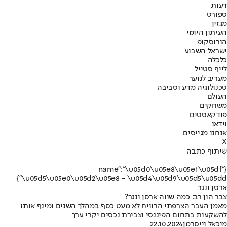
דעות
ספורט
מגזין
העיתון היומי
הורוסקופ
ישראל השבוע
כלכלה
לייף סטייל
מעריב לנוער
טכנולוגיה מדע וסביבה
העולם
משחקים
פודקאסטים
וידאו
אנחנו מגייסים
X
שיתוף כתבה
{"name":"\u05d0\u05e8\u05e1\u05df
\u05d5\u05e0\u05d2\u05e8 - \u05d4\u05d9\u05d5\u05dd"}
ארסן ונגר
צבר הון רב: כמה שווה ארסן ונגר?
מאמן העבר הצרפתי הרוויח לא מעט כסף במהלך השנים ומינף אותו
להשקעות בתחום הפיננסי וצבירת נכסים יקרי ערך
מיכאל וייסרמן
22.10.2024