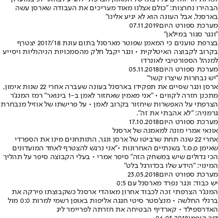
הבהירו נחרצות: "כולם אצלנו מאוד מעריכים את העבודה שארסן עשה
בארסנל, אבל העונה הוא לא יגיע אלינו"
מערכת ספורט היום
07.11.2019
"ונגר סגור במילאן"
בצרפת טוענים כי המאמן שפוטר מארסנל בתום עונת 2017/18 יצטרף
בקרוב לקבוצה האיטלקית • ונגר יקבל חלק מהסמכויות הניהוליות ויסייע
למנהל הספורטיבי לאונרדו
מערכת ספורט היום
05.11.2018
"יש נבחרות שיצרו קשר"
ארסן ונגר שסיים את תפקידו בארסנל בעונה שעברה אחרי 22 שנות אימון,
מתכנן חזרה לקווים • "אני מאמין שאחזור לאמן ב-1 בינואר" רמז המנג'ר
הצרפתי על האפשרות שיחזור בקרוב לאמן • על פרישתו של אוזיל מנבחרת
גרמניה: "לא אהבתי את זה".
מערכת ספורט היום
17.10.2018
אונאי אמרי מונה למאמנה של ארסנל
אחרי 22 שנה תחת שרביטו של ארסן ונגר, התותחנים מינו את הספרדי
שאימן פ.ס.ז' בשנתיים האחרונות •"אני נרגש להצטרף לאחד המועדונים
הכי גדולים שיש במשחק הזה" סיפר אמרי • בעלי הקבוצה סיפר על תהליך
המינוי: "הידע שלו בכדורגל בלט"
מערכת ספורט היום
23.05.2018
יש כבוד: ונגר נפרד מארסנל עם 0:5
המנג'ר הצרפתי זכה לכבוד אחרון מאוהדי ארסנל כשקבוצתו פירקה את
ברנלי החלשה • מנצ'סטר סיטי חגגה אליפות באופן רשמי למרות 0:0 מול
האדרספילד • קארדיף הבטיחה את חזרתה לפריימר ליג