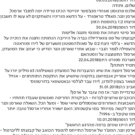
דור הופמן
06.05.2018
שלום, ותודה
אלכס פרגוסון ואוהדי מנצ'סטר יונייטד הכינו פרידה יפה למנג'ר ארסנל,
ארסן ונגר, מאולד טראפורד • על הדשא מוריניו והשחקנים לא עשו לו חשבון
וניצחו 1:2 בתוספת הזמן
דור הופמן
30.04.2018
מנ' סיטי ניצחה את סוונסי וחגגה אליפות
קבוצתו של פפ גווארדיולה גברה על היריבה הנחותה וחגגה את הזכיה על
הדשא • צ'לסי ניצח 0:2 על סאות'המפטון משערים של ז'ירו ומוראטה
והעפילה לגמר הגבי • שבוע אחרי שארסן ונגר הודיע כי יעזוב את המועדון,
ארסנל התפוצצה על ווסטהאם
מערכת ספורט היום
22.04.2018
תמיד תותחן?
ארסנל ניפצה את שיא ההעברות של המועדון כששילמה 63 מיליון יורו על
פייר אמריק אובמיאנג בתקווה שיושיע את התקפת התותחנים • אוזיל
נשאר בצפון לונדון, ז'ירו עבר לצ'לסי ובאטשוואי בדורטמונד
אביב כהן
31.01.2018
טרגדיית ונגר: אז מה עובר על ארסן?
הכוכבים שרוצים לברוח • הביקורת החריפה מאנשים שעבדו תחתיו •
השבועות האחרונים שמסמלים שיאי שפל • ומעל הכל, השאלה שארסן ונגר
הפך לקשה במיוחד במו עקשנותו: האם ישאיר אחריו ארסנל טובה יותר
מזו שקיבל ב-‭?1996
דור הופמן
10.01.2018
"לא היינו שווים ברמה מהרגע הראשון"
ארסן ונגר, המנג'ר של ארסנל התייחס להפסד הכואב של קבוצתו לליברפול •